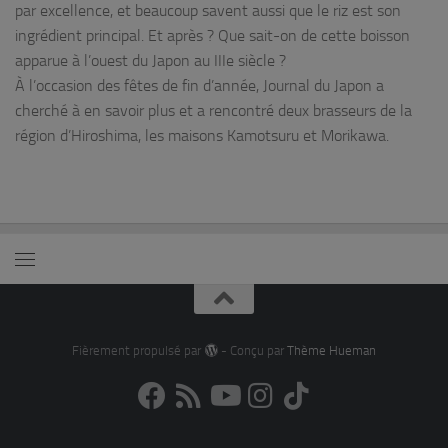
par excellence, et beaucoup savent aussi que le riz est son
ingrédient principal. Et après ? Que sait-on de cette boisson
apparue à l’ouest du Japon au IIIe siècle ?
À l’occasion des fêtes de fin d’année, Journal du Japon a
cherché à en savoir plus et a rencontré deux brasseurs de la
région d’Hiroshima, les maisons Kamotsuru et Morikawa.
Fièrement propulsé par
- Conçu par
Thème Hueman