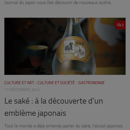
Journal du Japon vous fait découvrir de nouveaux sushis.
3
CULTURE ET ART
/
CULTURE ET SOCIÉTÉ
/
GASTRONOMIE
17 DÉCEMBRE 2014
Le saké : à la découverte d’un
emblème japonais
Tout le monde a déjà entendu parler du saké, l’alcool japonais