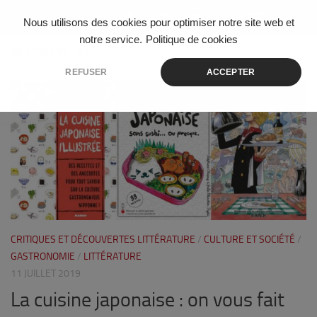
Skip to content
Nous utilisons des cookies pour optimiser notre site web et
notre service.
Politique de cookies
ÉTIQUETÉ :
RIZ
REFUSER
ACCEPTER
0
CRITIQUES ET DÉCOUVERTES LITTÉRATURE
/
CULTURE ET SOCIÉTÉ
/
GASTRONOMIE
/
LITTÉRATURE
11 JUILLET 2019
La cuisine japonaise : on vous fait