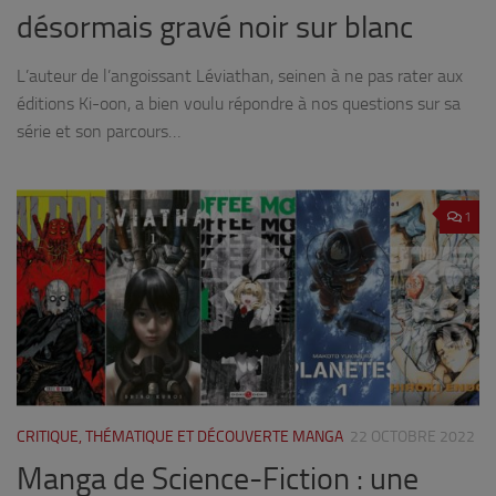
désormais gravé noir sur blanc
L’auteur de l’angoissant Léviathan, seinen à ne pas rater aux
éditions Ki-oon, a bien voulu répondre à nos questions sur sa
série et son parcours…
1
CRITIQUE, THÉMATIQUE ET DÉCOUVERTE MANGA
22 OCTOBRE 2022
Manga de Science-Fiction : une