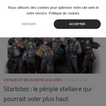
Skip to content
Nous utilisons des cookies pour optimiser notre site web et
notre service.
Politique de cookies
ÉTIQUETÉ :
SCIENCE-FICTION
REFUSER
ACCEPTER
0
CRITIQUES ET DÉCOUVERTES JEUX VIDÉO
13 JUILLET 2026
Starbites : le périple stellaire qui
pourrait voler plus haut