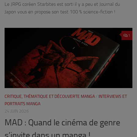
Le JRPG coréen Starbites est sorti il y a peu et Journal du
Japon vous en propose son test 100 % science-fiction !
1
CRITIQUE, THÉMATIQUE ET DÉCOUVERTE MANGA
/
INTERVIEWS ET
PORTRAITS MANGA
24 JUIN 2026
MAD : Quand le cinéma de genre
s’invite dans un manga !