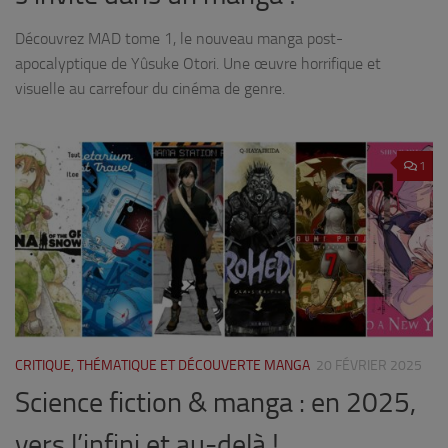
Découvrez MAD tome 1, le nouveau manga post-
apocalyptique de Yûsuke Otori. Une œuvre horrifique et
visuelle au carrefour du cinéma de genre.
1
CRITIQUE, THÉMATIQUE ET DÉCOUVERTE MANGA
20 FÉVRIER 2025
Science fiction & manga : en 2025,
vers l’infini et au-delà !