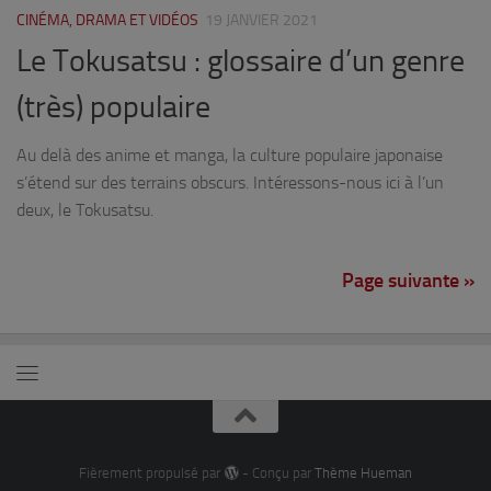
CINÉMA, DRAMA ET VIDÉOS
19 JANVIER 2021
Le Tokusatsu : glossaire d’un genre
(très) populaire
Au delà des anime et manga, la culture populaire japonaise
s’étend sur des terrains obscurs. Intéressons-nous ici à l’un
deux, le Tokusatsu.
Page suivante »
Fièrement propulsé par
- Conçu par
Thème Hueman