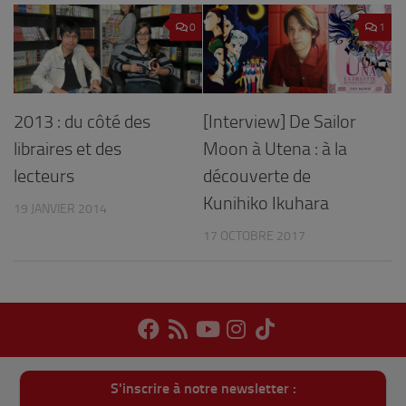
0
1
[Interview] De Sailor
2013 : du côté des
Moon à Utena : à la
libraires et des
découverte de
lecteurs
Kunihiko Ikuhara
19 JANVIER 2014
17 OCTOBRE 2017
S'inscrire à notre newsletter :