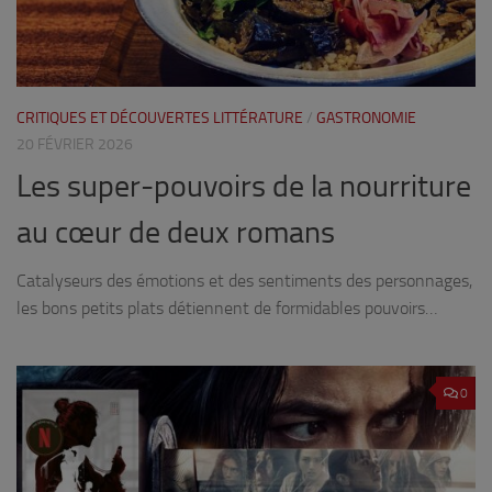
CRITIQUES ET DÉCOUVERTES LITTÉRATURE
/
GASTRONOMIE
20 FÉVRIER 2026
Les super-pouvoirs de la nourriture
au cœur de deux romans
Catalyseurs des émotions et des sentiments des personnages,
les bons petits plats détiennent de formidables pouvoirs…
0