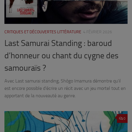
CRITIQUES ET DÉCOUVERTES LITTÉRATURE
4 FÉVRIER 2026
Last Samurai Standing : baroud
d’honneur ou chant du cygne des
samouraïs ?
Avec Last samurai standing, Shôgo Imamura démontre qu’il
est encore possible d’écrire un récit avec un jeu mortel tout en
apportant de la nouveauté au genre.
0