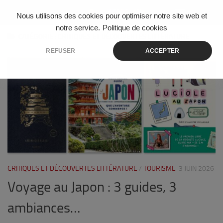
Skip to content
Nous utilisons des cookies pour optimiser notre site web et
notre service.
Politique de cookies
CATÉGORIE :
CRITIQUES ET DÉCOUVERTES LITTÉRATURE
REFUSER
ACCEPTER
0
CRITIQUES ET DÉCOUVERTES LITTÉRATURE
/
TOURISME
3 JUIN 2026
Voyage au Japon : 3 guides, 3
ambiances…