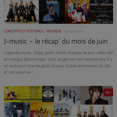
CONCERTS ET FESTIVALS
/
MUSIQUE
10 JUIN 2016
J-music – le récap’ du mois de juin
L’agenda jmusic : Rapp, punk, metal, musique de jeux vidéo, idol
et musique électronique : tous les genres sont représentés. Il y
en aura pour tous les goûts et pour toutes les bourses cet été
et cet automne !
2