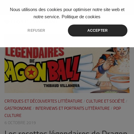
Skip to content
Nous utilisons des cookies pour optimiser notre site web et
notre service.
Politique de cookies
ÉTIQUETÉ :
DRAGON BALL
REFUSER
ACCEPTER
2
CRITIQUES ET DÉCOUVERTES LITTÉRATURE
/
CULTURE ET SOCIÉTÉ
/
GASTRONOMIE
/
INTERVIEWS ET PORTRAITS LITTÉRATURE
/
POP
CULTURE
6 OCTOBRE 2019
Les recettes légendaires de Dragon