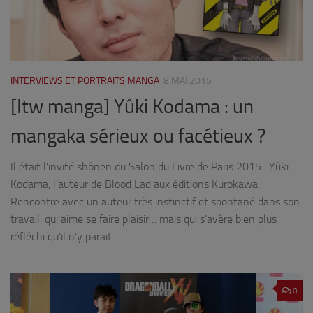
INTERVIEWS ET PORTRAITS MANGA
8 MAI 2015
[Itw manga] Yûki Kodama : un
mangaka sérieux ou facétieux ?
Il était l’invité shônen du Salon du Livre de Paris 2015 : Yûki
Kodama, l’auteur de Blood Lad aux éditions Kurokawa.
Rencontre avec un auteur très instinctif et spontané dans son
travail, qui aime se faire plaisir… mais qui s’avère bien plus
réfléchi qu’il n’y parait.
0