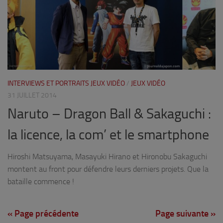
INTERVIEWS ET PORTRAITS JEUX VIDÉO
/
JEUX VIDÉO
31 JUILLET 2014
Naruto – Dragon Ball & Sakaguchi :
la licence, la com’ et le smartphone
Hiroshi Matsuyama, Masayuki Hirano et Hironobu Sakaguchi
montent au front pour défendre leurs derniers projets. Que la
bataille commence !
« Page précédente
Page suivante »