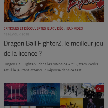
CRITIQUES ET DÉCOUVERTES JEUX VIDÉO
/
JEUX VIDÉO
18 FÉVRIER 2018
Dragon Ball FighterZ, le meilleur jeu
de la licence ?
Dragon Ball FighterZ, dans les mains de Arc System Works,
est-il le jeu tant attendu ? Réponse dans ce test !
1