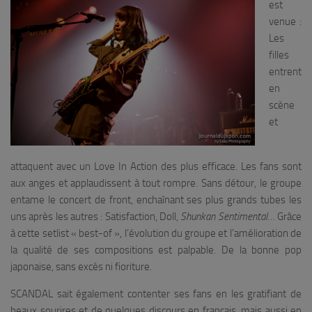
est
venue :
Les
filles
entrent
en
scène
et
attaquent avec un
Love In Action
des plus efficace. Les fans sont
aux anges et applaudissent à tout rompre. Sans détour, le groupe
entame le concert de front, enchaînant ses plus grands tubes les
uns après les autres :
Satisfaction, Doll,
Shunkan Sentimental
… Grâce
à cette setlist « best-of », l’évolution du groupe et l’amélioration de
la qualité de ses compositions est palpable. De la bonne pop
japonaise, sans excès ni fioriture.
SCANDAL sait également contenter ses fans en les gratifiant de
beaux sourires et de quelques discours en français, mais aussi en