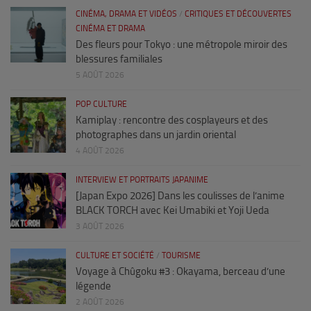
CINÉMA, DRAMA ET VIDÉOS
/
CRITIQUES ET DÉCOUVERTES
CINÉMA ET DRAMA
Des fleurs pour Tokyo : une métropole miroir des
blessures familiales
5 AOÛT 2026
POP CULTURE
Kamiplay : rencontre des cosplayeurs et des
photographes dans un jardin oriental
4 AOÛT 2026
INTERVIEW ET PORTRAITS JAPANIME
[Japan Expo 2026] Dans les coulisses de l’anime
BLACK TORCH avec Kei Umabiki et Yoji Ueda
3 AOÛT 2026
CULTURE ET SOCIÉTÉ
/
TOURISME
Voyage à Chûgoku #3 : Okayama, berceau d’une
légende
2 AOÛT 2026