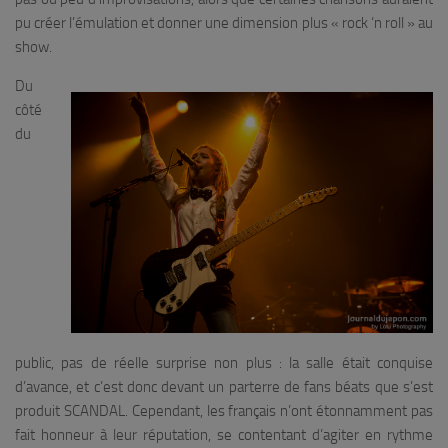
pu créer l’émulation et donner une dimension plus « rock ‘n roll » au
show.
Du
côté
du
public, pas de réelle surprise non plus : la salle était conquise
d’avance, et c’est donc devant un parterre de fans béats que s’est
produit SCANDAL. Cependant, les français n’ont étonnamment pas
fait honneur à leur réputation, se contentant d’agiter en rythme