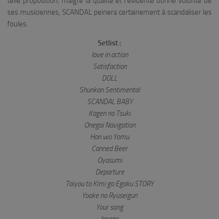
telle proposition, malgré la qualité et l’évidente bonne volonté de
ses musiciennes, SCANDAL peinera certainement à scandaliser les
foules.
Setlist :
love in action
Satisfaction
DOLL
Shunkan Sentimental
SCANDAL BABY
Kagen no Tsuki
Onegai Navigation
Hon wo Yomu
Canned Beer
Oyasumi
Departure
Taiyou to Kimi ga Egaku STORY
Yoake no Ryuseigun
Your song