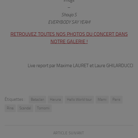
Image
–
Shoujo S
EVERYBODY SAY YEAH!
RETROUVEZ TOUTES NOS PHOTOS DU CONCERT DANS
NOTRE GALERIE !
Live report par Maxime LAURET et Laure GHILARDUCCI
Étiquettes :
Bataclan
Haruna
Hello World tour
Mami
Paris
Rina
Scandal
Tomomi
ARTICLE SUIVANT