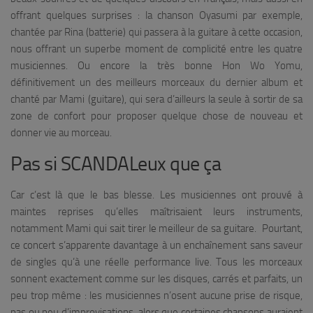
offrant quelques surprises : la chanson
Oyasumi
par exemple,
chantée par Rina (batterie) qui passera à la guitare à cette occasion,
nous offrant un superbe moment de complicité entre les quatre
musiciennes. Ou encore la très bonne
Hon Wo Yomu
,
définitivement un des meilleurs morceaux du dernier album et
chanté par Mami (guitare), qui sera d’ailleurs la seule à sortir de sa
zone de confort pour proposer quelque chose de nouveau et
donner vie au morceau.
Pas si SCANDALeux que ça
Car c’est là que le bas blesse. Les musiciennes ont prouvé à
maintes reprises qu’elles maîtrisaient leurs instruments,
notamment Mami qui sait tirer le meilleur de sa guitare. Pourtant,
ce concert s’apparente davantage à un enchaînement sans saveur
de singles qu’à une réelle performance live. Tous les morceaux
sonnent exactement comme sur les disques, carrés et parfaits, un
peu trop même : les musiciennes n’osent aucune prise de risque,
pas ou peu d’improvisations, alors que certaines chansons auraient