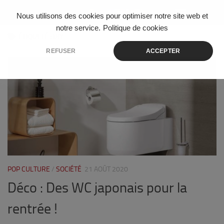
Skip to content
Nous utilisons des cookies pour optimiser notre site web et
notre service.
Politique de cookies
ÉTIQUETÉ :
DIY
REFUSER
ACCEPTER
0
POP CULTURE
/
SOCIÉTÉ
21 AOÛT 2020
Déco : Des WC japonais pour la
rentrée !