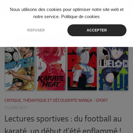
Skip to content
Nous utilisons des cookies pour optimiser notre site web et
notre service.
Politique de cookies
ÉTIQUETÉ :
FOOTBALL
REFUSER
ACCEPTER
0
CRITIQUE, THÉMATIQUE ET DÉCOUVERTE MANGA
/
SPORT
24 JUIN 2021
Lectures sportives : du football au
karaté, un début d’été enflammé !