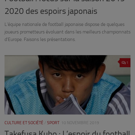
2020 des espoirs japonais
L’équipe nationale de football japonaise dispose de quelques
joueurs prometteurs évoluant dans les meilleurs championnats
d’Europe. Faisons les présentations.
1
CULTURE ET SOCIÉTÉ
/
SPORT
10 NOVEMBRE 2019
Takefusa Kubo : L’espoir du football