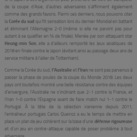
de la coupe d’Asie, d’autres adversaires s’affirment également
comme des grands favoris. Parmi ces derniers, nous pouvons citer
la
Corée du sud
qui fit sensation lors du dernier Mondial en battant
et éliminant l’Allemagne 2-0 (même si elle ne parvint pas pour
autant à se qualifier en ⅛ de finale). Menée par son attaquant star
Heung-min Son
, elle a d’ailleurs remporté les Jeux asiatiques de
2018 en finale contre le Japon (évitant ainsi au passage deux ans de
service militaire à l’ailier de Tottenham).
Comme la Corée du sud,
l’Australie
et
l’Iran
ne sont pas parvenus à
passer la phase de poules de la coupe du Monde 2018. Les deux
pays ont toutefois montré une belle résistance contre des équipes
d’envergure, l’Australie ne s’inclinant que 2-1 contre la France, et
l’Iran 1-0 contre l’Espagne avant de faire match nul 1-1 contre le
Portugal. À la tête de la sélection iranienne depuis 2011,
l’entraîneur portugais Carlos Queiroz a eu le temps de mettre en
place un plan de jeu cohérent sur la base d’une
défense rigoureuse
et d’un jeu en contre-attaque capable de poser problème à tout
adversaire.