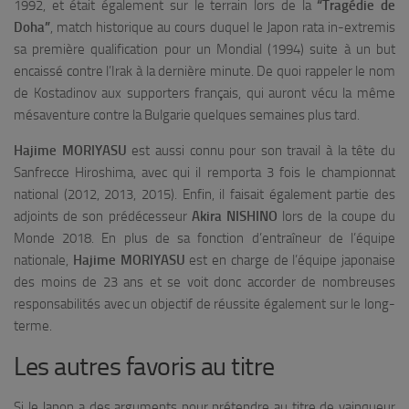
1992, et était également sur le terrain lors de la
“Tragédie de
Doha”
, match historique au cours duquel le Japon rata in-extremis
sa première qualification pour un Mondial (1994) suite à un but
encaissé contre l’Irak à la dernière minute. De quoi rappeler le nom
de Kostadinov aux supporters français, qui auront vécu la même
mésaventure contre la Bulgarie quelques semaines plus tard.
Hajime MORIYASU
est aussi connu pour son travail à la tête du
Sanfrecce Hiroshima, avec qui il remporta 3 fois le championnat
national (2012, 2013, 2015). Enfin, il faisait également partie des
adjoints de son prédécesseur
Akira NISHINO
lors de la coupe du
Monde 2018. En plus de sa fonction d’entraîneur de l’équipe
nationale,
Hajime MORIYASU
est en charge de l’équipe japonaise
des moins de 23 ans et se voit donc accorder de nombreuses
responsabilités avec un objectif de réussite également sur le long-
terme.
Les autres favoris au titre
Si le Japon a des arguments pour prétendre au titre de vainqueur