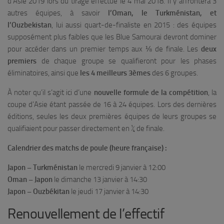
d’Asie 2019 lors du tirage effectué le 4 mai 2018. Il y affrontera 3
autres équipes, à savoir
l’Oman, le Turkménistan, et
l’Ouzbekistan
, lui aussi quart-de-finaliste en 2015 : des équipes
supposément plus faibles que les Blue Samourai devront dominer
pour accéder dans un premier temps aux ⅛ de finale. Les
deux
premiers
de chaque groupe se qualifieront pour les phases
éliminatoires, ainsi que
les 4 meilleurs 3èmes
des 6 groupes.
À noter qu’il s’agit ici d’une
nouvelle formule de la compétition
, la
coupe d’Asie étant passée de 16 à 24 équipes. Lors des dernières
éditions, seules les deux premières équipes de leurs groupes se
qualifiaient pour passer directement en ¼ de finale.
Calendrier des matchs de poule (heure française) :
Japon – Turkménistan
le mercredi 9 janvier à 12:00
Oman – Japon
le dimanche 13 janvier à 14:30
Japon – Ouzbékitan
le jeudi 17 janvier à 14:30
Renouvellement de l’effectif