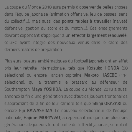
La coupe du Monde 2018 aura permis d’observer de belles choses
dans l’équipe japonaise (animation offensive, jeu de passes, sens
du collectif…), mais aussi des
points faibles à travailler
(naïveté
défensive, gestion du score et du match…). Ces enseignements
devront cependant s’appliquer à un
effectif largement renouvelé
,
celui-ci ayant intégré des nouveaux venus dans le cadre des
derniers matchs de préparation.
Plusieurs joueurs emblématiques du football japonais ont en effet
pris leur retraite internationale, tels que
Keisuke HONDA
(98
sélections) ou encore l’ancien capitaine
Makoto HASEBE
(114
sélections), qui a transmis le brassard au défenseur de
Southampton
Maya YOSHIDA
. La coupe du Monde 2018 a aussi
annoncé la fin d’une génération avec d’autres joueurs trentenaires
s’approchant de la fin de leur carrière tels que
Shinji OKAZAKI
ou
encore
Eiji KAWASHIMA
. Le nouveau sélectionneur de l’équipe
nationale,
Hajime MORIYASU
, a cependant indiqué que plusieurs
générations de joueurs feront partie de l’effectif japonais, semblant
donc toujours compter sur l’expérience de plusieurs cadres de