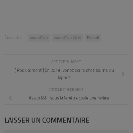
Étiquettes :
coupe d'Asie
coupe d'Asie 2019
Football
ARTICLE SUIVANT
[ Recrutement ] En 2019 : venez écrire chez Journal du
Japon !
ARTICLE PRÉCÉDENT
Asako I&II : sous la fenêtre coule une rivière
LAISSER UN COMMENTAIRE