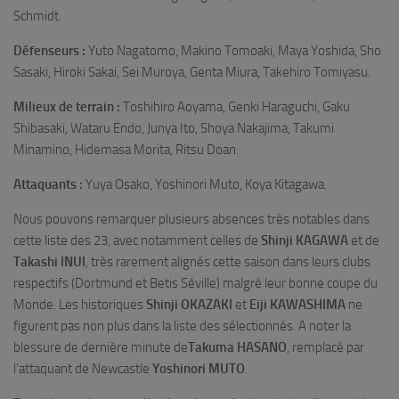
Schmidt.
Défenseurs :
Yuto Nagatomo, Makino Tomoaki, Maya Yoshida, Sho
Sasaki, Hiroki Sakai, Sei Muroya, Genta Miura, Takehiro Tomiyasu.
Milieux de terrain :
Toshihiro Aoyama, Genki Haraguchi, Gaku
Shibasaki, Wataru Endo, Junya Ito, Shoya Nakajima, Takumi
Minamino, Hidemasa Morita, Ritsu Doan.
Attaquants :
Yuya Osako, Yoshinori Muto, Koya Kitagawa.
Nous pouvons remarquer plusieurs absences très notables dans
cette liste des 23, avec notamment celles de
Shinji KAGAWA
et de
Takashi INUI
, très rarement alignés cette saison dans leurs clubs
respectifs (Dortmund et Betis Séville) malgré leur bonne coupe du
Monde. Les historiques
Shinji OKAZAKI
et
Eiji KAWASHIMA
ne
figurent pas non plus dans la liste des sélectionnés. A noter la
blessure de dernière minute de
Takuma HASANO
, remplacé par
l’attaquant de Newcastle
Yoshinori MUTO
.