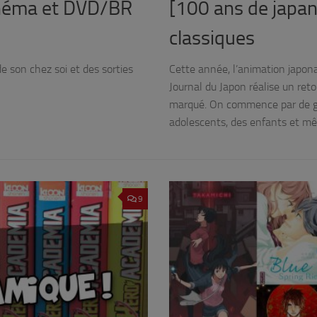
cinéma et DVD/BR
[100 ans de japa
classiques
de son chez soi et des sorties
Cette année, l’animation japona
Journal du Japon réalise un ret
marqué. On commence par de gra
adolescents, des enfants et mê
9