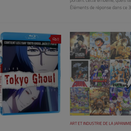
portent cette embellie, quels 
Éléments de réponse dans ce 3e
0
ART ET INDUSTRIE DE LA JAPANIM