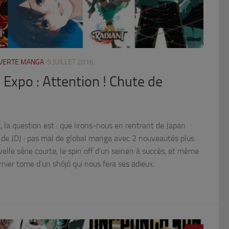
UVERTE MANGA
5 JUILLET 2016
 Expo : Attention ! Chute de
la question est : que lirons-nous en rentrant de Japan
 de JDJ : pas mal de global manga avec 2 nouveautés plus
elle série courte, le spin off d’un seinen à succès, et même
nier tome d’un shôjô qui nous fera ses adieux.