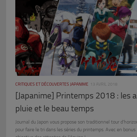
CRITIQUES ET DÉCOUVERTES JAPANIME
13 AVRIL 2018
[Japanime] Printemps 2018 : les a
pluie et le beau temps
Journal du Japon vous propose son traditionnel tour d’horiz
pour faire le tri dans les séries du printemps. Avec en bonus