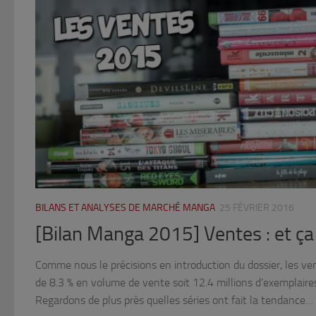
BILANS ET ANALYSES DE MARCHÉ MANGA
25 FÉVRIER 2016
[Bilan Manga 2015] Ventes : et ça 
Comme nous le précisions en introduction du dossier, les v
de 8.3 % en volume de vente soit 12.4 millions d’exemplaires 
Regardons de plus près quelles séries ont fait la tendance…