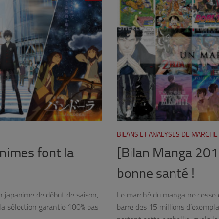
BILANS ET ANALYSES DE MARCH
nimes font la
[Bilan Manga 2017
bonne santé !
on japanime de début de saison,
Le marché du manga ne cesse de
 la sélection garantie 100% pas
barre des 15 millions d’exemplai