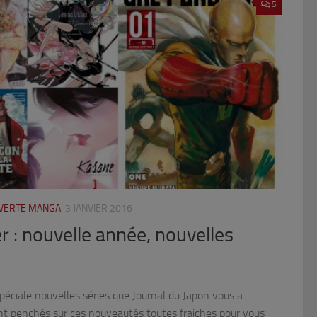
5
UVERTE MANGA
3 JANVIER 2016
r : nouvelle année, nouvelles
spéciale nouvelles séries que Journal du Japon vous a
nt penchés sur ces nouveautés toutes fraiches pour vous