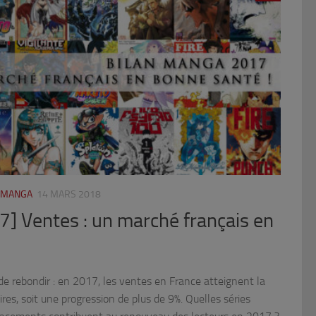
É MANGA
14 MARS 2018
] Ventes : un marché français en
 rebondir : en 2017, les ventes en France atteignent la
res, soit une progression de plus de 9%. Quelles séries