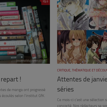
9
CRITIQUE, THÉMATIQUE ET DÉCO
repart !
Attentes de janvie
séries
entes de manga ont progressé
écoulés selon l’institut GfK.
Ce mois-ci c’est une sélection 
concocté. Nos rédacteurs se so