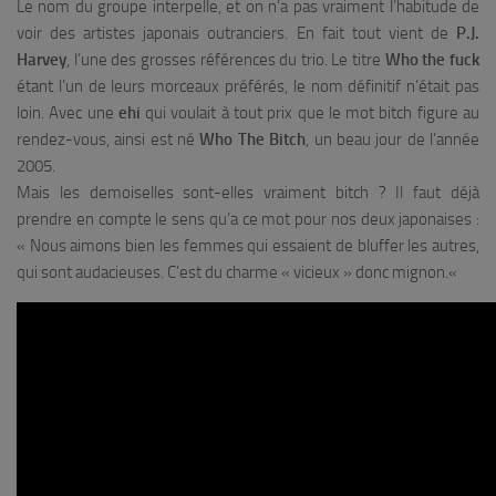
Le nom du groupe interpelle, et on n’a pas vraiment l’habitude de
voir des artistes japonais outranciers. En fait tout vient de
P.J.
Harvey
, l’une des grosses références du trio. Le titre
Who the fuck
étant l’un de leurs morceaux préférés, le nom définitif n’était pas
loin. Avec une
ehi
qui voulait à tout prix que le mot
bitch
figure au
rendez-vous, ainsi est né
Who The Bitch
, un beau jour de l’année
2005.
Mais les demoiselles sont-elles vraiment bitch ? Il faut déjà
prendre en compte le sens qu’a ce mot pour nos deux japonaises :
«
Nous aimons bien les femmes qui essaient de bluffer les autres,
qui sont audacieuses. C’est du charme « vicieux » donc mignon.
«