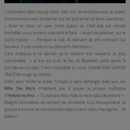
L’important dans tout ça reste, bien sûr, la rencontre avec le public,
la communion avec ce dernier qui fait tout le sel de leurs aventures :
«
Avoir le cœur uni avec notre public, ce n’est pas par simple
formalité, nous voulons vraiment le faire.
» Avant de préciser, sur le
public nippon : «
Pendant le live, ils dansent et ont vraiment l’air
heureux. Il y en a même qui pleurent d’émotion.
«
C’est d’ailleurs à ce dernier qu’ils doivent leur souvenir le plus
mémorable : «
le live qui a eu le lieu au Budokan, juste après la
tournée en Europe. C’est inoubliable d’y avoir chanté AKAI LEMON
TEA (Thé rouge au citron).
«
Enfin, pour inciter le public français à venir échanger avec eux, les
Who The Bitch
n’hésitent pas à piquer la phrase mythique
d’
Hokuto no Ken
: «
Tu danses déjà, mais tu ne le sais pas encore !
«
Malgré l’annulation du concert de dimanche à La Maroquinerie, le
groupe a encore de nombreuses dates à venir dans l’hexagone… et
ailleurs !