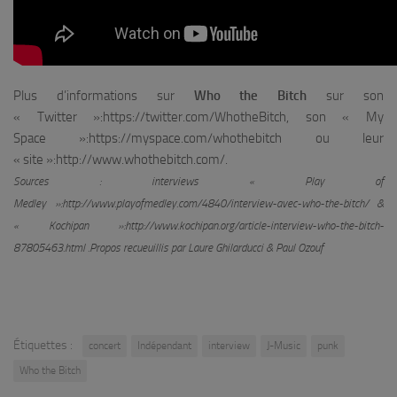
Plus d’informations sur
Who the Bitch
sur son
« Twitter »:https://twitter.com/WhotheBitch, son « My
Space »:https://myspace.com/whothebitch ou leur
« site »:http://www.whothebitch.com/.
Sources : interviews « Play of
Medley »:http://www.playofmedley.com/4840/interview-avec-who-the-bitch/ &
« Kochipan »:http://www.kochipan.org/article-interview-who-the-bitch-
87805463.html .Propos recueuillis par Laure Ghilarducci & Paul Ozouf
Étiquettes :
concert
Indépendant
interview
J-Music
punk
Who the Bitch