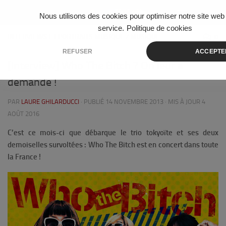
Skip to content
Nous utilisons des cookies pour optimiser notre site web 
service.
Politique de cookies
INTERVIEWS ET PORTRAITS MUSIQUE
/
MUSIQUE
0
REFUSER
ACCEPTE
[Interview] Who The Bitch ? On leur a
demandé !
PAR
LAURE GHILARDUCCI
· PUBLIÉ
14 NOVEMBRE 2013
· MIS À JOUR
4
AOÛT 2016
C’est ce mois-ci que débarque le trio tokyoïte et ses deux
demoiselles survoltées : Who The Bitch est en concert dans toute
la France !