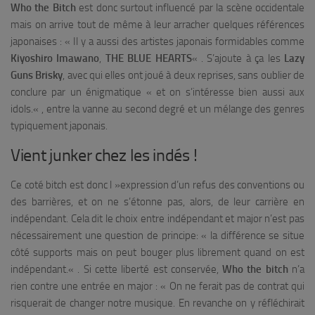
Who the Bitch
est donc surtout influencé par la scène occidentale
mais on arrive tout de même à leur arracher quelques références
japonaises : «
Il y a aussi des artistes japonais formidables comme
Kiyoshiro Imawano
,
THE BLUE HEARTS
« . S’ajoute à ça les
Lazy
Guns Brisky
, avec qui elles ont joué à deux reprises, sans oublier de
conclure par un énigmatique «
et on s’intéresse bien aussi aux
idols.
« , entre la vanne au second degré et un mélange des genres
typiquement japonais.
Vient junker chez les indés !
Ce coté bitch est donc l »expression d’un refus des conventions ou
des barrières, et on ne s’étonne pas, alors, de leur carrière en
indépendant. Cela dit le choix entre indépendant et major n’est pas
nécessairement une question de principe: «
la différence se situe
côté supports mais on peut bouger plus librement quand on est
indépendant.
« . Si cette liberté est conservée,
Who the bitch
n’a
rien contre une entrée en major : «
On ne ferait pas de contrat qui
risquerait de changer notre musique. En revanche on y réfléchirait