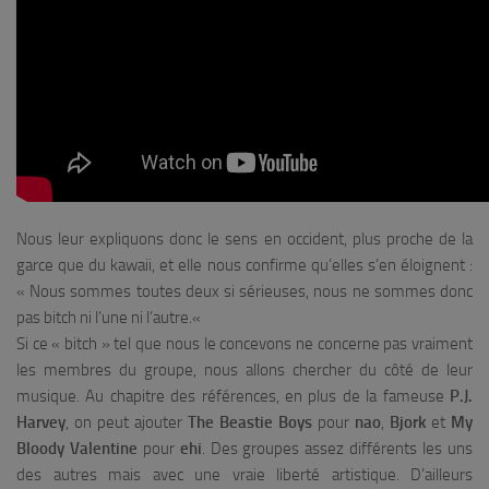
Nous leur expliquons donc le sens en occident, plus proche de la
garce que du kawaii, et elle nous confirme qu’elles s’en éloignent :
«
Nous sommes toutes deux si sérieuses, nous ne sommes donc
pas bitch ni l’une ni l’autre.
«
Si ce « bitch » tel que nous le concevons ne concerne pas vraiment
les membres du groupe, nous allons chercher du côté de leur
musique. Au chapitre des références, en plus de la fameuse
P.J.
Harvey
, on peut ajouter
The Beastie Boys
pour
nao
,
Bjork
et
My
Bloody Valentine
pour
ehi
. Des groupes assez différents les uns
des autres mais avec une vraie liberté artistique. D’ailleurs