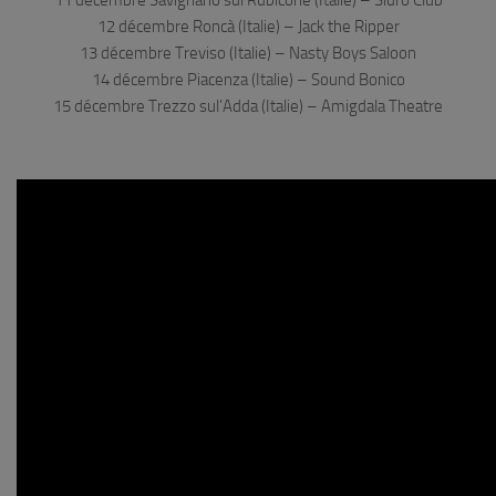
11 décembre Savignano sul Rubicone (Italie) – Sidro Club
12 décembre Roncà (Italie) – Jack the Ripper
13 décembre Treviso (Italie) – Nasty Boys Saloon
14 décembre Piacenza (Italie) – Sound Bonico
15 décembre Trezzo sul’Adda (Italie) – Amigdala Theatre