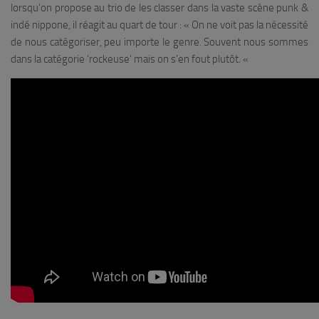
lorsqu’on propose au trio de les classer dans la vaste scène punk &
indé nippone, il réagit au quart de tour : «
On ne voit pas la nécessité
de nous catégoriser, peu importe le genre. Souvent nous sommes
dans la catégorie ‘rockeuse’ mais on s’en fout plutôt.
«