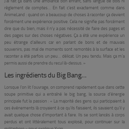
J’ai fait ça dans une ambiance bon enfant, sans langue de bois ni
règlement de comptes… En fait c’est exactement comme dans
AnimeLand : quand on a beaucoup de choses à raconter ça devient
forcément une expérience positive. Cela ne signifie pas forcément
dire que du bien, mais il n’y a pas nécessité de faire des pages et
des pages sur des choses négatives. Ça a été une expérience un
peu étrange d’ailleurs car en parlant de bons et de mauvais
souvenirs, pas mal de moments sont remontés à la surface et les
raconter a été parfois un peu… délicat. Un peu tendu. Mais ça m’a
permis aussi de prendre du recul là-dessus.
»
Les ingrédients du Big Bang…
Lorsque l’on lit l’ouvrage, on comprend rapidement que dans cette
soupe primitive qui a entraîné le big bang, la source d’énergie
principale fut la passion : «
La majorité des gens qui participaient à
ces événements là croyaient à ce qu’ils faisaient, ils savaient qu’il y
avait quelque chose d’important à faire. Ils se sont lancés à corps
perdus et ont littéralement tous explosé, pour continuer sur la
métaphore.
» nous explique Yvan.