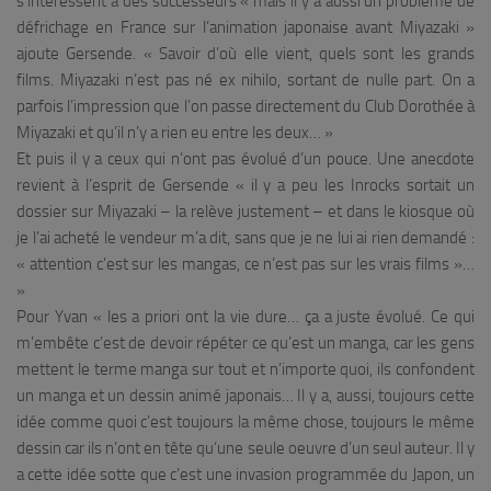
s’intéressent à des successeurs «
mais il y a aussi un problème de
défrichage en France sur l’animation japonaise avant Miyazaki »
ajoute Gersende. « Savoir d’où elle vient, quels sont les grands
films. Miyazaki n’est pas né ex nihilo, sortant de nulle part. On a
parfois l’impression que l’on passe directement du Club Dorothée à
Miyazaki et qu’il n’y a rien eu entre les deux…
»
Et puis il y a ceux qui n’ont pas évolué d’un pouce. Une anecdote
revient à l’esprit de Gersende «
il y a peu les Inrocks sortait un
dossier sur Miyazaki – la relève justement – et dans le kiosque où
je l’ai acheté le vendeur m’a dit, sans que je ne lui ai rien demandé :
« attention c’est sur les mangas, ce n’est pas sur les vrais films »…
»
Pour Yvan «
les a priori ont la vie dure… ça a juste évolué. Ce qui
m’embête c’est de devoir répéter ce qu’est un manga, car les gens
mettent le terme manga sur tout et n’importe quoi, ils confondent
un manga et un dessin animé japonais… Il y a, aussi, toujours cette
idée comme quoi c’est toujours la même chose, toujours le même
dessin car ils n’ont en tête qu’une seule oeuvre d’un seul auteur. Il y
a cette idée sotte que c’est une invasion programmée du Japon, un