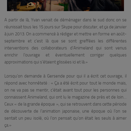
A partir de là, Yvan venait de déménager dans le sud donc on se
réunissait tous les 15 jours sur Skype pour discuter, et ça de janvier
à juin 2013. On a commencé à rédiger et mettre en forme en août-
septembre et c’est là que se sont greffées les différentes
interventions des collaborateurs d’Animeland qui sont venus
enrichir l’ouvrage et éventuellement corriger quelques
approximations qui s’étaient glissées ici et là.»
Lorsqu’on demande à Gersende pour qui il a écrit cet ouvrage, il
répond avec honnêteté : «
Ça a été écrit pour tout le monde mais,
on ne va pas se mentir, c’était avant tout pour les personnes qui
connaissent Animeland, qui ont lu le magazine de près et de loin…
Ceux « de la grande époque », qui se retrouvent dans cette période
de découverte de l’animation japonaise, une époque où l’on se
sentait un peu isolé, où l’on pensait qu’on était les seuls à aimer
ça.
»