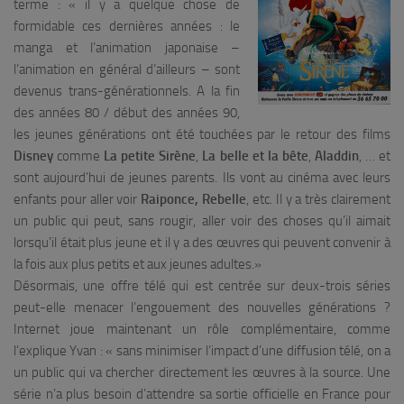
terme : «
il y a quelque chose de
formidable ces dernières années : le
manga et l’animation japonaise –
l’animation en général d’ailleurs – sont
devenus trans-générationnels. A la fin
des années 80 / début des années 90,
les jeunes générations ont été touchées par le retour des films
Disney
comme
La petite Sirène
,
La belle et la bête
,
Aladdin
, … et
sont aujourd’hui de jeunes parents. Ils vont au cinéma avec leurs
enfants pour aller voir
Raiponce, Rebelle
, etc. Il y a très clairement
un public qui peut, sans rougir, aller voir des choses qu’il aimait
lorsqu’il était plus jeune et il y a des œuvres qui peuvent convenir à
la fois aux plus petits et aux jeunes adultes.
»
Désormais, une offre télé qui est centrée sur deux-trois séries
peut-elle menacer l’engouement des nouvelles générations ?
Internet joue maintenant un rôle complémentaire, comme
l’explique Yvan : «
sans minimiser l’impact d’une diffusion télé, on a
un public qui va chercher directement les œuvres à la source. Une
série n’a plus besoin d’attendre sa sortie officielle en France pour