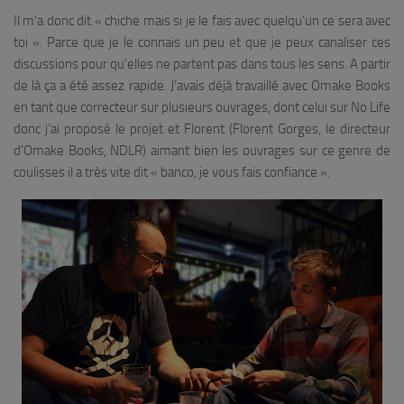
Il m’a donc dit « chiche mais si je le fais avec quelqu’un ce sera avec
toi ». Parce que je le connais un peu et que je peux canaliser ces
discussions pour qu’elles ne partent pas dans tous les sens. A partir
de là ça a été assez rapide. J’avais déjà travaillé avec Omake Books
en tant que correcteur sur plusieurs ouvrages, dont celui sur No Life
donc j’ai proposé le projet et Florent (Florent Gorges, le directeur
d’Omake Books, NDLR) aimant bien les ouvrages sur ce genre de
coulisses il a très vite dit « banco, je vous fais confiance ».