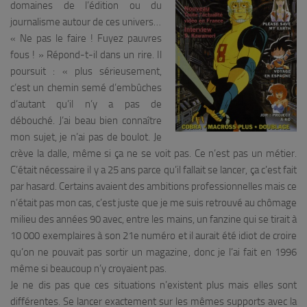
domaines de l’édition ou du
journalisme autour de ces univers…
«
Ne pas le faire ! Fuyez pauvres
fous !
» Répond-t-il dans un rire. Il
poursuit : «
plus sérieusement,
c’est un chemin semé d’embûches
d’autant qu’il n’y a pas de
débouché. J’ai beau bien connaître
mon sujet, je n’ai pas de boulot. Je
crève la dalle, même si ça ne se voit pas. Ce n’est pas un métier.
C’était nécessaire il y a 25 ans parce qu’il fallait se lancer, ça c’est fait
par hasard. Certains avaient des ambitions professionnelles mais ce
n’était pas mon cas, c’est juste que je me suis retrouvé au chômage
milieu des années 90 avec, entre les mains, un fanzine qui se tirait à
10 000 exemplaires à son 21e numéro et il aurait été idiot de croire
qu’on ne pouvait pas sortir un magazine, donc je l’ai fait en 1996
même si beaucoup n’y croyaient pas.
Je ne dis pas que ces situations n’existent plus mais elles sont
différentes. Se lancer exactement sur les mêmes supports avec la