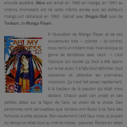
ensuite accéléré.
Akira
est arrivé en 1990 en manga, en 1991 au
cinéma, Animeland est né cette même année puis les éditeurs
manga ont débarqué en 1993 : Glénat avec
Dragon Ball
suivi de
Tonkam
, de
Manga Player
…
A l’évocation de Manga Player et de ses
couvertures très « colorés » (ci-contre),
nous rions un instant mais Yvan évoque ce
genre de tentatives avec recul : «
c’est
l’époque qui voulait ça, tout a été appris
sur le tas aussi. Il a fallu tout défricher, tout
ressemer et attendre les premières
moissons. Ça s’est fait assez rapidement,
à la hauteur de la passion qui était mise
dedans. Chacun avait son projet et ses
petites idées sur la façon de faire, sa vision de la chose. Des
personnes sont persuadées que certains ont réussi à se faire des
fortunes à cette époque. Non seulement c’est faux mais, la plupart
du temps on était tous au même niveau : pauvres. Riches en idées