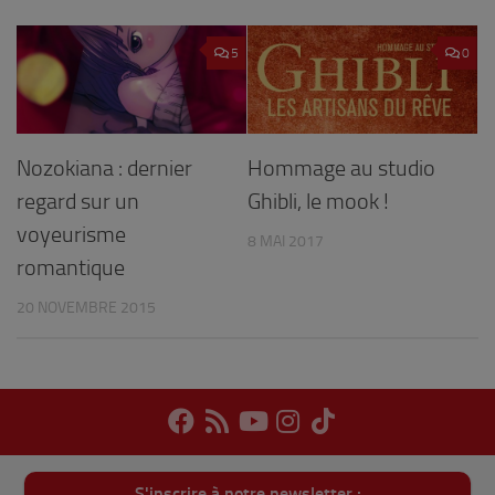
5
0
Nozokiana : dernier
Hommage au studio
regard sur un
Ghibli, le mook !
voyeurisme
8 MAI 2017
romantique
20 NOVEMBRE 2015
S'inscrire à notre newsletter :