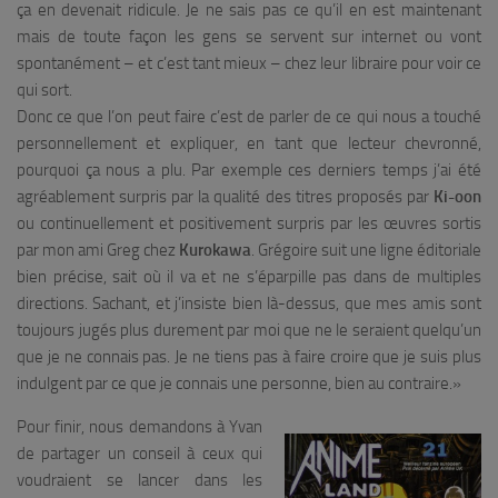
ça en devenait ridicule. Je ne sais pas ce qu’il en est maintenant
mais de toute façon les gens se servent sur internet ou vont
spontanément – et c’est tant mieux – chez leur libraire pour voir ce
qui sort.
Donc ce que l’on peut faire c’est de parler de ce qui nous a touché
personnellement et expliquer, en tant que lecteur chevronné,
pourquoi ça nous a plu. Par exemple ces derniers temps j’ai été
agréablement surpris par la qualité des titres proposés par
Ki-oon
ou continuellement et positivement surpris par les œuvres sortis
par mon ami Greg chez
Kurokawa
. Grégoire suit une ligne éditoriale
bien précise, sait où il va et ne s’éparpille pas dans de multiples
directions. Sachant, et j’insiste bien là-dessus, que mes amis sont
toujours jugés plus durement par moi que ne le seraient quelqu’un
que je ne connais pas. Je ne tiens pas à faire croire que je suis plus
indulgent par ce que je connais une personne, bien au contraire.»
Pour finir, nous demandons à Yvan
de partager un conseil à ceux qui
voudraient se lancer dans les