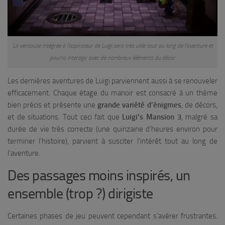
La ventouse intégrée à l’aspirateur de Luigi sera très utile tout au long de l’aventure et
pourra interagir avec de nombreux éléments du décor
Les dernières aventures de Luigi parviennent aussi à se renouveler
efficacement. Chaque étage du manoir est consacré à un thème
bien précis et présente une
grande variété d’énigmes
, de décors,
et de situations. Tout ceci fait que
Luigi’s Mansion 3
, malgré sa
durée de vie très correcte (une quinzaine d’heures environ pour
terminer l’histoire), parvient à susciter l’intérêt tout au long de
l’aventure.
Des passages moins inspirés, un
ensemble (trop ?) dirigiste
Certaines phases de jeu peuvent cependant s’avérer frustrantes.