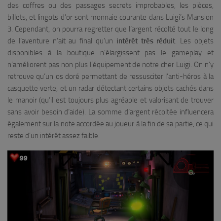
des coffres ou des passages secrets improbables, les pièces,
billets, et lingots d’or sont monnaie courante dans Luigi’s Mansion
3. Cependant, on pourra regretter que l’argent récolté tout le long
de l’aventure n’ait au final qu’un
intérêt très réduit
. Les objets
disponibles à la boutique n’élargissent pas le gameplay et
n’améliorent pas non plus l’équipement de notre cher Luigi. On n’y
retrouve qu’un os doré permettant de ressusciter l’anti-héros à la
casquette verte, et un radar détectant certains objets cachés dans
le manoir (qu’il est toujours plus agréable et valorisant de trouver
sans avoir besoin d’aide). La somme d’argent récoltée influencera
également sur la note accordée au joueur à la fin de sa partie, ce qui
reste d’un intérêt assez faible.