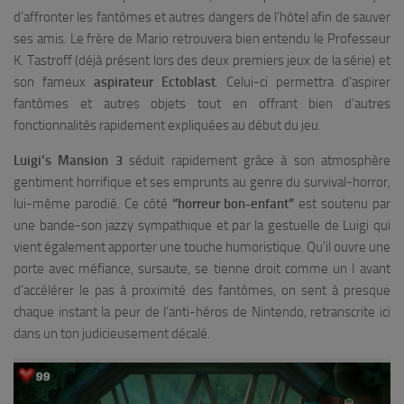
d’affronter les fantômes et autres dangers de l’hôtel afin de sauver
ses amis. Le frère de Mario retrouvera bien entendu le Professeur
K. Tastroff (déjà présent lors des deux premiers jeux de la série) et
son fameux
aspirateur Ectoblast
. Celui-ci permettra d’aspirer
fantômes et autres objets tout en offrant bien d’autres
fonctionnalités rapidement expliquées au début du jeu.
Luigi’s Mansion 3
séduit rapidement grâce à son atmosphère
gentiment horrifique et ses emprunts au genre du survival-horror,
lui-même parodié. Ce côté
“horreur bon-enfant”
est soutenu par
une bande-son jazzy sympathique et par la gestuelle de Luigi qui
vient également apporter une touche humoristique. Qu’il ouvre une
porte avec méfiance, sursaute, se tienne droit comme un I avant
d’accélérer le pas à proximité des fantômes, on sent à presque
chaque instant la peur de l’anti-héros de Nintendo, retranscrite ici
dans un ton judicieusement décalé.