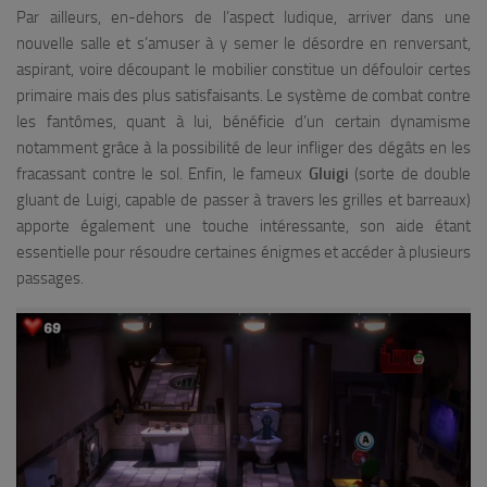
Par ailleurs, en-dehors de l’aspect ludique, arriver dans une
nouvelle salle et s’amuser à y semer le désordre en renversant,
aspirant, voire découpant le mobilier constitue un défouloir certes
primaire mais des plus satisfaisants. Le système de combat contre
les fantômes, quant à lui, bénéficie d’un certain dynamisme
notamment grâce à la possibilité de leur infliger des dégâts en les
fracassant contre le sol. Enfin, le fameux
Gluigi
(sorte de double
gluant de Luigi, capable de passer à travers les grilles et barreaux)
apporte également une touche intéressante, son aide étant
essentielle pour résoudre certaines énigmes et accéder à plusieurs
passages.