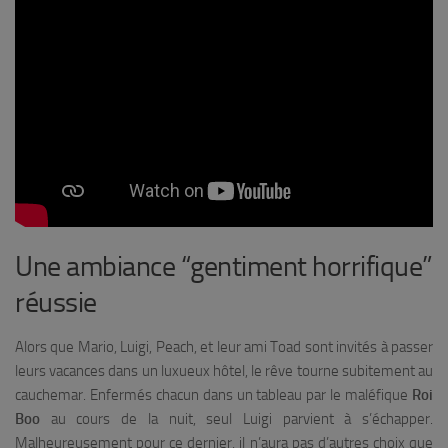
Une ambiance “gentiment horrifique”
réussie
Alors que Mario, Luigi, Peach, et leur ami Toad sont invités à passer
leurs vacances dans un luxueux hôtel, le rêve tourne subitement au
cauchemar. Enfermés chacun dans un tableau par le maléfique
Roi
Boo
au cours de la nuit, seul Luigi parvient à s’échapper.
Malheureusement pour ce dernier, il n’aura pas d’autres choix que