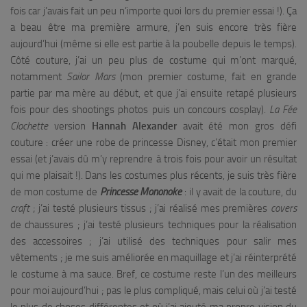
fois car j’avais fait un peu n’importe quoi lors du premier essai !). Ça
a beau être ma première armure, j’en suis encore très fière
aujourd’hui (même si elle est partie à la poubelle depuis le temps).
Côté couture, j’ai un peu plus de costume qui m’ont marqué,
notamment
Sailor Mars
(mon premier costume, fait en grande
partie par ma mère au début, et que j’ai ensuite retapé plusieurs
fois pour des shootings photos puis un concours cosplay).
La Fée
Clochette
version
Hannah Alexander
avait été mon gros défi
couture : créer une robe de princesse Disney, c’était mon premier
essai (et j’avais dû m’y reprendre à trois fois pour avoir un résultat
qui me plaisait !). Dans les costumes plus récents, je suis très fière
de mon costume de
Princesse Mononoke
: il y avait de la couture, du
craft
; j’ai testé plusieurs tissus ; j’ai réalisé mes premières
covers
de chaussures ; j’ai testé plusieurs techniques pour la réalisation
des accessoires ; j’ai utilisé des techniques pour salir mes
vêtements ; je me suis améliorée en maquillage et j’ai réinterprété
le costume à ma sauce. Bref, ce costume reste l’un des meilleurs
pour moi aujourd’hui ; pas le plus compliqué, mais celui où j’ai testé