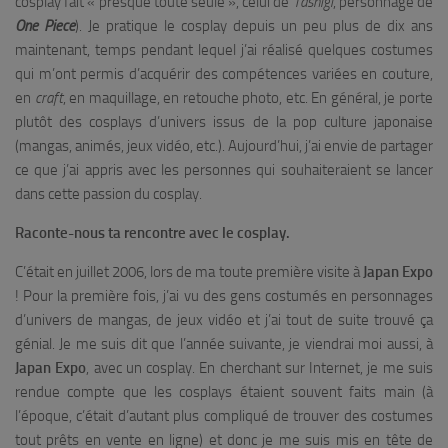
cosplay fait « presque toute seule », celui de
Tashigi
, personnage de
One Piece
). Je pratique le cosplay depuis un peu plus de dix ans
maintenant, temps pendant lequel j’ai réalisé quelques costumes
qui m’ont permis d’acquérir des compétences variées en couture,
en
craft
, en maquillage, en retouche photo, etc. En général, je porte
plutôt des cosplays d’univers issus de la pop culture japonaise
(mangas, animés, jeux vidéo, etc.). Aujourd’hui, j’ai envie de partager
ce que j’ai appris avec les personnes qui souhaiteraient se lancer
dans cette passion du cosplay.
Raconte-nous ta rencontre avec le cosplay.
C’était en juillet 2006, lors de ma toute première visite à
Japan Expo
! Pour la première fois, j’ai vu des gens costumés en personnages
d’univers de mangas, de jeux vidéo et j’ai tout de suite trouvé ça
génial. Je me suis dit que l’année suivante, je viendrai moi aussi, à
Japan Expo
, avec un cosplay. En cherchant sur Internet, je me suis
rendue compte que les cosplays étaient souvent faits main (à
l’époque, c’était d’autant plus compliqué de trouver des costumes
tout prêts en vente en ligne) et donc je me suis mis en tête de