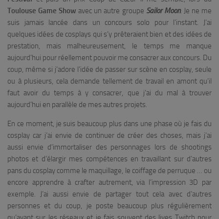
Toulouse Game Show
avec un autre groupe
Sailor Moon
. Je ne me
suis jamais lancée dans un concours solo pour l’instant. J’ai
quelques idées de cosplays qui s’y prêteraient bien et des idées de
prestation, mais malheureusement, le temps me manque
aujourd’hui pour réellement pouvoir me consacrer aux concours. Du
coup, même si j’adore l’idée de passer sur scène en cosplay, seule
ou à plusieurs, cela demande tellement de travail en amont qu’il
faut avoir du temps à y consacrer, que j’ai du mal à trouver
aujourd’hui en parallèle de mes autres projets.
En ce moment, je suis beaucoup plus dans une phase où je fais du
cosplay car j’ai envie de continuer de créer des choses, mais j’ai
aussi envie d’immortaliser des personnages lors de shootings
photos et d’élargir mes compétences en travaillant sur d’autres
pans du cosplay comme le maquillage, le coiffage de perruque … ou
encore apprendre à crafter autrement, via l’impression 3D par
exemple. J’ai aussi envie de partager tout cela avec d’autres
personnes et du coup, je poste beaucoup plus régulièrement
qu’avant sur les réseaux et je fais souvent des lives Twitch pour