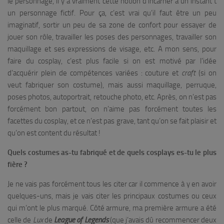
le personnage, il y a vraiment cette notion d’incarner à un instant t
un personnage fictif. Pour ça, c’est vrai qu’il faut être un peu
imaginatif, sortir un peu de sa zone de confort pour essayer de
jouer son rôle, travailler les poses des personnages, travailler son
maquillage et ses expressions de visage, etc. A mon sens, pour
faire du cosplay, c’est plus facile si on est motivé par l’idée
d’acquérir plein de compétences variées : couture et
craft
(si on
veut fabriquer son costume), mais aussi maquillage, perruque,
poses photos, autoportrait, retouche photo, etc. Après, on n’est pas
forcément bon partout, on n’aime pas forcément toutes les
facettes du cosplay, et ce n’est pas grave, tant qu’on se fait plaisir et
qu’on est content du résultat !
Quels costumes as-tu fabriqué et de quels cosplays es-tu le plus
fière ?
Je ne vais pas forcément tous les citer car il commence à y en avoir
quelques-uns, mais je vais citer les principaux costumes ou ceux
qui m’ont le plus marqué. Côté armure, ma première armure a été
celle de
Lux
de
League of Legends
(que j’avais dû recommencer deux