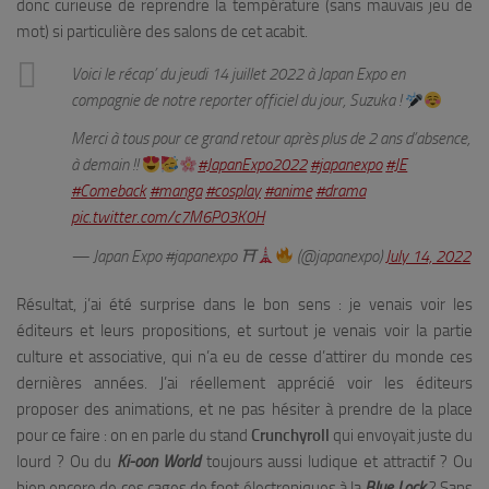
donc curieuse de reprendre la température (sans mauvais jeu de
mot) si particulière des salons de cet acabit.
Voici le récap’ du jeudi 14 juillet 2022 à Japan Expo en
compagnie de notre reporter officiel du jour, Suzuka !
Merci à tous pour ce grand retour après plus de 2 ans d’absence,
à demain !!
#JapanExpo2022
#japanexpo
#JE
#Comeback
#manga
#cosplay
#anime
#drama
pic.twitter.com/c7M6P03K0H
— Japan Expo #japanexpo ⛩
(@japanexpo)
July 14, 2022
Résultat, j’ai été surprise dans le bon sens : je venais voir les
éditeurs et leurs propositions, et surtout je venais voir la partie
culture et associative, qui n’a eu de cesse d’attirer du monde ces
dernières années. J’ai réellement apprécié voir les éditeurs
proposer des animations, et ne pas hésiter à prendre de la place
pour ce faire : on en parle du stand
Crunchyroll
qui envoyait juste du
lourd ? Ou du
Ki-oon World
toujours aussi ludique et attractif ? Ou
bien encore de ces cages de foot électroniques à la
Blue Lock
? Sans