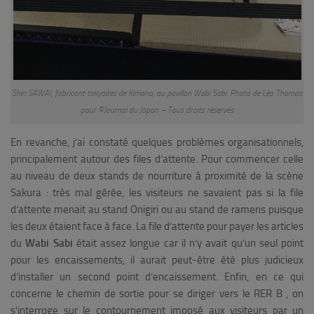
Shin SAWAI, fabricant tokyoïtes de Kimono, au pavillon Wabi Sabi. Photo de Léo Thomas
pour ©Journal du Japon – Tous droits réservés
En revanche, j’ai constaté quelques problèmes organisationnels,
principalement autour des files d’attente. Pour commencer celle
au niveau de deux stands de nourriture à proximité de la scène
Sakura : très mal gérée, les visiteurs ne savaient pas si la file
d’attente menait au stand Onigiri ou au stand de ramens puisque
les deux étaient face à face. La file d’attente pour payer les articles
du
Wabi Sabi
était assez longue car il n’y avait qu’un seul point
pour les encaissements, il aurait peut-être été plus judicieux
d’installer un second point d’encaissement. Enfin, en ce qui
concerne le chemin de sortie pour se diriger vers le RER B , on
s’interroge sur le contournement imposé aux visiteurs par un