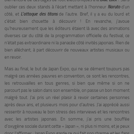
oublier ces deux stands à l’écart mettant à l’honneur
Naruto
d’un
côté, et
L’attaque des titans
de l’autre. Bref, il y a eu du lourd et
c’était bien chouette à découvrir ! En revanche, j’avoue
qu’heureusement que les éditeurs étaient là avec des animations
diverses car du côté de la programmation officielle du festival, ce
n’était pas extraordinaire ni la panacée côté invités japonais. Rien de
bien alléchant, à part découvrir de nouveaux artistes musicaux ou
en revoir.
Mais au final, le but de Japan Expo, qui ne se dément toujours pas
malgré ces années pauvres en convention, ce sont les rencontres,
les retrouvailles en tous genres, si bien que même si on ne
parcourt pas le salon dans son ensemble, on passe un bon moment
malgré tout. J’ai pris un réel plaisir à revoir certaines personnes
après deux ans, et plusieurs mois pour d’autres. J’ai apprécié aussi
ressentir à nouveau le bon stress des interviews et les rencontres
avec les artistes japonais. En somme, j’ai pris une bouffée
d’oxygène sociale durant cette « Japan », ni plus ni moins, et je peux
donc l’affirmer : Japan Expo garde ce qui fait son charme et les fans