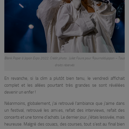
Blank Paper à Japan Expo 2022. Crédit photo : Juliet Faure pour ©journaldujapon – Tous
droits réservés
En revanche, si la clim a plutôt bien tenu, le vendredi affichait
complet et les allées pourtant très grandes se sont révélées
devenir un enfer !
Néanmoins, globalement, j’ai retrouvé l’ambiance que j’aime dans
un festival, retrouvé les ami.es, refait des interviews, refait des
concerts et une tonne d’achats. Le dernier jour, j’étais lessivée, mais
heureuse. Malgré des couacs, des courses, tout s’est au final bien