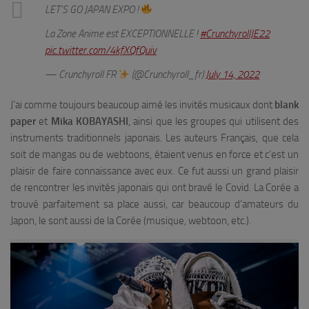
LET’S GO JAPAN EXPO !
La Zone Anime est EXCEPTIONNELLE !
#CrunchyrollJE22
pic.twitter.com/4kfXQfQuiv
— Crunchyroll FR
(@Crunchyroll_fr)
July 14, 2022
J’ai comme toujours beaucoup aimé les invités musicaux dont
blank
paper
et
Mika KOBAYASHI
, ainsi que les groupes qui utilisent des
instruments traditionnels japonais. Les auteurs Français, que cela
soit de mangas ou de webtoons, étaient venus en force et c’est un
plaisir de faire connaissance avec eux. Ce fut aussi un grand plaisir
de rencontrer les invités japonais qui ont bravé le Covid. La Corée a
trouvé parfaitement sa place aussi, car beaucoup d’amateurs du
Japon, le sont aussi de la Corée (musique, webtoon, etc.).