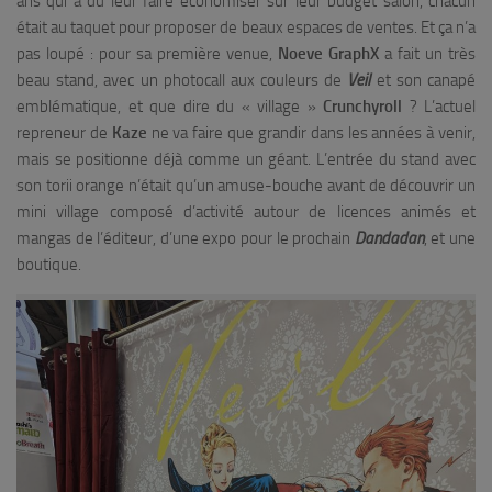
ans qui a du leur faire économiser sur leur budget salon, chacun
était au taquet pour proposer de beaux espaces de ventes. Et ça n’a
pas loupé : pour sa première venue,
Noeve GraphX
a fait un très
beau stand, avec un photocall aux couleurs de
Veil
et son canapé
emblématique, et que dire du « village »
Crunchyroll
? L’actuel
repreneur de
Kaze
ne va faire que grandir dans les années à venir,
mais se positionne déjà comme un géant. L’entrée du stand avec
son torii orange n’était qu’un amuse-bouche avant de découvrir un
mini village composé d’activité autour de licences animés et
mangas de l’éditeur, d’une expo pour le prochain
Dandadan
, et une
boutique.