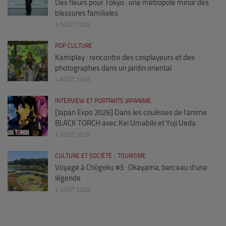
Des fleurs pour Tokyo : une métropole miroir des
blessures familiales
5 AOÛT 2026
POP CULTURE
Kamiplay : rencontre des cosplayeurs et des
photographes dans un jardin oriental
4 AOÛT 2026
INTERVIEW ET PORTRAITS JAPANIME
[Japan Expo 2026] Dans les coulisses de l’anime
BLACK TORCH avec Kei Umabiki et Yoji Ueda
3 AOÛT 2026
CULTURE ET SOCIÉTÉ
/
TOURISME
Voyage à Chûgoku #3 : Okayama, berceau d’une
légende
2 AOÛT 2026