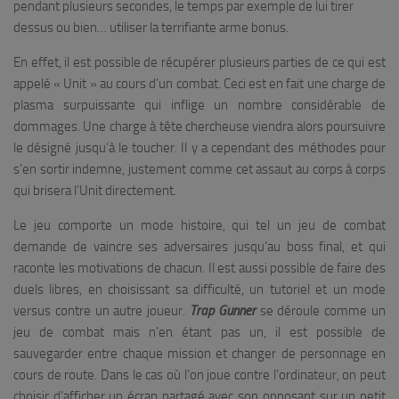
pendant plusieurs secondes, le temps par exemple de lui tirer
dessus ou bien… utiliser la terrifiante arme bonus.
En effet, il est possible de récupérer plusieurs parties de ce qui est
appelé « Unit » au cours d’un combat. Ceci est en fait une charge de
plasma surpuissante qui inflige un nombre considérable de
dommages. Une charge à tête chercheuse viendra alors poursuivre
le désigné jusqu’à le toucher. Il y a cependant des méthodes pour
s’en sortir indemne, justement comme cet assaut au corps à corps
qui brisera l’Unit directement.
Le jeu comporte un mode histoire, qui tel un jeu de combat
demande de vaincre ses adversaires jusqu’au boss final, et qui
raconte les motivations de chacun. Il est aussi possible de faire des
duels libres, en choisissant sa difficulté, un tutoriel et un mode
versus contre un autre joueur.
Trap
Gunner
se déroule comme un
jeu de combat mais n’en étant pas un, il est possible de
sauvegarder entre chaque mission et changer de personnage en
cours de route. Dans le cas où l’on joue contre l’ordinateur, on peut
choisir d’afficher un écran partagé avec son opposant sur un petit