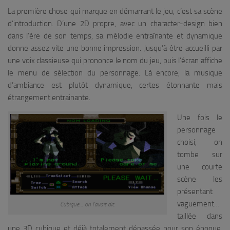
La première chose qui marque en démarrant le jeu, c’est sa scène
d’introduction. D’une 2D propre, avec un character-design bien
dans l’ère de son temps, sa mélodie entraînante et dynamique
donne assez vite une bonne impression. Jusqu’à être accueilli par
une voix classieuse qui prononce le nom du jeu, puis l’écran affiche
le menu de sélection du personnage. Là encore, la musique
d’ambiance est plutôt dynamique, certes étonnante mais
étrangement entrainante.
Une fois le
personnage
choisi, on
tombe sur
une courte
scène les
présentant
vaguement…
Cubique… on l’avait dit.
taillée dans
une 3D cubique et déjà totalement dépassée pour son époque.