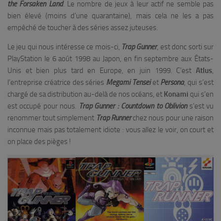
the Forsaken Land
. Le nombre de jeux à leur actif ne semble pas
bien élevé (moins d’une quarantaine), mais cela ne les a pas
empêché de toucher à des séries assez juteuses.
Le jeu qui nous intéresse ce mois-ci,
Trap Gunner
, est donc sorti sur
PlayStation le 6 août 1998 au Japon, en fin septembre aux États-
Unis et bien plus tard en Europe, en juin 1999. C’est
Atlus
,
l’entreprise créatrice des séries
Megami Tensei
et
Persona
, qui s’est
chargé de sa distribution au-delà de nos océans, et
Konami
qui s’en
est occupé pour nous.
Trap Gunner : Countdown to Oblivion
s’est vu
renommer tout simplement
Trap Runner
chez nous pour une raison
inconnue mais pas totalement idiote : vous allez le voir, on court et
on place des pièges !