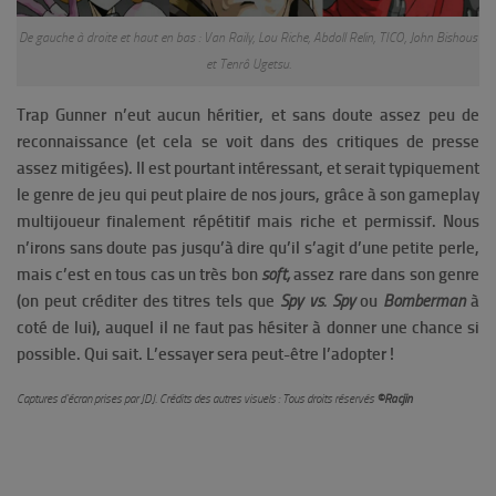
De gauche à droite et haut en bas : Van Raily, Lou Riche, Abdoll Relin, TICO, John Bishous
et Tenrô Ugetsu.
Trap Gunner n’eut aucun héritier, et sans doute assez peu de
reconnaissance (et cela se voit dans des critiques de presse
assez mitigées). Il est pourtant intéressant, et serait typiquement
le genre de jeu qui peut plaire de nos jours, grâce à son gameplay
multijoueur finalement répétitif mais riche et permissif. Nous
n’irons sans doute pas jusqu’à dire qu’il s’agit d’une petite perle,
mais c’est en tous cas un très bon
soft,
assez rare dans son genre
(on peut créditer des titres tels que
Spy vs. Spy
ou
Bomberman
à
coté de lui), auquel il ne faut pas hésiter à donner une chance si
possible. Qui sait. L’essayer sera peut-être l’adopter !
Captures d’écran prises par JDJ. Crédits des autres visuels : Tous droits réservés
©Racjin