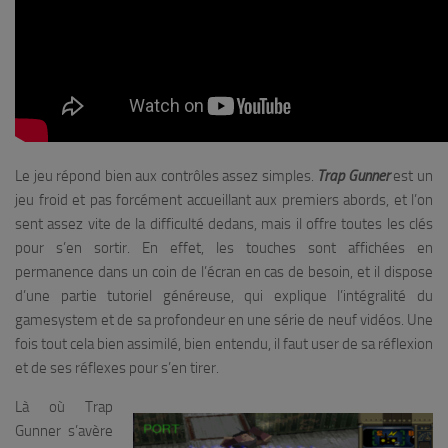
Le jeu répond bien aux contrôles assez simples.
Trap Gunner
est un
jeu froid et pas forcément accueillant aux premiers abords, et l’on
sent assez vite de la difficulté dedans, mais il offre toutes les clés
pour s’en sortir. En effet, les touches sont affichées en
permanence dans un coin de l’écran en cas de besoin, et il dispose
d’une partie tutoriel généreuse, qui explique l’intégralité du
gamesystem et de sa profondeur en une série de neuf vidéos. Une
fois tout cela bien assimilé, bien entendu, il faut user de sa réflexion
et de ses réflexes pour s’en tirer.
Là où Trap
Gunner s’avère