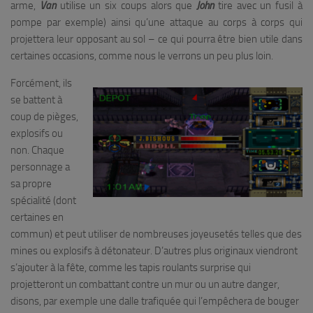
arme,
Van
utilise un six coups alors que
John
tire avec un fusil à
pompe par exemple) ainsi qu’une attaque au corps à corps qui
projettera leur opposant au sol – ce qui pourra être bien utile dans
certaines occasions, comme nous le verrons un peu plus loin.
Forcément, ils
se battent à
coup de pièges,
explosifs ou
non. Chaque
personnage a
sa propre
spécialité (dont
certaines en
commun) et peut utiliser de nombreuses joyeusetés telles que des
mines ou explosifs à détonateur. D’autres plus originaux viendront
s’ajouter à la fête, comme les tapis roulants surprise qui
projetteront un combattant contre un mur ou un autre danger,
disons, par exemple une dalle trafiquée qui l’empêchera de bouger