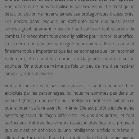
Bon, d’accord, ne nous formalisons pas là-dessus ! Ce n’est qu’un
détail, puisqu’on ne reverra jamais ces protagonistes d’aussi près.
Les décors dans lesquels on s’affronte sont eux aussi assez
simples graphiquement, mais sont suffisants en tant qu’arène de
combat. Ils présentent tous des originalités pour remplir leur office.
La caméra a un plan assez éloigné pour voir les décors, qui sont
finalement plus importants que les personnages que l’on reconnait
facilement, et on peut les tourner vers la gauche ou droite si l’on
souhaite. On a tout de même parfois un peu de mal à se repérer
lorsqu’il y a des dénivelés.
Si les décors ne sont pas exemplaires, ils sont cependant bien
exploités par les personnages. Ici, nous ne sommes pas dans un
versus fighting un peu lâche où l’intelligence artificielle sait déjà ce
que le joueur va faire avant lui-même. Elle est plutôt crédible et les
agents agissent de façon différente les uns des autres, et font
parfois eux-mêmes des erreurs (assez idiotes des fois, prouvant
que ce n’est en définitive qu’une intelligence artificielle même si
elle est performante). Il y a trois modes de difficulté, mais niveau