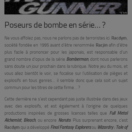
Poseurs de bombe en série… ?
Ne vous affolez pas, nous ne parlons pas de terroristes ici.
Racdym
,
société fondée en 1995 avant d’être renommée
Racjin
afin d’être
plus facile à prononcer pour les japonais, est responsable d’un
grand nombre d’opus de la série
Bomberman
, dont nous parlerons
sans doute un jour prochain dans la rubrique. Notre jeu du mois, et
vous allez bientôt le voir, se focalise sur l’utilisation de pièges et
explosifs en tous genres… il semble donc que cela soit un sujet
commun pour les titres de cette firme… ?
Cette dernière ne s’est cependant pas juste illustrée dans des jeux
avec des explosifs, et est également à l’origine de quelques
productions inspirées de grosses licences telles que
Full Metal
Alchemist
,
Bleach
, ou encore
Naruto
. Plus surprenant encore, c’est
Racdym
qui a développé
Final Fantasy Explorers
ou
Wizardry : Tale of