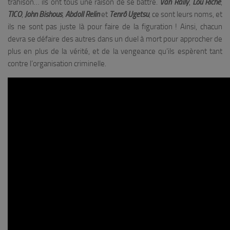
trahison… ils ont tous une raison de se battre.
Van Raily
,
Lou Riche
,
TICO
,
John Bishous
,
Abdoll Relin
et
Tenrô Ugetsu
, ce sont leurs noms, et
ils ne sont pas juste là pour faire de la figuration ! Ainsi, chacun
devra se défaire des autres dans un duel à mort pour approcher de
plus en plus de la vérité, et de la vengeance qu’ils espèrent tant
contre l’organisation criminelle.