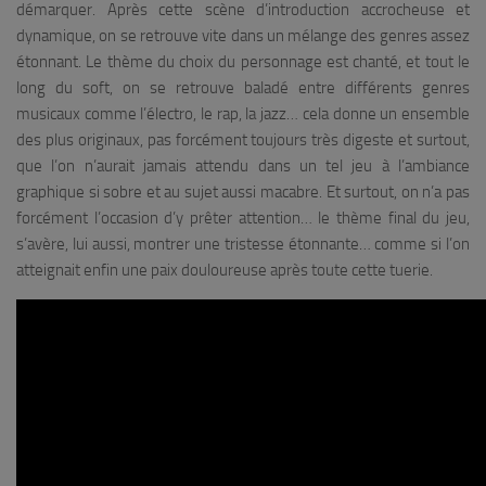
démarquer. Après cette scène d’introduction accrocheuse et
dynamique, on se retrouve vite dans un mélange des genres assez
étonnant. Le thème du choix du personnage est chanté, et tout le
long du soft, on se retrouve baladé entre différents genres
musicaux comme l’électro, le rap, la jazz… cela donne un ensemble
des plus originaux, pas forcément toujours très digeste et surtout,
que l’on n’aurait jamais attendu dans un tel jeu à l’ambiance
graphique si sobre et au sujet aussi macabre. Et surtout, on n’a pas
forcément l’occasion d’y prêter attention… le thème final du jeu,
s’avère, lui aussi, montrer une tristesse étonnante… comme si l’on
atteignait enfin une paix douloureuse après toute cette tuerie.