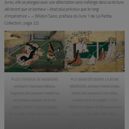
livres, elle se plongea avec une délectation sans mélange dans sa lecture,
déclarant que ce bonheur « était plus précieux que le rang
d’impératrice ». »
. (Midori Sano, préface du livre 1 de La Petite
Collection, page 22)
© LES CHEVEUX DE MURASAKI,
© LE GENJI DÉCOUVRE LA JEUNE
attribué à Tawaraya Sôtatsu.
MURASAKI, attribué à Kanô Eitoku.
Fragment d’un paravent monté sur
Détail d’un paravent à six volets,
un panneau, couleurs et or sur
couleurs et or sur papier, 173 X
papier, 29,5 X 41,5 cm, époque
360,8 cm, époque de Momoyama ou
d’Edo, XVIIe siècle. Musée Idemitsu,
époque d’Edo, XVIe-XVIIe siècle.
Tôkyô.
Musée des Collections impériales,
Sannomaru Shôzôkan, Tôkyô.