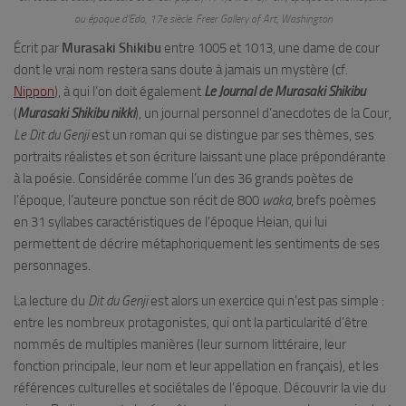
ou époque d’Edo, 17e siècle. Freer Gallery of Art, Washington
Écrit par
Murasaki Shikibu
entre 1005 et 1013, une dame de cour
dont le vrai nom restera sans doute à jamais un mystère (cf.
Nippon
), à qui l’on doit également
Le Journal de Murasaki Shikibu
(
Murasaki Shikibu nikki
), un journal personnel d’anecdotes de la Cour,
Le Dit du Genji
est un roman qui se distingue par ses thèmes, ses
portraits réalistes et son écriture laissant une place prépondérante
à la poésie. Considérée comme l’un des 36 grands poètes de
l’époque, l’auteure ponctue son récit de 800
waka
, brefs poèmes
en 31 syllabes caractéristiques de l’époque Heian, qui lui
permettent de décrire métaphoriquement les sentiments de ses
personnages.
La lecture du
Dit du Genji
est alors un exercice qui n’est pas simple :
entre les nombreux protagonistes, qui ont la particularité d’être
nommés de multiples manières (leur surnom littéraire, leur
fonction principale, leur nom et leur appellation en français), et les
références culturelles et sociétales de l’époque. Découvrir la vie du