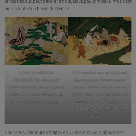
prince Radieux peut s’avérer être quelque peu complexe, mais c’est
bien là toute la richesse de l’œuvre.
© CHEZ LA PRINCESSE
© LA BARRIÈRE DES RENCONTRES,
RELIGIEUSE, Tosa Mitsuyoshi.
Tosa Mitsuyoshi. Paravent à quatre
Feuille d’un album, couleurs et or sur
volets et détails, couleurs et or sur
papier, 19,6 x 26 cm, époque d’Edo,
papier, 166,4 x 355,6 cm, époque de
1611-1612. Musée Kuboso, Izumi
Momoyama, fin du 16e début du
17e siècle. Metropolitan Museum of
Art, New York
Née en 973, l’auteure est âgée de 32 ans lorsqu’elle débute son