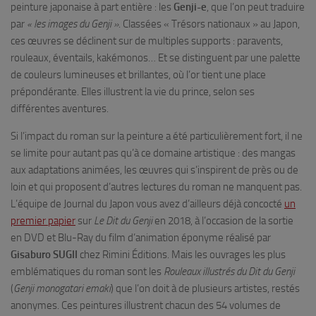
peinture japonaise à part entière : les
Genji-e
, que l’on peut traduire
par
« les images du Genji »
. Classées « Trésors nationaux » au Japon,
ces œuvres se déclinent sur de multiples supports : paravents,
rouleaux, éventails, kakémonos… Et se distinguent par une palette
de couleurs lumineuses et brillantes, où l’or tient une place
prépondérante. Elles illustrent la vie du prince, selon ses
différentes aventures.
Si l’impact du roman sur la peinture a été particulièrement fort, il ne
se limite pour autant pas qu’à ce domaine artistique : des mangas
aux adaptations animées, les œuvres qui s’inspirent de près ou de
loin et qui proposent d’autres lectures du roman ne manquent pas.
L’équipe de Journal du Japon vous avez d’ailleurs déjà concocté
un
premier papier
sur
Le Dit du Genji
en 2018, à l’occasion de la sortie
en DVD et Blu-Ray du film d’animation éponyme réalisé par
Gisaburo SUGII
chez Rimini Éditions. Mais les ouvrages les plus
emblématiques du roman sont les
Rouleaux illustrés du Dit du Genji
(
Genji monogatari emaki
) que l’on doit à de plusieurs artistes, restés
anonymes. Ces peintures illustrent chacun des 54 volumes de