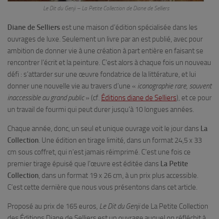
Le Dit du Genji – La Petite Collection de Diane de Selliers
Diane de Selliers
est une maison d’édition spécialisée dans les
ouvrages de luxe. Seulement un livre par an est publié, avec pour
ambition de donner vie à une création à part entière en faisant se
rencontrer l’écrit et la peinture. C’est alors à chaque fois un nouveau
défi : s’attarder sur une œuvre fondatrice de la littérature, et lui
donner une nouvelle vie au travers d’une «
iconographie rare, souvent
inaccessible au grand public
» (cf.
Éditions diane de Selliers
), et ce pour
un travail de fourmi qui peut durer jusqu’à 10 longues années.
Chaque année, donc, un seul et unique ouvrage voit le jour dans
La
Collection
. Une édition en tirage limité, dans un format 24,5 x 33
cm sous coffret, qui n’est jamais réimprimé. C’est une fois ce
premier tirage épuisé que l’œuvre est éditée dans
La Petite
Collection
, dans un format 19 x 26 cm, à un prix plus accessible.
C’est cette dernière que nous vous présentons dans cet article.
Proposé au prix de 165 euros,
Le Dit du Genji
de La Petite Collection
des Éditions Diane de Selliers est un ouvrage auquel on réfléchit à