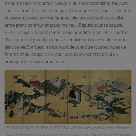
amours et ses conquêtes, puis celle de ses descendants, toujours
sur ce même thème de fond qu’est l’amour. Entre jalousie, adultère
et passion, la vie du prince Genji est pleine de péripéties, oscillant
entre grand bonheur et grand malheur. Réputé pour sa beauté,
Hikaru Genji ne laisse la gente féminine indifférente, et lui souffre
d’un cœur trop grand pour ne laisser place qu’à une seule femme
dans sa vie. Son besoin débordant de connaître tous les types de
femme et de les apprécier pour ce qu’elles sont fait de lui un
protagoniste à la vie tumultueuse.
LES COMPAGNONS DU GENJI CUVENT LEUR VIN, Tosa Mitsuyoshi ou atelier. Paravent à
six volets et détail, couleurs et or sur papier, 171,6 x 376,7 cm, époque de Momoyama