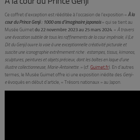
À la cour du Prince Genji
Ce coffret d’exception est rééditée à l’occasion de l’exposition «
À la
cour du Prince Genji : 1000 ans d’imaginaire japonais
» qui se tient au
Musée Guimet
du 22 novembre 2023 au 25 mars 2024
. «
À travers
une évocation subtile de tous les raffinements de la cour impériale, il (Le
Dit du Genji) ouvre la voie à une exceptionnelle créativité picturale et
suscite une iconographie extrêmement riche : estampes, tissus, kimonos,
sculptures, peintures et objets précieux, dont les boîtes en laque d’une
illustre collectionneuse, Marie-Antoinette.
» (cf.
Guimet.fr
). En d’autres
termes, le Musée Guimet offre ici une exposition inédite des
Genji-
e
évoqués en début d’article, « Trésors nationaux » au Japon.