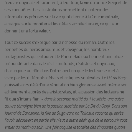
l’œuvre originale et racontent, à leur tour, la vie du prince Genji et de
ses conquêtes. Ces illustrations permettent d’obtenir des
informations précises sur la vie quotidienne à la Cour impériale,
ainsi que sur le mobilier et les détails architecturaux, ce qui leur
donnent une forte valeur.
Tout ce succès s’explique par la richesse du roman. Outre les
péripéties du héros amoureux et voyageur, les nombreux
protagonistes qui entourent le Prince Radieux tiennent une place
prépondérante dans le récit : profonds, réalistes et originaux,
chacun joue un rôle dans l’introspection que le lecteur se met à
vivre par les différents débats et critiques soulevées.
Le Dit du Genji
jouissait alors déjà d’une réputation bien glorieuse avant même son
achèvement auprès des aristocrates, et la passion des lecteurs ne
fit que s’intensifier :
« dans la seconde moitié du 11e siècle, une autre
œuvre témoigne bien de la passion suscitée par Le Dit du Genji. Dans son
Journal de Sarashina, la fille de Sugawara no Takasue raconte qu’après
l’avoir découvert en partie elle n’eut d’autre désir que de le parcourir tout
entier du matin au soir ; une fois acquise la totalité des cinquante quatre