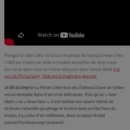
Plongez en plein cœur de la cour impériale de l’époque Heian (794-
1185) aux travers de cette incroyable exposition de
Genji-e
que
Journal du Japon vous emmène découvrir dans l’article dédié
À la
cour du Prince Genji, 1000 ans d’imaginaire japonais
.
Le Dit du Genji
de La Petite Collection des Éditions Diane de Sellier
est un véritable bijou d’art et de littérature. Plus qu’un « livre
objet » ou « beau livre », il est surtout une source infinie de
richesse culturelle qui plonge le lecteur dans un état hors du
temps, il y a plus d’un millénaire, dans un Japon féodal
aujourd’hui beaucoup fantasmé.