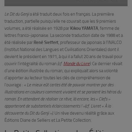
Le Dit du Genji
a été traduit deux fois en français. La première
traduction, partielle puisqu’elle ne couvrait que les 9 premiers
volumes, a été réalisée en 1928 par
Kikou YAMATA
, femme de
lettres franco-japonaise. La seconde traduction date de 1988 et a
été réalisée par
René Sieffert
, professeur de japonais à l’INALCO
(Institut National des Langues et Civilisations Orientales) dont il
devient le président en 1971, à qui il a fallut 20 ans de travail pour
couvrir l’intégralité du roman
(cf.
Monde du Livre
)
. Ce dernier rêvait
d’une édition illustrée du roman, qui expliquait alors sa volonté
d’apporter au lecteur toutes les clés de compréhension de
l’ouvrage :
« Le mieux eût certes été de pouvoir montrer par des
illustrations en couleurs comment vivaient et se paraient les héros du
roman. En attendant de réaliser ce rêve, là encore, les « Clefs »
apporteront de substantiels éclaircissements ! »(cf. Livret « À la
découverte du Dit du Genji »)
. Un rêve devenu réalité grâce aux
Éditions Diane de Selliers et La Petite Collection.