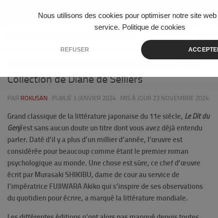
Skip to content
Nous utilisons des cookies pour optimiser notre site web 
service.
Politique de cookies
CRITIQUES ET DÉCOUVERTES LITTÉRATURE
0
REFUSER
ACCEPTE
(Re)découvrir Le Dit du Genji avec La Petite
Collection de Diane de Selliers
PAR
ROKUSAN
· PUBLIÉ
3 JANVIER 2024
· MIS À JOUR
23 NOVEMBRE 2024
Grand classique de la littérature japonaise du 11e siècle,
Le Dit du
Genji
est sans aucun doute un titre dont vous avez déjà entendu
parler. Daté d’il y a plus d’un millier d’année, l’œuvre est
considérée pour beaucoup comme étant le premier roman
psychologique au monde. Une chose est sûre, ce chef d’œuvre
écrit par Murasaki SHIKIBU, dame de cour au service de
l’impératrice FUJIWARA Akiko qui s’inspire de ses observations
du quotidien pour écrire, a marqué la littérature mondiale.
Les différentes éditions n’ont alors pas manqué depuis toutes