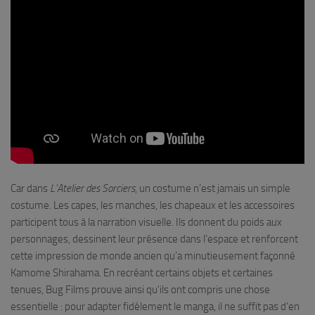
Car dans
L’Atelier des Sorciers
, un costume n’est jamais un simple
costume. Les capes, les manches, les chapeaux et les accessoires
participent tous à la narration visuelle. Ils donnent du poids aux
personnages, dessinent leur présence dans l’espace et renforcent
cette impression de monde ancien qu’a minutieusement façonné
Kamome Shirahama. En recréant certains objets et certaines
tenues, Bug Films prouve ainsi qu’ils ont compris une chose
essentielle : pour adapter fidèlement le manga, il ne suffit pas d’en