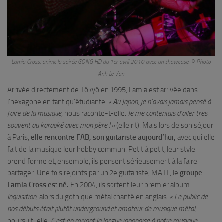
Lamia Cross, anime la soirée GONG HD du 1er avril 2010 avec un showcase. © Photo
Anh Le Van
Arrivée directement de Tôkyô en 1995, Lamia est arrivée dans
l’hexagone en tant qu’étudiante.
« Au Japon, je n’avais jamais pensé à
faire de la musique
, nous raconte-t-elle.
Je me contentais d’aller très
souvent au karaoké avec mon père ! »
(elle rit). Mais lors de son séjour
à Paris,
elle rencontre FAB, son guitariste aujourd’hui,
avec qui elle
fait de la musique leur hobby commun. Petit à petit, leur style
prend forme et, ensemble, ils pensent sérieusement à la faire
partager. Une fois rejoints par un 2e guitariste, MATT, le
groupe
Lamia Cross est né.
En 2004, ils sortent leur premier album
Inquisition
, alors du gothique métal chanté en anglais.
« Le public de
nos débuts était plutôt underground et amateur de musique métal
,
poursuit-elle.
C’est en mixant la langue japonaise à notre musique,