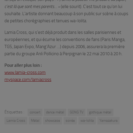
c’est là que sont mes parents… »
(elle sourit). C’est tout ce qu’on lui
souhaite. L’artiste donnant beaucoup à son public sur scène à coups
de petites chorégraphies et tenues wa-lolita.
Lamia Cross, qui s’est déjà produit dans les salles parisiennes et
européennes, et qui écume les conventions de fans (Paris Manga,
TGS, Japan Expo, Mang’Azur …) depuis 2006, assurera la première
partie du groupe Anli Pollicino à Perpignan le 22 mai 2010 à 20 h.
Pour aller plus loin :
www.lamia-cross.com
myspace.com/lamiacross
Étiquettes :
concert
dance métal
GONG TV
gothique métal
Lamia Cross
Métal
showcase
soirée
wa-lolita
Yamazakura