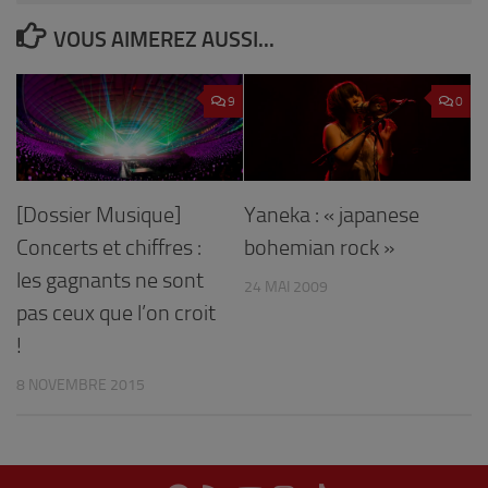
VOUS AIMEREZ AUSSI...
9
0
[Dossier Musique]
Yaneka : « japanese
Concerts et chiffres :
bohemian rock »
les gagnants ne sont
24 MAI 2009
pas ceux que l’on croit
!
8 NOVEMBRE 2015