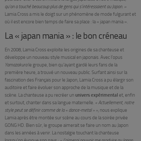
qu’on a touché beaucoup plus de gens qui s’intéressaient au Japon. »
Lamia Cross a mis le doigt sur un phénomène de mode fulgurant et
où il est encore bien temps de faire sa place : la « japan mania ».
La « japan mania » : le bon créneau
En 2008, Lamia Cross exploite les origines de sa chanteuse et
développe un nouveau style musical en japonais. Avec l’opus
Yamazakura
le groupe, bien qu’ayant gardé leurs fans de la
première heure, a trouvé un nouveau public. Surfant ainsi sur la
fascination des Français pour le Japon, Lamia Cross a pu élargir son
auditoire et faire évoluer son approche de la musique et de la
scène. La chanteuse a pu recréer un
univers expérimental
et, enfin
et surtout, chanter dans sa langue maternelle.
« Actuellement, notre
style peut se définir comme de la « dance-metal » »
, nous explique
Lamia après être montée sur scène au cours de la soirée privée
GONG HD. Bien sûr, le groupe aimerait se faire un nom au Japon
dans les années à venir. La nostalgie touchant la chanteuse
lorsqu’on évoque son pays :
« J’aimerai pouvoir me produire au Japon,