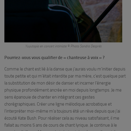
Yuyutopia en concert intimiste © Photo Sandra Després
Pourriez-vous vous qualifier de « chanteuse à voix » ?
Comme le chant est lié à la danse que j’aurais voulu m’initier depuis
toute petite et qui m’était interdite par ma mère, c’est quelque part
la substitution de mon désir de danser et incarner l’énergie
physique profondément ancrée en moi depuis longtemps. Je me
sens épanouie de chanter en intégrant ces gestes
chorégraphiques. Créer une ligne mélodique acrobatique et
l’interpréter moi-même m’a toujours été un rêve depuis que j’ai
écouté Kate Bush. Pour réaliser cela au niveau satisfaisant, il me
fallait au moins 5 ans de cours de chant lyrique. Je continue à le