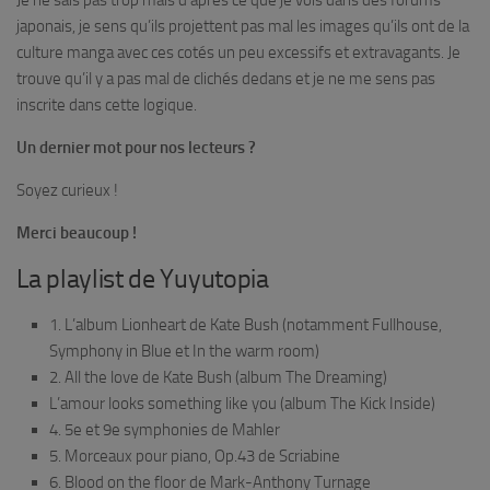
Je ne sais pas trop mais d’après ce que je vois dans des forums
japonais, je sens qu’ils projettent pas mal les images qu’ils ont de la
culture manga avec ces cotés un peu excessifs et extravagants. Je
trouve qu’il y a pas mal de clichés dedans et je ne me sens pas
inscrite dans cette logique.
Un dernier mot pour nos lecteurs ?
Soyez curieux !
Merci beaucoup !
La playlist de Yuyutopia
1. L’album
Lionheart
de Kate Bush (notamment
Fullhouse
,
Symphony in Blue
et
In the warm room
)
2.
All the love
de Kate Bush (album
The Dreaming
)
L’amour looks something like you
(album
The Kick Inside
)
4. 5e et 9e symphonies de Mahler
5. Morceaux pour piano, Op.43 de Scriabine
6.
Blood on the floor
de Mark-Anthony Turnage