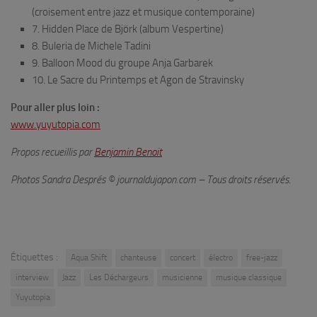
(croisement entre jazz et musique contemporaine)
7.
Hidden Place
de Björk (album
Vespertine
)
8.
Buleria
de Michele Tadini
9.
Balloon Mood
du groupe Anja Garbarek
10.
Le Sacre du Printemps
et
Agon
de Stravinsky
Pour aller plus loin :
www.yuyutopia.com
Propos recueillis par
Benjamin Benoit
Photos Sandra Després © journaldujapon.com – Tous droits réservés.
Étiquettes :
Aqua Shift
chanteuse
concert
électro
free-jazz
interview
Jazz
Les Déchargeurs
musicienne
musique classique
Yuyutopia