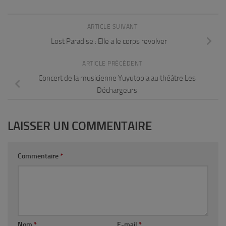
ARTICLE SUIVANT
Lost Paradise : Elle a le corps revolver
ARTICLE PRÉCÉDENT
Concert de la musicienne Yuyutopia au théâtre Les
Déchargeurs
LAISSER UN COMMENTAIRE
Commentaire
*
Nom
*
E-mail
*