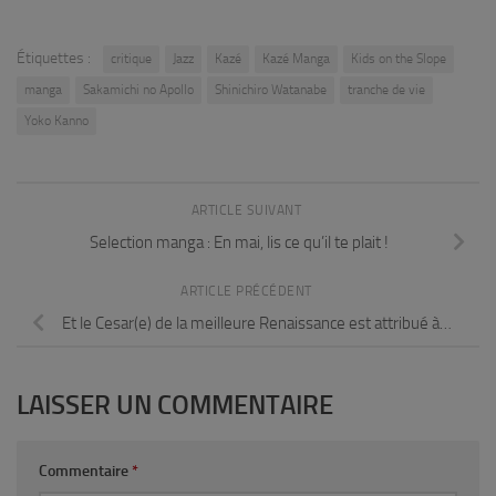
Étiquettes :
critique
Jazz
Kazé
Kazé Manga
Kids on the Slope
manga
Sakamichi no Apollo
Shinichiro Watanabe
tranche de vie
Yoko Kanno
ARTICLE SUIVANT
Selection manga : En mai, lis ce qu’il te plait !
ARTICLE PRÉCÉDENT
Et le Cesar(e) de la meilleure Renaissance est attribué à…
LAISSER UN COMMENTAIRE
Commentaire
*