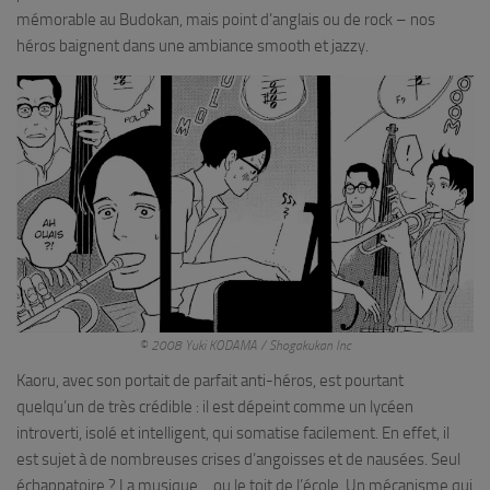
mémorable au Budokan, mais point d’anglais ou de rock – nos
héros baignent dans une ambiance smooth et jazzy.
© 2008 Yuki KODAMA / Shogakukan Inc
Kaoru, avec son portait de parfait anti-héros, est pourtant
quelqu’un de très crédible : il est dépeint comme un lycéen
introverti, isolé et intelligent, qui somatise facilement. En effet, il
est sujet à de nombreuses crises d’angoisses et de nausées. Seul
échappatoire ? La musique… ou le toit de l’école. Un mécanisme qui