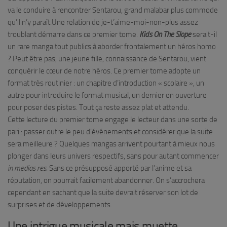
va le conduire à rencontrer Sentarou, grand malabar plus commode
qu’il n’y paraît.Une relation de je-t’aime-moi-non-plus assez
troublant démarre dans ce premier tome.
Kids On The Slope
serait-il
un rare manga tout publics à aborder frontalement un héros homo
? Peut être pas, une jeune fille, connaissance de Sentarou, vient
conquérir le cœur de notre héros. Ce premier tome adopte un
format très routinier : un chapitre d’introduction « scolaire », un
autre pour introduire le format musical, un dernier en ouverture
pour poser des pistes. Tout ça reste assez plat et attendu.
Cette lecture du premier tome engage le lecteur dans une sorte de
pari : passer outre le peu d’événements et considérer que la suite
sera meilleure ? Quelques mangas arrivent pourtant à mieux nous
plonger dans leurs univers respectifs, sans pour autant commencer
in medias res
. Sans ce présupposé apporté par l’anime et sa
réputation, on pourrait facilement abandonner. On s’accrochera
cependant en sachant que la suite devrait réserver son lot de
surprises et de développements.
Une intrigue musicale mais muette