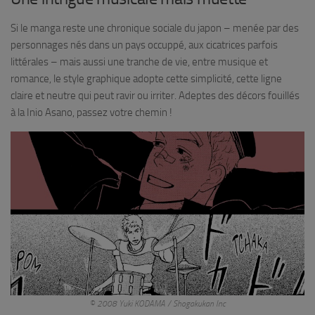
Si le manga reste une chronique sociale du japon – menée par des
personnages nés dans un pays occuppé, aux cicatrices parfois
littérales – mais aussi une tranche de vie, entre musique et
romance, le style graphique adopte cette simplicité, cette ligne
claire et neutre qui peut ravir ou irriter. Adeptes des décors fouillés
à la Inio Asano, passez votre chemin !
© 2008 Yuki KODAMA / Shogakukan Inc