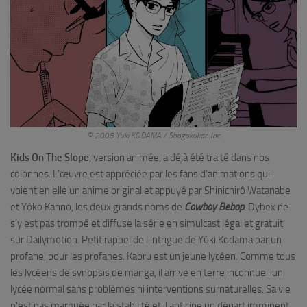
© 2008 Yuki KODAMA / Shogakukan Inc
Kids On The Slope
, version animée, a déjà été traité dans nos
colonnes. L’œuvre est appréciée par les fans d’animations qui
voient en elle un anime original et appuyé par Shinichirô Watanabe
et Yôko Kanno, les deux grands noms de
Cowboy Bebop
. Dybex ne
s’y est pas trompé et diffuse la série en simulcast légal et gratuit
sur Dailymotion. Petit rappel de l’intrigue de Yûki Kodama par un
profane, pour les profanes. Kaoru est un jeune lycéen. Comme tous
les lycéens de synopsis de manga, il arrive en terre inconnue : un
lycée normal sans problèmes ni interventions surnaturelles. Sa vie
n’est pas marquée par la stabilité et il anticipe un départ imminent,