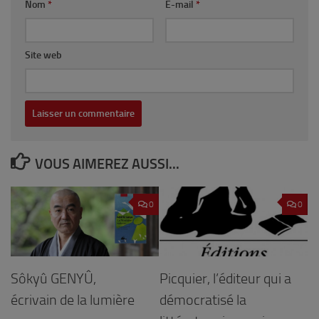
Nom
*
E-mail
*
Site web
VOUS AIMEREZ AUSSI...
0
0
Sôkyû GENYÛ,
Picquier, l’éditeur qui a
écrivain de la lumière
démocratisé la