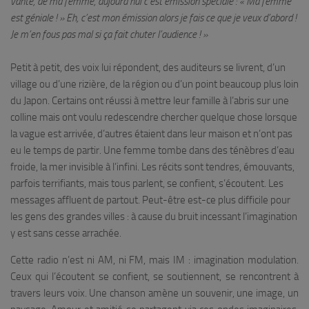
vante, de ma femme, aujourd’hui c’est émission spéciale : « Ma femme
est géniale ! » Eh, c’est mon émission alors je fais ce que je veux d’abord !
Je m’en fous pas mal si ça fait chuter l’audience ! »
Petit à petit, des voix lui répondent, des auditeurs se livrent, d’un
village ou d’une rizière, de la région ou d’un point beaucoup plus loin
du Japon. Certains ont réussi à mettre leur famille à l’abris sur une
colline mais ont voulu redescendre chercher quelque chose lorsque
la vague est arrivée, d’autres étaient dans leur maison et n’ont pas
eu le temps de partir. Une femme tombe dans des ténèbres d’eau
froide, la mer invisible à l’infini. Les récits sont tendres, émouvants,
parfois terrifiants, mais tous parlent, se confient, s’écoutent. Les
messages affluent de partout. Peut-être est-ce plus difficile pour
les gens des grandes villes : à cause du bruit incessant l’imagination
y est sans cesse arrachée.
Cette radio n’est ni AM, ni FM, mais IM : imagination modulation.
Ceux qui l’écoutent se confient, se soutiennent, se rencontrent à
travers leurs voix. Une chanson amène un souvenir, une image, un