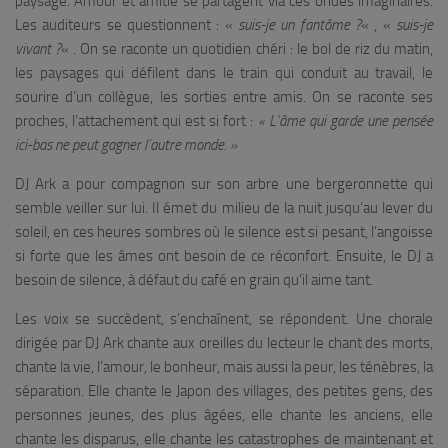
paysage. Amour et amitié se partagent via ces ondes imaginaires.
Les auditeurs se questionnent : «
suis-je un fantôme ?
« , «
suis-je
vivant ?
« . On se raconte un quotidien chéri : le bol de riz du matin,
les paysages qui défilent dans le train qui conduit au travail, le
sourire d’un collègue, les sorties entre amis. On se raconte ses
proches, l’attachement qui est si fort :
« L’âme qui garde une pensée
ici-bas ne peut gagner l’autre monde. »
DJ Ark a pour compagnon sur son arbre une bergeronnette qui
semble veiller sur lui. Il émet du milieu de la nuit jusqu’au lever du
soleil, en ces heures sombres où le silence est si pesant, l’angoisse
si forte que les âmes ont besoin de ce réconfort. Ensuite, le DJ a
besoin de silence, à défaut du café en grain qu’il aime tant.
Les voix se succèdent, s’enchaînent, se répondent. Une chorale
dirigée par DJ Ark chante aux oreilles du lecteur le chant des morts,
chante la vie, l’amour, le bonheur, mais aussi la peur, les ténèbres, la
séparation. Elle chante le Japon des villages, des petites gens, des
personnes jeunes, des plus âgées, elle chante les anciens, elle
chante les disparus, elle chante les catastrophes de maintenant et