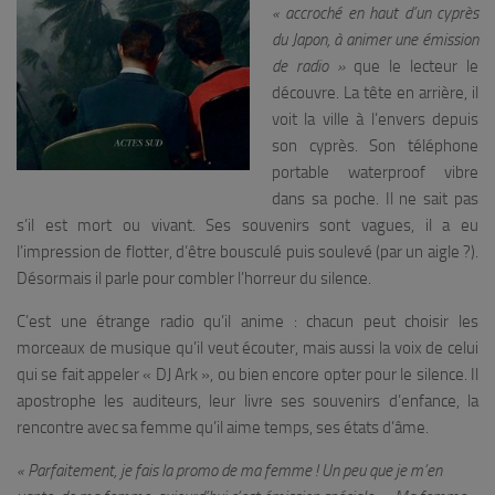
« accroché en haut d’un cyprès
du Japon, à animer une émission
de radio »
que le lecteur le
découvre. La tête en arrière, il
voit la ville à l’envers depuis
son cyprès. Son téléphone
portable waterproof vibre
dans sa poche. Il ne sait pas
s’il est mort ou vivant. Ses souvenirs sont vagues, il a eu
l’impression de flotter, d’être bousculé puis soulevé (par un aigle ?).
Désormais il parle pour combler l’horreur du silence.
C’est une étrange radio qu’il anime : chacun peut choisir les
morceaux de musique qu’il veut écouter, mais aussi la voix de celui
qui se fait appeler « DJ Ark », ou bien encore opter pour le silence. Il
apostrophe les auditeurs, leur livre ses souvenirs d’enfance, la
rencontre avec sa femme qu’il aime temps, ses états d’âme.
« Parfaitement, je fais la promo de ma femme ! Un peu que je m’en