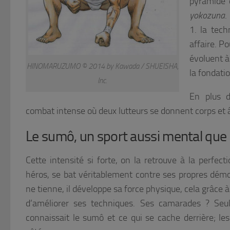
pyramide
yokozuna
.
1. la tech
affaire. Po
évoluent à
HINOMARUZUMO © 2014 by Kawada / SHUEISHA,
la fondati
Inc.
En plus d
combat intense où deux lutteurs se donnent corps et
Le sumô, un sport aussi mental que
Cette intensité si forte, on la retrouve à la perfec
héros, se bat véritablement contre ses propres démon
ne tienne, il développe sa force physique, cela grâce 
d’améliorer ses techniques. Ses camarades ? Seul
connaissait le sumô et ce qui se cache derrière; l