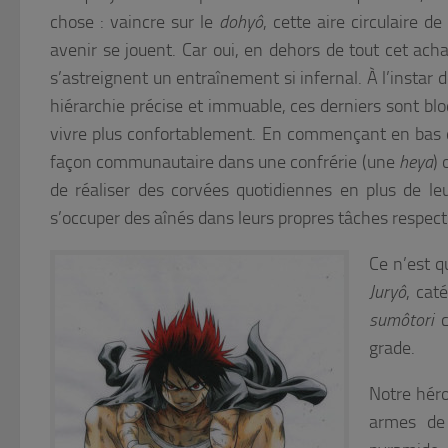
chose : vaincre sur le
dohyô
, cette aire circulaire 
avenir se jouent. Car oui, en dehors de tout cet ach
s’astreignent un entraînement si infernal. À l’instar d
hiérarchie précise et immuable, ces derniers sont bl
vivre plus confortablement. En commençant en bas d
façon communautaire dans une confrérie (une
heya
) 
de réaliser des corvées quotidiennes en plus de le
s’occuper des aînés dans leurs propres tâches respecti
Ce n’est 
Juryô
, cat
sumôtori
c
grade.
Notre héro
armes d