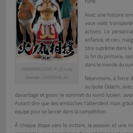
forte.
Avec une histoire sim
vous voilà transporté
actions. Le personna
enfance, et ceci, malg
titre suprême dans l
la fin du primaire, ses
dans le monde du sumô
HINOMARUZUMO © 2014 by
Kawada / SHUEISHA, Inc.
Néanmoins, à force d
au lycée Odachi, avec 
davantage et gravir le sommet du sumô lycéen, avant
Autant dire que des embûches l’attendent mais grâce 
équipe pour se lancer dans la compétition.
À chaque étape vers la victoire, la passion et une mo