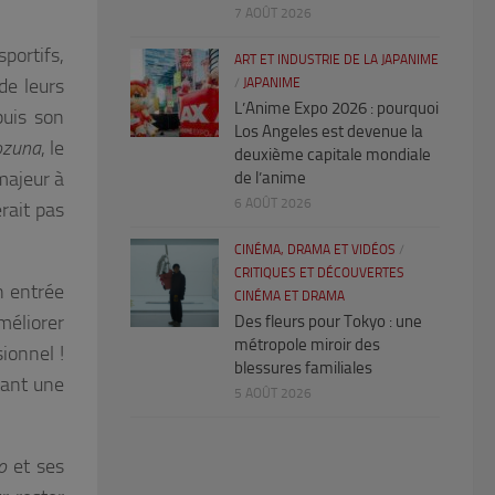
7 AOÛT 2026
portifs,
ART ET INDUSTRIE DE LA JAPANIME
de leurs
/
JAPANIME
L’Anime Expo 2026 : pourquoi
uis son
Los Angeles est devenue la
ozuna
, le
deuxième capitale mondiale
majeur à
de l’anime
6 AOÛT 2026
erait pas
CINÉMA, DRAMA ET VIDÉOS
/
CRITIQUES ET DÉCOUVERTES
n entrée
CINÉMA ET DRAMA
méliorer
Des fleurs pour Tokyo : une
métropole miroir des
ionnel !
blessures familiales
tant une
5 AOÛT 2026
o
et ses