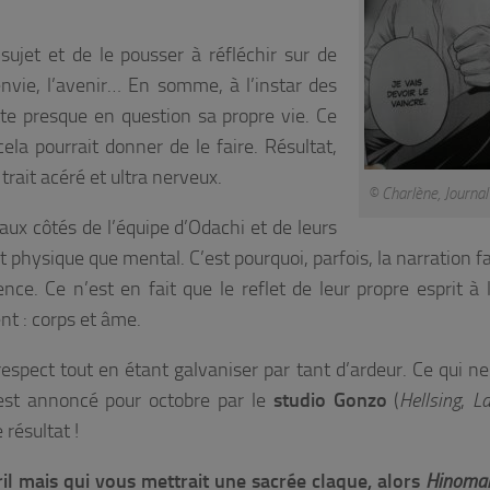
sujet et de le pousser à réfléchir sur de
envie, l’avenir… En somme, à l’instar des
ette presque en question sa propre vie. Ce
a pourrait donner de le faire. Résultat,
trait acéré et ultra nerveux.
© Charlène, Journal
ux côtés de l’équipe d’Odachi et de leurs
physique que mental. C’est pourquoi, parfois, la narration fa
nce. Ce n’est en fait que le reflet de leur propre esprit à l
ent : corps et âme.
 respect tout en étant galvaniser par tant d’ardeur. Ce qui n
est annoncé pour octobre par le
studio Gonzo
(
Hellsing
,
La
 résultat !
ril mais qui vous mettrait une sacrée claque, alors
Hinoma