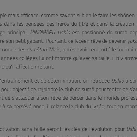
ple mais efficace, comme savent si bien le faire les shônen s
s dans les pensées des héros du titre et dans la création 
ge principal,
HINOMARU Ushio
est passionné de sumô dep
ré son petit gabarit. Pourtant, ce lycéen rêve de devenir
yok
e monde des
sumôtori
. Mais, après avoir remporté le tournoi 
 années collèges lui ont montré qu’avec sa taille, il n’y arriv
 qu’il affectionne tant.
’entraînement et de détermination, on retrouve
Ushio
à so
pour objectif de rejoindre le club de sumô pour tenter de s’a
 de s’attaquer à son rêve de percer dans le monde profess
à sa persévérance, il relance le club du lycée, tout en mon
tivation sans faille seront les clés de l’évolution pour
Ushi