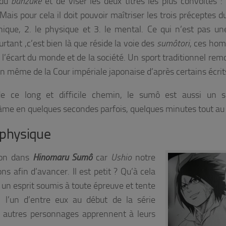
 du
banzuke
et de viser les deux titres les plus convoités :
 Mais pour cela il doit pouvoir maîtriser les trois préceptes 
nique, 2. le physique et 3. le mental. Ce qui n’est pas u
urtant ,c’est bien là que réside la voie des
sumôtori
, ces ho
 l’écart du monde et de la société. Un sport traditionnel rem
on même de la Cour impériale japonaise d’après certains écrit
e ce long et difficile chemin, le sumô est aussi un s
 âme en quelques secondes parfois, quelques minutes tout au
 physique
tion dans
Hinomaru Sumô
car
Ushio
notre
s afin d’avancer. Il est petit ? Qu’à cela
à un esprit soumis à toute épreuve et tente
 l’un d’entre eux au début de la série
es autres personnages apprennent à leurs