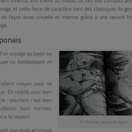
ent infernal afin d’être au niveau ou lors des combats pou
ourage et cette force de caractère sont des classiques du ge
de façon aussi visuelle et intense grâce à une oeuvre fic
nga.
aponais
d’un voyage au Japon ou
quipe ou Kombatsport en
ellent moyen pour se
n. En réalité, pour bien
le : pourtant c’est bien
lutteurs hors normes,
rce le respect.
© Charlène, Journal du Japon
ant une seule et unique