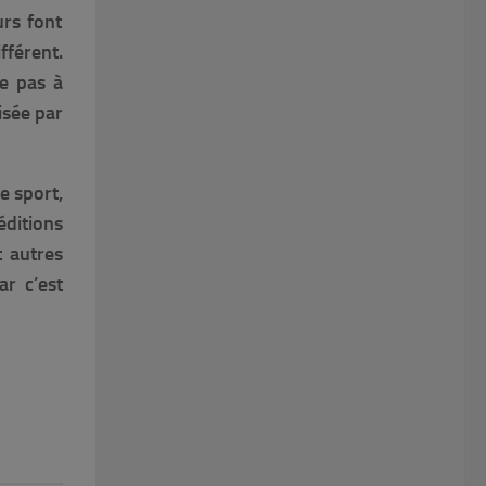
urs font
férent.
re pas à
isée par
e sport,
éditions
t autres
r c’est