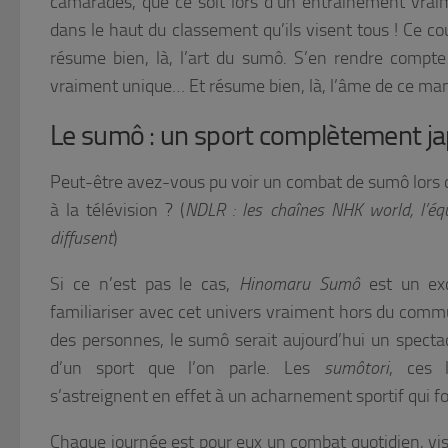
camarades, que ce soit lors d’un entraînement vraim
dans le haut du classement qu’ils visent tous ! Ce c
résume bien, là, l’art du sumô. S’en rendre compte 
vraiment unique… Et résume bien, là, l’âme de ce ma
Le sumô : un sport complètement j
Peut-être avez-vous pu voir un combat de sumô lors 
à la télévision ? (
NDLR : les chaînes NHK world, l’é
diffusent
)
Si ce n’est pas le cas,
Hinomaru Sumô
est un exc
familiariser avec cet univers vraiment hors du commu
des personnes, le sumô serait aujourd’hui un spectac
d’un sport que l’on parle. Les
sumôtori
, ces 
s’astreignent en effet à un acharnement sportif qui fo
Chaque journée est pour eux un combat quotidien, vis