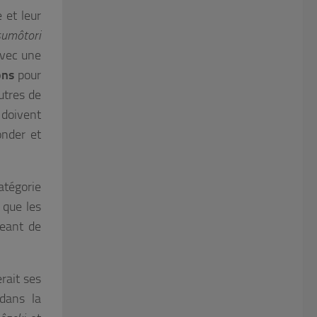
 et leur
sumôtori
 avec une
ons
pour
utres de
e doivent
onder et
catégorie
 que les
geant de
erait ses
dans la