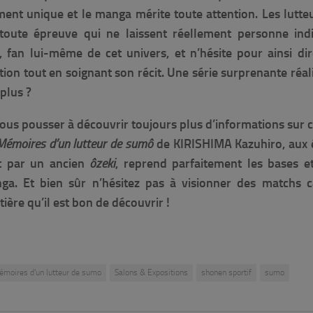
ement unique et le manga mérite toute attention. Les lutte
ute épreuve qui ne laissent réellement personne indif
 fan lui-même de cet univers, et n’hésite pour ainsi di
ion tout en soignant son récit. Une série surprenante réal
plus ?
 vous pousser à découvrir toujours plus d’informations sur c
Mémoires d’un lutteur de sumô
de KIRISHIMA Kazuhiro, aux 
rit par un ancien
ôzeki
, reprend parfaitement les bases e
a. Et bien sûr n’hésitez pas à visionner des matchs ca
ière qu’il est bon de découvrir !
moires d'un lutteur de sumo
Salons & Expositions
shonen sportif
sumo