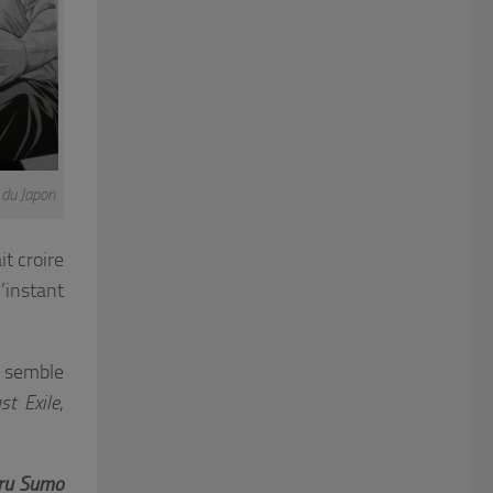
 du Japon
it croire
’instant
e semble
st Exile
,
ru Sumo