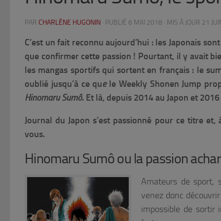
PAR
CHARLÈNE HUGONIN
· PUBLIÉ
6 MAI 2018
· MIS À JOUR
21 JU
C’est un fait reconnu aujourd’hui : les Japonais sont
que confirmer cette passion ! Pourtant, il y avait 
les mangas sportifs qui sortent en français : le sum
oublié jusqu’à ce qu
e
le Weekly Shonen Jump propo
Hinomaru Sumô
. Et là, depuis 2014 au Japon et 2016 
Journal du Japon s’est passionné pour ce titre et,
vous.
Hinomaru Sumô ou la passion achar
Amateurs de sport, s
venez donc découvrir 
impossible de sortir 