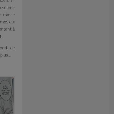
ôzeki
et
du sumô :
ne mince
mmes qui
ontant à
s.
port de
 plus…