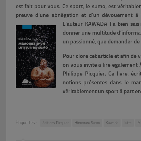
est fait pour vous. Ce sport, le sumo, est véritabl
preuve d’une abnégation et d’un dévouement à to
L’auteur KAWADA l’a bien saisi,
donner une multitude d’informat
un passionné, que demander de 
Pour clore cet article et afin de
on vous invite à lire également
Philippe Picquier. Ce livre, éc
notions présentes dans le mang
véritablement un sport à part ent
Étiquettes :
éditions Picquier
Hinomaru Sumo
Kawada
lutte
Mé