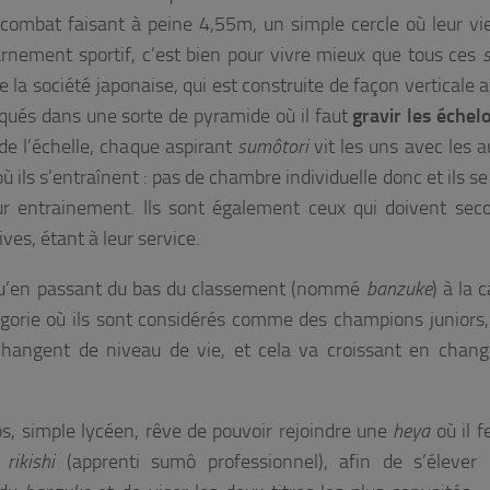
de combat faisant à peine 4,55m, un simple cercle où leur vie
arnement sportif, c’est bien pour vivre mieux que tous ces
e la société japonaise, qui est construite de façon verticale
oqués dans une sorte de pyramide où il faut
gravir les échel
e l’échelle, chaque aspirant
sumôtori
vit les uns avec les a
où ils s’entraînent : pas de chambre individuelle donc et ils s
ur entrainement. Ils sont également ceux qui doivent sec
ves, étant à leur service.
qu’en passant du bas du classement (nommé
banzuke
) à la 
égorie où ils sont considérés comme des champions juniors,
hangent de niveau de vie, et cela va croissant en chan
s, simple lycéen, rêve de pouvoir rejoindre une
heya
où il f
e
rikishi
(apprenti sumô professionnel), afin de s’élever 