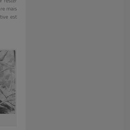
r rester
nre mais
tive est