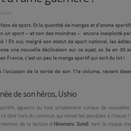
IN 2024
 fans de sport. Et la quantité de mangas et d’anime sportifs
bien un sport – et non des moindres – encore inexploité pa
ô ! Eh oui, malgré son statut de sport national, les éditeu
se une nouvelle déclinaison sur ce sujet, sa 3e en 30 a
en France, c’est un peu le manga sportif qui sort du lot !
 à l’occasion de la sortie de son 11e volume, revient des
née de son héros, Ushio
portifs aguerris ou tout simplement curieux de nouvelles
ce titre hors du commun qui remet les pendules à l’heure ! C
indemne de la lecture d’
Hinomaru Sumô
, tant la claque mo