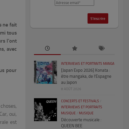
 ne fait
rmi tous
rs l’ont
ns, avec
INTERVIEWS ET PORTRAITS MANGA
sus pour
[Japan Expo 2026] Konata :
être mangaka, de l’Espagne
au Japon
8 AOÛT 2026
CONCERTS ET FESTIVALS
/
 choses,
INTERVIEWS ET PORTRAITS
ar, oui,
MUSIQUE
/
MUSIQUE
Découverte musicale :
rale est
QUEEN BEE