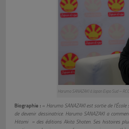
Harumo SANAZAKI à Japan Expo Sud – RCG 
Biographie :
«
Harumo SANAZAKI est sortie de l’École 
de devenir dessinatrice
. Harumo SANAZAKI a commencé
Hitomi » des éditions Akita Shoten. Ses histoires plure