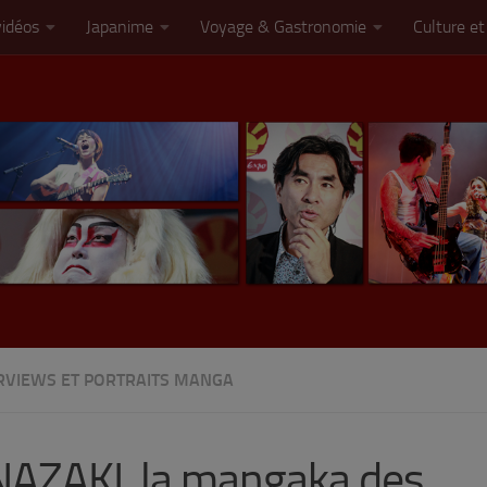
vidéos
Japanime
Voyage & Gastronomie
Culture et
RVIEWS ET PORTRAITS MANGA
NAZAKI, la mangaka des