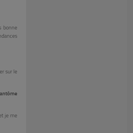
s bonne
endances
er sur le
 fantôme
t je me