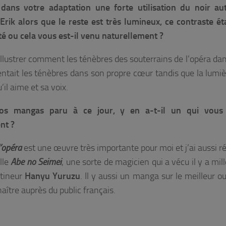
dans votre adaptation une forte utilisation du noir au
rik alors que le reste est très lumineux, ce contraste éta
é ou cela vous est-il venu naturellement ?
 illustrer comment les ténèbres des souterrains de l’opéra dan
sentait les ténèbres dans son propre cœur tandis que la lumiè
il aime et sa voix.
os mangas paru à ce jour, y en a-t-il un qui vous
nt ?
’opéra
est une œuvre très importante pour moi et j’ai aussi ré
lle
Abe no Seimei
, une sorte de magicien qui a vécu il y a mil
atineur
Hanyu Yuruzu
. Il y aussi un manga sur le meilleur o
naître auprès du public français.