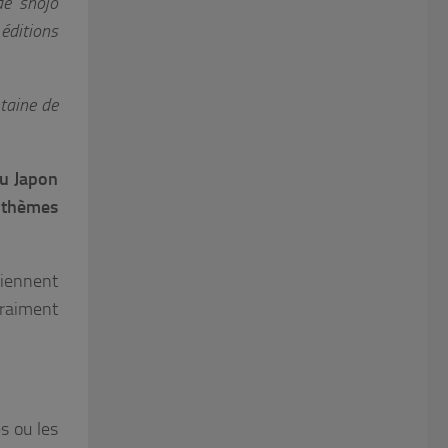
de shôjo
éditions
taine de
du Japon
s thèmes
viennent
vraiment
s ou les