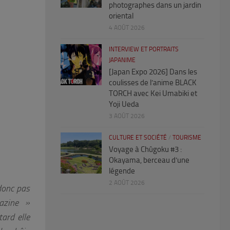
photographes dans un jardin
oriental
4 AOÛT 2026
INTERVIEW ET PORTRAITS
JAPANIME
[Japan Expo 2026] Dans les
coulisses de l’anime BLACK
TORCH avec Kei Umabiki et
Yoji Ueda
3 AOÛT 2026
CULTURE ET SOCIÉTÉ
/
TOURISME
Voyage à Chûgoku #3 :
Okayama, berceau d’une
légende
2 AOÛT 2026
donc pas
gazine »
tard elle