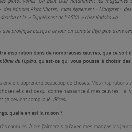
es plutôt variés. On peut citer notamment les magazines 
 des éditions Akita Shoten, m
ais également « Margaret » des 
odensha et le » Supplément de l’ ASKA » chez Kadokawa.
ue prolifique puisqu’à ce jour on compte déjà plus d’une cen
tre inspiration dans de nombreuses œuvres, que ce soit 
ntôme de l’opéra
, qu’est-ce qui vous pousse à choisir de
jours envie d’apprendre beaucoup de choses. Mes inspirations 
s choses et c’est ce qui donne naissance à mes œuvres. J’ai 
et ça devient compliqué.
(Rires)
, quelle en est la raison ?
très connues. Alors j’aimerais qu’avec mes mangas les jeune