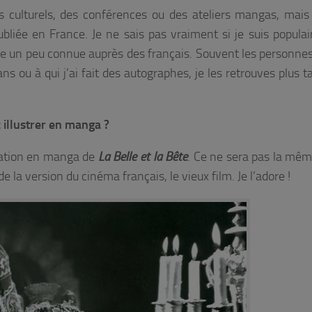
 culturels, des conférences ou des ateliers mangas, mais 
bliée en France. Je ne sais pas vraiment si je suis populai
re un peu connue auprès des français. Souvent les personnes
ans ou à qui j’ai fait des autographes, je les retrouves plus t
 illustrer en manga ?
tation en manga de
La Belle et la Bête
. Ce ne sera pas la mê
de la version du cinéma français, le vieux film. Je l’adore !