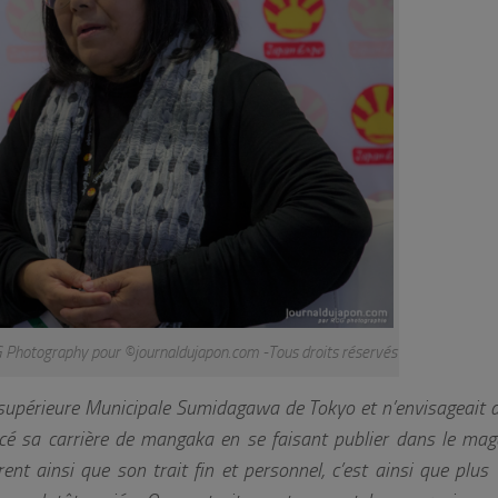
Photography pour ©journaldujapon.com -Tous droits réservés
supérieure Municipale Sumidagawa de Tokyo et n’envisageait 
 sa carrière de mangaka en se faisant publier dans le ma
nt ainsi que son trait fin et personnel, c’est ainsi que plus 