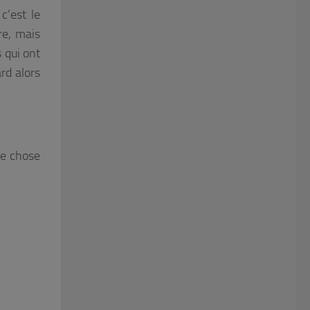
c’est le
re, mais
 qui ont
ard alors
me chose