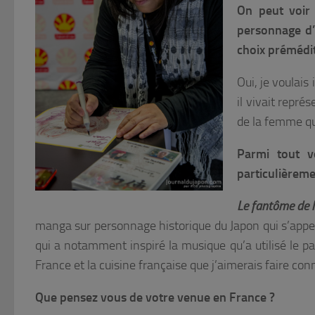
On peut voir 
personnage d’E
choix prémédit
Oui, je voulais
il vivait repré
de la femme qu’
Parmi tout v
particulièreme
Le fantôme de l
manga sur personnage historique du Japon qui s’appe
qui a notamment inspiré la musique qu’a utilisé le p
France et la cuisine française que j’aimerais faire con
Que pensez vous de votre venue en France ?