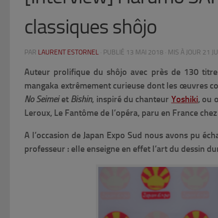
classiques shôjo
PAR
LAURENT ESTORNEL
· PUBLIÉ
13 MAI 2018
· MIS À JOUR
21 J
Auteur prolifique du shôjo avec près de 130 tit
mangaka extrêmement curieuse dont les œuvres cou
No Seimei
et
Bishin
, inspiré du chanteur
Yoshiki
, ou
Leroux,
Le Fantôme de l’opéra,
paru en France chez
A l’occasion de Japan Expo Sud nous avons pu écha
professeur : elle enseigne en effet l’art du dessin d