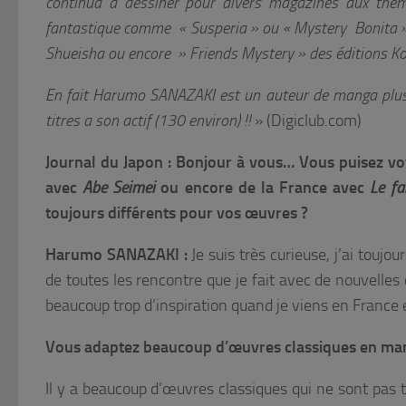
continua a dessiner pour divers magazines aux thèm
fantastique comme « Susperia » ou « Mystery Bonita »
Shueisha ou encore » Friends Mystery » des éditions K
En fait Harumo SANAZAKI est un auteur de manga plus q
titres a son actif (130 environ) !!
» (Digiclub.com)
Journal du Japon : Bonjour à vous… Vous puisez vo
avec
Abe Seimei
ou encore de la France avec
Le fa
toujours différents pour vos œuvres ?
Harumo SANAZAKI :
Je suis très curieuse, j’ai tou
de toutes les rencontre que je fait avec de nouvelle
beaucoup trop d’inspiration quand je viens en France 
Vous adaptez beaucoup d’œuvres classiques en manga
Il y a beaucoup d’œuvres classiques qui ne sont pas 