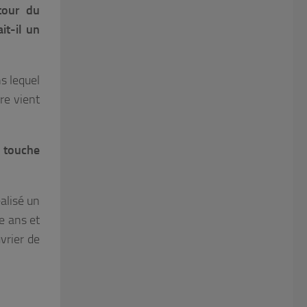
tour du
it-il un
s lequel
re vient
 touche
alisé un
le ans et
uvrier de