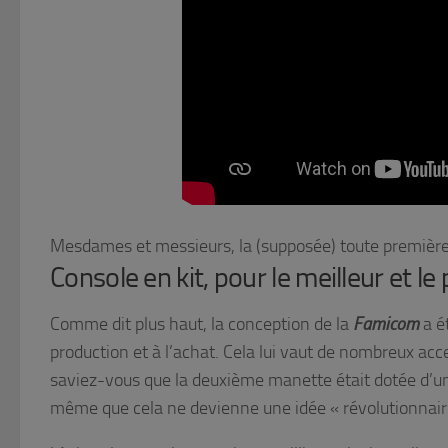
Mesdames et messieurs, la (supposée) toute première 
Console en kit, pour le meilleur et le p
Comme dit plus haut, la conception de la
Famicom
a ét
production et à l’achat. Cela lui vaut de nombreux acc
saviez-vous que la deuxième manette était dotée d’un
même que cela ne devienne une idée « révolutionnair