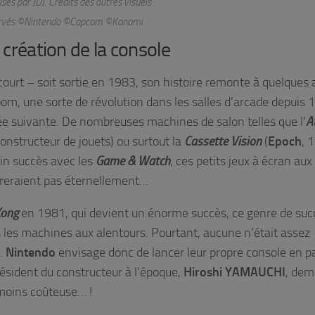
ses par JDJ. Crédits des autres visuels :
servés ©Nintendo ©Capcom ©Konami
 création de la console
court – soit sortie en 1983, son histoire remonte à quelques
boom, une sorte de révolution dans les salles d’arcade depuis
née suivante. De nombreuses machines de salon telles que l’
A
constructeur de jouets) ou surtout la
Cassette
Vision
(
Epoch
, 
ain succès avec les
Game & Watch
, ces petits jeux à écran aux
dureraient pas éternellement…
Kong
en 1981, qui devient un énorme succès, ce genre de suc
s les machines aux alentours. Pourtant, aucune n’était assez
é.
Nintendo
envisage donc de lancer leur propre console en p
résident du constructeur à l’époque,
Hiroshi YAMAUCHI
, dem
 moins coûteuse… !