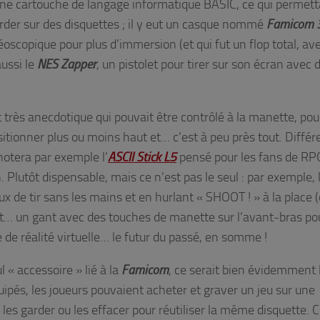
re une cartouche de langage informatique BASIC, ce qui permett
rder sur des disquettes ; il y eut un casque nommé
Famicom 
oscopique pour plus d’immersion (et qui fut un flop total, av
aussi le
NES Zapper
, un pistolet pour tirer sur son écran avec 
t très anecdotique qui pouvait être contrôlé à la manette, pou
sitionner plus ou moins haut et… c’est à peu près tout. Différ
 notera par exemple l’
ASCII Stick L5
pensé pour les fans de RP
 Plutôt dispensable, mais ce n’est pas le seul : par exemple, 
x de tir sans les mains et en hurlant « SHOOT ! » à la place (
it… un gant avec des touches de manette sur l’avant-bras po
 de réalité virtuelle… le futur du passé, en somme !
l « accessoire » lié à la
Famicom
, ce serait bien évidemment 
uipés, les joueurs pouvaient acheter et graver un jeu sur une
e les garder ou les effacer pour réutiliser la même disquette. 