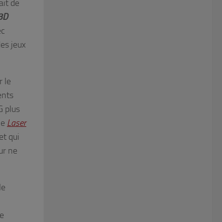
ait de
3D
ec
des jeux
r le
ents
G plus
le
Laser
et qui
ur ne
le
Ce