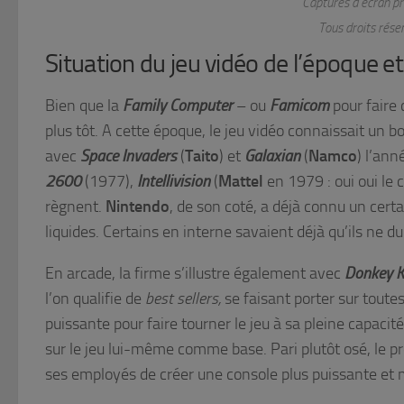
Captures d’écran pri
Tous droits ré
Situation du jeu vidéo de l’époque et
Bien que la
Family Computer
– ou
Famicom
pour faire 
plus tôt. A cette époque, le jeu vidéo connaissait un 
avec
Space
Invaders
(
Taito
) et
Galaxian
(
Namco
) l’an
2600
(1977),
Intellivision
(
Mattel
en 1979 : oui oui le 
règnent.
Nintendo
, de son coté, a déjà connu un cert
liquides. Certains en interne savaient déjà qu’ils ne 
En arcade, la firme s’illustre également avec
Donkey 
l’on qualifie de
best sellers,
se faisant porter sur toute
puissante pour faire tourner le jeu à sa pleine capacit
sur le jeu lui-même comme base. Pari plutôt osé, le p
ses employés de créer une console plus puissante et