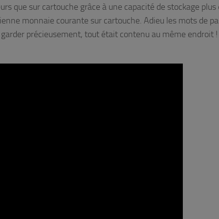
rs que sur cartouche grâce à une capacité de stockage plus 
ienne monnaie courante sur cartouche. Adieu les mots de p
t à garder précieusement, tout était contenu au même endroit !