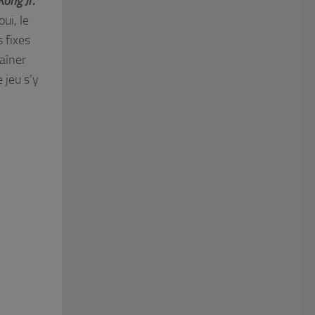
ong Jr.
oui, le
 fixes
haîner
 jeu s’y