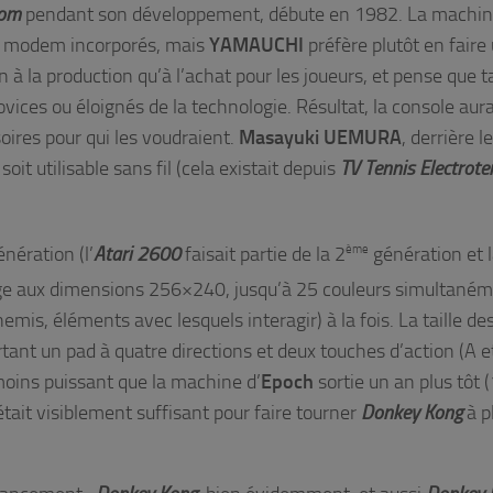
com
pendant son développement, débute en 1982. La machin
 un modem incorporés, mais
YAMAUCHI
préfère plutôt en faire
n à la production qu’à l’achat pour les joueurs, et pense que t
ovices ou éloignés de la technologie. Résultat, la console aura
oires pour qui les voudraient.
Masayuki UEMURA
, derrière l
soit utilisable sans fil (cela existait depuis
TV Tennis Electrote
nération (l’
Atari 2600
faisait partie de la 2
ème
génération et 
chage aux dimensions 256×240, jusqu’à 25 couleurs simultaném
emis, éléments avec lesquels interagir) à la fois. La taille de
tant un pad à quatre directions et deux touches d’action (A e
 moins puissant que la machine d’
Epoch
sortie un an plus tôt 
tait visiblement suffisant pour faire tourner
Donkey Kong
à p