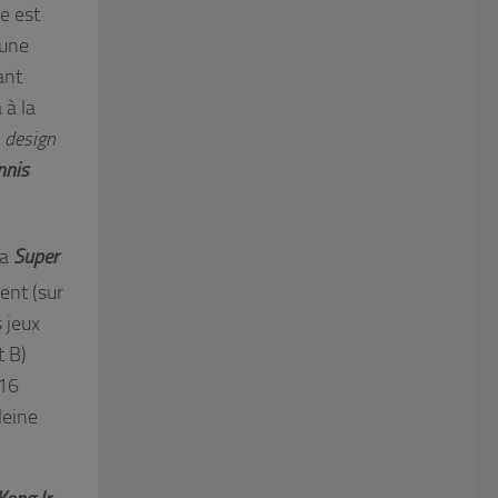
e est
 une
ant
 à la
e
design
nnis
la
Super
ent (sur
s jeux
t B)
(16
leine