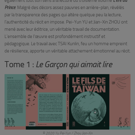
également tout son sens à la lecture du troisième volume
L’ère du
Prince
. Malgré des décors assez pauvres en arrière-plan, révélés
par la transparence des pages qui altère quelque peu la lecture,
l’authenticité du récit en impose. Pei-Yun YU et Jian-Xin ZHOU ont
mené avec leur éditrice, un véritable travail de documentation.
L’ensemble de l’œuvre est profondément instructif et
pédagogique. Le travail avec TSAI Kunlin, feu un homme empreint
de résilience, apporte un véritable attachement émotionnel au récit.
Tome 1 :
Le Garçon qui aimait lire
© 2020 Yu Pei-Yun / Zhou Jian-Xin