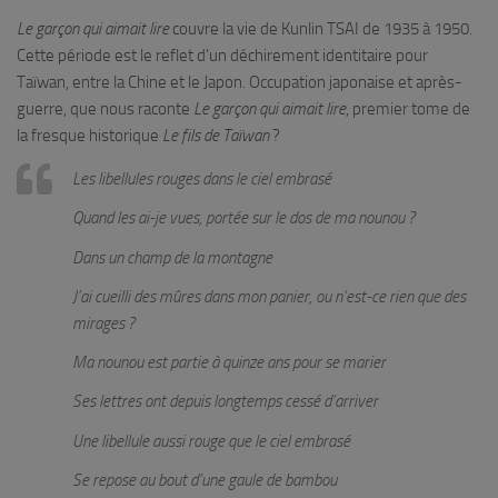
Le garçon qui aimait lire
couvre la vie de Kunlin TSAI de 1935 à 1950.
Cette période est le reflet d’un déchirement identitaire pour
Taïwan, entre la Chine et le Japon. Occupation japonaise et après-
guerre, que nous raconte
Le garçon qui aimait lire
, premier tome de
la fresque historique
Le fils de Taïwan
?
Les libellules rouges dans le ciel embrasé
Quand les ai-je vues, portée sur le dos de ma nounou ?
Dans un champ de la montagne
J’ai cueilli des mûres dans mon panier, ou n’est-ce rien que des
mirages ?
Ma nounou est partie à quinze ans pour se marier
Ses lettres ont depuis longtemps cessé d’arriver
Une libellule aussi rouge que le ciel embrasé
Se repose au bout d’une gaule de bambou