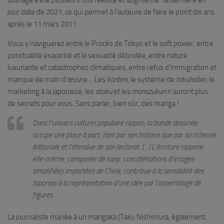
ouvrage a été plusieurs fois réédité et augmenté : la dernière en
jour date de 2021, ce qui permet à l’auteure de faire le point dix ans
après le 11 mars 2011.
Vous y naviguerez entre le Procès de Tokyo et le soft power, entre
ponctualité exacerbé et la sexualité débridée, entre nature
luxuriante et catastrophes climatiques, entre refus d’immigration et
manque de main d’œuvre… Les
konbini
, le système de
takuhaibin
, le
marketing à la japonaise, les
otaku
et les
monozukuri
n’auront plus
de secrets pour vous. Sans parler, bien sûr, des manga !
Dans l’univers culturel populaire nippon, la bande dessinée
occupe une place à part, tant par son histoire que par sa richesse
éditoriale et l’étendue de son lectorat. (…) L’écriture nippone
elle-même, composée de kanji, concaténations d’images
simplifiées importées de Chine, contribue à la sensibilité des
Japonais à la représentation d’une idée par l’assemblage de
figures.
La journaliste mariée à un mangaka (Taku Nishimura, également