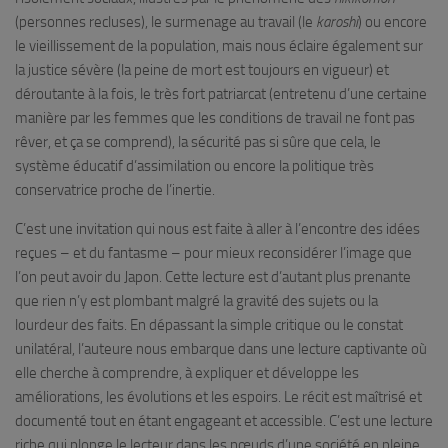
(personnes recluses), le surmenage au travail (le
karoshi
) ou encore
le vieillissement de la population, mais nous éclaire également sur
la justice sévère (la peine de mort est toujours en vigueur) et
déroutante à la fois, le très fort patriarcat (entretenu d’une certaine
manière par les femmes que les conditions de travail ne font pas
rêver, et ça se comprend), la sécurité pas si sûre que cela, le
système éducatif d’assimilation ou encore la politique très
conservatrice proche de l’inertie.
C’est une invitation qui nous est faite à aller à l’encontre des idées
reçues – et du fantasme – pour mieux reconsidérer l’image que
l’on peut avoir du Japon. Cette lecture est d’autant plus prenante
que rien n’y est plombant malgré la gravité des sujets ou la
lourdeur des faits. En dépassant la simple critique ou le constat
unilatéral, l’auteure nous embarque dans une lecture captivante où
elle cherche à comprendre, à expliquer et développe les
améliorations, les évolutions et les espoirs. Le récit est maîtrisé et
documenté tout en étant engageant et accessible. C’est une lecture
riche qui plonge le lecteur dans les nœuds d’une société en pleine