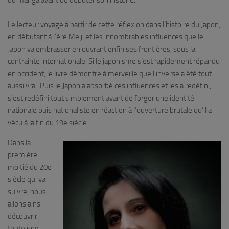
du manga avant de débuter son histoire.
Le lecteur voyage à partir de cette réflexion dans l’histoire du Japon,
en débutant à l’ère Meiji et les innombrables influences que le
Japon va embrasser en ouvrant enfin ses frontières, sous la
contrainte internationale. Si le japonisme s’est rapidement répandu
en occident, le livre démontre à merveille que l’inverse a été tout
aussi vrai. Puis le Japon a absorbé ces influences et les a redéfini,
s’est redéfini tout simplement avant de forger une identité
nationale puis nationaliste en réaction à l’ouverture brutale qu’il a
vécu à la fin du 19e siècle.
Dans la
première
moitié du 20e
siècle qui va
suivre, nous
allons ainsi
découvrir
toute une