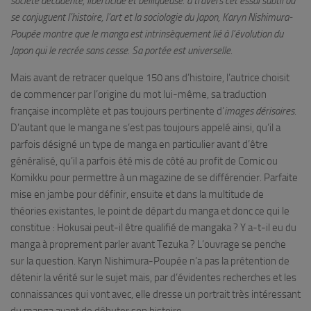
société décadente, liberticide et belliqueuse. à travers cet essai subtil où
se conjuguent l’histoire, l’art et la sociologie du Japon, Karyn Nishimura-
Poupée montre que le manga est intrinsèquement lié à l’évolution du
Japon qui le recrée sans cesse. Sa portée est universelle.
Mais avant de retracer quelque 150 ans d’histoire, l’autrice choisit
de commencer par l’origine du mot lui-même, sa traduction
française incomplète et pas toujours pertinente d’
images dérisoires
.
D’autant que le manga ne s’est pas toujours appelé ainsi, qu’il a
parfois désigné un type de manga en particulier avant d’être
généralisé, qu’il a parfois été mis de côté au profit de Comic ou
Komikku pour permettre à un magazine de se différencier. Parfaite
mise en jambe pour définir, ensuite et dans la multitude de
théories existantes, le point de départ du manga et donc ce qui le
constitue : Hokusai peut-il être qualifié de mangaka ? Y a-t-il eu du
manga à proprement parler avant Tezuka ? L’ouvrage se penche
sur la question. Karyn Nishimura-Poupée n’a pas la prétention de
détenir la vérité sur le sujet mais, par d’évidentes recherches et les
connaissances qui vont avec, elle dresse un portrait très intéressant