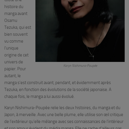
histoire du
manga avant
Osamu
Tezuka, qui est
bien souvent
vu comme
l’unique
origine de cet
univers de
Karyn Nishimura-Poupée
papier. Pour
autant, le
manga s’est construit avant, pendant, et évidemment après
Tezuka, en fonction des évolutions de la société japonaise. A
chaque fois, le manga a lui aussi évolué.
Karyn Nishimura-Poupée relie les deux histoires, du manga et du
Japon, à merveille. Avec une belle plume, elle utilise son œil critique
de l’extérieur qu’elle mélange avec ses connaissances de l’intérieur
et son amour évident du média manga. Elle ne cache d’ailleurs pas