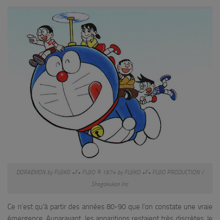
DORAEMON by FUJIKO •F• FUJIO © 1974 by FUJIKO •F• FUJIO PRODUCTION /
Shogakukan Inc.
Ce n’est qu’à partir des années 80-90 que l’on constate une vraie
émergence. Auparavant, les apparitions restaient très discrètes, le