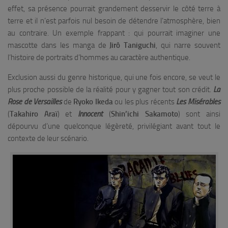
effet, sa présence pourrait grandement desservir le côté terre à
terre et il n’est parfois nul besoin de détendre l’atmosphère, bien
au contraire. Un exemple frappant : qui pourrait imaginer une
mascotte dans les manga de
Jirô Taniguchi
, qui narre souvent
l’histoire de portraits d’hommes au caractère authentique.
Exclusion aussi du genre historique, qui une fois encore, se veut le
plus proche possible de la réalité pour y gagner tout son crédit.
La
Rose de Versailles
de
Ryoko Ikeda
ou les plus récents
Les Misérables
(
Takahiro Araï
) et
Innocent
(
Shin’ichi Sakamoto
) sont ainsi
dépourvu d’une quelconque légèreté, privilégiant avant tout le
contexte de leur scénario.