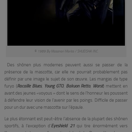
© 1989 By Masanori Morita / SHUEISHA INC.
Des shônen plus modernes peuvent aussi se passer de la
présence de la mascotte, car elle ne pourrait probablement pas
définir par une image le sujet de son œuvre. Les mangas de type
furyo (
Racaille Blues
,
Young GTO
,
Bakuon Retto
,
Worst
) mettent en
avant des jeunes «voyous » dont le sens de l’honneur les poussent
à défendre leur vision de l’avenir par les poings. Difficile de passer
pour un dur avec une mascotte sur l’épaule.
Le plus étonnant est peut-être l’absence de la plupart des shônen
sportifs, à l’exception d’
Eyeshield 21
qui tire énormément vers