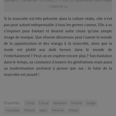
Eyeshield-21 : the devil bat – EYE SHIELD 21 © 2002 by Yusuke Murata, Riichiro Inagaki
/ SHUEISHA Inc.
Si la mascotte est très présente dans la culture otaku, elle n’est
pas pour autant indispensable à tous les genres connus. Elle a su
s’imposer pour évoluer et devenir autre chose qu’une simple
image de marque. Que réserve désormais pour l’avenir le monde
de la japanimation et des manga à la mascotte, alors que la
mode est plutôt aux dark heroes dans le monde de
l’entertainment ? Peut-on en espérer encore plus ? Son évolution
dans le temps, sa constance à travers les générations mais aussi
sa modernisation amènent à penser que oui : le futur de la
mascotte est assuré !
Étiquettes :
Clamp
Culture
doraemon
Histoire
manga
mascottes
Mokona
otaku
Pokémon
shônen