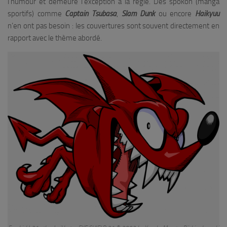
l’humour et demeure l’exception à la règle. Des spôkon (manga
sportifs) comme
Captain Tsubasa
,
Slam Dunk
ou encore
Haikyuu
n’en ont pas besoin : les couvertures sont souvent directement en
rapport avec le thème abordé.