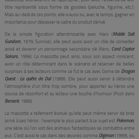
titre représenté sous forme de goodies (peluche, figurine, etc.).
Mais au-delà de ces points, elle a aussi su, avec le temps, gagner en
importance pour dépasser le cadre du produit dérivé.
De la simple figuration attendrissante avec Haro (
Mobile Suit
Gundam
, 1979, Sunrise), elle peut aussi avoir un rôle de conseiller
avisé et devenir un personnage secondaire clé (Kero,
Card Captor
Sakura
, 1996). La mascotte peut ainsi, sous son aspect innocent,
avoir un rôle déterminant dans le scénario et réserver de belles
surprises à ses lecteurs comme ce fut le cas avec Gome de
Dragon
Quest : La quête de Daï
(1989). Elle peut aussi servir à détendre
l’atmosphère d’un titre trop sombre, pour apporter au héros une
source de réconfort et au lecteur une touche d’humour (Puck dans
Berserk
, 1989).
La mascotte a tellement évolué qu’elle peut même servir de bras
armé à ses héros : l’exemple le plus parlant à ce sujet est
Pokemon
,
une série où l’on voit des animaux fantastiques se combattre entre
eux. C’est aussi le cas dans des œuvres comme
Digimon
(1999), ou