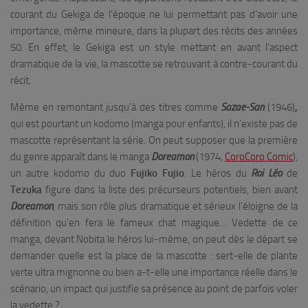
courant du Gekiga de l’époque ne lui permettant pas d’avoir une
importance, même mineure, dans la plupart des récits des années
50. En effet, le Gekiga est un style mettant en avant l’aspect
dramatique de la vie, la mascotte se retrouvant à contre-courant du
récit.
Même en remontant jusqu’à des titres comme
Sazae-San
(1946)
,
qui est pourtant un kodomo (manga pour enfants), il n’existe pas de
mascotte représentant la série. On peut supposer que la première
du genre apparaît dans le manga
Doreamon
(1974,
CoroCoro Comic
),
un autre kodomo du duo
Fujiko Fujio
. Le héros du
Roi Léo
de
Tezuka
figure dans la liste des précurseurs potentiels, bien avant
Doreamon
, mais son rôle plus dramatique et sérieux l’éloigne de la
définition qu’en fera le fameux chat magique… Vedette de ce
manga, devant Nobita le héros lui-même, on peut dès le départ se
demander quelle est la place de la mascotte : sert-elle de plante
verte ultra mignonne ou bien a-t-elle une importance réelle dans le
scénario, un impact qui justifie sa présence au point de parfois voler
la vedette ?