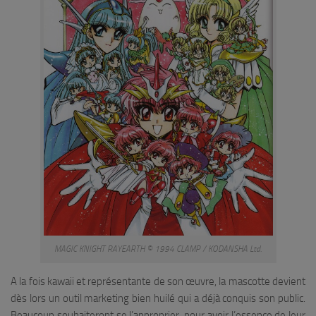
MAGIC KNIGHT RAYEARTH © 1994 CLAMP / KODANSHA Ltd.
A la fois kawaii et représentante de son œuvre, la mascotte devient
dès lors un outil marketing bien huilé qui a déjà conquis son public.
Beaucoup souhaiteront se l’approprier, pour avoir l’essence de leur