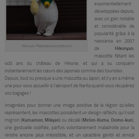
exponentiellement
développées depuis,
avec un gain notable
et considérable de
popularité grâce à la
naissance en 2007
Hikonyan ©lebaldesmascottes.com
de
Hikonyan
,
mascotte fêtant les
400 ans du château de Hikone, et qui a su conquérir
instantanément les cœurs des japonais comme des touristes.
Depuis, tout ou presque a une mascotte au Japon, et il y en a même
une pour vous accueillir à l’aéroport de Narita quand vous récupérez
vos bagages !
Imaginées pour donner une image positive de la région qu’elles
représentent, les mascottes possèdent un design réfléchi, qu’il soit
mignon (
Kumamon
,
Mikyan
) ou décalé (
Melon-Kuma
,
Domo-kun
),
une gestuelle codifiée, parfois volontairement maladroite pour la
rendre encore plus irrésistible, et un caractère gentil et amical