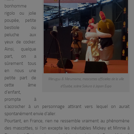
bonhomme
rigolo ou jolie
poupée, petite
bestiole ou
peluche aux
yeux de cocker.
Ainsi, quelque
part, on a
sûrement tous
en nous une
petite part de
Merugyu & Merumomo, mascottes officielles de la ville
cette âme
d’Oyabe, scène Sakura à Japan Expo
d’enfant,
prompte à
s’accrocher à un personnage attirant vers lequel on aurait
spontanément envie d’aller.
Pourtant, en France, rien ne ressemble vraiment au phénomène
des mascottes, si l’on excepte les inévitables Mickey et Minnie à