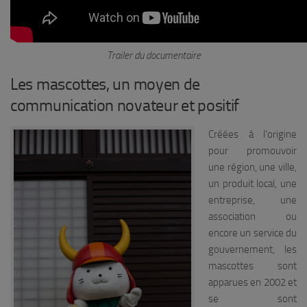
Trailer du documentaire
Les mascottes, un moyen de
communication novateur et positif
Créées à l’origine
pour promouvoir
une région, une ville,
un produit local, une
entreprise, une
association ou
encore un service du
gouvernement, les
mascottes sont
apparues en 2002 et
se sont