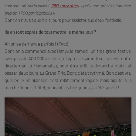
concours où participaient
250 mascottes
, après une présélection avec
plus de 1700 participations !).
Donc on n’avait que trois jours pour assister aux deux festivals.
Ils en font exprès de tout mettre le même jour ?
Ah on se demande parfois ! (
Rires
)
Donc on a commencé avec Hanyu le samedi, un très grand festival
avec plus de 400.000 visiteurs, et après le samedi soir on est rentré
directement à Hamamatsu, pour être prêt le dimanche matin et
passer deux jours au Grand Prix. Donc c’était rythmé. Bon c’est vrai
qu’avec le Shinkansen c’est relativement rapide mais ajouté à la
marche depuis l’hôtel, pendant les trois jours ça a été sportif !