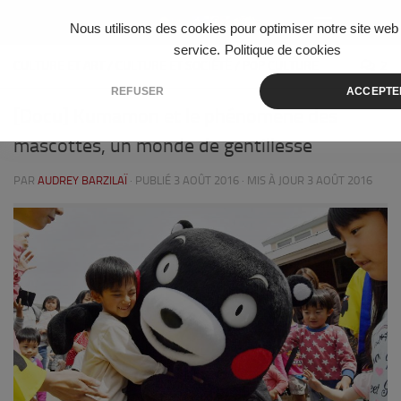
Skip to content
Nous utilisons des cookies pour optimiser notre site web 
service.
Politique de cookies
CULTURE ET ART
/
CULTURE ET SOCIÉTÉ
/
POP CULTURE
2
REFUSER
ACCEPTE
[Docu] Kumamon et le phénomène des
mascottes, un monde de gentillesse
PAR
AUDREY BARZILAÏ
· PUBLIÉ
3 AOÛT 2016
· MIS À JOUR
3 AOÛT 2016