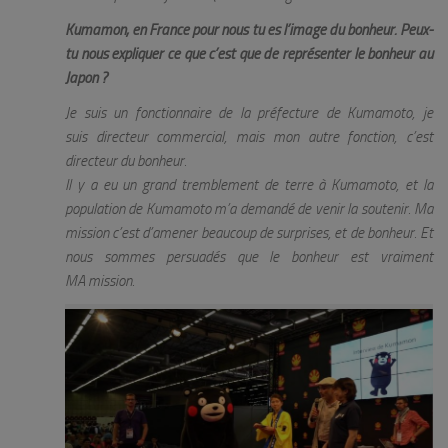
Kumamon, en France pour nous tu es l’image du bonheur. Peux-
tu nous expliquer ce que c’est que de représenter le bonheur au
Japon ?
Je suis un fonctionnaire de la préfecture de Kumamoto, je
suis directeur commercial, mais mon autre fonction, c’est
directeur du bonheur.
Il y a eu un grand tremblement de terre à Kumamoto, et la
population de Kumamoto m’a demandé de venir la soutenir. Ma
mission c’est d’amener beaucoup de surprises, et de bonheur. Et
nous sommes persuadés que le bonheur est vraiment
MA mission.