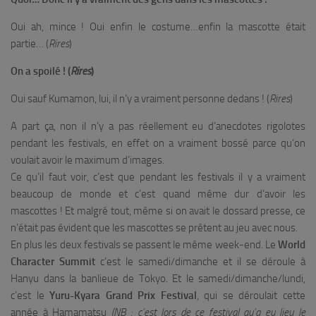
Oui ah, mince ! Oui enfin le costume…enfin la mascotte était
partie… (
Rires
)
On a spoilé ! (
Rires
)
Oui sauf Kumamon, lui, il n’y a vraiment personne dedans ! (
Rires
)
A part ça, non il n’y a pas réellement eu d’anecdotes rigolotes
pendant les festivals, en effet on a vraiment bossé parce qu’on
voulait avoir le maximum d’images.
Ce qu’il faut voir, c’est que pendant les festivals il y a vraiment
beaucoup de monde et c’est quand même dur d’avoir les
mascottes ! Et malgré tout, même si on avait le dossard presse, ce
n’était pas évident que les mascottes se prêtent au jeu avec nous.
En plus les deux festivals se passent le même week-end. Le
World
Character Summit
c’est le samedi/dimanche et il se déroule à
Hanyu dans la banlieue de Tokyo. Et le samedi/dimanche/lundi,
c’est le
Yuru-Kyara Grand Prix Festival
, qui se déroulait cette
année à Hamamatsu
(NB : c’est lors de ce festival qu’a eu lieu le