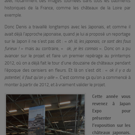
avec notamment des images tournées dans tous les bâtiments
historiques de la France, comme les châteaux de la Loire par
exemple.
Donc Denis a travaillé longtemps avec les Japonais, et comme il
avait déjà l’approche japonaise, quand je lui ai proposé un reportage
sur le Japon il ne s’est pas dit : «
oh là, les japonais, ce sont des fous
furieux !
» mais au contraire, «
ok, je les connais
». Donc on a pu
avancer sur le projet et faire un premier repérage au printemps
2012, où on a déjà fait le tour d’une douzaine de châteaux pendant
l’époque des cerisiers en fleurs. Et là on s’est dit : «
ok il y a du
potentiel, il faut qu’on y aille
». C’est comme ça qu’on a commencé à
monter à partir de 2012, et à vraiment valider le projet.
Cette année vous
revenez à Japan
Expo pour
présenter
l’exposition sur les
châteaux japonais.