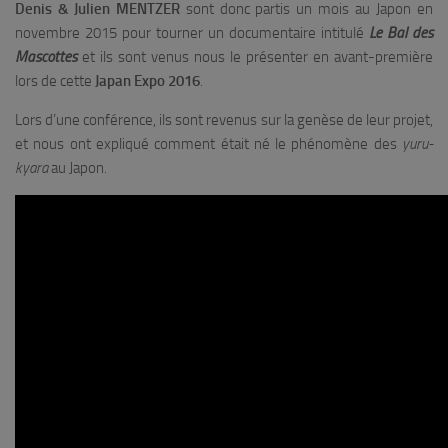
Denis & Julien MENTZER
sont donc partis un mois au Japon en
novembre 2015 pour tourner un documentaire intitulé
Le Bal des
Mascottes
et ils sont venus nous le présenter en avant-première
lors de cette
Japan Expo 2016
.
Lors d’une conférence, ils sont revenus sur la genèse de leur projet,
et nous ont expliqué comment était né le phénomène des
yuru-
kyara
au Japon.