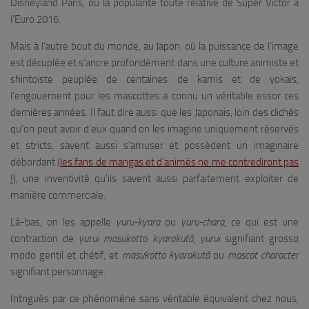
Disneyland Paris, ou la popularité toute relative de Super Victor à
l’Euro 2016.
Mais à l’autre bout du monde, au Japon, où la puissance de l’image
est décuplée et s’ancre profondément dans une culture animiste et
shintoïste peuplée de centaines de kamis et de yokaïs,
l’engouement pour les mascottes a connu un véritable essor ces
dernières années. Il faut dire aussi que les Japonais, loin des clichés
qu’on peut avoir d’eux quand on les imagine uniquement réservés
et stricts, savent aussi s’amuser et possèdent un imaginaire
débordant (
les fans de mangas et d’animés ne me contrediront pas
!
), une inventivité qu’ils savent aussi parfaitement exploiter de
manière commerciale.
Là-bas, on les appelle
yuru-kyara
ou
yuru-chara,
ce qui est une
contraction de
yurui masukotto kyarakutâ
,
yurui
signifiant grosso
modo gentil et chétif, et
masukotto kyarakutâ
ou
mascot character
signifiant personnage.
Intrigués par ce phénomène sans véritable équivalent chez nous,