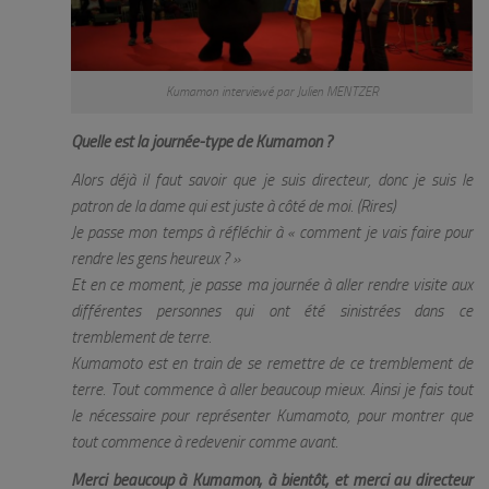
Kumamon interviewé par Julien MENTZER
Quelle est la journée-type de Kumamon ?
Alors déjà il faut savoir que je suis directeur, donc je suis le
patron de la dame qui est juste à côté de moi. (Rires)
Je passe mon temps à réfléchir à «
comment je vais faire pour
rendre les gens heureux ?
»
Et en ce moment, je passe ma journée à aller rendre visite aux
différentes personnes qui ont été sinistrées dans ce
tremblement de terre.
Kumamoto est en train de se remettre de ce tremblement de
terre. Tout commence à aller beaucoup mieux. Ainsi je fais tout
le nécessaire pour représenter Kumamoto, pour montrer que
tout commence à redevenir comme avant.
Merci beaucoup à Kumamon, à bientôt, et merci au directeur