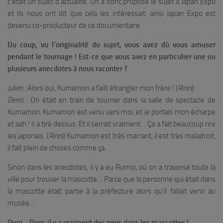
c’était un sujet d’actualité. On a donc proposé le sujet à Japan Expo
et ils nous ont dit que cela les intéressait, ainsi Japan Expo est
devenu co-producteur de ce documentaire.
Du coup, vu l’originalité du sujet, vous avez dû vous amuser
pendant le tournage ! Est-ce que vous avez en particulier une ou
plusieurs anecdotes à nous raconter ?
Julien :
Alors oui, Kumamon a failli étrangler mon frère ! (
Rires
)
Denis :
On était en train de tourner dans la salle de spectacle de
Kumamon. Kumamon est venu vers moi, et je portais mon écharpe
et aah ! il a tiré dessus. Et il serrait vraiment… Ça a fait beaucoup rire
les japonais. (
Rires
) Kumamon est très marrant, il est très maladroit,
il fait plein de choses comme ça.
Sinon dans les anecdotes, il y a eu Rumoi, où on a traversé toute la
ville pour trouver la mascotte… Parce que la personne qui était dans
la mascotte était partie à la préfecture alors qu’il fallait venir au
musée…
Quoi… Donc il y a vraiment des gens dans les mascottes !