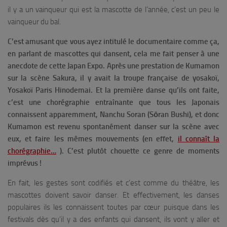
il y a un vainqueur qui est la mascotte de l’année, c’est un peu le
vainqueur du bal.
C’est amusant que vous ayez intitulé le documentaire comme ça,
en parlant de mascottes qui dansent, cela me fait penser à une
anecdote de cette Japan Expo. Après une prestation de Kumamon
sur la scène Sakura, il y avait la troupe française de yosakoï,
Yosakoï Paris Hinodemai. Et la première danse qu’ils ont faite,
c’est une chorégraphie entraînante que tous les Japonais
connaissent apparemment, Nanchu Soran (Sōran Bushi), et donc
Kumamon est revenu spontanément danser sur la scène avec
eux, et faire les mêmes mouvements
(en effet,
il connaît la
chorégraphie…
).
C’est plutôt chouette ce genre de moments
imprévus !
En fait, les gestes sont codifiés et c’est comme du théâtre, les
mascottes doivent savoir danser. Et effectivement, les danses
populaires ils les connaissent toutes par cœur puisque dans les
festivals dès qu’il y a des enfants qui dansent, ils vont y aller et