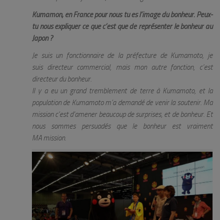
Kumamon, en France pour nous tu es l’image du bonheur. Peux-
tu nous expliquer ce que c’est que de représenter le bonheur au
Japon ?
Je suis un fonctionnaire de la préfecture de Kumamoto, je
suis directeur commercial, mais mon autre fonction, c’est
directeur du bonheur.
Il y a eu un grand tremblement de terre à Kumamoto, et la
population de Kumamoto m’a demandé de venir la soutenir. Ma
mission c’est d’amener beaucoup de surprises, et de bonheur. Et
nous sommes persuadés que le bonheur est vraiment
MA mission.