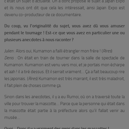
c’était un sujet d’actualité. On a donc proposé le sujet à Japan Expo
et ils nous ont dit que cela les intéressait, ainsi Japan Expo est
devenu co-producteur de ce documentaire.
Du coup, vu l’originalité du sujet, vous avez dû vous amuser
pendant le tournage ! Est-ce que vous avez en particulier une ou
plusieurs anecdotes à nous raconter ?
Julien :
Alors oui, Kumamon a failli étrangler mon frère ! (
Rires
)
Denis :
On était en train de tourner dans la salle de spectacle de
Kumamon. Kumamon est venu vers moi, et je portais mon écharpe
et aah ! il a tiré dessus. Et il serrait vraiment… Ça a fait beaucoup rire
les japonais. (
Rires
) Kumamon est très marrant, il est très maladroit,
il fait plein de choses comme ça.
Sinon dans les anecdotes, il y a eu Rumoi, où on a traversé toute la
ville pour trouver la mascotte… Parce que la personne qui était dans
la mascotte était partie à la préfecture alors qu’il fallait venir au
musée…
Quoi… Donc il y a vraiment des gens dans les mascottes !