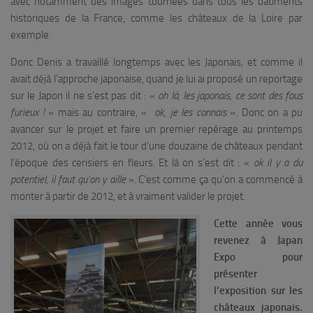
avec notamment des images tournées dans tous les bâtiments
historiques de la France, comme les châteaux de la Loire par
exemple.
Donc Denis a travaillé longtemps avec les Japonais, et comme il
avait déjà l’approche japonaise, quand je lui ai proposé un reportage
sur le Japon il ne s’est pas dit : «
oh là, les japonais, ce sont des fous
furieux !
» mais au contraire, «
ok, je les connais
». Donc on a pu
avancer sur le projet et faire un premier repérage au printemps
2012, où on a déjà fait le tour d’une douzaine de châteaux pendant
l’époque des cerisiers en fleurs. Et là on s’est dit : «
ok il y a du
potentiel, il faut qu’on y aille
». C’est comme ça qu’on a commencé à
monter à partir de 2012, et à vraiment valider le projet.
Cette année vous
revenez à Japan
Expo pour
présenter
l’exposition sur les
châteaux japonais.