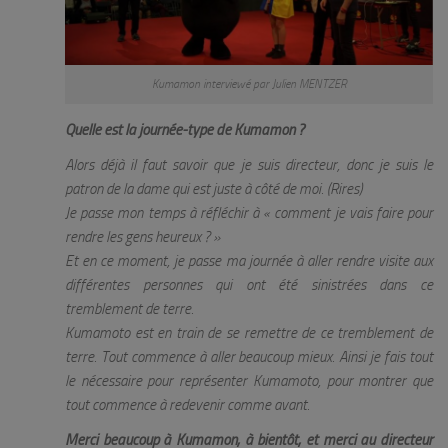
Kumamon interviewé par Julien MENTZER
Quelle est la journée-type de Kumamon ?
Alors déjà il faut savoir que je suis directeur, donc je suis le
patron de la dame qui est juste à côté de moi. (Rires)
Je passe mon temps à réfléchir à «
comment je vais faire pour
rendre les gens heureux ?
»
Et en ce moment, je passe ma journée à aller rendre visite aux
différentes personnes qui ont été sinistrées dans ce
tremblement de terre.
Kumamoto est en train de se remettre de ce tremblement de
terre. Tout commence à aller beaucoup mieux. Ainsi je fais tout
le nécessaire pour représenter Kumamoto, pour montrer que
tout commence à redevenir comme avant.
Merci beaucoup à Kumamon, à bientôt, et merci au directeur