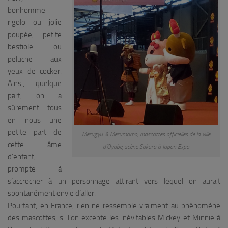
bonhomme
rigolo ou jolie
poupée, petite
bestiole ou
peluche aux
yeux de cocker.
Ainsi, quelque
part, on a
sûrement tous
en nous une
petite part de
Merugyu & Merumomo, mascottes officielles de la ville
cette âme
d’Oyabe, scène Sakura à Japan Expo
d’enfant,
prompte à
s’accrocher à un personnage attirant vers lequel on aurait
spontanément envie d’aller.
Pourtant, en France, rien ne ressemble vraiment au phénomène
des mascottes, si l’on excepte les inévitables Mickey et Minnie à