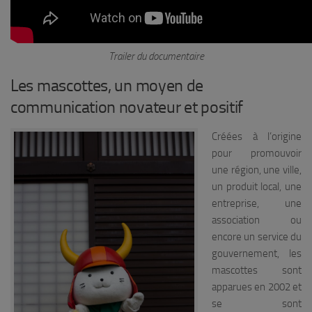
Trailer du documentaire
Les mascottes, un moyen de
communication novateur et positif
Créées à l’origine
pour promouvoir
une région, une ville,
un produit local, une
entreprise, une
association ou
encore un service du
gouvernement, les
mascottes sont
apparues en 2002 et
se sont