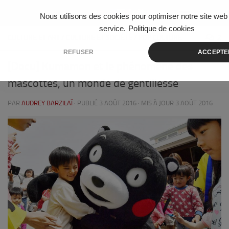
Skip to content
Nous utilisons des cookies pour optimiser notre site web 
service.
Politique de cookies
CULTURE ET ART
/
CULTURE ET SOCIÉTÉ
/
POP CULTURE
2
REFUSER
ACCEPTE
[Docu] Kumamon et le phénomène des
mascottes, un monde de gentillesse
PAR
AUDREY BARZILAÏ
· PUBLIÉ
3 AOÛT 2016
· MIS À JOUR
3 AOÛT 2016