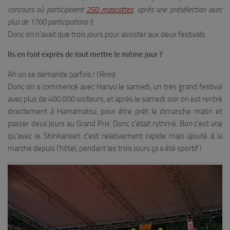
concours où participaient
250 mascottes
, après une présélection avec
plus de 1700 participations !).
Donc on n’avait que trois jours pour assister aux deux festivals.
Ils en font exprès de tout mettre le même jour ?
Ah on se demande parfois ! (
Rires
)
Donc on a commencé avec Hanyu le samedi, un très grand festival
avec plus de 400.000 visiteurs, et après le samedi soir on est rentré
directement à Hamamatsu, pour être prêt le dimanche matin et
passer deux jours au Grand Prix. Donc c’était rythmé. Bon c’est vrai
qu’avec le Shinkansen c’est relativement rapide mais ajouté à la
marche depuis l’hôtel, pendant les trois jours ça a été sportif !