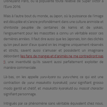
Disneyland Paris, ou la popularité toute relative de Super Victor à
l’Euro 2016.
Mais à l’autre bout du monde, au Japon, où la puissance de l’image
est décuplée et s’ancre profondément dans une culture animiste et
shintoïste peuplée de centaines de kamis et de yokaïs,
l’engouement pour les mascottes a connu un véritable essor ces
dernières années. Il faut dire aussi que les Japonais, loin des clichés
qu’on peut avoir d’eux quand on les imagine uniquement réservés
et stricts, savent aussi s’amuser et possèdent un imaginaire
débordant (
les fans de mangas et d’animés ne me contrediront pas
!
), une inventivité qu’ils savent aussi parfaitement exploiter de
manière commerciale.
Là-bas, on les appelle
yuru-kyara
ou
yuru-chara,
ce qui est une
contraction de
yurui masukotto kyarakutâ
,
yurui
signifiant grosso
modo gentil et chétif, et
masukotto kyarakutâ
ou
mascot character
signifiant personnage.
Intrigués par ce phénomène sans véritable équivalent chez nous,