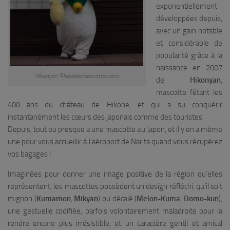
exponentiellement
développées depuis,
avec un gain notable
et considérable de
popularité grâce à la
naissance en 2007
Hikonyan ©lebaldesmascottes.com
de
Hikonyan
,
mascotte fêtant les
400 ans du château de Hikone, et qui a su conquérir
instantanément les cœurs des japonais comme des touristes.
Depuis, tout ou presque a une mascotte au Japon, et il y en a même
une pour vous accueillir à l’aéroport de Narita quand vous récupérez
vos bagages !
Imaginées pour donner une image positive de la région qu’elles
représentent, les mascottes possèdent un design réfléchi, qu’il soit
mignon (
Kumamon
,
Mikyan
) ou décalé (
Melon-Kuma
,
Domo-kun
),
une gestuelle codifiée, parfois volontairement maladroite pour la
rendre encore plus irrésistible, et un caractère gentil et amical