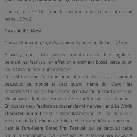
Oui ah, mince ! Oui enfin le costume…enfin la mascotte était
partie… (
Rires
)
On a spoilé ! (
Rires
)
Oui sauf Kumamon, lui, il n’y a vraiment personne dedans ! (
Rires
)
A part ça, non il n’y a pas réellement eu d’anecdotes rigolotes
pendant les festivals, en effet on a vraiment bossé parce qu’on
voulait avoir le maximum d’images.
Ce qu’il faut voir, c’est que pendant les festivals il y a vraiment
beaucoup de monde et c’est quand même dur d’avoir les
mascottes ! Et malgré tout, même si on avait le dossard presse, ce
n’était pas évident que les mascottes se prêtent au jeu avec nous.
En plus les deux festivals se passent le même week-end. Le
World
Character Summit
c’est le samedi/dimanche et il se déroule à
Hanyu dans la banlieue de Tokyo. Et le samedi/dimanche/lundi,
c’est le
Yuru-Kyara Grand Prix Festival
, qui se déroulait cette
année à Hamamatsu
(NB : c’est lors de ce festival qu’a eu lieu le