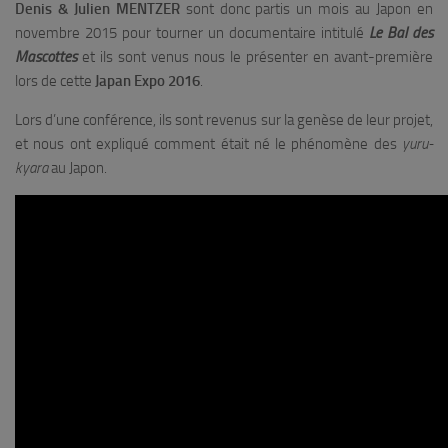
Denis & Julien MENTZER
sont donc partis un mois au Japon en
novembre 2015 pour tourner un documentaire intitulé
Le Bal des
Mascottes
et ils sont venus nous le présenter en avant-première
lors de cette
Japan Expo 2016
.
Lors d’une conférence, ils sont revenus sur la genèse de leur projet,
et nous ont expliqué comment était né le phénomène des
yuru-
kyara
au Japon.