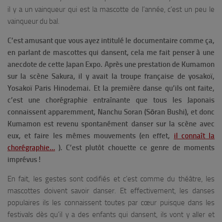
il y a un vainqueur qui est la mascotte de l’année, c’est un peu le
vainqueur du bal.
C’est amusant que vous ayez intitulé le documentaire comme ça,
en parlant de mascottes qui dansent, cela me fait penser à une
anecdote de cette Japan Expo. Après une prestation de Kumamon
sur la scène Sakura, il y avait la troupe française de yosakoï,
Yosakoï Paris Hinodemai. Et la première danse qu’ils ont faite,
c’est une chorégraphie entraînante que tous les Japonais
connaissent apparemment, Nanchu Soran (Sōran Bushi), et donc
Kumamon est revenu spontanément danser sur la scène avec
eux, et faire les mêmes mouvements
(en effet,
il connaît la
chorégraphie…
).
C’est plutôt chouette ce genre de moments
imprévus !
En fait, les gestes sont codifiés et c’est comme du théâtre, les
mascottes doivent savoir danser. Et effectivement, les danses
populaires ils les connaissent toutes par cœur puisque dans les
festivals dès qu’il y a des enfants qui dansent, ils vont y aller et