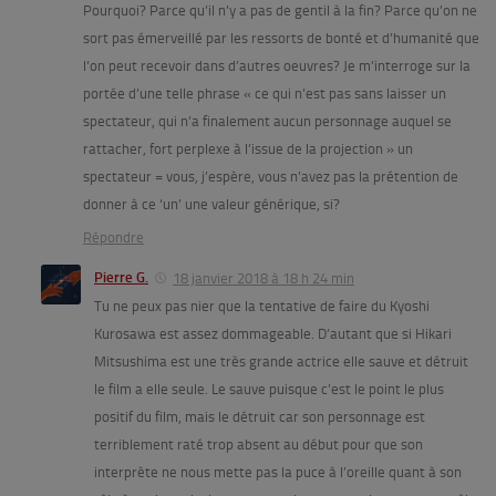
Pourquoi? Parce qu’il n’y a pas de gentil à la fin? Parce qu’on ne
sort pas émerveillé par les ressorts de bonté et d’humanité que
l’on peut recevoir dans d’autres oeuvres? Je m’interroge sur la
portée d’une telle phrase « ce qui n’est pas sans laisser un
spectateur, qui n’a finalement aucun personnage auquel se
rattacher, fort perplexe à l’issue de la projection » un
spectateur = vous, j’espère, vous n’avez pas la prétention de
donner à ce ‘un’ une valeur générique, si?
Répondre
Pierre G.
18 janvier 2018 à 18 h 24 min
Tu ne peux pas nier que la tentative de faire du Kyoshi
Kurosawa est assez dommageable. D’autant que si Hikari
Mitsushima est une très grande actrice elle sauve et détruit
le film a elle seule. Le sauve puisque c’est le point le plus
positif du film, mais le détruit car son personnage est
terriblement raté trop absent au début pour que son
interprète ne nous mette pas la puce à l’oreille quant à son