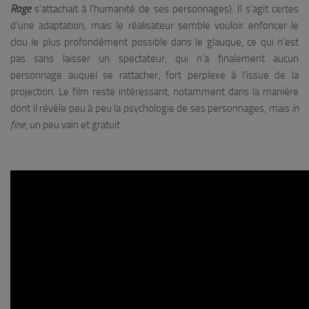
Rage
s’attachait à l’humanité de ses personnages). Il s’agit certes
d’une adaptation, mais le réalisateur semble vouloir enfoncer le
clou le plus profondément possible dans le glauque, ce qui n’est
pas sans laisser un spectateur, qui n’a finalement aucun
personnage auquel se rattacher, fort perplexe à l’issue de la
projection. Le film reste intéressant, notamment dans la manière
dont il révèle peu à peu la psychologie de ses personnages, mais
in
fine
, un peu vain et gratuit.