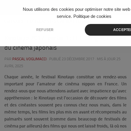
Skip to content
Nous utilisons des cookies pour optimiser notre site web 
service.
Politique de cookies
CRITIQUES ET DÉCOUVERTES CINÉMA ET DRAMA
8
REFUSER
ACCEPTE
Kinotayo 2017, partie 1 : LEE Sang-Il, l’oublié
du cinéma japonais
PAR
PASCAL VOGLIMACCI
· PUBLIÉ
23 DÉCEMBRE 2017
· MIS À JOUR
25
AVRIL 2025
Chaque année, le festival Kinotayo constitue un rendez-vous
important pour l’amateur de cinéma nippon en France. Un
rendez-vous que nous attendons autant avec impatience qu’avec
appréhension : le Kinotayo est l’occasion de découvrir des films
et des cinéastes souvent peu connus chez nous mais, dans le
même temps, les films les plus mis en avant et récompensés au
palmarès sont souvent (comme dans beaucoup de festivals de
cinéma par ailleurs) des films qui nous ont laissé froids, là où nos