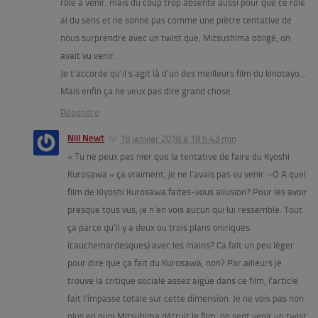
rôle à venir, mais du coup trop absente aussi pour que ce rôle
ai du sens et ne sonne pas comme une piètre tentative de
nous surprendre avec un twist que, Mitsushima obligé, on
avait vu venir.
Je t’accorde qu’il s’agit là d’un des meilleurs film du kinotayo…
Mais enfin ça ne veux pas dire grand chose.
Répondre
Nill Newt
18 janvier 2018 à 18 h 43 min
« Tu ne peux pas nier que la tentative de faire du Kyoshi
Kurosawa » ça vraiment, je ne l’avais pas vu venir :-O A quel
film de Kiyoshi Kurosawa faites-vous allusion? Pour les avoir
presque tous vus, je n’en vois aucun qui lui ressemble. Tout
ça parce qu’il y a deux ou trois plans oniriques
(cauchemardesques) avec les mains? Ca fait un peu léger
pour dire que ça fait du Kurosawa, non? Par ailleurs je
trouve la critique sociale assez aigüe dans ce film, l’article
fait l’impasse totale sur cette dimension. Je ne vois pas non
plus en quoi Mitsuhima détruit le film, on sent venir un twist