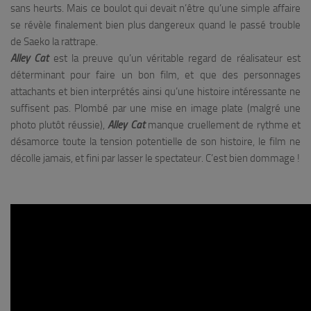
sans heurts. Mais ce boulot qui devait n’être qu’une simple affaire
se révèle finalement bien plus dangereux quand le passé trouble
de Saeko la rattrape.
Alley Cat
est la preuve qu’un véritable regard de réalisateur est
déterminant pour faire un bon film, et que des personnages
attachants et bien interprétés ainsi qu’une histoire intéressante ne
suffisent pas. Plombé par une mise en image plate (malgré une
photo plutôt réussie),
Alley Cat
manque cruellement de rythme et
désamorce toute la tension potentielle de son histoire, le film ne
décolle jamais, et fini par lasser le spectateur. C’est bien dommage !