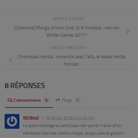
ARTICLE SUIVANT
[Concours] Manga, Anime, Ciné, JV & musique : voici les
Winter Games 2017 !
ARTICLE PRÉCÉDENT
Chroniques Hentai : rencontre avec Taifu, le leader hentai
francais
8 RÉPONSES
Commentaires
4
Pings
4
Nill Newt
18 janvier 2018 à 8 h 05 min
Le quasi torpillage du petit joyau noir qu’est Traces of sin
mériterait bien une contre critique. Un peu vain et gratuit?