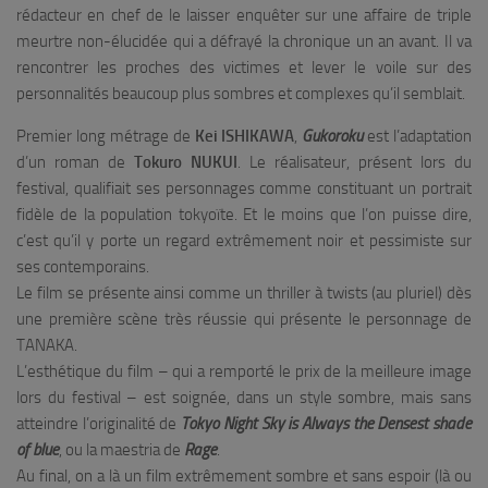
rédacteur en chef de le laisser enquêter sur une affaire de triple
meurtre non-élucidée qui a défrayé la chronique un an avant. Il va
rencontrer les proches des victimes et lever le voile sur des
personnalités beaucoup plus sombres et complexes qu’il semblait.
Premier long métrage de
Kei ISHIKAWA
,
Gukoroku
est l’adaptation
d’un roman de
Tokuro NUKUI
. Le réalisateur, présent lors du
festival, qualifiait ses personnages comme constituant un portrait
fidèle de la population tokyoïte. Et le moins que l’on puisse dire,
c’est qu’il y porte un regard extrêmement noir et pessimiste sur
ses contemporains.
Le film se présente ainsi comme un thriller à twists (au pluriel) dès
une première scène très réussie qui présente le personnage de
TANAKA.
L’esthétique du film – qui a remporté le prix de la meilleure image
lors du festival – est soignée, dans un style sombre, mais sans
atteindre l’originalité de
Tokyo Night Sky is Always the Densest shade
of blue
, ou la maestria de
Rage
.
Au final, on a là un film extrêmement sombre et sans espoir (là ou