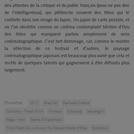
des attentes de la critique et du public français (pour ne pas dire
de l’intelligentsia), qui plébiscite souvent des films qui le
conforte dans son image du Japon. Un japon de carte postale, et
où l’on identifie comme un cinéma contemplatif héritier d’Ozu
des films qui manquent parfois simplement de sens
cinématographique. C’est fort dommage, car, comme le montre
la sélection de ce festival et d’autres, le paysage
cinématographique japonais est beaucoup plus varié que cela et
recèle de quelques talents qui gagneraient à être diffusés plus
largement.
Étiquettes :
2017
Alley Cat
Festivals Cinéma
Gukoroku - Traces of sin
Kinotayo
kubozuka
lee sang-il
Rage – Ikari
Salons & Expositions
Tokyo Night Sky is Always the Densest Shade of Blue
tsumabuki