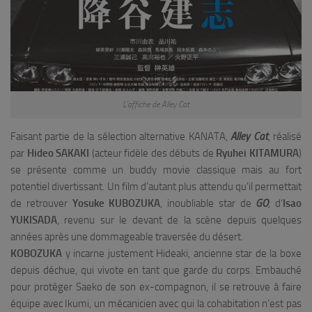
L’affiche de Alley Cat
Faisant partie de la sélection alternative KANATA,
Alley Cat
, réalisé
par
Hideo SAKAKI
(acteur fidèle des débuts de
Ryuhei KITAMURA
)
se présente comme un buddy movie classique mais au fort
potentiel divertissant. Un film d’autant plus attendu qu’il permettait
de retrouver
Yosuke KUBOZUKA
, inoubliable star de
GO
, d’
Isao
YUKISADA
, revenu sur le devant de la scène depuis quelques
années après une dommageable traversée du désert.
KOBOZUKA
y incarne justement Hideaki, ancienne star de la boxe
depuis déchue, qui vivote en tant que garde du corps. Embauché
pour protéger Saeko de son ex-compagnon, il se retrouve à faire
équipe avec Ikumi, un mécanicien avec qui la cohabitation n’est pas