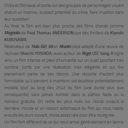
Chiba et Okinawa) et porte sur des groupes de personnages voyant
chacun un inconnu, suspect potentiel du crime, faire irruption dans
leur quotidien.
Au final, le film est bien plus proche des films chorals comme
Magnolia
de
Paul Thomas ANDERSON
que des thrillers de
Kiyoshi
KUROSAWA
.
Réalisateur de
Hula Girl
,
69
et
Akunin
(déjà adapté d’une œuvre de
l’écrivain
Shuichi YOSHIDA
, aussi auteur de
Rage
)
LEE Sang-Il
signe
ainsi un film intense et plein d’humanité sur un sujet pourtant très
sombre, porté par une réalisation très élégante et qui tire
pleinement partie de ses décors. Une réussite d’autant plus
formidable qu’il parvient à maintenir cet équilibre potentiellement
instable tout au long des 2h22 du film (une durée plus que
conséquente) sans jamais tomber dans le pathos facile ou la
noirceur gratuite. On reste les yeux rivés sur l’écran jusqu’à la
dernière minute et on ressort estomaqué du film qui nous habite
ensuite les jours suivant, chose assez rare pour être soulignée.
Un film fort différent de ce qui nous arrive généralement en terme