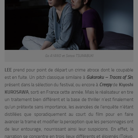
Go AYANO et Satosi TSUMABUKI
LEE
prend pour point de départ un crime atroce dont le coupable
est en fuite. Un pitch classique similaire à
Gukoroku – Traces of Sin
,
présent dans la sélection du festival, ou encore à
Creepy
de
Kiyoshi
KUROSAWA
, sorti en France cette année. Mais le réalisateur en tire
un traitement bien différent et la base de thriller n’est finalement
qu’un prétexte sans importance, les avancées de l’enquête n’étant
distillées que sporadiquement au court du film pour en faire
avancer la trame et modifier la perception que les personnages ont
de leur entourage, nourrissant ainsi leur suspicions. En effet, la
narration se concentre en trois lieux différents et éloignés (Tokyo,