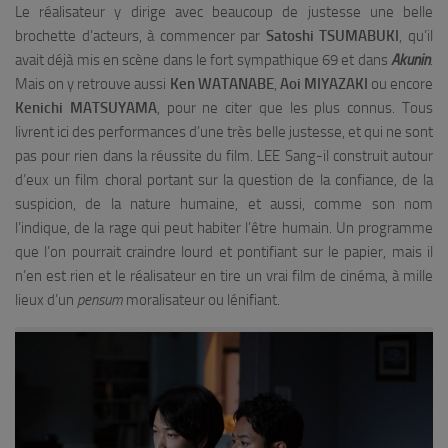
Le réalisateur y dirige avec beaucoup de justesse une belle
brochette d’acteurs, à commencer par
Satoshi TSUMABUKI
, qu’il
avait déjà mis en scène dans le fort sympathique 69 et dans
Akunin
.
Mais on y retrouve aussi
Ken WATANABE
,
Aoi MIYAZAKI
ou encore
Kenichi MATSUYAMA
, pour ne citer que les plus connus. Tous
livrent ici des performances d’une très belle justesse, et qui ne sont
pas pour rien dans la réussite du film. LEE Sang-il construit autour
d’eux un film choral portant sur la question de la confiance, de la
suspicion, de la nature humaine, et aussi, comme son nom
l’indique, de la rage qui peut habiter l’être humain. Un programme
que l’on pourrait craindre lourd et pontifiant sur le papier, mais il
n’en est rien et le réalisateur en tire un vrai film de cinéma, à mille
lieux d’un
pensum
moralisateur ou lénifiant.