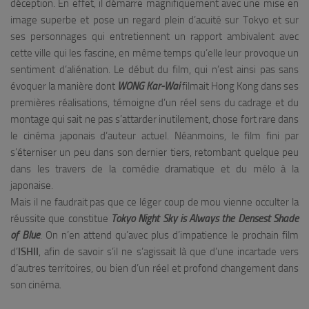
déception. En effet, il démarre magnifiquement avec une mise en
image superbe et pose un regard plein d’acuité sur Tokyo et sur
ses personnages qui entretiennent un rapport ambivalent avec
cette ville qui les fascine, en même temps qu’elle leur provoque un
sentiment d’aliénation. Le début du film, qui n’est ainsi pas sans
évoquer la manière dont
WONG Kar-Wai
filmait Hong Kong dans ses
premières réalisations, témoigne d’un réel sens du cadrage et du
montage qui sait ne pas s’attarder inutilement, chose fort rare dans
le cinéma japonais d’auteur actuel. Néanmoins, le film fini par
s’éterniser un peu dans son dernier tiers, retombant quelque peu
dans les travers de la comédie dramatique et du mélo à la
japonaise.
Mais il ne faudrait pas que ce léger coup de mou vienne occulter la
réussite que constitue
Tokyo Night Sky is Always the Densest Shade
of Blue
. On n’en attend qu’avec plus d’impatience le prochain film
d’
ISHII
, afin de savoir s’il ne s’agissait là que d’une incartade vers
d’autres territoires, ou bien d’un réel et profond changement dans
son cinéma.