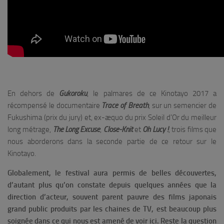
En dehors de
Gukoroku
, le palmares de ce Kinotayo 2017 a
récompensé le documentaire
Trace of Breath
, sur un semencier de
Fukushima (prix du jury) et, ex-æquo du prix Soleil d’Or du meilleur
long métrage,
The Long Excuse
,
Close-Knit
et
Oh Lucy !
, trois films que
nous aborderons dans la seconde partie de ce retour sur le
Kinotayo.
Globalement, le festival aura permis de belles découvertes,
d’autant plus qu’on constate depuis quelques années que la
direction d’acteur, souvent parent pauvre des films japonais
grand public produits par les chaines de TV, est beaucoup plus
soignée dans ce qui nous est amené de voir ici. Reste la question