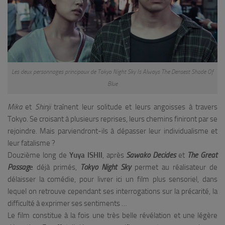
Les deux personnages principaux de Tokyo Night Sky Is Always The Densest Shade Of
Blue
Mika
et
Shinji
traînent leur solitude et leurs angoisses à travers
Tokyo. Se croisant à plusieurs reprises, leurs chemins finiront par se
rejoindre. Mais parviendront-ils à dépasser leur individualisme et
leur fatalisme ?
Douzième long de
Yuya ISHII
, après
Sawako Decides
et
The Great
Passag
e
déjà primés,
Tokyo Night Sky
permet au réalisateur de
délaisser la comédie, pour livrer ici un film plus sensoriel, dans
lequel on retrouve cependant ses interrogations sur la précarité, la
difficulté à exprimer ses sentiments …
Le film constitue à la fois une très belle révélation et une légère