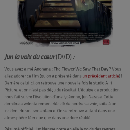
Jun la voix du cœur
(DVD)
:
Vous avez aimé
Anohana : The Flower We Saw That Day
? Vous
allez adorer ce film (qu’on a présenté dans
un précédent article
) !
Derrière celui-ci, on retrouve une nouvelle fois le studio A-1
Picture, et on n’est pas déçu du résultat. L’équipe de production
nous fait suivre l’évolution d’une lycéenne, Jun Narase. Cette
dernière a volontairement décidé de perdre sa voix, suite à un
incident durant son enfance. On se retrouve autant dans une
atmosphère féerique que dans une dure réalité.
Résumé officiel :
Jun Naruse porte en elle le poids des regrets.