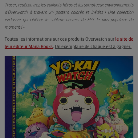
Tracer, redécouvrez les vaillants héros et les somptueux environnements
d’Overwatch à travers 24 posters colorés et inédits ! Une collection
exclusive qui célèbre le sublime univers du FPS le plus populaire du
moment
!
»
Toutes les informations sur ces produits Overwatch sur
le site de
leur éditeur Mana Books
.
Un exemplaire de chaque est à gagner.