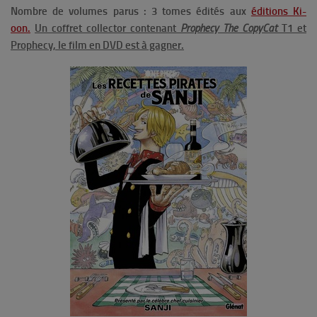
Nombre de volumes parus : 3 tomes édités aux
éditions Ki-
oon.
Un coffret collector contenant
Prophecy The CopyCat
T1 et
Prophecy, le film en DVD est à gagner.