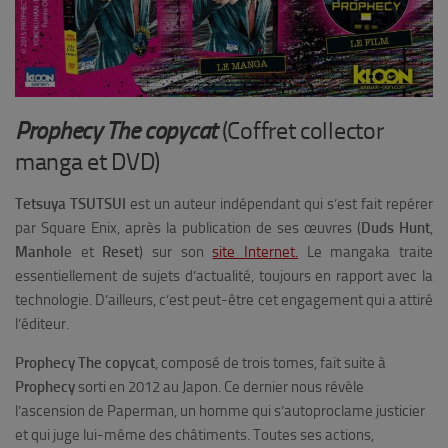
Prophecy The copycat
(Coffret collector
manga et DVD)
Tetsuya TSUTSUI
est un auteur indépendant qui s’est fait repérer
par Square Enix, après la publication de ses œuvres (
Duds Hunt
,
Manhol
e
et
Reset
) sur son
site Internet.
Le mangaka traite
essentiellement de sujets d’actualité, toujours en rapport avec la
technologie. D’ailleurs, c’est peut-être cet engagement qui a attiré
l’éditeur.
Prophecy The copycat
, composé de trois tomes, fait suite à
Prophecy
sorti en 2012 au Japon. Ce dernier nous révèle
l’ascension de Paperman, un homme qui s’autoproclame justicier
et qui juge lui-même des châtiments. Toutes ses actions,