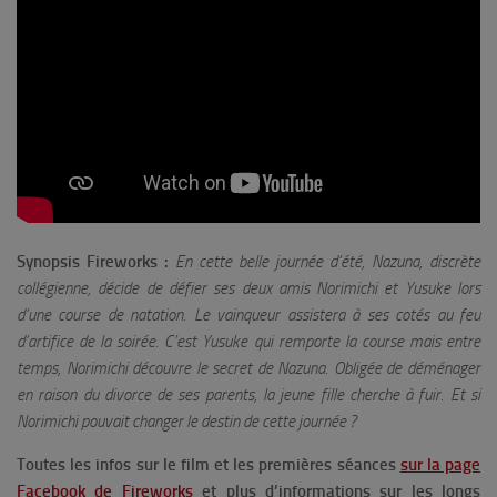
Synopsis Fireworks :
En cette belle journée d’été, Nazuna, discrète
collégienne, décide de défier ses deux amis Norimichi et Yusuke lors
d’une course de natation. Le vainqueur assistera à ses cotés au feu
d’artifice de la soirée. C’est Yusuke qui remporte la course mais entre
temps, Norimichi découvre le secret de Nazuna. Obligée de déménager
en raison du divorce de ses parents, la jeune fille cherche à fuir. Et si
Norimichi pouvait changer le destin de cette journée ?
Toutes les infos sur le film et les premières séances
sur la page
Facebook de Fireworks
et plus d’informations sur les longs