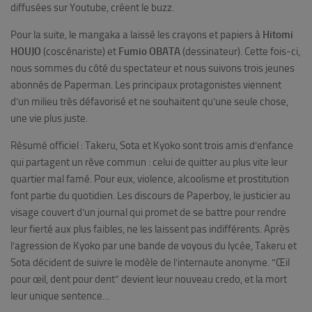
diffusées sur Youtube, créent le buzz.
Pour la suite, le mangaka a laissé les crayons et papiers à
Hitomi
HOUJO
(coscénariste) et
Fumio OBATA
(dessinateur). Cette fois-ci,
nous sommes du côté du spectateur et nous suivons trois jeunes
abonnés de Paperman. Les principaux protagonistes viennent
d’un milieu très défavorisé et ne souhaitent qu’une seule chose,
une vie plus juste.
Résumé officiel : Takeru, Sota et Kyoko sont trois amis d’enfance
qui partagent un rêve commun : celui de quitter au plus vite leur
quartier mal famé. Pour eux, violence, alcoolisme et prostitution
font partie du quotidien. Les discours de Paperboy, le justicier au
visage couvert d’un journal qui promet de se battre pour rendre
leur fierté aux plus faibles, ne les laissent pas indifférents. Après
l’agression de Kyoko par une bande de voyous du lycée, Takeru et
Sota décident de suivre le modèle de l’internaute anonyme. “Œil
pour œil, dent pour dent” devient leur nouveau credo, et la mort
leur unique sentence…