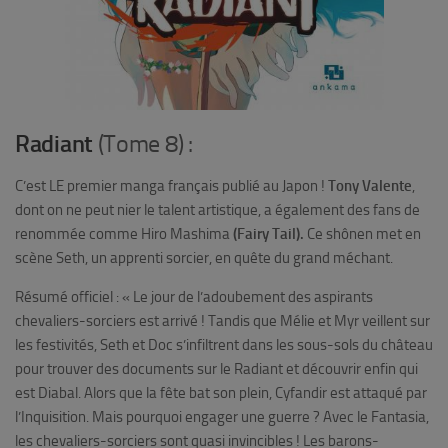
Radiant
(Tome 8) :
C’est
LE
premier manga français publié au Japon !
Tony Valente
,
dont on ne peut nier le talent artistique, a également des fans de
renommée comme Hiro Mashima
(Fairy Tail).
Ce shônen met en
scène Seth, un apprenti sorcier, en quête du grand méchant.
Résumé o
f
ficiel :
« Le jour de l’adoubement des aspirants
chevaliers-sorciers est arrivé ! Tandis que Mélie et Myr veillent sur
les festivités, Seth et Doc s’infiltrent dans les sous-sols du château
pour trouver des documents sur le Radiant et découvrir enfin qui
est Diabal. Alors que la fête bat son plein, Cyfandir est attaqué par
l’Inquisition. Mais pourquoi engager une guerre ? Avec le Fantasia,
les chevaliers-sorciers sont quasi invincibles ! Les barons-