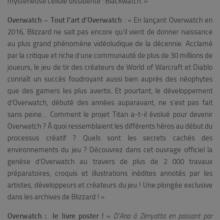
mystérieuse cellule dissidente : Blackwatch. »
Overwatch – Tout l’art d’Overwatch
:
« En lançant Overwatch en
2016, Blizzard ne sait pas encore qu’il vient de donner naissance
au plus grand phénomène vidéoludique de la décennie. Acclamé
par la critique et riche d’une communauté de plus de 30 millions de
joueurs, le jeu de tir des créateurs de World of Warcraft et Diablo
connaît un succès foudroyant aussi bien auprès des néophytes
que des gamers les plus avertis. Et pourtant, le développement
d’Overwatch, débuté des années auparavant, ne s’est pas fait
sans peine… Comment le projet Titan a-t-il évolué pour devenir
Overwatch ? À quoi ressemblaient les différents héros au début du
processus créatif ? Quels sont les secrets cachés des
environnements du jeu ? Découvrez dans cet ouvrage officiel la
genèse d’Overwatch au travers de plus de 2 000 travaux
préparatoires, croquis et illustrations inédites annotés par les
artistes, développeurs et créateurs du jeu ! Une plongée exclusive
dans les archives de Blizzard ! »
Overwatch : le livre poster !
«
D’Ana à Zenyatta en passant par