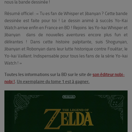
nous la bande dessinée !
Résumé officiel :
«
Tu es fan de Whisper et Jibanyan ? Cette bande
dessinée est faite pour toi ! Le dessin animé à succès Yo-Kai
Watch arrive enfin en France en BD ! Rejoins les Yo-kai Whisper et
Jibanyan dans de nouvelles aventures encore plus fun et
délirantes ! Dans cette histoire palpitante, suis Shogunyan,
Jibanyan et Robonyan dans leur lutte historique contre Fouétar, le
Yo-kai Vaillant. Indispensable pour tous les fans de la série Yo-kai
Watch ! »
Toutes les informations sur la BD sur le site de
son éditeur nobi-
nobi !
.
Un exemplaire du tome 1 est à gagner.