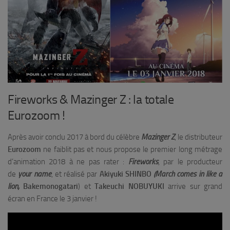
Fireworks & Mazinger Z : la totale
Eurozoom !
Après avoir conclu 2017 à bord du célèbre
Mazinger Z
, le distributeur
Eurozoom
ne faiblit pas et nous propose le premier long métrage
d’animation 2018 à ne pas rater :
Fireworks
, par le producteur
de
your name
, et réalisé par
Akiyuki SHINBO
(March comes in like a
lion,
Bakemonogatari
) et
Takeuchi NOBUYUKI
arrive sur grand
écran en France le 3 janvier !