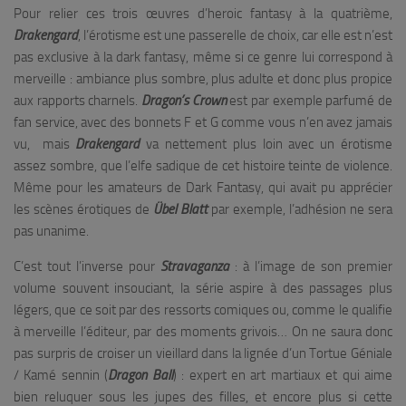
Pour relier ces trois œuvres d’heroic fantasy à la quatrième,
Drakengard
, l’érotisme est une passerelle de choix, car elle est n’est
pas exclusive à la dark fantasy, même si ce genre lui correspond à
merveille : ambiance plus sombre, plus adulte et donc plus propice
aux rapports charnels.
Dragon’s Crown
est par exemple parfumé de
fan service, avec des bonnets F et G comme vous n’en avez jamais
vu, mais
Drakengard
va nettement plus loin avec un érotisme
assez sombre, que l’elfe sadique de cet histoire teinte de violence.
Même pour les amateurs de Dark Fantasy, qui avait pu apprécier
les scènes érotiques de
Übel Blatt
par exemple, l’adhésion ne sera
pas unanime.
C’est tout l’inverse pour
Stravaganza
: à l’image de son premier
volume souvent insouciant, la série aspire à des passages plus
légers, que ce soit par des ressorts comiques ou, comme le qualifie
à merveille l’éditeur, par des moments grivois… On ne saura donc
pas surpris de croiser un vieillard dans la lignée d’un Tortue Géniale
/ Kamé sennin (
Dragon Ball
) : expert en art martiaux et qui aime
bien reluquer sous les jupes des filles, et encore plus si cette