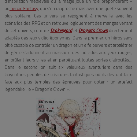
d’inspiration médiévale où la magie joue un rôle prépondérant –
ou
heroic Fantasy
, qui s’en rapproche mais avec une quête souvent
plus solitaire. Ces univers se rejoignent à merveille avec les
scénarios des RPG et on retrouve logiquement des mangas venant
de cet univers, comme
Drakengard
et
Dragon’s Crown
directement
adaptés des jeux vidéo éponymes. Dans le premier, un héros sans
pitié capable de contrôler un dragon et un elfe pervers et arbalétrier
de génie s’adonnent au massacre des individus aux yeux rouges,
en brûlant leurs villes et en perpétuant toutes sortes d’atrocités…
Dans le second on suit six valeureux aventuriers dans des
labyrinthes peuplés de créatures fantastiques où ils devront faire
face aux plus terribles des épreuves pour obtenir un artefact
légendaire : le « Dragon’s Crown ».