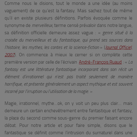
Comme nous le disions, tout le monde a une idée (au moins
vaguement) de ce qu’est la fantasy. Mais sachez tout de même
qu’il en existe plusieurs définitions. Parfois évoquée comme le
synonyme de
merveilleux,
terme censé prévaloir dans notre langue,
sa définition officielle demeure assez vague : «
genre situé à la
croisée du merveilleux et du fantastique, qui prend ses sources dans
l’histoire, les mythes, les contes et la science-fiction
» (
Journal Officiel,
2007
). On commence à mieux le cerner si on complète cette
première version par celle de l’écrivain
André-François Ruaud
: «
La
fantasy est une littérature fantastique incorporant dans son récit un
élément d’irrationnel qui n’est pas traité seulement de manière
horrifique, et présente généralement un aspect mythique et est souvent
incarné par l’irruption ou l’utilisation de la magie. »
Magie, irrationnel, mythe…ok, on y voit un peu plus clair… mais
demeure un certain enchevêtrement entre fantastique et fantasy,
la place du second comme sous-genre du premier faisant encore
débat. Pour notre article et pour faire simple, disons que le
fantastique se définit comme l’intrusion du surnaturel dans une