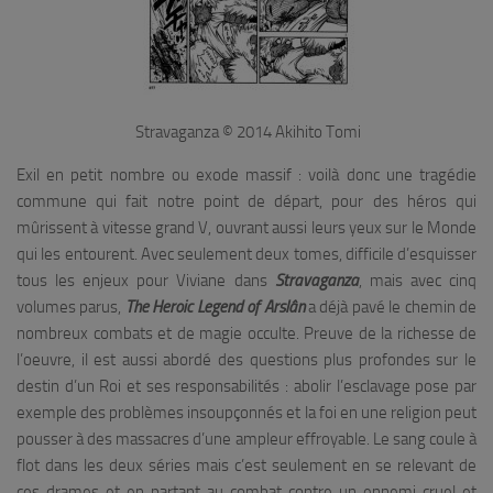
Stravaganza © 2014 Akihito Tomi
Exil en petit nombre ou exode massif : voilà donc une tragédie
commune qui fait notre point de départ, pour des héros qui
mûrissent à vitesse grand V, ouvrant aussi leurs yeux sur le Monde
qui les entourent. Avec seulement deux tomes, difficile d’esquisser
tous les enjeux pour Viviane dans
Stravaganza
, mais avec cinq
volumes parus,
The Heroic Legend of Arslân
a déjà pavé le chemin de
nombreux combats et de magie occulte. Preuve de la richesse de
l’oeuvre, il est aussi abordé des questions plus profondes sur le
destin d’un Roi et ses responsabilités : abolir l’esclavage pose par
exemple des problèmes insoupçonnés et la foi en une religion peut
pousser à des massacres d’une ampleur effroyable. Le sang coule à
flot dans les deux séries mais c’est seulement en se relevant de
ces drames et en partant au combat contre un ennemi cruel et