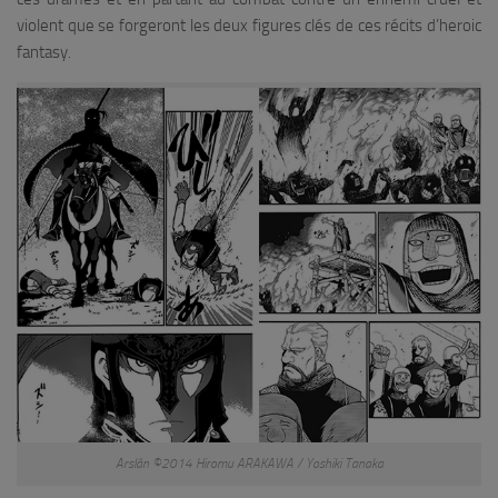
violent que se forgeront les deux figures clés de ces récits d’heroic
fantasy.
Arslân ©2014 Hiromu ARAKAWA / Yoshiki Tanaka