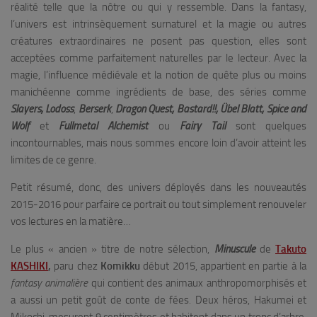
réalité telle que la nôtre ou qui y ressemble. Dans la fantasy,
l’univers est intrinsèquement surnaturel et la magie ou autres
créatures extraordinaires ne posent pas question, elles sont
acceptées comme parfaitement naturelles par le lecteur. Avec la
magie, l’influence médiévale et la notion de quête plus ou moins
manichéenne comme ingrédients de base, des séries comme
Slayers,
Lodoss
,
Berserk
,
Dragon Quest, Bastard!!, Übel Blatt, Spice and
Wolf
et
Fullmetal Alchemist
ou
Fairy Tail
sont quelques
incontournables, mais nous sommes encore loin d’avoir atteint les
limites de ce genre.
Petit résumé, donc, des univers déployés dans les nouveautés
2015-2016 pour parfaire ce portrait ou tout simplement renouveler
vos lectures en la matière…
Le plus « ancien » titre de notre sélection,
Minuscule
de
Takuto
KASHIKI
,
paru chez
Komikku
début 2015, appartient en partie à la
fantasy animalière
qui contient des animaux anthropomorphisés et
a aussi un petit goût de conte de fées
.
Deux héros, Hakumei et
Mikochi, mesurent 9 centimètres et habitent dans un tronc d’arbre.