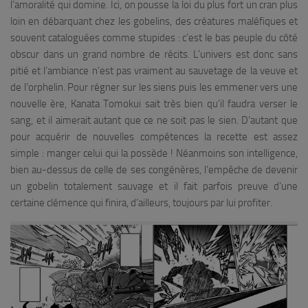
l’amoralité qui domine. Ici, on pousse la loi du plus fort un cran plus
loin en débarquant chez les gobelins, des créatures maléfiques et
souvent cataloguées comme stupides : c’est le bas peuple du côté
obscur dans un grand nombre de récits. L’univers est donc sans
pitié et l’ambiance n’est pas vraiment au sauvetage de la veuve et
de l’orphelin. Pour régner sur les siens puis les emmener vers une
nouvelle ère, Kanata Tomokui sait très bien qu’il faudra verser le
sang, et il aimerait autant que ce ne soit pas le sien. D’autant que
pour acquérir de nouvelles compétences la recette est assez
simple : manger celui qui la possède ! Néanmoins son intelligence,
bien au-dessus de celle de ses congénères, l’empêche de devenir
un gobelin totalement sauvage et il fait parfois preuve d’une
certaine clémence qui finira, d’ailleurs, toujours par lui profiter.