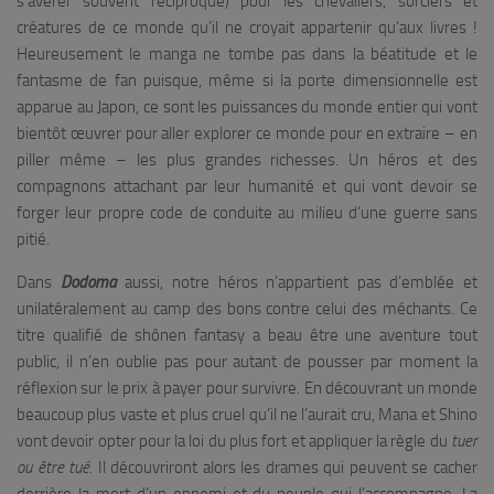
s’avérer souvent réciproque) pour les chevaliers, sorciers et
créatures de ce monde qu’il ne croyait appartenir qu’aux livres !
Heureusement le manga ne tombe pas dans la béatitude et le
fantasme de fan puisque, même si la porte dimensionnelle est
apparue au Japon, ce sont les puissances du monde entier qui vont
bientôt œuvrer pour aller explorer ce monde pour en extraire – en
piller même – les plus grandes richesses. Un héros et des
compagnons attachant par leur humanité et qui vont devoir se
forger leur propre code de conduite au milieu d’une guerre sans
pitié.
Dans
Dodoma
aussi, notre héros n’appartient pas d’emblée et
unilatéralement au camp des bons contre celui des méchants. Ce
titre qualifié de shônen fantasy a beau être une aventure tout
public, il n’en oublie pas pour autant de pousser par moment la
réflexion sur le prix à payer pour survivre. En découvrant un monde
beaucoup plus vaste et plus cruel qu’il ne l’aurait cru, Mana et Shino
vont devoir opter pour la loi du plus fort et appliquer la règle du
tuer
ou être tué.
Il découvriront alors les drames qui peuvent se cacher