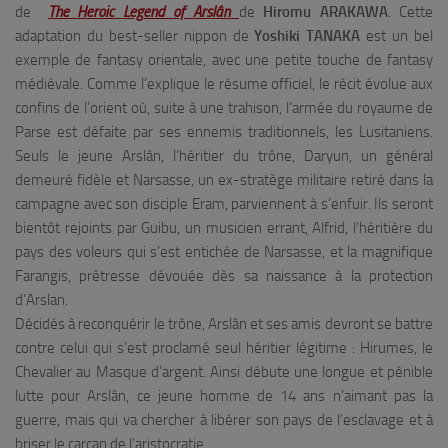
de
The Heroic Legend of Arslân
de
Hiromu ARAKAWA
. Cette
adaptation du best-seller nippon de
Yoshiki
TANAKA
est un bel
exemple de fantasy orientale, avec une petite touche de fantasy
médiévale. Comme l’explique le résume officiel, le récit évolue aux
confins de l’orient où, s
uite à une trahison, l’armée du royaume de
Parse est défaite par ses ennemis traditionnels, les Lusitaniens.
Seuls le jeune Arslân, l’héritier du trône, Daryun, un général
demeuré fidèle et Narsasse, un ex-stratège militaire retiré dans la
campagne avec son disciple Eram, parviennent à s’enfuir. Ils seront
bientôt rejoints par Guibu, un musicien errant, Alfrid, l’héritière du
pays des voleurs qui s’est entichée de Narsasse, et la magnifique
Farangis, prêtresse dévouée dès sa naissance à la protection
d’Arslan.
Décidés à reconquérir le trône, Arslân et ses amis devront se battre
contre celui qui s’est proclamé seul héritier légitime : Hirumes, le
Chevalier au Masque d’argent. Ainsi débute une longue et pénible
lutte pour Arslân, ce jeune homme de 14 ans n’aimant pas la
guerre, mais qui va chercher à libérer son pays de l’esclavage et à
briser le carcan de l’aristocratie…