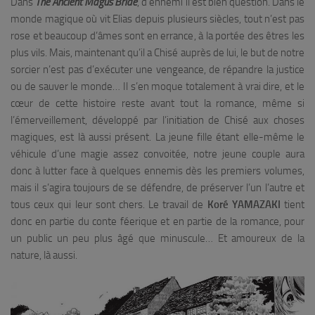
Dans
The Ancient Magus Bride
, d’ennemi il est bien question. Dans le
monde magique où vit Elias depuis plusieurs siècles, tout n’est pas
rose et beaucoup d’âmes sont en errance, à la portée des êtres les
plus vils. Mais, maintenant qu’il a Chisé auprès de lui, le but de notre
sorcier n’est pas d’exécuter une vengeance, de répandre la justice
ou de sauver le monde… Il s’en moque totalement à vrai dire, et le
cœur de cette histoire reste avant tout la romance, même si
l’émerveillement, développé par l’initiation de Chisé aux choses
magiques, est là aussi présent. La jeune fille étant elle-même le
véhicule d’une magie assez convoitée, notre jeune couple aura
donc à lutter face à quelques ennemis dès les premiers volumes,
mais il s’agira toujours de se défendre, de préserver l’un l’autre et
tous ceux qui leur sont chers. Le travail de
Koré YAMAZAKI
tient
donc en partie du conte féerique et en partie de la romance, pour
un public un peu plus âgé que minuscule… Et amoureux de la
nature, là aussi.