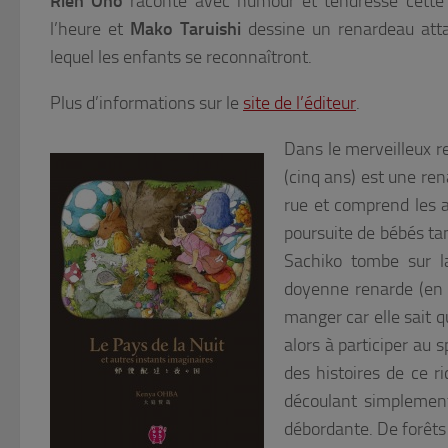
Rien Ono
raconte avec humour et tendresse cette h
l’heure et
Mako Taruishi
dessine un renardeau atta
lequel les enfants se reconnaîtront.
Plus d’informations sur le
site de l’éditeur
.
Dans le merveilleux r
(cinq ans) est une ren
rue et comprend les a
poursuite de bébés ta
Sachiko tombe sur la
doyenne renarde (en ef
manger car elle sait q
alors à participer au 
des histoires de ce r
découlant simplement
débordante. De forêts 