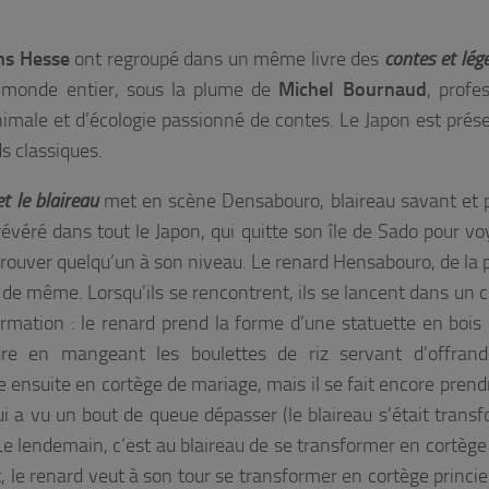
ons Hesse
ont regroupé dans un même livre des
contes et lég
monde entier, sous la plume de
Michel Bournaud
, profe
nimale et d’écologie passionné de contes. Le Japon est prés
ds classiques.
t le blaireau
met en scène Densabouro, blaireau savant et 
évéré dans tout le Japon, qui quitte son île de Sado pour vo
trouver quelqu’un à son niveau. Le renard Hensabouro, de la 
t de même. Lorsqu’ils se rencontrent, ils se lancent dans un 
rmation : le renard prend la forme d’une statuette en bois
dre en mangeant les boulettes de riz servant d’offrand
 ensuite en cortège de mariage, mais il se fait encore prendr
ui a vu un bout de queue dépasser (le blaireau s’était trans
Le lendemain, c’est au blaireau de se transformer en cortège 
le renard veut à son tour se transformer en cortège princier,