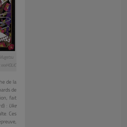
Mugetsu
s xxxHOLIC
he de la
nards de
on, fait
rd) :
Uke
ulte. Ces
épreuve,