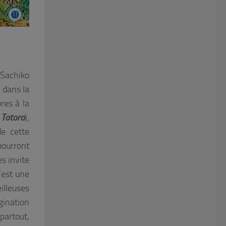
e Sachiko
 dans la
res à la
 Totoro
),
de cette
pourront
s invite
’est une
illeuses
gination
partout,