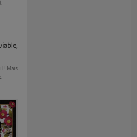
l.
iable,
l ! Mais
e.