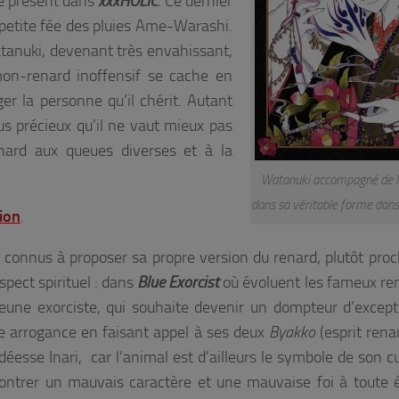
be présent dans
xxxHOLIC
. Ce dernier
 petite fée des pluies Ame-Warashi.
Watanuki, devenant très envahissant,
mon-renard inoffensif se cache en
ger la personne qu’il chérit. Autant
us précieux qu’il ne vaut mieux pas
nard aux queues diverses et à la
Watanuki accompagné de 
dans sa véritable forme dan
tion
.
connus à proposer sa propre version du renard, plutôt proc
spect spirituel : dans
Blue Exorcist
où évoluent les fameux re
eune exorciste, qui souhaite devenir un dompteur d’excepti
e arrogance en faisant appel à ses deux
Byakko
(esprit rena
 déesse Inari, car l’animal est d’ailleurs le symbole de son c
ontrer un mauvais caractère et une mauvaise foi à toute 