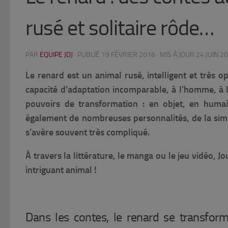
rusé et solitaire rôde…
PAR
EQUIPE JDJ
· PUBLIÉ
19 FÉVRIER 2016
· MIS À JOUR
24 JUIN 2
Le renard est un animal rusé, intelligent et très o
capacité d’adaptation incomparable, à l’homme, à la
pouvoirs de transformation : en objet, en humai
également de nombreuses personnalités, de la simpl
s’avère souvent très compliqué.
À travers la littérature, le manga ou le jeu vidéo, J
intriguant animal !
Dans les contes, le renard se transfor