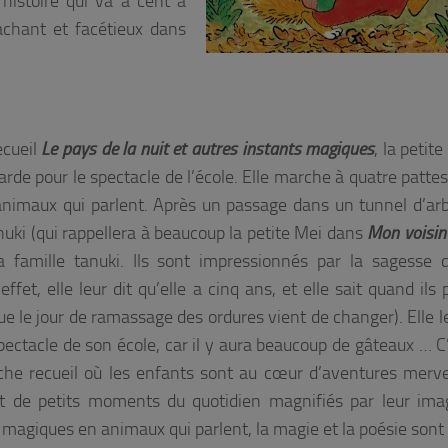
istoire qui va à cent à
chant et facétieux dans
ecueil
Le pays de la nuit et autres instants magiques
, la petit
arde pour le spectacle de l’école. Elle marche à quatre pattes
nimaux qui parlent. Après un passage dans un tunnel d’arb
nuki (qui rappellera à beaucoup la petite Mei dans
Mon voisin
 famille tanuki. Ils sont impressionnés par la sagesse 
fet, elle leur dit qu’elle a cinq ans, et elle sait quand ils 
ue le jour de ramassage des ordures vient de changer). Elle le
spectacle de son école, car il y aura beaucoup de gâteaux … C
iche recueil où les enfants sont au cœur d’aventures merve
 de petits moments du quotidien magnifiés par leur ima
magiques en animaux qui parlent, la magie et la poésie sont 