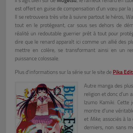
Il s’agit bien sûr de
Mugetsu
, le fameux renard en tu
est offert en guise de compensation d’un vœu par la
Il se retrouvera très vite à suivre partout le héros, 
tout en le protégeant, car sous ses dehors de dé
réalité un redoutable guerrier prêt à tout pour proté
dire que le renard apparaît ici comme un allié des pl
mettre en colère, se transformant ainsi en un re
puissance colossale.
Plus d’informations sur la série sur le site de
Pika Edi
Autre manga des plus 
religion et donc d’un a
Izumo Kamiki. Cette j
montre d’une véritabl
et
Mike
, associés à la
derniers, non sans m