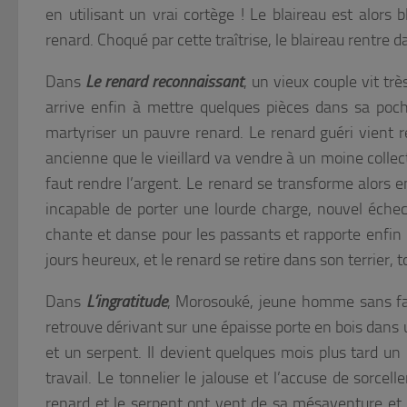
en utilisant un vrai cortège ! Le blaireau est alors
renard. Choqué par cette traîtrise, le blaireau rentre d
Dans
Le renard reconnaissant
, un vieux couple vit t
arrive enfin à mettre quelques pièces dans sa poche
martyriser un pauvre renard. Le renard guéri vient 
ancienne que le vieillard va vendre à un moine collecti
faut rendre l’argent. Le renard se transforme alors 
incapable de porter une lourde charge, nouvel échec. 
chante et danse pour les passants et rapporte enfin 
jours heureux, et le renard se retire dans son terrier,
Dans
L’ingratitude
, Morosouké, jeune homme sans fam
retrouve dérivant sur une épaisse porte en bois dans u
et un serpent. Il devient quelques mois plus tard u
travail. Le tonnelier le jalouse et l’accuse de sorcel
renard et le serpent ont vent de sa mésaventure et d