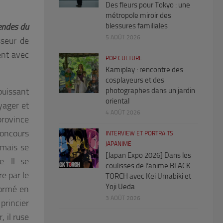
Des fleurs pour Tokyo : une
métropole miroir des
endes du
blessures familiales
5 AOÛT 2026
sseur de
ent avec
POP CULTURE
Kamiplay : rencontre des
cosplayeurs et des
puissant
photographes dans un jardin
oriental
yager et
4 AOÛT 2026
province
concours
INTERVIEW ET PORTRAITS
JAPANIME
 mais se
[Japan Expo 2026] Dans les
e. Il se
coulisses de l’anime BLACK
e par le
TORCH avec Kei Umabiki et
Yoji Ueda
formé en
3 AOÛT 2026
princier
 il ruse