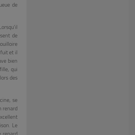
queue de
orsqu’il
ssent de
uilloire
uit et il
uve bien
lle, qui
lors des
cine, se
n renard
xcellent
ison. Le
e renard