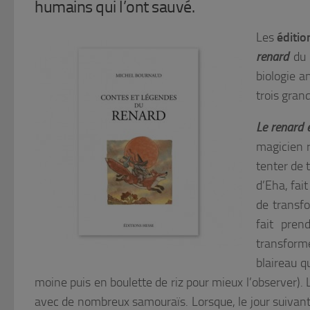
humains qui l’ont sauvé.
Les
éditi
renard
du 
biologie a
trois gran
Le renard e
magicien r
tenter de 
d’Eha, fai
de transfo
fait pren
transforme
blaireau q
moine puis en boulette de riz pour mieux l’observer). 
avec de nombreux samouraïs. Lorsque, le jour suivant, 