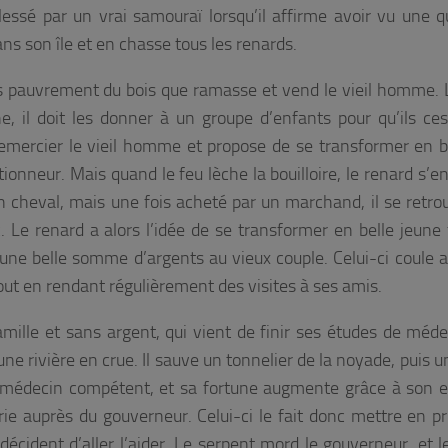
 blessé par un vrai samouraï lorsqu’il affirme avoir vu une 
ans son île et en chasse tous les renards.
rès pauvrement du bois que ramasse et vend le vieil homme. L
, il doit les donner à un groupe d’enfants pour qu’ils ce
remercier le vieil homme et propose de se transformer en bo
onneur. Mais quand le feu lèche la bouilloire, le renard s’enf
en cheval, mais une fois acheté par un marchand, il se retro
Le renard a alors l’idée de se transformer en belle jeune fi
une belle somme d’argents au vieux couple. Celui-ci coule a
 tout en rendant régulièrement des visites à ses amis.
ille et sans argent, qui vient de finir ses études de méde
ne rivière en crue. Il sauve un tonnelier de la noyade, puis u
n médecin compétent, et sa fortune augmente grâce à son e
lerie auprès du gouverneur. Celui-ci le fait donc mettre en pr
écident d’aller l’aider. Le serpent mord le gouverneur, et l