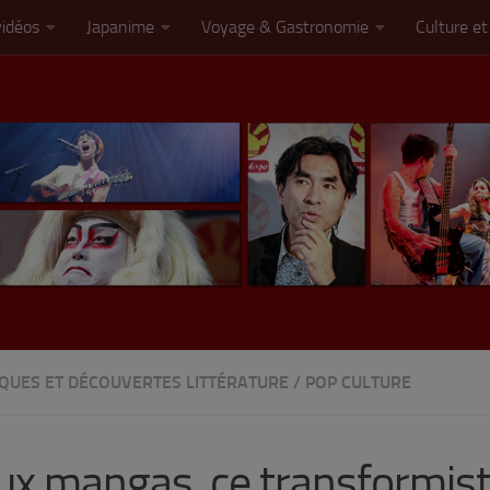
vidéos
Japanime
Voyage & Gastronomie
Culture et
IQUES ET DÉCOUVERTES LITTÉRATURE
/
POP CULTURE
aux mangas, ce transformis