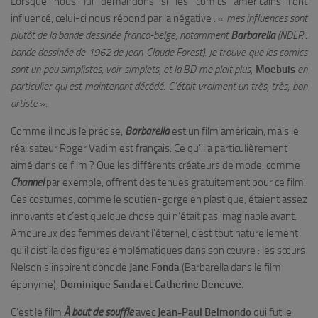
Lorsque nous lui demandons si les comics américains l’ont
influencé, celui-ci nous répond par la négative : «
mes influences sont
plutôt de la bande dessinée franco-belge, notamment
Barbarella
(NDLR :
bande dessinée de 1962 de Jean-Claude Forest). Je trouve que les comics
sont un peu simplistes, voir simplets, et la BD me plait plus,
Moebuis
en
particulier qui est maintenant décédé. C’était vraiment un très, très, bon
artiste
».
Comme il nous le précise,
Barbarella
est un film américain, mais le
réalisateur Roger Vadim est français. Ce qu’il a particulièrement
aimé dans ce film ? Que les différents créateurs de mode, comme
Channel
par exemple, offrent des tenues gratuitement pour ce film.
Ces costumes, comme le soutien-gorge en plastique, étaient assez
innovants et c’est quelque chose qui n’était pas imaginable avant.
Amoureux des femmes devant l’éternel, c’est tout naturellement
qu’il distilla des figures emblématiques dans son œuvre : les sœurs
Nelson s’inspirent donc de
Jane Fonda
(Barbarella dans le film
éponyme),
Dominique Sanda
et
Catherine Deneuve
.
C’est le film
À bout de souffle
avec
Jean-Paul Belmondo
qui fut le