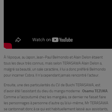
À l’époque, au Japon, Jean-Paul Belmondo et Alain Delon étaient
tous les deux très connus, mais selon TERASAWA Alain Delon a,
malgré sa beauté, un sale caractère, il lui a donc préféré Belmondo
pour incarner Cobra. Il n’a cependant jamais rencontré l’acteur.
Ensuite, une des particularités du CV de Buichi TERASAWA, est
d’avoir été l’assistant du dieu du manga moderne :
Osamu TEZUKA
.
Comme a l’accoutumé chez les mangaka, ce dernier ne faisait faire
les personnages à personne d’autre qu’à lui-même, Mr TERASAWA
se cantonnait donc à ce qui est habituellement laissé aux assistants,