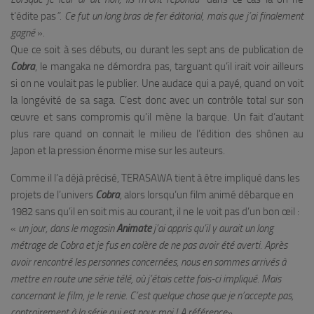
t’édite pas
”. Ce fut un long bras de fer éditorial, mais que j’ai finalement
gagné
».
Que ce soit à ses débuts, ou durant les sept ans de publication de
Cobra
, le mangaka ne démordra pas, targuant qu’il irait voir ailleurs
si on ne voulait pas le publier. Une audace qui a payé, quand on voit
la longévité de sa saga. C’est donc avec un contrôle total sur son
œuvre et sans compromis qu’il mène la barque. Un fait d’autant
plus rare quand on connait le milieu de l’édition des sh
ô
nen au
Japon et la pression énorme mise sur les auteurs.
Comme il l’a déjà précisé, TERASAWA tient à être impliqué dans les
projets de l’univers
Cobra
, alors lorsqu’un film animé débarque en
1982 sans qu’il en soit mis au courant, il ne le voit pas d’un bon œil :
«
un jour, dans le magasin
Animate
j’ai appris qu’il y aurait un long
métrage de Cobra et je fus en colère de ne pas avoir été averti. Après
avoir rencontré les personnes concernées, nous en sommes arrivés à
mettre en route une série télé, où j’étais cette fois-ci impliqué. Mais
concernant le film, je le renie. C’est quelque chose que je n’accepte pas,
contrairement à la série qui est pour moi LA référence
».