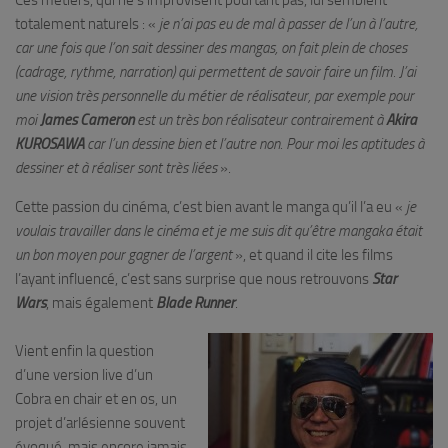
totalement naturels : «
je n’ai pas eu de mal à passer de l’un à l’autre,
car une fois que l’on sait dessiner des mangas, on fait plein de choses
(cadrage, rythme, narration) qui permettent de savoir faire un film. J’ai
une vision très personnelle du métier de réalisateur, par exemple pour
moi
James Cameron
est un très bon réalisateur contrairement à
Akira
KUROSAWA
car l’un dessine bien et l’autre non. Pour moi les aptitudes à
dessiner et à réaliser sont très liées
».
Cette passion du cinéma, c’est bien avant le manga qu’il l’a eu «
je
voulais travailler dans le cinéma et je me suis dit qu’être mangaka était
un bon moyen pour gagner de l’argent
», et quand il cite les films
l’ayant influencé, c’est sans surprise que nous retrouvons
Star
Wars
, mais également
Blade Runner
.
Vient enfin la question
d’une version live d’un
Cobra en chair et en os, un
projet d’arlésienne souvent
évoqué, mais encore jamais