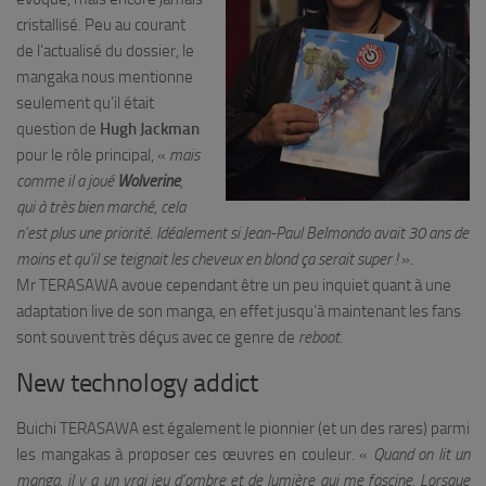
cristallisé. Peu au courant
de l’actualisé du dossier, le
mangaka nous mentionne
seulement qu’il était
question de
Hugh Jackman
pour le rôle principal, «
mais
comme il a joué
Wolverine
,
qui à très bien marché, cela
n’est plus une priorité. Idéalement si Jean-Paul Belmondo avait 30 ans de
moins et qu’il se teignait les cheveux en blond ça serait super !
».
Mr TERASAWA avoue cependant être un peu inquiet quant à une
adaptation live de son manga, en effet jusqu’à maintenant les fans
sont souvent très déçus avec ce genre de
reboot
.
New technology addict
Buichi TERASAWA est également le pionnier (et un des rares) parmi
les mangakas à proposer ces œuvres en couleur. «
Quand on lit un
manga, il y a un vrai jeu d’ombre et de lumière qui me fascine. Lorsque