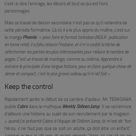
c’est-à-dire l’encrage, les décors et tout ce qui est hors
personnages.
Mais ce travail de dessin secondaire n’est pas ce qu’il retiendra de
cette période formatrice. Là où il a le plus appris du maître, c’est sur
le manga
Phoenix
: «
pour faire le format tonkabon (NDLR : publication
en tome relié), il a fallu réduire l’histoire, et il m’a confié la tâche de
sélectionner les parties les plus intéressantes pour réduire le nombre de
pages. C’est un travail de montage, comme au cinéma. Apprendre à
extraire le principale d’une longue histoire, pour en faire quelque chose de
dense et compact, c’est le plus grand cadeau qu’il m’ait fait
».
Keep the control
Rapidement après le début de sa carrière d’auteur, Mr TERASAWA
publie
Cobra
dans le mythique
Weekly Sh
ô
nen Jump
. Il se remémore
d’ailleurs une histoire au sujet de son recrutement par le magasin :
«
quand j’ai présenté Cobra à l’équipe de Sh
ô
nen Jump, ils m’ont dit “
ton
héros, il ne faut pas que ce soit un adulte, ça doit être un enfant
”.
Lorsque je leur ai dit non, ils m’ont répondu
“dans ce cas-là on ne