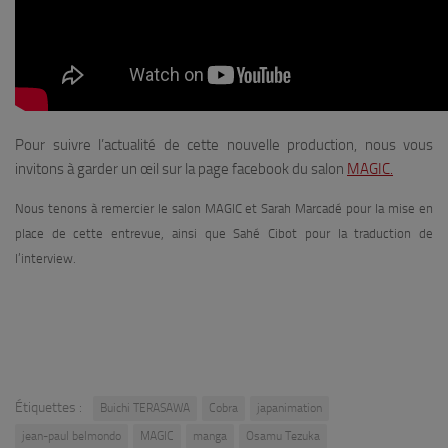
Pour suivre l’actualité de cette nouvelle production, nous vous
invitons à garder un œil sur la page facebook du salon
MAGIC.
Nous tenons à remercier le salon MAGIC et Sarah Marcadé pour la mise en
place de cette entrevue, ainsi que Sahé Cibot pour la traduction de
l’interview.
Étiquettes :
Buichi TERASAWA
Cobra
japanimation
jean-paul belmondo
MAGIC
manga
Osamu Tezuka