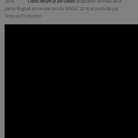
2016
Cobra Return of Joe Gillian
, adaptation animée de la
partie Rugball annoncée lors du MAGIC 2016 et produite par
Shibuya Production.