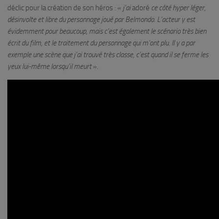
déclic pour la création de son héros : «
j’ai
adoré
ce côté hyper léger,
désinvolte et libre du personnage joué par Belmondo. L’acteur y est
évidemment pour beaucoup, mais c’est également le scénario très bien
écrit du film, et le traitement du personnage qui m’ont plu. Il y a par
exemple une scène que j’ai trouvé très classe, c’est quand il se ferme les
yeux lui-même lorsqu’il meurt
».