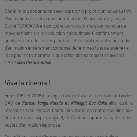
Dès le milieu des années 1990, apparait le projet d’un nouveau film
d’animation où il serait question de traiter l’origine du psychogun.
Buichi TERASAWA en conçoit le storyboard, mais par manque de
moyens financiers la production n’aboutit pas. C’est finalement
quelques deux décennies plus tard, et lorsqu’il rencontre un studio
d’animation entièrement composé de femmes fans de la série (le
rêve pour notre homme !), que cette idée se concrétise avec les
OAV
Cobra the animation
.
Viva la cinema !
Entre 1982 et 2008 le mangaka à donc travaillé au storyboard via les
OAV de
Karasu Tengu Kabuto
et
Midnight Eye Goku
ainsi qu’à la
réalisation avec les OAV Cobra. Sa volonté de contrôle va ainsi au-
delà du format papier originel, et l’auteur apporte sa patte à des
postes d’animation japonaise.
Ces métiers, qui ne s’improvisent pourtant pas, lui semblent