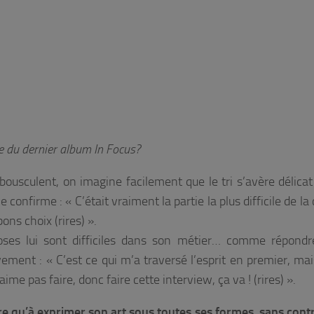
ue du dernier album In Focus?
bousculent, on imagine facilement que le tri s’avère délicat
le confirme :
« C’était vraiment la partie la plus difficile de la
ons choix (rires) ».
oses lui sont difficiles dans son métier… comme répondr
ivement :
« C’est ce qui m’a traversé l’esprit en premier, mai
ime pas faire, donc faire cette interview, ça va ! (rires) ».
re qu’à exprimer son art sous toutes ses formes, sans contr