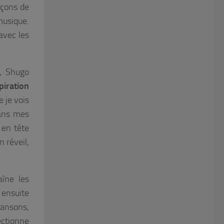
façons de
musique.
avec les
n, Shugo
piration
 je vois
dans mes
 en tête
 réveil,
aîne les
 ensuite
hansons,
ectionne