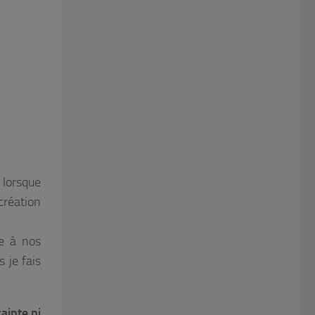
 lorsque
 création
e à nos
s je fais
ainte ni