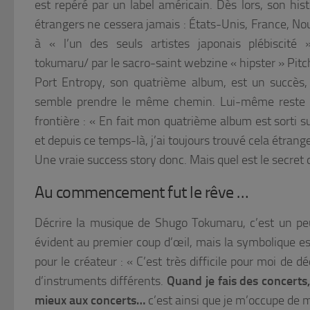
est repéré par un label américain. Dès lors, son his
étrangers ne cessera jamais : États-Unis, France, No
à « l’un des seuls artistes japonais plébiscité »
tokumaru/ par le sacro-saint webzine « hipster » Pitc
Port Entropy, son quatrième album, est un succès,
semble prendre le même chemin. Lui-même reste a
frontière :
« En fait mon quatrième album est sorti s
et depuis ce temps-là, j’ai toujours trouvé cela étrange 
Une vraie success story donc. Mais quel est le secret 
Au commencement fut le rêve …
Décrire la musique de Shugo Tokumaru, c’est un pe
évident au premier coup d’œil, mais la symbolique es
pour le créateur :
« C’est très difficile pour moi de d
d’instruments différents.
Quand je fais des concerts
mieux aux concerts…
c’est ainsi que je m’occupe de 