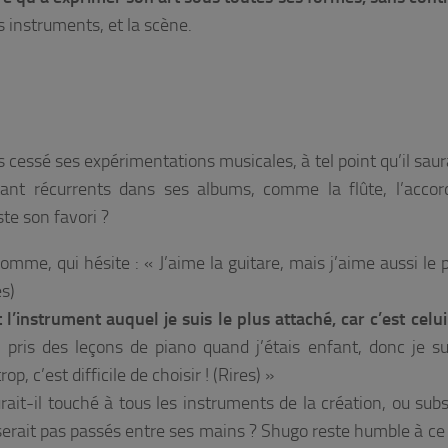
s instruments, et la scène.
cessé ses expérimentations musicales, à tel point qu’il saura
tant récurrents dans ses albums, comme la flûte, l’accor
ste son favori ?
homme, qui hésite :
« J’aime la guitare, mais j’aime aussi le 
es)
l’instrument auquel je suis le plus attaché, car c’est celui
ai pris des leçons de piano quand j’étais enfant, donc je su
op, c’est difficile de choisir ! (Rires) »
ait-il touché à tous les instruments de la création, ou subsi
erait pas passés entre ses mains ? Shugo reste humble à ce 