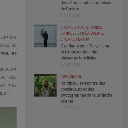
deuxième capitale mondiale
de l’anime
6 AOÛT 2026
CINÉMA, DRAMA ET VIDÉOS
/
CRITIQUES ET DÉCOUVERTES
carrière
CINÉMA ET DRAMA
st qu’au
Des fleurs pour Tokyo : une
métropole miroir des
nce, les
blessures familiales
5 AOÛT 2026
écouvrir
pour des
POP CULTURE
Kamiplay : rencontre des
 sur mes
cosplayeurs et des
upe ».
photographes dans un jardin
oriental
4 AOÛT 2026