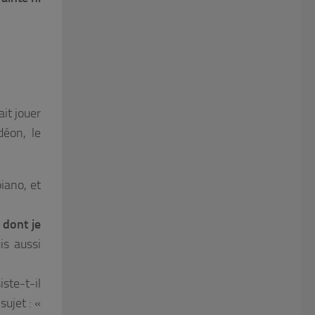
it jouer
déon, le
piano, et
 dont je
is aussi
ste-t-il
sujet :
«