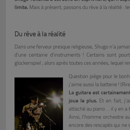
limite.
Mais à présent, passons du rêve à la réalité : le
Du rêve à la réalité
Dans une ferveur presque religieuse, Shugo n’a jamais 
d’une centaine d’instruments ! Certains sont pour
glockenspiel ; alors après toutes ces années, lequel re
Question piège pour le bon
j’aime aussi la batterie ! (Rir
La guitare est certainement 
joue le plus.
Et en fait, j’
attaché au piano … il y en a tr
Ainsi, l’homme orchestre aur
encore des rescapés qui ne s