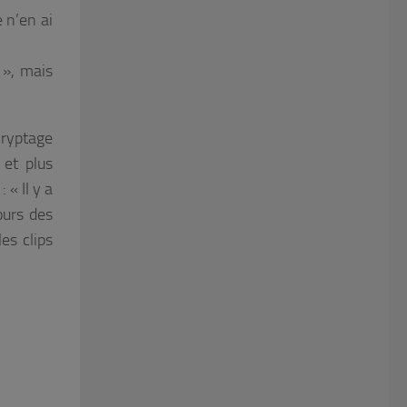
 n’en ai
 », mais
cryptage
 et plus
 :
« Il y a
ours des
es clips