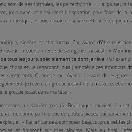
end soin de ses formules, les perfectionne :
« J’ai plusieurs 
t, joue avec, et ainsi vient l’inspiration pour faire de la 
r ma musique, et puis essaie de suivre cette idée en jouant 
onirique, sincère et chaleureux. Car avant d’être musicie
l rêveur, la source même de son génie musical :
« Mon ins
 de tous les jours, spécialement ce dont je rêve.
Par exemple
elque chose en le regardant, puis j’emmène ces émotions 
ces sentiments. Quand je me réveille, j’essaie de les garder
également, je rêve d’un groupe jouant de la musique, et à mon
ue le groupe jouait dans ma tête ».
ocessus ne s’arrête pas là. Boulimique musical, il ench
 ce qui ne donne parfois que de petites pièces qui parsèment
explique :
« J’ai tendance à composer beaucoup de petites c
gues et finissent sur mes albums. Mais au final, j’aff