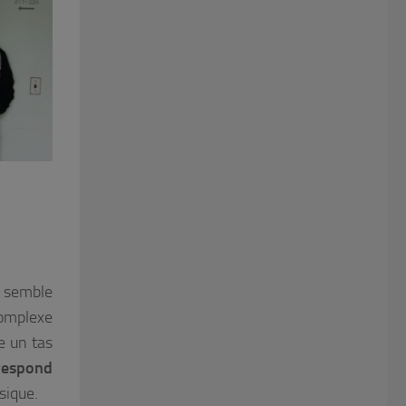
a semble
complexe
e un tas
rrespond
sique.