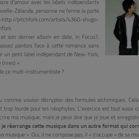
toire d’amour avec les labels indépendants
uvelle-Zélande, personne ne ferme la porte
:http://pitchfork.com/artists/4360-shugo-
hfork.
 et son dernier album en date, In Focus?,
ssez pantois face à cette romance sans
ur un petit label indépendant de New-York,
(rires) ».
de ce multi-instrumentiste ?
u comme vouloir décrypter des formules alchimiques. Cel
t trop lourde pour les néophytes. L’exercice est tout aussi 
écrire ma musique, mais je peux dire que je joue et enregistr
, je réarrange cette musique dans un autre format qui co
ma musique ».
Oui, il ne compose pas, il « s’occupe » de sa mu