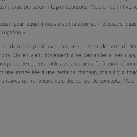
s? j’avais pensé en intégrer beaucoup. Mais en définitive, je
ocus?, pour lequel il nous a confié avoir eu « plusieurs idées
errogation ».
 ou du moins paraît avoir trouvé une sorte de carte de dé
ions. On en vient forcément à se demander si ses clips,
nt partie de cet ensemble assez tortueux. Ce à quoi il répond
ent une image liée à une certaine chanson, mais il y a touj
mentaires qui renvoient vers des sortes de concepts. Mais l