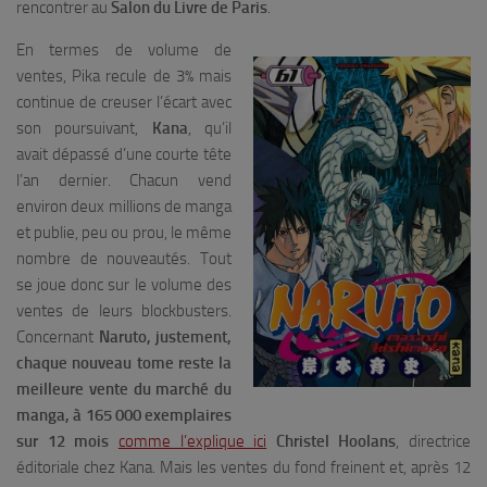
rencontrer au
Salon du Livre de Paris
.
En termes de volume de
ventes, Pika recule de 3% mais
continue de creuser l’écart avec
son poursuivant,
Kana
, qu’il
avait dépassé d’une courte tête
l’an dernier. Chacun vend
environ deux millions de manga
et publie, peu ou prou, le même
nombre de nouveautés. Tout
se joue donc sur le volume des
ventes de leurs blockbusters.
Concernant
Naruto, justement,
chaque nouveau tome reste la
meilleure vente du marché du
manga, à 165 000 exemplaires
sur 12 mois
comme l’explique ici
Christel Hoolans
, directrice
éditoriale chez Kana. Mais les ventes du fond freinent et, après 12