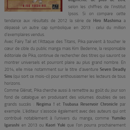
selon les chiffres de l’institut
Ipsos. Si on compare cette
tendance aux résultats de 2012 la série de
Hiro Mashima
a
dépassé un autre cap symbolique en 2013 : celui du million
d’exemplaires vendus.
Avec Fairy Tail et l’Attaque des Titans, Pika parvient à toucher le
cœur de cible du public manga mais Kim Bedenne, la responsable
éditoriale de Pika, continue de rechercher des titres qui sauront se
montrer universels et pourront plaire au plus grand nombre. En
2014, elle mise notamment sur le titre d’aventure
Seven Deadly
Sins
(qui sort ce mois-ci) pour enthousiasmer les lecteurs de tous
horizons.
Comme Glénat, Pika cherche aussi à remettre au goût du jour son
fond de catalogue en produisant des volumes doubles de ses
grands succès :
Negima !
et
Tsubasa Reservoir Chronicle
par
exemple. L’éditeur s’associe également avec des auteurs qui ont
contribué notablement à l’univers du manga, comme
Yumiko
Igarashi
en 2013 ou
Kaori Yuki
que l’on pourra prochainement