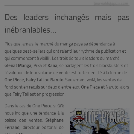
Des leaders inchangés mais pas
inébranlables…
Plus que jamais, le marché du manga paye sa dépendance à
quelques best-sellers qui ont ralenti leur rythme de publication et
qui commencent à vieillir. Les trois éditeurs leaders du marché,
Glénat Manga, Pika
et
Kana
, se partagent les trois blockbusters et
l’évolution de leur volume de vente est fortement lié à la forme de
One Piece, Fairy Tail
ou
Naruto
. Seulement voilà, les ventes de
fond sont en reculs sur deux d’entre eux, One Piece et Naruto, alors
que Fairy Tail est en progression.
Dans le cas de One Piece, si
Gfk
nous indique une tendance à la
baisse des ventes,
Stéphane
Ferrand
, directeur éditorial de