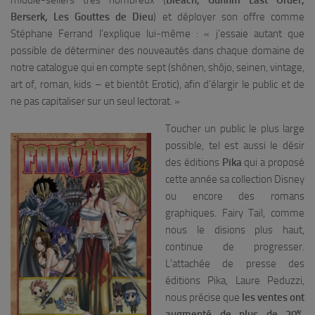
Berserk, Les Gouttes de Dieu
) et déployer son offre comme
Stéphane Ferrand l’explique lui-même : «
j’essaie autant que
possible de déterminer des nouveautés dans chaque domaine de
notre catalogue qui en compte sept (shônen, shôjo, seinen, vintage,
art of, roman, kids – et bientôt Erotic), afin d’élargir le public et de
ne pas capitaliser sur un seul lectorat.
»
Toucher un public le plus large
possible, tel est aussi le désir
des éditions
Pika
qui a proposé
cette année sa collection Disney
ou encore des romans
graphiques. Fairy Tail, comme
nous le disions plus haut,
continue de progresser.
L’attachée de presse des
éditions Pika, Laure Peduzzi,
nous précise que
les ventes ont
augmenté de plus de 20%
,