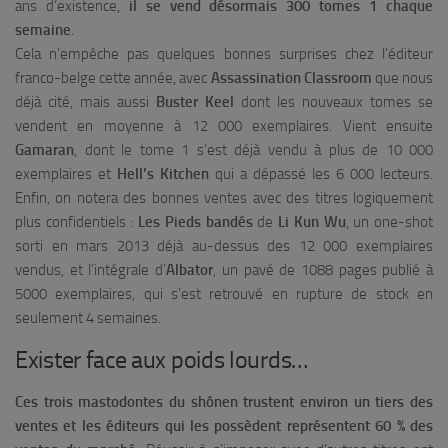
ans d’existence,
il se vend désormais 300 tomes 1 chaque
semaine
.
Cela n’empêche pas quelques bonnes surprises chez l’éditeur
franco-belge cette année, avec
Assassination Classroom
que nous
déjà cité, mais aussi
Buster Keel
dont les nouveaux tomes se
vendent en moyenne à 12 000 exemplaires. Vient ensuite
Gamaran
, dont le tome 1 s’est déjà vendu à plus de 10 000
exemplaires et
Hell’s Kitchen
qui a dépassé les 6 000 lecteurs.
Enfin, on notera des bonnes ventes avec des titres logiquement
plus confidentiels :
Les Pieds bandés
de
Li Kun Wu
, un one-shot
sorti en mars 2013 déjà au-dessus des 12 000 exemplaires
vendus, et l’intégrale d’
Albator
, un pavé de 1088 pages publié à
5000 exemplaires, qui s’est retrouvé en rupture de stock en
seulement 4 semaines.
Exister face aux poids lourds…
Ces trois mastodontes du shônen trustent environ un tiers des
ventes et les éditeurs qui les possèdent représentent 60 % des