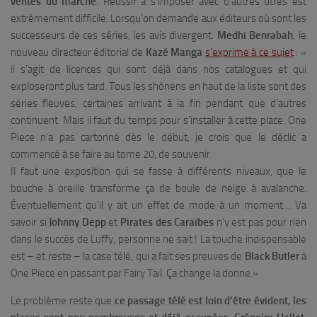
ventes du marché
. Réussir à s’imposer avec d’autres titres est
extrêmement difficile. Lorsqu’on demande aux éditeurs où sont les
successeurs de ces séries, les avis divergent.
Medhi Benrabah
, le
nouveau directeur éditorial de
Kazé Manga
s’exprime à ce sujet
: «
il s’agit de licences qui sont déjà dans nos catalogues et qui
exploseront plus tard. Tous les shônens en haut de la liste sont des
séries fleuves, certaines arrivant à la fin pendant que d’autres
continuent. Mais il faut du temps pour s’installer à cette place. One
Piece n’a pas cartonné dès le début, je crois que le déclic a
commencé à se faire au tome 20, de souvenir.
Il faut une exposition qui se fasse à différents niveaux, que le
bouche à oreille transforme ça de boule de neige à avalanche.
Éventuellement qu’il y ait un effet de mode à un moment… Va
savoir si
Johnny Depp
et
Pirates des Caraïbes
n’y est pas pour rien
dans le succès de Luffy, personne ne sait ! La touche indispensable
est – et reste – la case télé, qui a fait ses preuves de
Black Butler
à
One Piece en passant par Fairy Tail. Ça change la donne.
»
Le problème reste que
ce passage télé est loin d’être évident, les