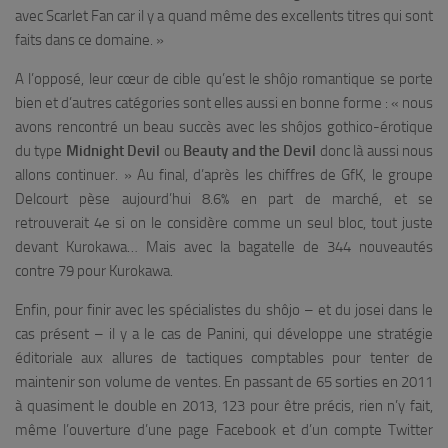
avec Scarlet Fan car il y a quand même des excellents titres qui sont
faits dans ce domaine.
»
A l’opposé, leur cœur de cible qu’est le shôjo romantique se porte
bien et d’autres catégories sont elles aussi en bonne forme : «
nous
avons rencontré un beau succès avec les shôjos gothico-érotique
du type
Midnight Devil
ou
Beauty and the Devil
donc là aussi nous
allons continuer.
» Au final, d’après les chiffres de GfK, le groupe
Delcourt pèse aujourd’hui 8.6% en part de marché, et se
retrouverait 4e si on le considère comme un seul bloc, tout juste
devant Kurokawa… Mais avec la bagatelle de 344 nouveautés
contre 79 pour Kurokawa.
Enfin, pour finir avec les spécialistes du shôjo – et du josei dans le
cas présent – il y a le cas de Panini, qui développe une stratégie
éditoriale aux allures de tactiques comptables pour tenter de
maintenir son volume de ventes. En passant de 65 sorties en 2011
à quasiment le double en 2013, 123 pour être précis, rien n’y fait,
même l’ouverture d’une page Facebook et d’un compte Twitter