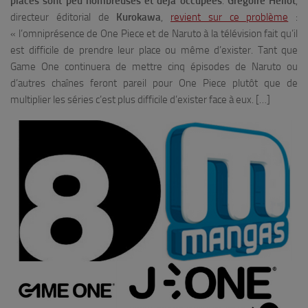
places sont peu nombreuses et déjà occupées
.
Grégoire Hellot
,
directeur éditorial de
Kurokawa
,
revient sur ce problème
:
«
l’omniprésence de One Piece et de Naruto à la télévision fait qu’il
est difficile de prendre leur place ou même d’exister. Tant que
Game One continuera de mettre cinq épisodes de Naruto ou
d’autres chaînes feront pareil pour One Piece plutôt que de
multiplier les séries c’est plus difficile d’exister face à eux. […]