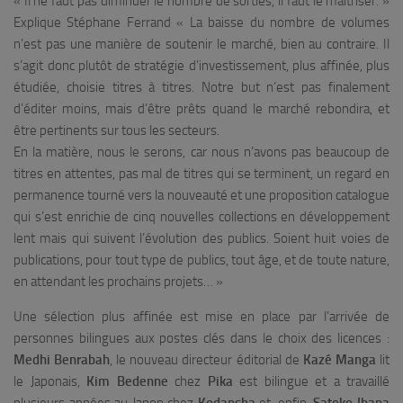
«
Il ne faut pas diminuer le nombre de sorties, il faut le maîtriser.
»
Explique Stéphane Ferrand «
La baisse du nombre de volumes
n’est pas une manière de soutenir le marché, bien au contraire. Il
s’agit donc plutôt de stratégie d’investissement, plus affinée, plus
étudiée, choisie titres à titres. Notre but n’est pas finalement
d’éditer moins, mais d’être prêts quand le marché rebondira, et
être pertinents sur tous les secteurs.
En la matière, nous le serons, car nous n’avons pas beaucoup de
titres en attentes, pas mal de titres qui se terminent, un regard en
permanence tourné vers la nouveauté et une proposition catalogue
qui s’est enrichie de cinq nouvelles collections en développement
lent mais qui suivent l’évolution des publics. Soient huit voies de
publications, pour tout type de publics, tout âge, et de toute nature,
en attendant les prochains projets…
»
Une sélection plus affinée est mise en place par l’arrivée de
personnes bilingues aux postes clés dans le choix des licences :
Medhi Benrabah
, le nouveau directeur éditorial de
Kazé Manga
lit
le Japonais,
Kim Bedenne
chez
Pika
est bilingue et a travaillé
plusieurs années au Japon chez
Kodansha
et, enfin,
Satoko Ibana