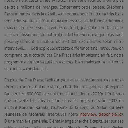
notablement cette année (-16.3%) mais vend tout de même plus
de trois millions de mangas. Concernant cette baisse, Stéphane
Ferrand rentre dans le détail : «
on notera pour 2013 une très belle
tenue des ventes d’office, équivalentes à celles de l’année dernière,
mais un problème sur les ventes de fond, qui sont en nette baisse.
» Le ralentissement de publication de One Piece, évoqué plus haut,
pèse également, à hauteur de 350 000 exemplaires selon notre
interviewé… «
Ceci expliqué, et cette différence ainsi retrouvée, on
comprend qu’à côté du cas One Piece très impactant, en fait, notre
programme de nouveautés s’est très bien maintenu et a trouvé
son public
» conclue-t-il.
En plus de One Piece, l’éditeur peut aussi compter sur des succès
récents, comme
Chi une vie de chat
dont les ventes ont explosé
l’an dernier (600 000 exemplaires vendus depuis 2010). L’éditeur a
une nouvelle fois mis la série sous les projecteurs fin 2013 en
invitant
Konami Kanata
, l’auteure de la série, au
Salon du livre
Jeunesse de Montreuil
(retrouvez notre
interview, disponible ici
).
D’une manière générale, Glénat Manga cherche à capitaliser sur ses
middle-sellers très nombreux (
Bleach, Gunnm Last Order,