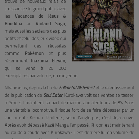
trouve de nouveaux relais de
croissance : le grand public avec
les
Vacances de Jésus &
Bouddha
ou
Vinland Saga
,
mais aussi les secteurs des plus
petits et celui des jeux vidéo qui
permettent des réussites
comme
Pokémon
et plus
récemment
Inazuma Eleven
,
qui se vend à 25 000
exemplaires par volume, en moyenne.
Néanmoins, depuis la fin de
Fullmetal Alchemist
et le ralentissement
de la publication de
Soul Eater
, Kurokawa voit ses ventes se tasser,
même s’il maintient sa part de marché aux alentours de 8%. Sans
une véritable locomotive, il risque fort de se faire dépasser par un
concurrent : Ki-oon. D’ailleurs, selon l’angle pris, c’est déjà arrivé.
Après avoir dépassé Kazé Manga l’an passé, Ki-oon est maintenant
au coude à coude avec Kurokawa : il est derrière lui en volume de