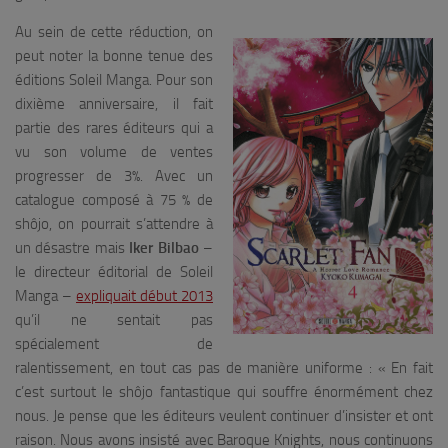
Au sein de cette réduction, on
peut noter la bonne tenue des
éditions Soleil Manga. Pour son
dixième anniversaire, il fait
partie des rares éditeurs qui a
vu son volume de ventes
progresser de 3%. Avec un
catalogue composé à 75 % de
shôjo, on pourrait s’attendre à
un désastre mais
Iker Bilbao
–
le directeur éditorial de Soleil
Manga –
expliquait début 2013
qu’il ne sentait pas
spécialement de
ralentissement, en tout cas pas de manière uniforme : «
En fait
c’est surtout le shôjo fantastique qui souffre énormément chez
nous. Je pense que les éditeurs veulent continuer d’insister et ont
raison. Nous avons insisté avec Baroque Knights, nous continuons