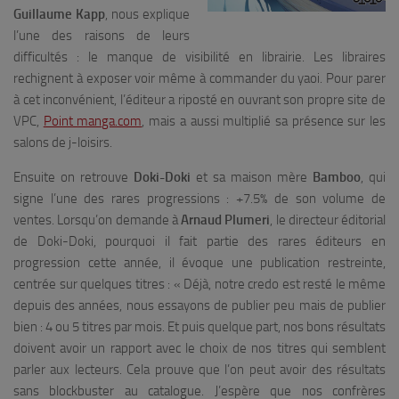
Guillaume Kapp
, nous explique
l’une des raisons de leurs
difficultés : le manque de visibilité en librairie. Les libraires
rechignent à exposer voir même à commander du yaoi. Pour parer
à cet inconvénient, l’éditeur a riposté en ouvrant son propre site de
VPC,
Point manga.com
, mais a aussi multiplié sa présence sur les
salons de j-loisirs.
Ensuite on retrouve
Doki-Doki
et sa maison mère
Bamboo
, qui
signe l’une des rares progressions : +7.5% de son volume de
ventes. Lorsqu’on demande à
Arnaud Plumeri
, le directeur éditorial
de Doki-Doki, pourquoi il fait partie des rares éditeurs en
progression cette année, il évoque une publication restreinte,
centrée sur quelques titres : «
Déjà, notre credo est resté le même
depuis des années, nous essayons de publier peu mais de publier
bien : 4 ou 5 titres par mois. Et puis quelque part, nos bons résultats
doivent avoir un rapport avec le choix de nos titres qui semblent
parler aux lecteurs. Cela prouve que l’on peut avoir des résultats
sans blockbuster au catalogue. J’espère que nos confrères