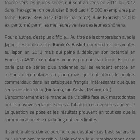
tourne vers les jeunes séries qui sont arrivées en 2011 ou 2012
dans l’hexagone, on peut citer
Blood Lad
(15 000 exemplaires par
tome),
Buster Keel
à (12 000 ex. par tome),
Blue Exorcist
(12 000
ex. par tome) parmi les meilleures ventes des jeunes shônens.
Pour d’autres, c’est plus difficile… Au titre de la comparaison avec le
Japon, il est utile de citer
Kuroko’s Basket
, numéro trois des ventes
au Japon en 2013 mais qui peine à déployer son potentiel en
France, à 4500 exemplaires vendus par nouveau tome. Et on ne
parle pas de séries plus anciennes qui se vendent encore en
millions d’exemplaires au Japon mais qui font office de boulets
commerciaux dans les catalogues français, intéressants quelques
centaines de lecteur (
Gintama, Inu Yasha, Reborn
, etc.)
L’encombrement et le manque de visibilité face aux mastodontes
ont-ils envoyé certaines séries à l’abattoir ces dernières années ?
La question se pose et les résultats prouvent en tout cas que la
communication et le marketing ont leurs limites.
Il semble alors clair aujourd’hui que destituer ces best-sellers de
leur vivant est impossible. Mais même leur remplacement dans