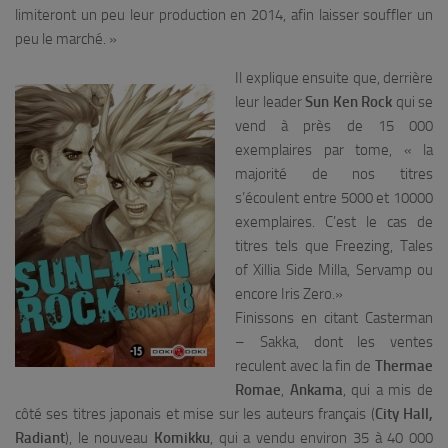
limiteront un peu leur production en 2014, afin laisser souffler un
peu le marché.
»
Il explique ensuite que, derrière
leur leader
Sun Ken Rock
qui se
vend à près de 15 000
exemplaires par tome, «
la
majorité de nos titres
s’écoulent entre 5000 et 10000
exemplaires. C’est le cas de
titres tels que Freezing, Tales
of Xillia Side Milla, Servamp ou
encore Iris Zero.
»
Finissons en citant Casterman
– Sakka, dont les ventes
reculent avec la fin de
Thermae
Romae
,
Ankama
, qui a mis de
côté ses titres japonais et mise sur les auteurs français (
City Hall,
Radiant
), le nouveau
Komikku
, qui a vendu environ 35 à 40 000