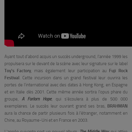
Ayant tout d’abord acquis un succès underground, l’année 1999 les
propulsera sur le devant de la scène avec leur signature sur le label
Toy’s Factory
, mais également leur participation au
Fuji Rock
Festival
. Cette incursion dans un grand festival leur ouvrira les
portes de l’international avec des dates à Hong Kong, en Espagne
et en Italie dès 2001. Cette même année sortira l’opus phare du
groupe,
A Forlorn Hope
, qui s’écoulera à plus de 500 000
exemplaires. Le succès leur ouvrant grand ses bras,
BRAHMAN
aura la chance de partir plusieurs fois à l’étranger, notamment en
Chine, au Royaume-Uni et en France en 2003.
L’année suivante sort un nouvel album,
The Middle Way
, qui attire