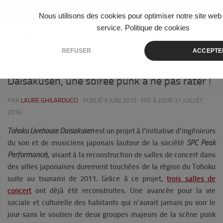
Skip to content
Nous utilisons des cookies pour optimiser notre site web 
service.
Politique de cookies
CRITIQUES ET DÉCOUVERTES MUSIQUE
/
MUSIQUE
10
REFUSER
ACCEPTE
[Découverte J-Music] Tohoku Livehouse
Daisakusen, une soirée punk à ne pas rater !
PAR
LAURE GHILARDUCCI
· PUBLIÉ
9 JUIN 2015
· MIS À JOUR
31 JUILLET
2016
Tohoku Livehouse Daisakusen
est un projet à l’initiative d’ingénieurs
du son et de musiciens japonais (autour de la société
SPC Peak
Performance
), visant à la reconstruction de salles de concert dans
des villes japonaises durement touchées de la région du Tohoku
suite au tsunami de 2011. Grâce à ce projet,
trois salles de
concert
ont déjà été reconstruites. Une avancée pour la vie
sociale et culturelle des habitants qui n’aurait jamais pu voir le
jour sans le soutien de deux groupes majeurs de la scène punk