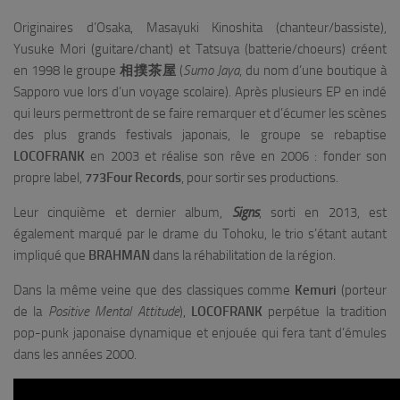
Originaires d’Osaka, Masayuki Kinoshita (chanteur/bassiste),
Yusuke Mori (guitare/chant) et Tatsuya (batterie/choeurs) créent
en 1998 le groupe
相撲茶屋
(
Sumo Jaya
, du nom d’une boutique à
Sapporo vue lors d’un voyage scolaire). Après plusieurs EP en indé
qui leurs permettront de se faire remarquer et d’écumer les scènes
des plus grands festivals japonais, le groupe se rebaptise
LOCOFRANK
en 2003 et réalise son rêve en 2006 : fonder son
propre label,
773Four Records
, pour sortir ses productions.
Leur cinquième et dernier album,
Signs
, sorti en 2013, est
également marqué par le drame du Tohoku, le trio s’étant autant
impliqué que
BRAHMAN
dans la réhabilitation de la région.
Dans la même veine que des classiques comme
Kemuri
(porteur
de la
Positive Mental Attitude
),
LOCOFRANK
perpétue la tradition
pop-punk japonaise dynamique et enjouée qui fera tant d’émules
dans les années 2000.