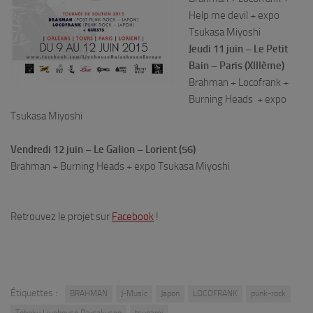
Help me devil + expo
Tsukasa Miyoshi
Jeudi 11 juin – Le Petit
Bain – Paris (XIIIème)
Brahman + Locofrank +
Burning Heads + expo
Tsukasa Miyoshi
Vendredi 12 juin – Le Galion – Lorient (56)
Brahman + Burning Heads + expo Tsukasa Miyoshi
Retrouvez le projet sur
Facebook
!
Étiquettes :
BRAHMAN
J-Music
Japon
LOCOFRANK
punk-rock
Tohoku Livehouse Daisakusen
tsunami