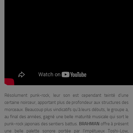
Résolument punk-rock, leur son est cependant teinté d’une
certaine noirceur, apportant plus de profondeur aux structures des
morceaux. Beaucoup plus vindicatifs qu’à leurs débuts, le groupe a,
au final des années, gagné une belle maturité musicale qui sort le
punk-rock japonais des sentiers battus.
BRAHMAN
offre à présent
une belle palette sonore portée par l’impétueux Toshi-Low,