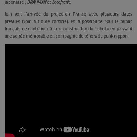
japonaise :
BRAHMAN
et
Locofrank
.
Juin voit l’arrivée du projet en France avec plusieurs dates
prévues (voir la fin de l’article), et la possibilité pour le public
français de contribuer à la reconstruction du Tohoku en passant
une soirée mémorable en compagnie de ténors du punk nippon !