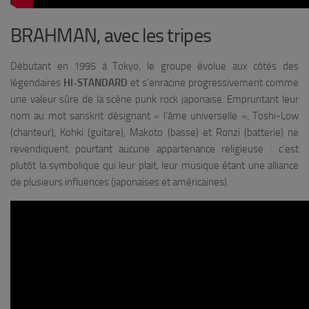
BRAHMAN, avec les tripes
Débutant en 1995 à Tokyo, le groupe évolue aux côtés des
légendaires
HI-STANDARD
et s’enracine progressivement comme
une valeur sûre de la scène punk rock japonaise. Empruntant leur
nom au mot sanskrit désignant « l’âme universelle », Toshi-Low
(chanteur), Kohki (guitare), Makoto (basse) et Ronzi (batterie) ne
revendiquent pourtant aucune appartenance religieuse : c’est
plutôt la symbolique qui leur plait, leur musique étant une alliance
de plusieurs influences (japonaises et américaines).