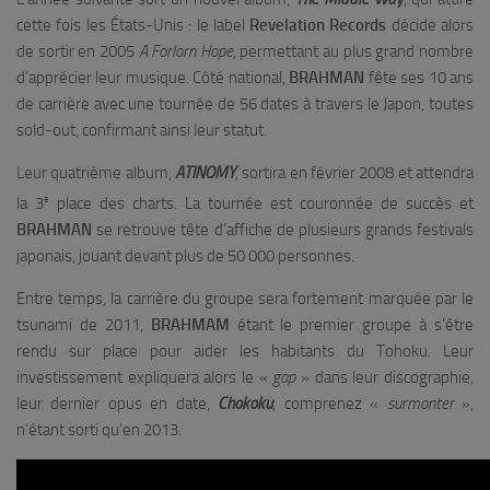
cette fois les États-Unis : le label
Revelation Records
décide alors
de sortir en 2005
A Forlorn Hope
, permettant au plus grand nombre
d’apprécier leur musique. Côté national,
BRAHMAN
fête ses 10 ans
de carrière avec une tournée de 56 dates à travers le Japon, toutes
sold-out, confirmant ainsi leur statut.
Leur quatrième album,
ATINOMY
, sortira en février 2008 et attendra
e
la 3
place des charts. La tournée est couronnée de succès et
BRAHMAN
se retrouve tête d’affiche de plusieurs grands festivals
japonais, jouant devant plus de 50 000 personnes.
Entre temps, la carrière du groupe sera fortement marquée par le
tsunami de 2011,
BRAHMAM
étant le premier groupe à s’être
rendu sur place pour aider les habitants du Tohoku. Leur
investissement expliquera alors le «
gap
» dans leur discographie,
leur dernier opus en date,
Chokoku
, comprenez «
surmonter
»,
n’étant sorti qu’en 2013.