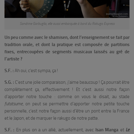
Sandrine Garbuglia, elle aussi embarquée à bord du Rakugo Express
Un peu comme avec le shamisen, dont l’enseignement se fait par
tradition orale, et dont la pratique est composée de partitions
fixes, entrecoupées de segments musicaux laissés au gré de
l’artiste ?
S.F. :
Ah oui, c’est sympa, ça !
S.G. :
C’est une jolie comparaison, j’aime beaucoup ! Ça pourrait être
complètement ça, effectivement ! Et c’est aussi notre façon
d’apporter notre touche : comme on vous le disait, au stade
futatsume
, on peut se permettre d’apporter notre petite touche
personnelle, c’est notre façon aussi d’être un pont entre la France
et le Japon, et de marquer le rakugo de notre patte.
S.F. :
En plus on a un allié, actuellement, avec
Isan Manga
et
Le