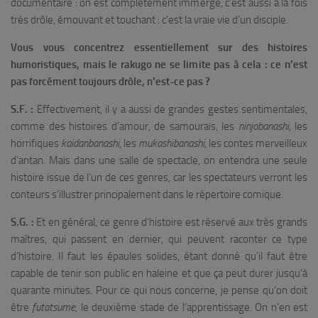
documentaire : on est complètement immergé, c’est aussi à la fois
très drôle, émouvant et touchant : c’est la vraie vie d’un disciple.
Vous vous concentrez essentiellement sur des histoires
humoristiques, mais le rakugo ne se limite pas à cela : ce n’est
pas forcément toujours drôle, n’est-ce pas ?
S.F. :
Effectivement, il y a aussi de grandes gestes sentimentales,
comme des histoires d’amour, de samouraïs, les
ninjobanashi
, les
horrifiques
kaidanbanashi
, les
mukashibanashi
, les contes merveilleux
d’antan. Mais dans une salle de spectacle, on entendra une seule
histoire issue de l’un de ces genres, car les spectateurs verront les
conteurs s’illustrer principalement dans le répertoire comique.
S.G. :
Et en général, ce genre d’histoire est réservé aux très grands
maîtres, qui passent en dernier, qui peuvent raconter ce type
d’histoire. Il faut les épaules solides, étant donné qu’il faut être
capable de tenir son public en haleine et que ça peut durer jusqu’à
quarante minutes. Pour ce qui nous concerne, je pense qu’on doit
être
futatsume
, le deuxième stade de l’apprentissage. On n’en est