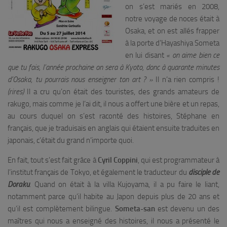
on s’est mariés en 2008,
notre voyage de noces était à
Osaka, et on est allés frapper
à la porte d’Hayashiya Someta
en lui disant
« on aime bien ce
que tu fais, l’année prochaine on sera à Kyoto, donc à quarante minutes
d’Osaka, tu pourrais nous enseigner ton art ? »
Il n’a rien compris !
(rires)
Il a cru qu’on était des touristes, des grands amateurs de
rakugo, mais comme je l’ai dit, il nous a offert une bière et un repas,
au cours duquel on s’est raconté des histoires, Stéphane en
français, que je traduisais en anglais qui étaient ensuite traduites en
japonais, c’était du grand n’importe quoi.
En fait, tout s’est fait grâce à
Cyril Coppini
, qui est programmateur à
l’institut français de Tokyo, et également le traducteur du
disciple de
Doraku
. Quand on était à la villa Kujoyama, il a pu faire le liant,
notamment parce qu’il habite au Japon depuis plus de 20 ans et
qu’il est complètement bilingue.
Someta-san
est devenu un des
maîtres qui nous a enseigné des histoires, il nous a présenté le