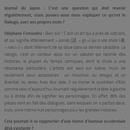
Journal du Japon : C’est une question qui doit revenir
régulièrement, mais pouvez-vous nous expliquer ce qu’est le
Rakugo, avec vos propres mots ?
Stéphane Ferrandez :
Bien sûr ! C’est un art qui a près de 400 ans,
et qui signifie littéralement
« parole (語, « go ») qui a une chute (落,
« raku ») »
, dont l’élément clé se situe dans ce dernier caractère. Le
rakugo, c’est un conteur assis sur un
zabuton
qui raconte des
histoires, la plupart du temps comiques, dont la chute a une
résonance particulière. L’artiste est seul sur scène, muni de
seulement deux accessoires : un mouchoir, ou
tenugui
, et un
éventail, ou
sensu
. Avec leur aide, il va mimer le quotidien d’Edo
comme celui d’aujourd’hui, tournant régulièrement la tête à gauche
ou à droite afin de signifier les personnages. En effet, 80% des
pièces sont en fait des dialogues, dans lesquels on a parfois deux,
trois, voire même huit personnages pour les grandes histoires.
Cela pourrait-il se rapprocher d’une forme d’humour occidentale
déjà existante ?