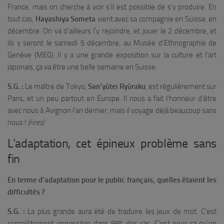
France, mais on cherche à voir s’il est possible de s’y produire. En
tout cas,
Hayashiya Someta
vient avec sa compagnie en Suisse, en
décembre. On va d’ailleurs l’y rejoindre, et jouer le 2 décembre, et
ils y seront le samedi 5 décembre, au Musée d’Ethnographie de
Genève (MEG). Il y a une grande exposition sur la culture et l’art
japonais, ça va être une belle semaine en Suisse.
S.G. :
Le maître de Tokyo,
San’yûtei Ryûraku
, est régulièrement sur
Paris, et un peu partout en Europe. Il nous a fait l’honneur d’être
avec nous à Avignon l’an dernier, mais il voyage déjà beaucoup sans
nous !
(rires)
L’adaptation, cet épineux problème sans
fin
En terme d’adaptation pour le public français, quelles étaient les
difficultés ?
S.G. :
La plus grande aura été de traduire les jeux de mot. C’est
complètement impossible dans 99% des cas. C’est pour ça qu’on