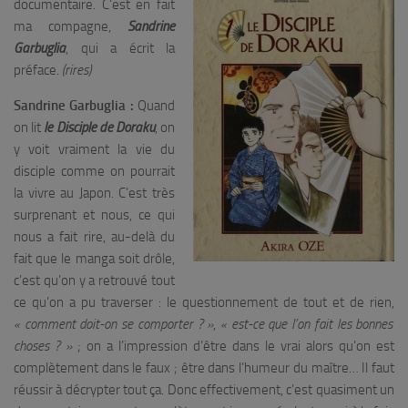
documentaire. C’est en fait
ma compagne,
Sandrine
Garbuglia
, qui a écrit la
préface.
(rires)
Sandrine Garbuglia :
Quand
on lit
le Disciple de Doraku
, on
y voit vraiment la vie du
disciple comme on pourrait
la vivre au Japon. C’est très
surprenant et nous, ce qui
nous a fait rire, au-delà du
fait que le manga soit drôle,
c’est qu’on y a retrouvé tout
ce qu’on a pu traverser : le questionnement de tout et de rien,
« comment doit-on se comporter ? »
,
« est-ce que l’on fait les bonnes
choses ? »
; on a l’impression d’être dans le vrai alors qu’on est
complètement dans le faux ; être dans l’humeur du maître… Il faut
réussir à décrypter tout ça. Donc effectivement, c’est quasiment un