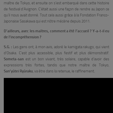
maître de Tokyo, et ensuite on s’est embarqué dans cette histoire
de festival d’Avignon. C’était aussi une façon de rendre au Japon ce
qu’il nous avait donné. Tout cela aussi grâce à la Fondation Franco-
Japonaise Sasakawa qui est nôtre mécène depuis 2011.
D’ailleurs, avec les maîtres, comment a été l’accueil ? Y-a-t-il eu
de l’incompréhension ?
S.G. :
Les gens ont, à mon avis, adoré le kamigata rakugo, qui vient
d’Osaka. C’est plus accessible, plus festif et plus démonstratif.
Someta-san
est un bon vivant, très solaire, capable d’avoir des
expressions très fortes, tandis que notre maître de Tokyo,
San’yûtei Ryûraku
, va être dans la retenue, le raffinement.