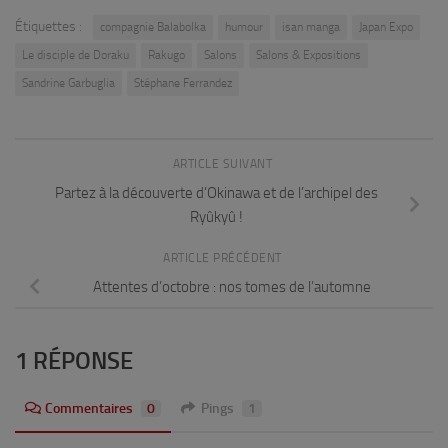
Étiquettes :
compagnie Balabolka
humour
isan manga
Japan Expo
Le disciple de Doraku
Rakugo
Salons
Salons & Expositions
Sandrine Garbuglia
Stéphane Ferrandez
ARTICLE SUIVANT
Partez à la découverte d’Okinawa et de l’archipel des
Ryûkyû !
ARTICLE PRÉCÉDENT
Attentes d’octobre : nos tomes de l’automne
1 RÉPONSE
Commentaires
0
Pings
1