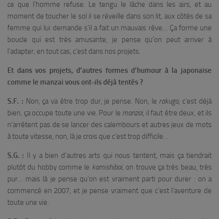
ce que l’homme refuse. Le tengu le lâche dans les airs, et au
moment de toucher le sol il se réveille dans son lit, aux côtés de sa
femme qui lui demande s’il a fait un mauvais rêve… Ça forme une
boucle qui est très amusante, je pense qu’on peut arriver à
l’adapter, en tout cas, c’est dans nos projets.
Et dans vos projets, d’autres formes d’humour à la japonaise
comme le manzai vous ont-ils déjà tentés ?
S.F. :
Non, ça va être trop dur, je pense. Non, le
rakugo
, c’est déjà
bien, ça occupe toute une vie. Pour le
manzai
, il faut être deux, et ils
n’arrêtent pas de se lancer des calembours et autres jeux de mots
à toute vitesse, non, là je crois que c’est trop difficile…
S.G. :
Il y a bien d’autres arts qui nous tentent, mais ça tiendrait
plutôt du hobby comme le
kamishibai
, on trouve ça très beau, très
pur… mais là je pense qu’on est vraiment parti pour durer : on a
commencé en 2007, et je pense vraiment que c’est l’aventure de
toute une vie.