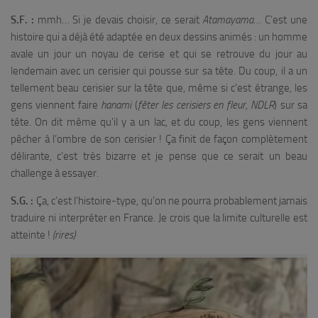
S.F. :
mmh… Si je devais choisir, ce serait
Atamayama
… C’est une
histoire qui a déjà été adaptée en deux dessins animés : un homme
avale un jour un noyau de cerise et qui se retrouve du jour au
lendemain avec un cerisier qui pousse sur sa tête. Du coup, il a un
tellement beau cerisier sur la tête que, même si c’est étrange, les
gens viennent faire
hanami
(
fêter les cerisiers en fleur, NDLR
) sur sa
tête. On dit même qu’il y a un lac, et du coup, les gens viennent
pêcher à l’ombre de son cerisier ! Ça finit de façon complètement
délirante, c’est très bizarre et je pense que ce serait un beau
challenge à essayer.
S.G. :
Ça, c’est l’histoire-type, qu’on ne pourra probablement jamais
traduire ni interpréter en France. Je crois que la limite culturelle est
atteinte !
(rires)