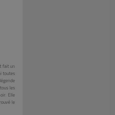
 fait un
i toutes
 légende
tous les
ir. Elle
rouvé le