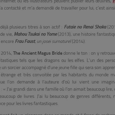
internet où les illustrateurs peuvent publier leurs œuvres,
P
a contacté et m’a demandé de travailler pour lui, c’est ainsi
déjà plusieurs titres à son actif :
Futaie no Renai Shoka
(201
de vie,
Mahou Tsukai
no Yome
(2013), une histoire fantastiq
u encore
Frau Faust
, un josei surnaturel
(2014).
n 2014,
The Ancient Magus Bride
donne le ton : on y retrouv
ntastiques tels que les dragons ou les elfes. L’un des per
 un sorcier accompagné d’une jeune fille qui sera son apprent
 étrange et très convoitée par les habitants du monde m
ue l’on demande à l’auteure d’où lui vient une imagina
: « J
’ai
grandi dans une famille où l’on aimait beaucoup lire, 
aucoup de livres. J’ai lu beaucoup de genres différents, m
ce pour les livres fantastiques.