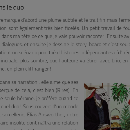
ns le duo
remarque d’abord une plume subtile et le trait fin mais ferm
ation sont également très bien ficelés. Un petit travail de f
e
dans ma tête
de ce que je vais pouvoir raconter. Ensuite av
s dialogues, et ensuite je dessine le story-board et c’est se
tient un scénario ponctué d’histoires indépendantes où l’hér
incipale, plus sombre, que l’auteure va étirer avec brio, en
e, en plein cliffhanger !
ans sa narration : elle aime que ses
erçue de cela, c’est bien (Rires). En
e seule héroïne, je préfère quand ce
 quel duo ! Sous couvert d’un monde
sorcellerie, Elias Answorthet, notre
aire insolite dont naîtra une relation