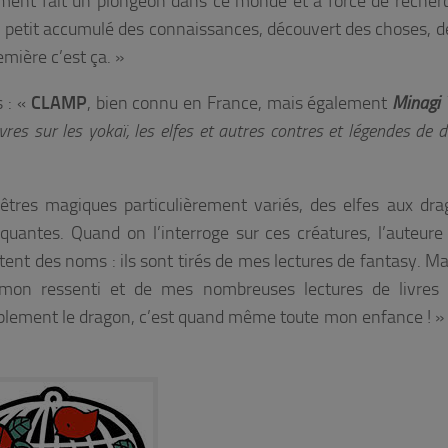
rément fait un plongeon dans ce monde et à force de recher
t à petit accumulé des connaissances, découvert des choses, de
mière c’est ça. »
s : «
CLAMP
, bien connu en France, mais également
Minagi 
s sur les yokaï, les elfes et autres contres et légendes de di
êtres magiques particulièrement variés, des elfes aux dr
quantes. Quand on l’interroge sur ces créatures, l’auteure
tent des noms : ils sont tirés de mes lectures de fantasy. Ma
 mon ressenti et de mes nombreuses lectures de livres i
implement le dragon, c’est quand même toute mon enfance ! »