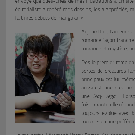
envoyé quelques-unes de mes illustrations à un site 
éditorialiste a repéré mes dessins, les a appréciés, m’
fait mes débuts de mangaka.
»
Aujourd’hui, l’auteure a 
romance façon tranche 
romance et mystère, o
Dès le premier tome e
sortes de créatures fa
principaux est lui-même
aussi est une créature
une
Slay Vega
! Lorsq
foisonnante elle répond 
toujours évolué avec be
toujours eu une préféren