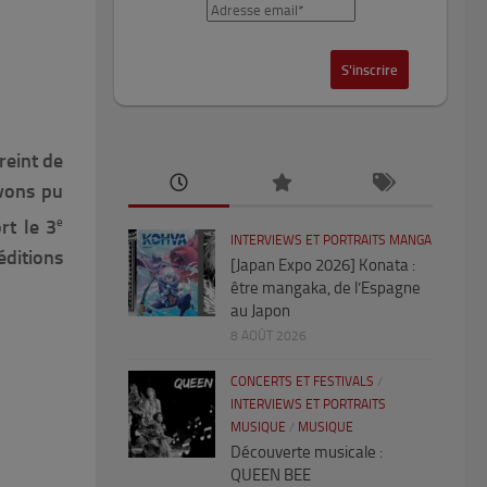
reint de
avons pu
e
rt le 3
INTERVIEWS ET PORTRAITS MANGA
éditions
[Japan Expo 2026] Konata :
être mangaka, de l’Espagne
au Japon
8 AOÛT 2026
CONCERTS ET FESTIVALS
/
INTERVIEWS ET PORTRAITS
MUSIQUE
/
MUSIQUE
Découverte musicale :
QUEEN BEE