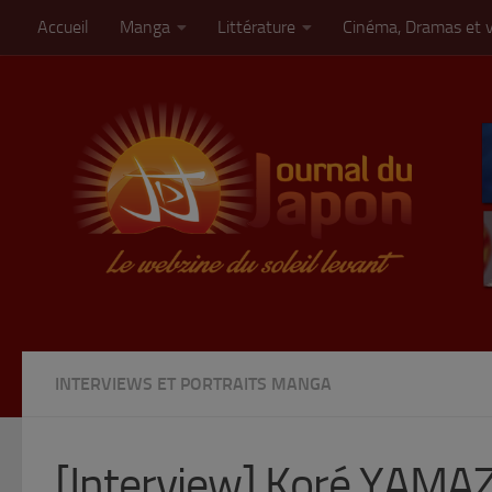
Accueil
Manga
Littérature
Cinéma, Dramas et 
Skip to content
INTERVIEWS ET PORTRAITS MANGA
[Interview] Koré YAMA