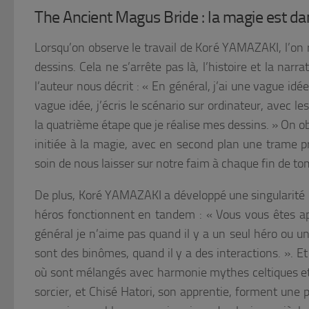
The Ancient Magus Bride : la magie est da
Lorsqu’on observe le travail de Koré YAMAZAKI, l’on 
dessins. Cela ne s’arrête pas là, l’histoire et la narr
l’auteur nous décrit :
« En général, j’ai une vague idé
vague idée, j’écris le scénario sur ordinateur, avec le
la quatrième étape que je réalise mes dessins.
» On ob
initiée à la magie, avec en second plan une trame pr
soin de nous laisser sur notre faim à chaque fin de tom
De plus, Koré YAMAZAKI a développé une singularité d
héros fonctionnent en tandem : «
Vous vous êtes ap
général je n’aime pas quand il y a un seul héro ou un
sont des binômes, quand il y a des interactions. ».
Et
où sont mélangés avec harmonie mythes celtiques et 
sorcier, et Chisé Hatori, son apprentie, forment une p