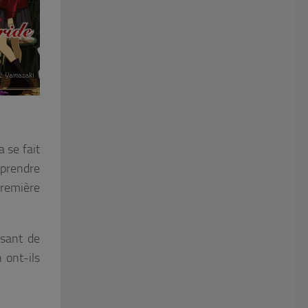
 se fait
 prendre
première
ssant de
 ont-ils