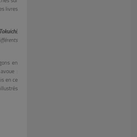
ches sur
s livres
Tokuichi
,
fférents
agons en
 avoue :
is en ce
llustrés