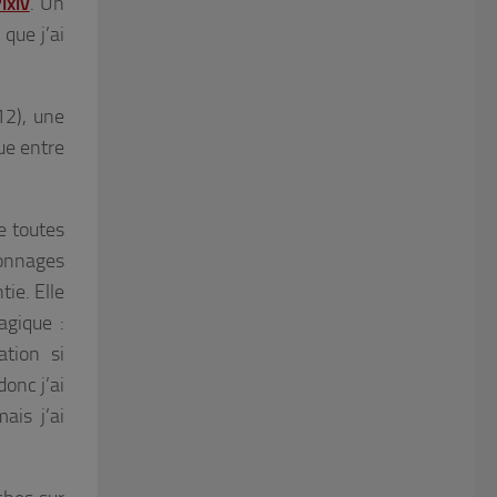
ixiv
. Un
 que j’ai
2), une
ue entre
e toutes
sonnages
ie. Elle
agique :
tion si
donc j’ai
ais j’ai