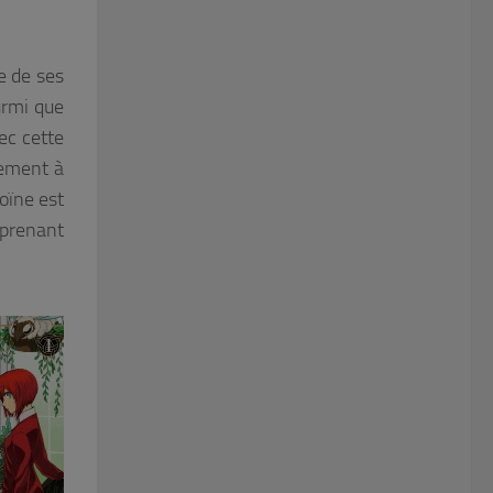
e de ses
ourmi que
ec cette
ulement à
oïne est
 prenant