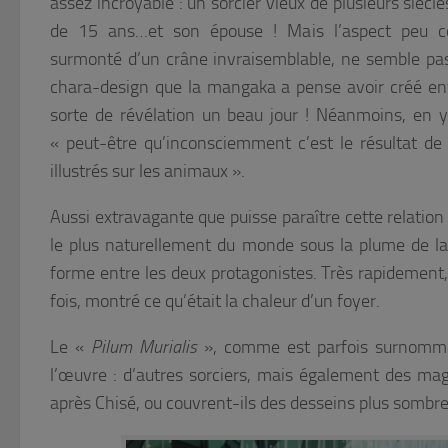
assez incroyable : un sorcier vieux de plusieurs siècles
de 15 ans…et son épouse ! Mais l’aspect peu c
surmonté d’un crâne invraisemblable, ne semble pas 
chara-design que la mangaka a pense avoir créé e
sorte de révélation un beau jour ! Néanmoins, en y 
«
peut-être qu’inconsciemment c’est le résultat de
illustrés sur les animaux ».
Aussi extravagante que puisse paraître cette relation 
le plus naturellement du monde sous la plume de la
forme entre les deux protagonistes. Très rapidement, 
fois, montré ce qu’était la chaleur d’un foyer.
Le «
Pilum Murialis
», comme est parfois surnommé 
l’œuvre : d’autres sorciers, mais également des mag
après Chisé, ou couvrent-ils des desseins plus sombre