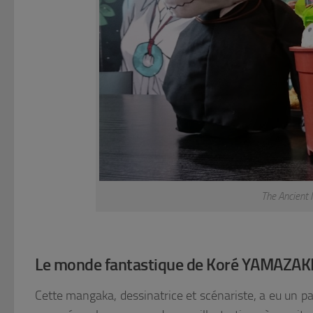
The Ancient
Le monde fantastique de Koré YAMAZAK
Cette mangaka, dessinatrice et scénariste, a eu un pa