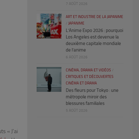
7 AOÛT 2026
ART ET INDUSTRIE DE LA JAPANIME
/
JAPANIME
L’Anime Expo 2026 : pourquoi
Los Angeles est devenue la
deuxième capitale mondiale
de l’anime
6 AOÛT 2026
CINÉMA, DRAMA ET VIDÉOS
/
CRITIQUES ET DÉCOUVERTES
CINÉMA ET DRAMA
Des fleurs pour Tokyo : une
métropole miroir des
blessures familiales
5 AOÛT 2026
uts «
J’ai