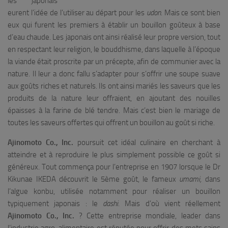
les japonais
eurent l’idée de l’utiliser au départ pour les
udon
. Mais ce sont bien
eux qui furent les premiers à établir un bouillon goûteux à base
d’eau chaude. Les japonais ont ainsi réalisé leur propre version, tout
en respectant leur religion, le bouddhisme, dans laquelle à l’époque
la viande était proscrite par un précepte, afin de communier avec la
nature. Il leur a donc fallu s’adapter pour s’offrir une soupe suave
aux goûts riches et naturels. Ils ont ainsi mariés les saveurs que les
produits de la nature leur offraient, en ajoutant des nouilles
épaisses à la farine de blé tendre. Mais c’est bien le mariage de
toutes les saveurs offertes qui offrent un bouillon au goût si riche.
Ajinomoto Co., Inc.
poursuit cet idéal culinaire en cherchant à
atteindre et à reproduire le plus simplement possible ce goût si
généreux. Tout commença pour l’entreprise en 1907 lorsque le Dr
Kikunae IKEDA découvrit le 5ème goût, le fameux
umami,
dans
l’algue konbu, utilisée notamment pour réaliser un bouillon
typiquement japonais : le
dashi
. Mais d’où vient réellement
Ajinomoto Co., Inc.
? Cette entreprise mondiale, leader dans