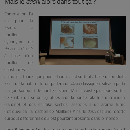
Mais le
dashi
alors dans tout ça ?
Comme on l’a
vu pour la
France, le
bouillon
synonyme de
dashi
est réalisé
à base d’un
bouillon de
substances
animales. Tandis que pour le Japon, c’est surtout à base de produits
issus de la nature. Ici on parlera du
dashi
classique réalisé à partir
d’algue konbu et de bonite séchée. Mais il existe plusieurs sortes
de konbu, qui seront ajoutées à de la bonite rabotée, du mihoshi
(sardine) et des shiitake séchés, associés à un arôme fumé
(retrouvé par la réaction de Maillard). Ainsi le
dashi
est une recette
qui peut différer mais qui est pourtant présente dans le monde.
Chez
Ajinomoto Co., Inc.
, un groupe de recherche composé de 8