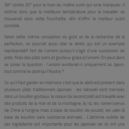
39° contre 25° pour la main du maître sushi qui va le manipuler. Il
estime donc que la meilleure température pour le travailler se
trouverait dans cette fourchette, afin d’offrir le meilleur sushi
possible.
Selon cette même conception du goût et de la recherche de la
perfection, on pourrait aussi citer le
bento
, qui est un exemple
représentatif fort de l’
umami
puisqu’il s’agit d’une succession de
plats. Mais des plats sains et goûteux grâce à l’
umami
. On peut alors
se poser la question : l’
umami
existerait-il uniquement au Japon,
tout comme le
dashi
qui l’illustre ?
Ce qu’il faut garder en mémoire c’est que le
dashi
est présent dans
plusieurs plats traditionnels japonais : les
takoyaki
sont trempés
dans un bouillon goûteux, le
hassun
(le second plat) est travaillé avec
des produits de la mer et de la montagne, le riz, les
ramen
(venus
de Chine à l’origine mais à base de bouillon de poulet), les
udon
(à
base de bouillon sans substance animale)… L
‘alchimie subtile de
ces ingrédients est importante
pour les japonais car ils ont une