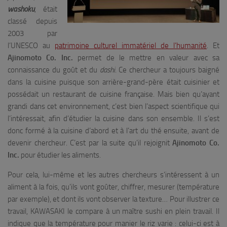
washoku
, était
classé depuis
2003 par
l’UNESCO au
patrimoine culturel immatériel de l’humanité
. Et
Ajinomoto Co. Inc.
permet de le mettre en valeur avec sa
connaissance du goût et du
dashi
. Ce chercheur a toujours baigné
dans la cuisine puisque son arrière-grand-père était cuisinier et
possédait un restaurant de cuisine française. Mais bien qu’ayant
grandi dans cet environnement, c’est bien l’aspect scientifique qui
l’intéressait, afin d’étudier la cuisine dans son ensemble. Il s’est
donc formé à la cuisine d’abord et à l’art du thé ensuite, avant de
devenir chercheur. C’est par la suite qu’il rejoignit
Ajinomoto Co.
Inc.
pour étudier les aliments.
Pour cela, lui-même et les autres chercheurs s’intéressent à un
aliment à la fois, qu’ils vont goûter, chiffrer, mesurer (température
par exemple), et dont ils vont observer la texture… Pour illustrer ce
travail, KAWASAKI le compare à un maître sushi en plein travail. Il
indique que la température pour manier le riz varie : celui-ci est à