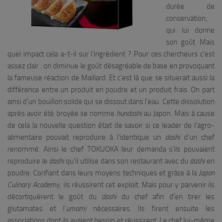
durée de
conservation,
qui lui donne
son goût. Mais
quel impact cela a-t-il sur l’ingrédient ? Pour ces chercheurs c’est
assez clair : on diminue le goût désagréable de base en provoquant
la fameuse réaction de Maillard. Et c’est là que se situerait aussi la
différence entre un produit en poudre et un produit frais. On part
ainsi d’un bouillon solide qui se dissout dans l’eau. Cette dissolution
après avoir été broyée se nomme
hundashi
au Japon. Mais à cause
de cela la nouvelle question était de savoir si ce leader de l’agro-
alimentaire pouvait reproduire à l’identique un
dashi
d’un chef
renommé. Ainsi le chef TOKUOKA leur demanda s’ils pouvaient
reproduire le
dashi
qu’il utilise dans son restaurant avec du
dashi
en
poudre. Confiant dans leurs moyens techniques et grâce à la
Japan
Culinary Academy
, ils réussirent cet exploit. Mais pour y parvenir ils
décortiquèrent le goût du
dashi
du chef afin d’en tirer les
glutamates et l’
umami
nécessaires. Ils firent ensuite les
associations dont ils avaient besoin et réussirent. Le chef lui-même