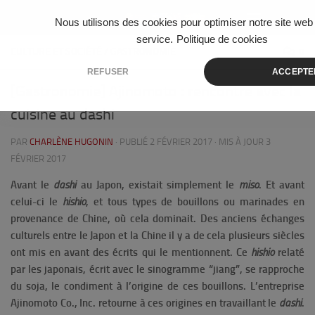
Skip to content
Nous utilisons des cookies pour optimiser notre site web 
service.
Politique de cookies
CULTURE ET SOCIÉTÉ
/
GASTRONOMIE
0
REFUSER
ACCEPTE
[Gastronomie] Ajinomoto : rencontre avec la
cuisine au dashi
PAR
CHARLÈNE HUGONIN
· PUBLIÉ
2 FÉVRIER 2017
· MIS À JOUR
3
FÉVRIER 2017
Avant le
dashi
au Japon, existait simplement le
miso
. Et avant
celui-ci le
hishio
, et tous types de bouillons ou marinades en
provenance de Chine, où cela dominait. Des anciens échanges
culturels entre le Japon et la Chine il y a de cela plusieurs siècles
ont mis en avant des écrits qui le mentionnent. Ce
hishio
relaté
par les japonais, écrit avec le sinogramme “jiang”, se rapproche
du soja, le condiment à l’origine de ces bouillons. L’entreprise
Ajinomoto Co., Inc. retourne à ces origines en travaillant le
dashi
.