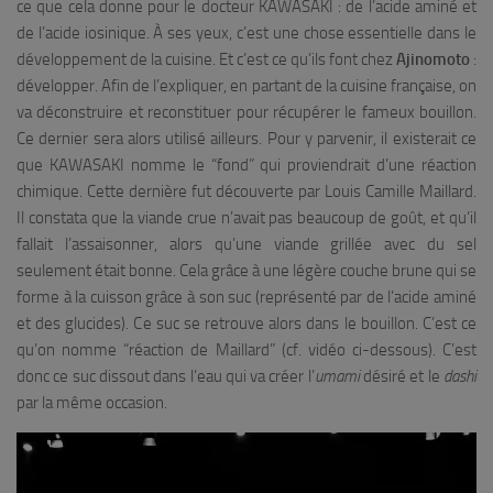
ce que cela donne pour le docteur KAWASAKI : de l’acide aminé et
de l’acide iosinique. À ses yeux, c’est une chose essentielle dans le
développement de la cuisine. Et c’est ce qu’ils font chez
Ajinomoto
:
développer. Afin de l’expliquer, en partant de la cuisine française, on
va déconstruire et reconstituer pour récupérer le fameux bouillon.
Ce dernier sera alors utilisé ailleurs. Pour y parvenir, il existerait ce
que KAWASAKI nomme le “fond” qui proviendrait d’une réaction
chimique. Cette dernière fut découverte par Louis Camille Maillard.
Il constata que la viande crue n’avait pas beaucoup de goût, et qu’il
fallait l’assaisonner, alors qu’une viande grillée avec du sel
seulement était bonne. Cela grâce à une légère couche brune qui se
forme à la cuisson grâce à son suc (représenté par de l’acide aminé
et des glucides). Ce suc se retrouve alors dans le bouillon. C’est ce
qu’on nomme “réaction de Maillard” (cf. vidéo ci-dessous). C’est
donc ce suc dissout dans l’eau qui va créer l’
umami
désiré et le
dashi
par la même occasion.