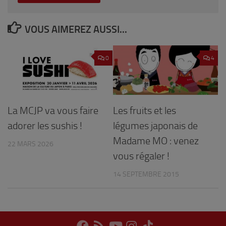
VOUS AIMEREZ AUSSI...
0
4
La MCJP va vous faire
Les fruits et les
adorer les sushis !
légumes japonais de
Madame MO : venez
22 MARS 2026
vous régaler !
14 SEPTEMBRE 2015