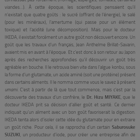
viandes…). À cette époque, les scientifiques pensaient qu’il
n’existait que quatre goûts : le sucré (offrant de l’énergie), le salé
(pour les minéraux), l’amertume (qui passe pour un élément
toxique) et l’acidité (une décomposition). Mais pour le docteur
IKEDA, il existait forcément un autre goût non découvert encore. Un
goût que les travaux d’un français, Jean Anthelme Brillat-Savarin,
avaient mis en avant à l’époque. Et c’est donc à son retour au Japon
après des recherches approfondies qu’il découvrir un goût très
agréable en bouche. Il le retrouva bien vite dans l’algue konbu, sous
la forme d’un glutamate, un acide aminé (soit une protéine) présent
dans certains aliments. Il le nomma comme vous le savez à présent
umami
. C’est à partir de là que tout commence, mais c’est par la
découverte des travaux d’un confrère, le
Dr. Hizu MIYAKE
, que le
docteur IKEDA prit sa décision d’allier goût et santé. Ce dernier
indiquait qu’un aliment avec un bon goût favoriserait la digestion.
IKEDA tenta alors d’isoler cette idée du glutamate pour en extraire
un goût riche. Pour cela, il se rapprocha d’un certain
Saburosuke
SUZUKI
, un producteur d’iode, pour créer une entreprise afin de