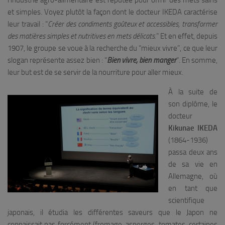
l’industrie agro-alimentaire est réputée pour offrir des mets sains
et simples. Voyez plutôt la façon dont le docteur IKEDA caractérise
leur travail : “
Créer des condiments goûteux et accessibles, transformer
des matières simples et nutritives en mets délicats.
” Et en effet, depuis
1907, le groupe se voue à la recherche du “mieux vivre”, ce que leur
slogan représente assez bien : “
Bien vivre, bien manger
”. En somme,
leur but est de se servir de la nourriture pour aller mieux.
À la suite de
son diplôme, le
docteur
Kikunae IKEDA
(1864-1936)
passa deux ans
de sa vie en
Allemagne, où
en tant que
scientifique
japonais, il étudia les différentes saveurs que le Japon ne
connaissait pas forcément (fromage, asperges, tomates, certaines