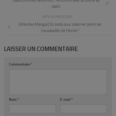
[Gastronomie] Ajinomoto : rencontre avec la cuisine au
dashi
ARTICLE PRÉCÉDENT
[Attentes Mangas] En piste pour slalomer parmi les
nouveautés de Février !
LAISSER UN COMMENTAIRE
Commentaire
*
Nom
*
E-mail
*