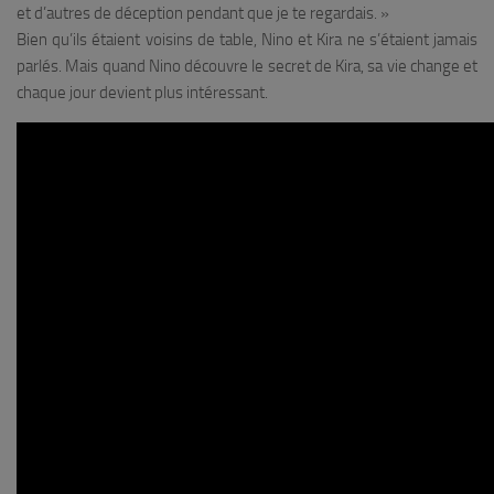
et d’autres de déception pendant que je te regardais. »
Bien qu’ils étaient voisins de table, Nino et Kira ne s’étaient jamais
parlés. Mais quand Nino découvre le secret de Kira, sa vie change et
chaque jour devient plus intéressant.