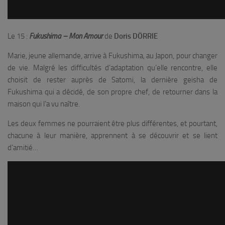
Le 15 :
Fukushima – Mon Amour
de
Doris DÖRRIE
Marie, jeune allemande, arrive à Fukushima, au Japon, pour changer
de vie. Malgré les difficultés d’adaptation qu’elle rencontre, elle
choisit de rester auprès de Satomi, la dernière geisha de
Fukushima qui a décidé, de son propre chef, de retourner dans la
maison qui l’a vu naître.
Les deux femmes ne pourraient être plus différentes, et pourtant,
chacune à leur manière, apprennent à se découvrir et se lient
d’amitié…