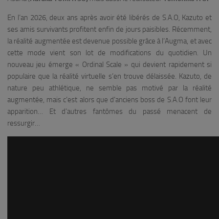
En l’an 2026, deux ans après avoir été libérés de S.A.O, Kazuto et
ses amis survivants profitent enfin de jours paisibles. Récemment,
la réalité augmentée est devenue possible grâce à l’Augma, et avec
cette mode vient son lot de modifications du quotidien. Un
nouveau jeu émerge « Ordinal Scale » qui devient rapidement si
populaire que la réalité virtuelle s’en trouve délaissée. Kazuto, de
nature peu athlétique, ne semble pas motivé par la réalité
augmentée, mais c’est alors que d’anciens boss de S.A.O font leur
apparition… Et d’autres fantômes du passé menacent de
ressurgir…