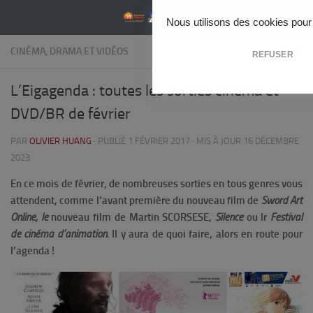
Skip to content
Nous utilisons des cookies pour 
CINÉMA, DRAMA ET VIDÉOS
0
REFUSER
L’Eigagenda : toutes les sorties cinéma et
DVD/BR de février
PAR
OLIVIER HUANG
· PUBLIÉ
1 FÉVRIER 2017
· MIS À JOUR
16 DÉCEMBRE
2023
En ce mois de février, de nombreuses sorties en tous genres vous
attendent, comme l’avant première du nouveau film de
Sword Art
Online, le
nouveau film de Martin SCORSESE,
Silence
ou lr
Festival
de cinéma d’animation.
Il y aura de quoi faire, alors en route pour
l’agenda !