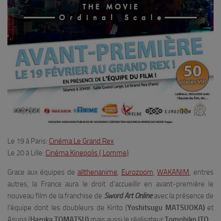
Le 19 à Paris:
Cinéma Le Grand Rex
Le 20 à Lille:
Cinéma Kinepolis ( Lomme)
Grace aux équipes de
allthenanime
,
Eurozoom
,
WAKANIM
, entres
autres, la France aura le droit d’accueillir en avant-première le
nouveau film de la franchise de
Sword Art Online
avec la présence de
l’équipe dont les doubleurs de Kirito (
Yoshitsugu MATSUOKA)
et
Asuna (
Haruka TOMATSU)
mais aussi le réalisateur
Tomohiko ITO.