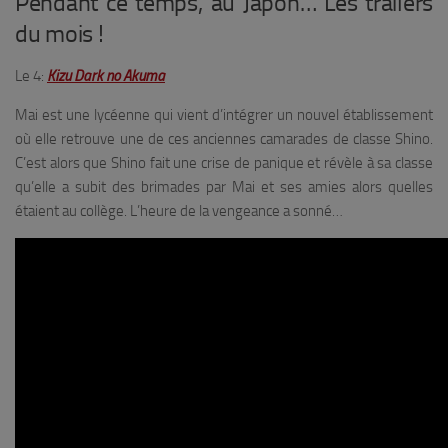
Pendant ce temps, au Japon… Les trailers
du mois !
Le 4:
Kizu Dark no Akuma
Mai est une lycéenne qui vient d’intégrer un nouvel établissement
où elle retrouve une de ces anciennes camarades de classe Shino.
C’est alors que Shino fait une crise de panique et révèle à sa classe
qu’elle a subit des brimades par Mai et ses amies alors quelles
étaient au collège. L’heure de la vengeance a sonné…