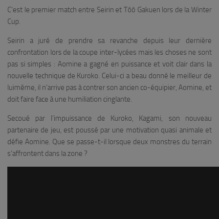
C’est le premier match entre Seirin et Tôô Gakuen lors de la Winter
Cup.
Seirin a juré de prendre sa revanche depuis leur dernière
confrontation lors de la coupe inter-lycées mais les choses ne sont
pas si simples : Aomine a gagné en puissance et voit clair dans la
nouvelle technique de Kuroko. Celui-ci a beau donné le meilleur de
luimême, il n’arrive pas à contrer son ancien co-équipier, Aomine, et
doit faire face à une humiliation cinglante.
Secoué par l’impuissance de Kuroko, Kagami, son nouveau
partenaire de jeu, est poussé par une motivation quasi animale et
défie Aomine. Que se passe-t-il lorsque deux monstres du terrain
s’affrontent dans la zone ?