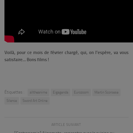
Voilà, pour ce mois de février chargé, qui, on l’espère, va vous
satisfaire… Bons films !
Étiquettes :
alltheanime
Eigagenda
Eurozoom
Martin Scorsese
Silence
Sword Art Online
ARTICLE SUIVANT