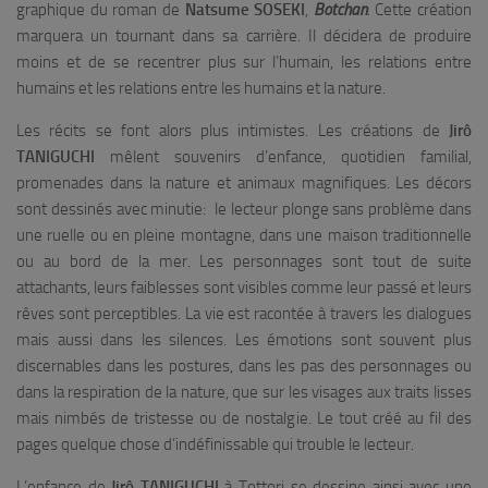
graphique du roman de
Natsume SOSEKI
,
Botchan
. Cette création
marquera un tournant dans sa carrière. Il décidera de produire
moins et de se recentrer plus sur l’humain, les relations entre
humains et les relations entre les humains et la nature.
Les récits se font alors plus intimistes. Les créations de
Jirô
TANIGUCHI
mêlent souvenirs d’enfance, quotidien familial,
promenades dans la nature et animaux magnifiques. Les décors
sont dessinés avec minutie: le lecteur plonge sans problème dans
une ruelle ou en pleine montagne, dans une maison traditionnelle
ou au bord de la mer. Les personnages sont tout de suite
attachants, leurs faiblesses sont visibles comme leur passé et leurs
rêves sont perceptibles. La vie est racontée à travers les dialogues
mais aussi dans les silences. Les émotions sont souvent plus
discernables dans les postures, dans les pas des personnages ou
dans la respiration de la nature, que sur les visages aux traits lisses
mais nimbés de tristesse ou de nostalgie. Le tout créé au fil des
pages quelque chose d’indéfinissable qui trouble le lecteur.
L’enfance de
Jirô TANIGUCHI
à Tottori se dessine ainsi avec une