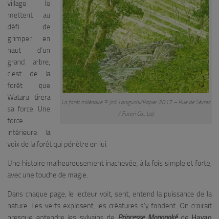
village le
mettent au
défi de
grimper en
haut d’un
grand arbre,
c’est de la
forêt que
Wataru tirera
La forêt millénaire © Jirô Taniguchi/Papier 2017 – Rue de Sèvres
sa force. Une
/ Furari Co., Ltd.
force
intérieure: la
voix de la forêt qui pénètre en lui.
Une histoire malheureusement inachevée, à la fois simple et forte,
avec une touche de magie.
Dans chaque page, le lecteur voit, sent, entend la puissance de la
nature. Les verts explosent, les créatures s’y fondent. On croirait
presque entendre les sylvains de
Princesse Mononoké
de
Hayao