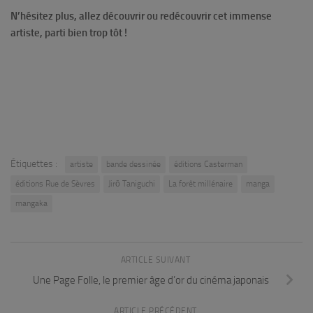
N’hésitez plus, allez découvrir ou redécouvrir cet immense
artiste, parti bien trop tôt !
Étiquettes :
artiste
bande dessinée
éditions Casterman
éditions Rue de Sèvres
Jirō Taniguchi
La forêt millénaire
manga
mangaka
ARTICLE SUIVANT
Une Page Folle, le premier âge d’or du cinéma japonais
ARTICLE PRÉCÉDENT