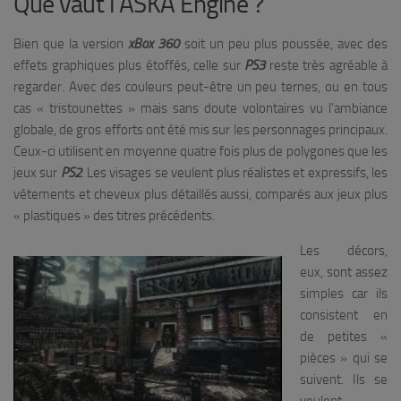
Que vaut l’ASKA Engine ?
Bien que la version
xBox 360
soit un peu plus poussée, avec des
effets graphiques plus étoffés, celle sur
PS3
reste très agréable à
regarder. Avec des couleurs peut-être un peu ternes, ou en tous
cas « tristounettes » mais sans doute volontaires vu l’ambiance
globale, de gros efforts ont été mis sur les personnages principaux.
Ceux-ci utilisent en moyenne quatre fois plus de polygones que les
jeux sur
PS2
. Les visages se veulent plus réalistes et expressifs, les
vêtements et cheveux plus détaillés aussi, comparés aux jeux plus
« plastiques » des titres précédents.
Les décors,
eux, sont assez
simples car ils
consistent en
de petites «
pièces » qui se
suivent. Ils se
veulent