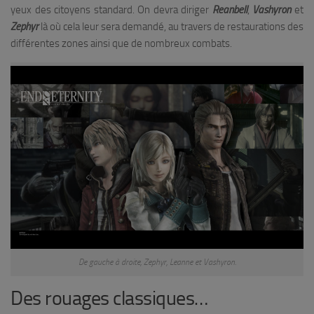
yeux des citoyens standard. On devra diriger
Reanbell
,
Vashyron
et
Zephyr
là où cela leur sera demandé, au travers de restaurations des
différentes zones ainsi que de nombreux combats.
De gauche à droite,
Zephyr
,
Leanne
et
Vashyron.
Des rouages classiques…