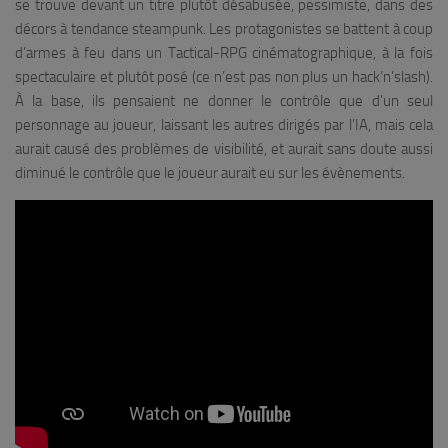
se trouve devant un titre plutôt désabusée, pessimiste, dans des
décors à tendance steampunk. Les protagonistes se battent à coup
d’armes à feu dans un Tactical-RPG cinématographique, à la fois
spectaculaire et plutôt posé (ce n’est pas non plus un hack’n’slash).
À la base, ils pensaient ne donner le contrôle que d’un seul
personnage au joueur, laissant les autres dirigés par l’IA, mais cela
aurait causé des problèmes de visibilité, et aurait sans doute aussi
diminué le contrôle que le joueur aurait eu sur les évènements.