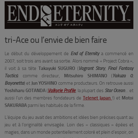
tri-Ace ou l’envie de bien faire
Le début du développement de
End of Eternity
a commencé en
2007, soit trois ans avant sa sortie. Alors nommé « Project Cobra »,
il voit à sa tête
Takayuki
SUGURO
(
Vagrant Story
,
Final Fantasy
Tactics
) comme directeur,
Mitsuhiro
SHIMANO
(
Yakuza 0
,
Bayonetta
) et
Jun
YOSHINO
comme producteurs. On retrouve aussi
Yoshiharu
GOTANDA
(
Valkyrie
Profile
, la plupart des
Star
Ocean
… et
aussi l’un des membres fondateurs de
Telenet Japan
!) et
Motoi
SAKURABA
parmi les habitués de la firme.
L’équipe du jeu avait des ambitions et idées bien précises quant au
jeu et à l’originalité envisagée. Loin des « classiques » épées et
magies, dans un monde potentiellement coloré et plein d’espoir, on