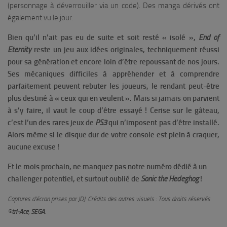
(personnage à déverrouiller via un code). Des manga dérivés ont
également vu le jour.
Bien qu’il n’ait pas eu de suite et soit resté « isolé »,
End
of
Eternity
reste un jeu aux idées originales, techniquement réussi
pour sa génération et encore loin d’être repoussant de nos jours.
Ses mécaniques difficiles à appréhender et à comprendre
parfaitement peuvent rebuter les joueurs, le rendant peut-être
plus destiné à « ceux qui en veulent ». Mais si jamais on parvient
à s’y faire, il vaut le coup d’être essayé ! Cerise sur le gâteau,
c’est l’un des rares jeux de
PS3
qui n’imposent pas d’être installé.
Alors même si le disque dur de votre console est plein à craquer,
aucune excuse !
Et le mois prochain, ne manquez pas notre numéro dédié à un
challenger potentiel, et surtout oublié de
Sonic the Hedeghog
!
Captures d’écran prises par JDJ. Crédits des autres visuels : Tous droits réservés
©
tri-Ace
,
SEGA
.