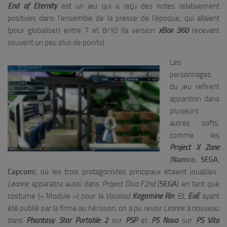
End of Eternity
est un jeu qui a reçu des notes relativement
positives dans l’ensemble de la presse de l’époque, qui allaient
(pour globaliser) entre 7 et 8/10 (la version
xBox 360
recevant
souvent un peu plus de points).
Les
personnages
du jeu refirent
apparition dans
plusieurs
autres softs,
comme les
Project X Zone
(
Namco
,
SEGA
,
Capcom
), où les trois protagonistes principaux étaient jouables.
Leanne
apparaitra aussi dans
Project Diva F2nd
(
SEGA
) en tant que
costume (« Module ») pour la
Vocaloid
Kagamine Rin
. Et,
EoE
ayant
été publié par la firme au hérisson, on a pu revoir
Leanne
à nouveau
dans
Phantasy
Star
Portable
2
sur
PSP
et
PS
Nova
sur
PS Vita