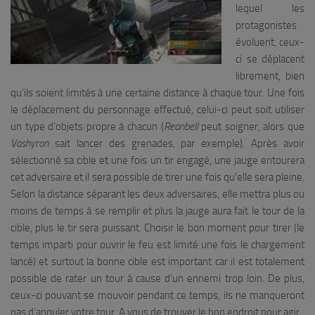
lequel les
protagonistes
évoluent, ceux-
ci se déplacent
librement, bien
qu’ils soient limités à une certaine distance à chaque tour. Une fois
le déplacement du personnage effectué, celui-ci peut soit utiliser
un type d’objets propre à chacun (
Reanbell
peut soigner, alors que
Vashyron
sait lancer des grenades, par exemple). Après avoir
sélectionné sa cible et une fois un tir engagé, une jauge entourera
cet adversaire et il sera possible de tirer une fois qu’elle sera pleine.
Selon la distance séparant les deux adversaires, elle mettra plus ou
moins de temps à se remplir et plus la jauge aura fait le tour de la
cible, plus le tir sera puissant. Choisir le bon moment pour tirer (le
temps imparti pour ouvrir le feu est limité une fois le chargement
lancé) et surtout la bonne cible est important car il est totalement
possible de rater un tour à cause d’un ennemi trop loin. De plus,
ceux-ci pouvant se mouvoir pendant ce temps, ils ne manqueront
pas d’annuler votre tour. A vous de trouver le bon endroit pour agir.