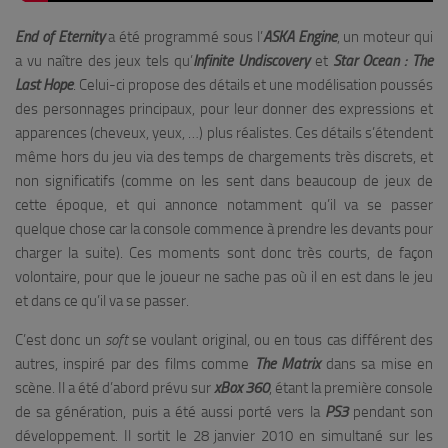
End of Eternity
a été programmé sous l’
ASKA Engine
, un moteur qui
a vu naître des jeux tels qu’
Infinite Undiscovery
et
Star
Ocean : The
Last Hope
. Celui-ci propose des détails et une modélisation poussés
des personnages principaux, pour leur donner des expressions et
apparences (cheveux, yeux, …) plus réalistes. Ces détails s’étendent
même hors du jeu via des temps de chargements très discrets, et
non significatifs (comme on les sent dans beaucoup de jeux de
cette époque, et qui annonce notamment qu’il va se passer
quelque chose car la console commence à prendre les devants pour
charger la suite). Ces moments sont donc très courts, de façon
volontaire, pour que le joueur ne sache pas où il en est dans le jeu
et dans ce qu’il va se passer.
C’est donc un
soft
se voulant original, ou en tous cas différent des
autres, inspiré par des films comme
The Matrix
dans sa mise en
scène. Il a été d’abord prévu sur
xBox 360
, étant la première console
de sa génération, puis a été aussi porté vers la
PS3
pendant son
développement. Il sortit le 28 janvier 2010 en simultané sur les