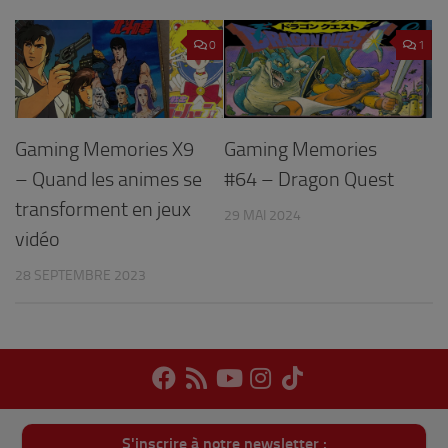
0
1
Gaming Memories X9
Gaming Memories
– Quand les animes se
#64 – Dragon Quest
transforment en jeux
29 MAI 2024
vidéo
28 SEPTEMBRE 2023
S'inscrire à notre newsletter :