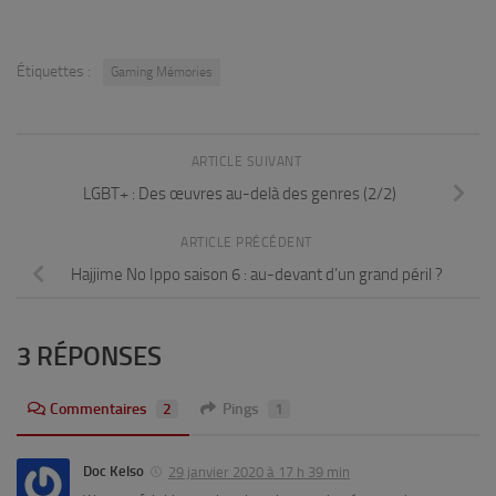
Étiquettes :
Gaming Mémories
ARTICLE SUIVANT
LGBT+ : Des œuvres au-delà des genres (2/2)
ARTICLE PRÉCÉDENT
Hajjime No Ippo saison 6 : au-devant d’un grand péril ?
3 RÉPONSES
Commentaires
2
Pings
1
Doc Kelso
29 janvier 2020 à 17 h 39 min