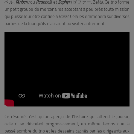
ベル,
Rīnberu
ou
Reanbell
) et
Zephyr
(ゼファー, Zefā). Ce trio forme
un petit groupe de mercenaires acceptant à peu près toute mission
qui puisse leur être confiée à
Basel
. Cela les emmènera sur diverses
parties de la tour qu’ils n’auraient pu visiter autrement..
Ce résumé n’est qu’un aperçu de l’histoire qui attend le joueur,
celle-ci se dévoilant progressivement, en même temps que la
passé sombre du trio et les desseins cachés par les dirigeants aux