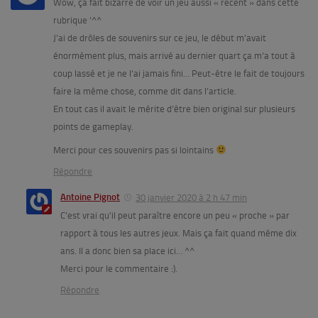
Wow, ça fait bizarre de voir un jeu aussi « récent » dans cette
rubrique ‘^^
J’ai de drôles de souvenirs sur ce jeu, le début m’avait
énormément plus, mais arrivé au dernier quart ça m’a tout à
coup lassé et je ne l’ai jamais fini… Peut-être le fait de toujours
faire la même chose, comme dit dans l’article.
En tout cas il avait le mérite d’être bien original sur plusieurs
points de gameplay.
Merci pour ces souvenirs pas si lointains
Répondre
Antoine Pignot
30 janvier 2020 à 2 h 47 min
C’est vrai qu’il peut paraître encore un peu « proche » par
rapport à tous les autres jeux. Mais ça fait quand même dix
ans. Il a donc bien sa place ici… ^^
Merci pour le commentaire :).
Répondre