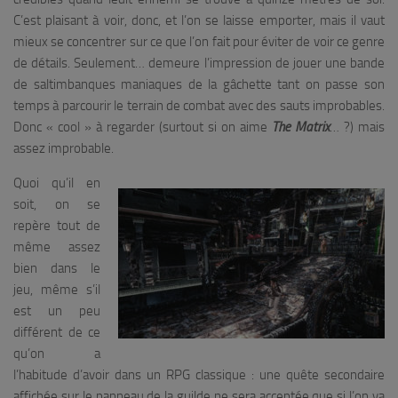
C’est plaisant à voir, donc, et l’on se laisse emporter, mais il vaut
mieux se concentrer sur ce que l’on fait pour éviter de voir ce genre
de détails. Seulement… demeure l’impression de jouer une bande
de saltimbanques maniaques de la gâchette tant on passe son
temps à parcourir le terrain de combat avec des sauts improbables.
Donc « cool » à regarder (surtout si on aime
The Matrix
… ?) mais
assez improbable.
Quoi qu’il en
soit, on se
repère tout de
même assez
bien dans le
jeu, même s’il
est un peu
différent de ce
qu’on a
l’habitude d’avoir dans un RPG classique : une quête secondaire
affichée sur le panneau de la guilde ne sera acceptée que si l’on va