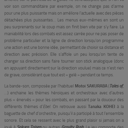
voir son commanditaire par exemple, on ne change pas d’arme
pour une plus puissante mais on améliore l’actuelle avec des pièces
détachées plus puissantes… Les menus eux-mêmes en sont un
peu surprenants sur le coup mais on finit bien vite par s’y faire. La
maniabilité lors des combats est assez carrée pour ne pas poser de
problème particulier et la ligne de direction lorsqu’on programme
une action est une bonne idée, permettant de choisir sa distance et
direction avec précision. Elle s’affole un peu lorsqu’on tente de
changer sa direction sans faire tourner son stick analogique (donc
en appuyant directement sur la direction voulue) mais ce n’est rien
de grave, considérant que tout est « gelé » pendant ce temps.
La bande-son, composée par l’habituel
Motoi
SAKURABA
(
Tales of
,
…) enchaine les thèmes héroïques et orchestraux avec d’autres
plus « énervés » pour les combats, en passant par la douceur des
différents thèmes d’
Ebel
. On retrouve aussi
Tanaka KOHEI
à la
baguette de chef d’orchestre, puisqu’il a participé à tout l’ensemble
sonore. Et cela se ressent avec le plus grand plaisir si jamais on a
joué à
Sakura
Taisen
ou autres
Gravity
Rush
. Le jeu comporte des