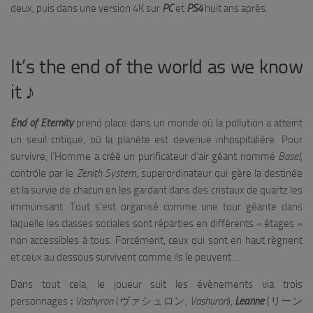
deux, puis dans une version 4K sur
PC
et
PS4
huit ans après.
It’s the end of the world as we know
it ♪
End of Eternity
prend place dans un monde où la pollution a atteint
un seuil critique, où la planète est devenue inhospitalière. Pour
survivre, l’Homme a créé un purificateur d’air géant nommé
Basel
,
contrôle par le
Zenith
System
, superordinateur qui gère la destinée
et la survie de chacun en les gardant dans des cristaux de quartz les
immunisant. Tout s’est organisé comme une tour géante dans
laquelle les classes sociales sont réparties en différents « étages »
non accessibles à tous. Forcément, ceux qui sont en haut règnent
et ceux au dessous survivent comme ils le peuvent…
Dans tout cela, le joueur suit les évènements via trois
personnages
:
Vashyron
(ヴァシュロン,
Vashuron
),
Leanne
(リーン