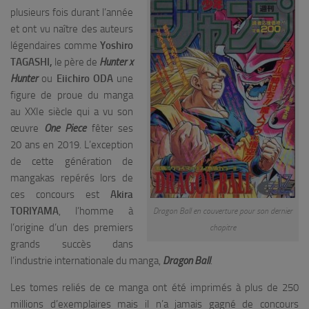
plusieurs fois durant l’année
et ont vu naître des auteurs
légendaires comme
Yoshiro
TAGASHI,
le père de
Hunter x
Hunter
ou
Eiichiro ODA
une
figure de proue du manga
au XXIe siècle qui a vu son
œuvre
One Piece
fêter ses
20 ans en 2019. L’exception
de cette génération de
mangakas repérés lors de
ces concours est
Akira
TORIYAMA
, l’homme à
Dragon Ball en couverture pour son dernier
l’origine d’un des premiers
chapitre
grands succès dans
l’industrie internationale du manga,
Dragon Ball
.
Les tomes reliés de ce manga ont été imprimés à plus de 250
millions d’exemplaires mais il n’a jamais gagné de concours