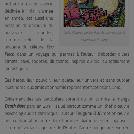
recherche de puissance,
déclinée à l’infini d’année
en année, est aussi une
occasion de découvrir de
nouveaux mondes,
Izuku Midorya de My Hero Academia pour la
comme celui de la
couverture du Jump
piraterie du célèbre
One
Piece
, dans un voyage qui permet à l’auteur d’aborder divers
climats, pays, sociétés, dirigeants, inspirés du réel ou totalement
fantastiques…
Ces héros, leur pouvoir, leur quête, leur univers et sans oublier
leurs nombreux amis et ennemis représentent cet esprit
Jump
.
Évidement des cas particuliers sortent du lot, comme le manga
Death Note
paru en 2014, salué partout comme un chef d’œuvre
psychologique et dans lequel l’auteur,
Tsugumi ÔBA
met en œuvre
une confrontation entre deux hommes diamétralement opposés,
l’un représentant la justice de l’État et l’autre une justice exercée