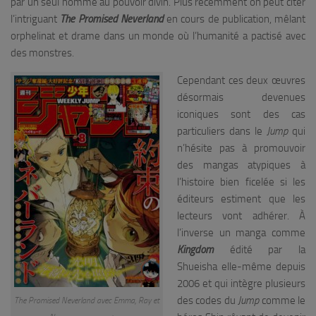
par un seul homme au pouvoir divin. Plus récemment on peut citer
l’intriguant
The Promised Neverland
en cours de publication, mêlant
orphelinat et drame dans un monde où l’humanité a pactisé avec
des monstres.
Cependant ces deux œuvres
désormais devenues
iconiques sont des cas
particuliers dans le
Jump
qui
n’hésite pas à promouvoir
des mangas atypiques à
l’histoire bien ficelée si les
éditeurs estiment que les
lecteurs vont adhérer. À
l’inverse un manga comme
Kingdom
édité par la
Shueisha elle-même depuis
2006 et qui intègre plusieurs
des codes du
Jump
comme le
The Promised Neverland avec Emma, Ray et