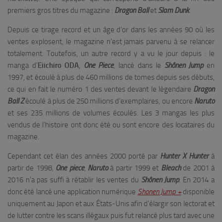
premiers gros titres du magazine :
Dragon Ball
et
Slam Dunk
.
Depuis ce tirage record et un âge d’or dans les années 90 où les
ventes explosent, le magazine n’est jamais parvenu à se relancer
totalement. Toutefois, un autre record y a vu le jour depuis : le
manga d’
Eiichiro ODA
,
One Piece
, lancé dans le
Shônen Jump
en
1997, et écoulé à plus de 460 millions de tomes depuis ses débuts,
ce qui en fait le numéro 1 des ventes devant le légendaire
Dragon
Ball Z
écoulé à plus de 250 millions d’exemplaires, ou encore
Naruto
et ses 235 millions de volumes écoulés. Les 3 mangas les plus
vendus de l’histoire ont donc été ou sont encore des locataires du
magazine.
Cependant cet élan des années 2000 porté par
Hunter X Hunter
à
partir de 1998,
One piece
,
Naruto
à partir 1999 et
Bleach
de 2001 à
2016 n’a pas suffi à rétablir les ventes du
Shônen Jump
. En 2014 a
donc été lancé une application numérique
Shonen Jump +
disponible
uniquement au Japon et aux États-Unis afin d’élargir son lectorat et
de lutter contre les scans illégaux puis fut relancé plus tard avec une