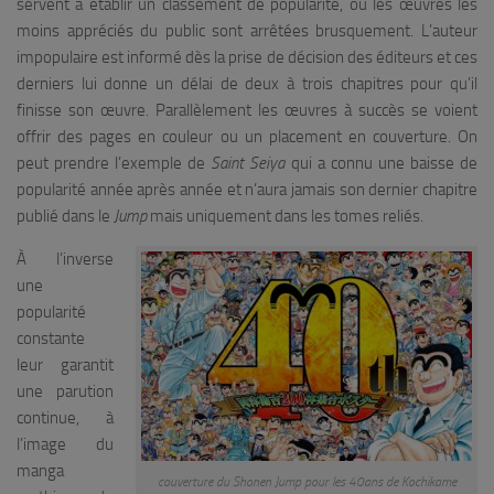
servent à établir un classement de popularité, où les œuvres les
moins appréciés du public sont arrêtées brusquement. L’auteur
impopulaire est informé dès la prise de décision des éditeurs et ces
derniers lui donne un délai de deux à trois chapitres pour qu’il
finisse son œuvre. Parallèlement les œuvres à succès se voient
offrir des pages en couleur ou un placement en couverture. On
peut prendre l’exemple de
Saint Seiya
qui a connu une baisse de
popularité année après année et n’aura jamais son dernier chapitre
publié dans le
Jump
mais uniquement dans les tomes reliés.
À l’inverse
une
popularité
constante
leur garantit
une parution
continue, à
l’image du
manga
couverture du Shonen Jump pour les 40ans de Kochikame