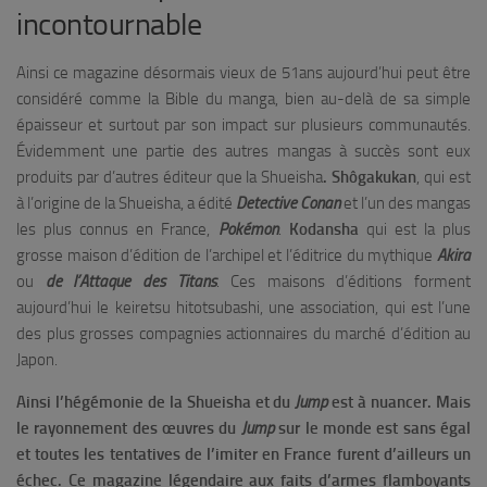
incontournable
Ainsi ce magazine désormais vieux de 51ans aujourd’hui peut être
considéré comme la Bible du manga, bien au-delà de sa simple
épaisseur et surtout par son impact sur plusieurs communautés.
Évidemment une partie des autres mangas à succès sont eux
produits par d’autres éditeur que la Shueisha
. Shôgakukan
, qui est
à l’origine de la Shueisha, a édité
Detective Conan
et l’un des mangas
les plus connus en France,
Pokémon
.
Kodansha
qui est la plus
grosse maison d’édition de l’archipel et l’éditrice du mythique
Akira
ou
de l’Attaque des Titans
. Ces maisons d’éditions forment
aujourd’hui le keiretsu hitotsubashi, une association, qui est l’une
des plus grosses compagnies actionnaires du marché d’édition au
Japon.
Ainsi l’hégémonie de la Shueisha et du
Jump
est à nuancer. Mais
le rayonnement des œuvres du
Jump
sur le monde est sans égal
et toutes les tentatives de l’imiter en France furent d’ailleurs un
échec. Ce magazine légendaire aux faits d’armes flamboyants