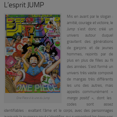
L’esprit JUMP
Mis en avant par le slogan :
amitié, courage et victoire, le
Jump
s’est donc créé un
univers autour duquel
gravitent des générations
de garçons et de jeunes
hommes, rejoints par de
plus en plus de filles au fil
des années. S’est formé un
univers très vaste composé
de mangas très différents
les uns des autres, mais
appelés communément «
manga positif
», dont les
One Piece à la une du Jump
codes sont assez
identifiables : exaltant l’âme et le corps, avec des personnages
auxquels la jeunesse peut s’identifier, qui surmontent les épreuves