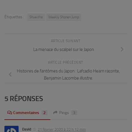
Étiquettes :
Shueisha
Weekly Shonen Jump
ARTICLE SUIVANT
La menace du scalpel sur le Japon
ARTICLE PRÉCÉDENT
Histoires de fantômes du Japon : Lafcadio Hearn raconte,
Benjamin Lacombe illustre.
5 RÉPONSES
Commentaires
2
Pings
3
David
21 février 2020 à 22 h 12 min