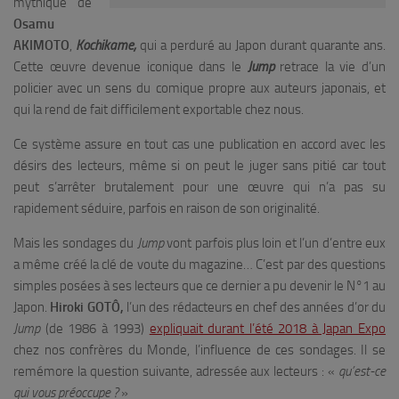
mythique de
Osamu
AKIMOTO
,
Kochikame,
qui a perduré au Japon durant quarante ans.
Cette œuvre devenue iconique dans le
Jump
retrace la vie d’un
policier avec un sens du comique propre aux auteurs japonais, et
qui la rend de fait difficilement exportable chez nous.
Ce système assure en tout cas une publication en accord avec les
désirs des lecteurs, même si on peut le juger sans pitié car tout
peut s’arrêter brutalement pour une œuvre qui n’a pas su
rapidement séduire, parfois en raison de son originalité.
Mais les sondages du
Jump
vont parfois plus loin et l’un d’entre eux
a même créé la clé de voute du magazine… C’est par des questions
simples posées à ses lecteurs que ce dernier a pu devenir le N°1 au
Japon.
Hiroki GOTÔ,
l’un des rédacteurs en chef des années d’or du
Jump
(de 1986 à 1993)
expliquait durant l’été 2018 à Japan Expo
chez nos confrères du Monde, l’influence de ces sondages. Il se
remémore la question suivante, adressée aux lecteurs : «
qu’est-ce
qui vous préoccupe ?
»