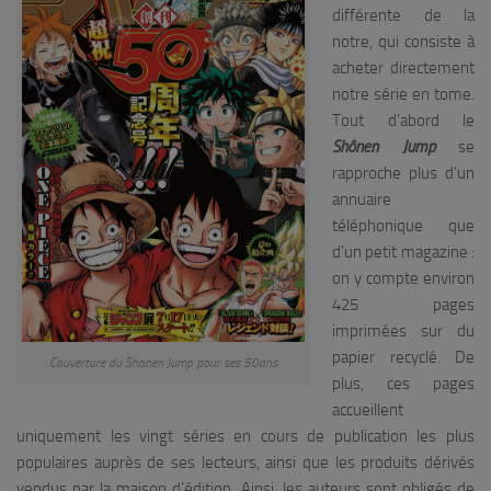
différente de la
notre, qui consiste à
acheter directement
notre série en tome.
Tout d’abord le
Shônen Jump
se
rapproche plus d’un
annuaire
téléphonique que
d’un petit magazine :
on y compte environ
425 pages
imprimées sur du
papier recyclé. De
Couverture du Shonen Jump pour ses 50ans
plus, ces pages
accueillent
uniquement les vingt séries en cours de publication les plus
populaires auprès de ses lecteurs, ainsi que les produits dérivés
vendus par la maison d’édition. Ainsi, les auteurs sont obligés de