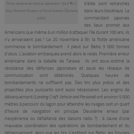
d’élite sont retranchés
Photo aérienne de l’atoll en septembre 1943
©
U.S.
dans leurs blockhaus. Le
Navy National Museum of Naval Aviation (Domaine
commandant japonais
public)
des lieux promet aux
Américains que même à un million à attaquer l’île durant 100 ans, ils
n’y arriveraient pas ! Le 20 novembre à 5h, la flotte américaine
commence le bombardement : il pleut sur Betio 3 000 tonnes
d’obus. L’aviation embarquée prend alors le relais. Première erreur
américaine dans la bataille de Tarawa : ils ont sous-estimé la
résistance des défenses japonaises et seuls les réseaux de
communication sont détériorés. Quelques heures de
bombardements ne suffisent pas. Des tirs plus précis et des
projectiles plus puissants sont aussi nécessaires. Les engins de
débarquement (
Landing Craft Vehicle and Personal
) ont environ 5 000
mètres à parcourir du lagon pour atteindre les rivages soit un quart
d’heure de navigation en principe. Deuxième erreur (par
inexpérience ou défaillance des liaisons radio ?) : à cause d’une
mauvaise coordination des opérations de bombardement et du
débarquement, alors que les tirs s’arrêtent sur Betio, les troupes