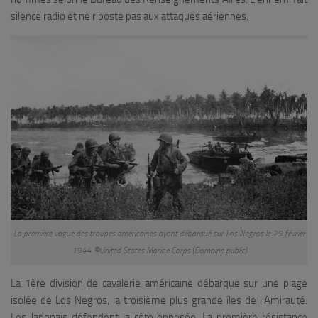
silence radio et ne riposte pas aux attaques aériennes.
La première vague des troupes américaines ayant débarqué sur Los Negros le 29 février
1944
©
United States Marine Corps (Domaine public)
La 1ère division de cavalerie américaine débarque sur une plage
isolée de Los Negros, la troisième plus grande îles de l’Amirauté.
Les Japonais défendent la côte opposée. La première résistance