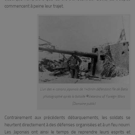
commencent à peine leur trajet.
L’un des 4 canons japonais de 140mm défendant l’île de Betio
photographié après la bataille
©
Veterans of Foreign Wars
(Domaine public)
Contrairement aux précédents débarquements, les soldats se
heurtent directement à des défenses organisées et à un feu nourri.
Les Japonais ont ainsi le temps de reprendre leurs esprits et