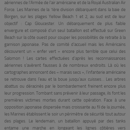
aériennes de l’Armée de l’air américaine et de la Royal Australian Air
Force. Les Marines de la 1ère division débarquent dans la baie de
Borgen, sur les plages Yellow Beach 1 et 2, au sud est de leur
objectif : Cap Gloucester. Un débarquement de plus faible
envergure et composé d’un seul bataillon est effectué sur Green
Beach sur la côte ouest pour couper les possibilités de retraite à la
garnison japonaise. Pas de comité d’accueil mais les Américains
découvrent un « enfer vert » encore plus terrible que celui des
Salomon ! Les cartes effectuées d’après les reconnaissances
aériennes s’avèrent fausses à de nombreux endroits. Là où les
cartographes annoncent des « marais secs », l’infanterie américaine
se retrouve dans l’eau et la boue jusqu’aux cuisses… Les arbres
abattus ou déracinés par le bombardement freinent encore plus
leur progression. Tombant sans prévenir à leur passage, ils font les
premières victimes mortes durant cette opération. Face à une
opposition japonaise dispersée mais croissante au fil de la journée,
les Marines établissent le soir un périmètre de sécurité tout autour
des plages. Le lendemain, un bataillon appuyé par des tanks
entame une marche en longeant les lignes côtières vers