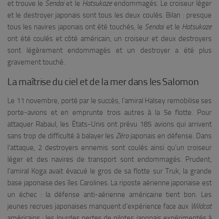
et trouve le
Sendai
et le
Hatsukaze
endommagés. Le croiseur léger
et le destroyer japonais sont tous les deux coulés. Bilan : presque
tous les navires japonais ont été touchés, le
Sendai
et le
Hatsukaze
ont été coulés et côté américain, un croiseur et deux destroyers
sont légèrement endommagés et un destroyer a été plus
gravement touché.
La maîtrise du ciel et de la mer dans les Salomon
Le 11 novembre, porté par le succès, l’amiral Halsey remobilise ses
porte-avions et en emprunte trois autres à la 5e flotte. Pour
attaquer Rabaul, les États-Unis ont prévu 185 avions qui arrivent
sans trop de difficulté à balayer les
Zéro
japonais en défense. Dans
l’attaque, 2 destroyers ennemis sont coulés ainsi qu’un croiseur
léger et des navires de transport sont endommagés. Prudent,
l’amiral Koga avait évacué le gros de sa flotte sur Truk, la grande
base japonaise des îles Carolines. La riposte aérienne japonaise est
un échec : la défense anti-aérienne américaine tient bon. Les
jeunes recrues japonaises manquent d’expérience face aux
Wildcat
américains : les lourdes pertes de pilotes japonais expérimentés à