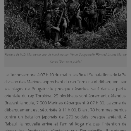
Raiders de l’U.S. Marine au cap de Torokina sur l’île de Bougainville
©
United States Marine
Corps (Domaine public)
Le 1er novembre, à 07 h 10 du matin, les 3e et 9e bataillons de la 3e
division des Marines approchent du cap Torokina et débarquent sur
les plages de Bougainville presque désertes, sauf dans la partie
orientale du cap Torokina. 25 blockhaus sont âprement défendus.
Bravant la houle, 7 500 Marines débarquent à 07 h 30. La zone de
débarquement est sécurisée à 11 h 00. Bilan : 78 hommes perdus
contre un bataillon japonais de 270 soldats presque anéanti. A
Rabaul, la nouvelle arrive et l’amiral Koga n’a pas l’intention de
laisser les Américains s’installer sur Bougainville. Il ordonne