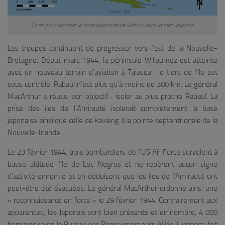
Carte pour localiser la base japonaise de Rabaul dans la mer Salomon
Les troupes continuent de progresser vers l’est de la Nouvelle-
Bretagne. Début mars 1944, la péninsule Willaumez est atteinte
avec un nouveau terrain d’aviation à Talasea : le tiers de l’île est
sous contrôle. Rabaul n’est plus qu’à moins de 300 km. Le général
MacArthur a réussi son objectif : isoler au plus proche Rabaul. La
prise des îles de l’Amirauté isolerait complètement la base
japonaise ainsi que celle de Kavieng à la pointe septentrionale de la
Nouvelle-Irlande.
Le 23 février 1944, trois bombardiers de l’US Air Force survolent à
basse altitude l’île de Los Negros et ne repèrent aucun signe
d’activité ennemie et en déduisent que les îles de l’Amirauté ont
peut-être été évacuées. Le général MacArthur ordonne ainsi une
« reconnaissance en force » le 29 février 1944. Contrairement aux
apparences, les Japonais sont bien présents et en nombre, 4 000
hommes selon le Bureau des Renseignements Alliés. L’ennemi fait