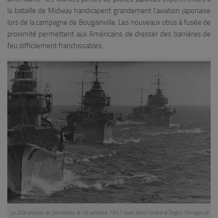
la bataille de Midway handicapent grandement l’aviation japonaise
lors de la campagne de Bougainville. Les nouveaux obus à fusée de
proximité permettent aux Américains de dresser des barrières de
feu difficilement franchissables.
La 20e division en formation le 16 octobre 1941 avec dans l’ordre le Sagiri, l’Amagiri et