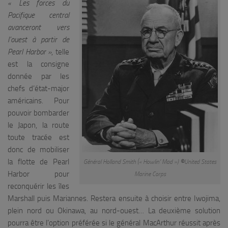
« Les forces du
Pacifique central
avanceront vers
l’ouest à partir de
Pearl Harbor »
, telle
est la consigne
donnée par les
chefs d’état-major
américains. Pour
pouvoir bombarder
le Japon, la route
toute tracée est
donc de mobiliser
la flotte de Pearl
Général Holland Smith (« Howlin’ Mad »)
©
United States
Harbor pour
Marine Corps
reconquérir les îles
Marshall puis Mariannes. Restera ensuite à choisir entre Iwojima,
plein nord ou Okinawa, au nord-ouest… La deuxième solution
pourra être l’option préférée si le général MacArthur réussit après