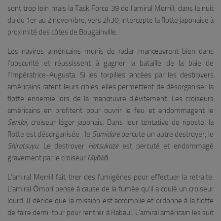
sont trop loin mais la Task Force 39 de l’amiral Merrill, dans la nuit
du du 1er au 2 novembre, vers 2h30, intercepte la flotte japonaise à
proximité des côtes de Bougainville.
Les navires américains munis de radar manœuvrent bien dans
l’obscurité et réussissent à gagner la bataille de la baie de
l’Impératrice-Augusta. Si les torpilles lancées par les destroyers
américains ratent leurs cibles, elles permettent de désorganiser la
flotte ennemie lors de la manœuvre d’évitement. Les croiseurs
américains en profitent pour ouvrir le feu et endommagent le
Sendai
, croiseur léger japonais. Dans leur tentative de riposte, la
flotte est désorganisée : le
Samidare
percute un autre destroyer, le
Shiratsuyu
. Le destroyer
Hatsukaze
est percuté et endommagé
gravement par le croiseur
Myōkō
.
L’amiral
Merrill fait tirer des fumigènes pour effectuer la retraite.
L’amiral Ōmori pense à cause de la fumée qu’il a coulé un croiseur
lourd. Il décide que la mission est accomplie et ordonne à la flotte
de faire demi-tour pour rentrer à Rabaul. L’amiral américain les suit