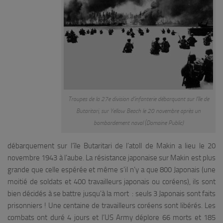
Troupes de la 27e division d’infanterie débarquant sur l’île de
Butaritari, sur Yellow Beach le 20 novembre après un
bombardement naval (Domaine Public)
débarquement sur l’île Butaritari de l’atoll de Makin a lieu le 20
novembre 1943 à l’aube. La résistance japonaise sur Makin est plus
grande que celle espérée et même s’il n’y a que 800 Japonais (une
moitié de soldats et 400 travailleurs japonais ou coréens), ils sont
bien décidés à se battre jusqu’à la mort : seuls 3 Japonais sont faits
prisonniers ! Une centaine de travailleurs coréens sont libérés. Les
combats ont duré 4 jours et l’US Army déplore 66 morts et 185