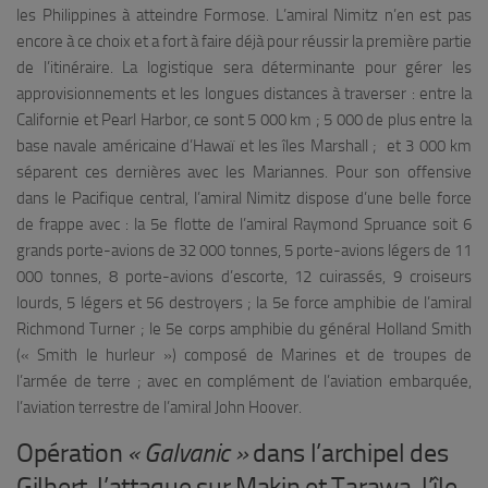
les Philippines à atteindre Formose. L’amiral Nimitz n’en est pas
encore à ce choix et a fort à faire déjà pour réussir la première partie
de l’itinéraire. La logistique sera déterminante pour gérer les
approvisionnements et les longues distances à traverser : entre la
Californie et Pearl Harbor, ce sont 5 000 km ; 5 000 de plus entre
la
base navale américaine
d’Hawaï et les îles Marshall ; et 3 000 km
séparent ces dernières avec les Mariannes. Pour son offensive
dans le Pacifique central, l’amiral Nimitz dispose d’une belle force
de frappe avec : la 5e flotte de l’amiral Raymond Spruance soit 6
grands porte-avions de 32 000 tonnes, 5 porte-avions légers de 11
000 tonnes, 8 porte-avions d’escorte, 12 cuirassés, 9 croiseurs
lourds, 5 légers et 56 destroyers ; la 5e force amphibie de l’amiral
Richmond Turner ; le 5e corps amphibie du général Holland Smith
(« Smith le hurleur ») composé de Marines et de troupes de
l’armée de terre ; avec en complément de l’aviation embarquée,
l’aviation terrestre de l’amiral John Hoover.
Opération
« Galvanic »
dans l’archipel des
Gilbert, l’attaque sur Makin et Tarawa, l’île