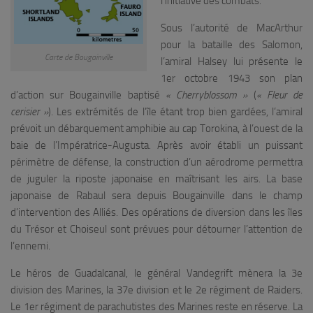
l’initiative des combats.
Sous l’autorité de MacArthur
pour la bataille des Salomon,
Carte de Bougainville
l’amiral Halsey lui présente le
1er octobre 1943 son plan
d’action sur Bougainville baptisé
« Cherryblossom »
(
« Fleur de
cerisier »
). Les extrémités de l’île étant trop bien gardées, l’amiral
prévoit un débarquement amphibie au cap Torokina, à l’ouest de la
baie de l’Impératrice-Augusta. Après avoir établi un puissant
périmètre de défense, la construction d’un aérodrome permettra
de juguler la riposte japonaise en maîtrisant les airs. La base
japonaise de Rabaul sera depuis Bougainville dans le champ
d’intervention des Alliés. Des opérations de diversion dans les îles
du Trésor et Choiseul sont prévues pour détourner l’attention de
l’ennemi.
Le héros de Guadalcanal, le général Vandegrift mènera la 3e
division des Marines, la 37e division et le 2e régiment de Raiders.
Le 1er régiment de parachutistes des Marines reste en réserve. La