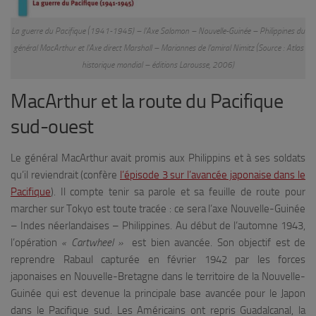
La guerre du Pacifique (1941-1945) – l’Axe Salomon – Nouvelle-Guinée – Philippines du
général MacArthur et l’Axe direct Marshall – Mariannes de l’amiral Nimitz (Source : Atlas
historique mondial – éditions Larousse, 2006)
MacArthur et la route du Pacifique
sud-ouest
Le général MacArthur avait promis aux Philippins et à ses soldats
qu’il reviendrait (confère
l’épisode 3 sur l’avancée japonaise dans le
Pacifique
). Il compte tenir sa parole et sa feuille de route pour
marcher sur Tokyo est toute tracée : ce sera l’axe Nouvelle-Guinée
– Indes néerlandaises – Philippines. Au début de l’automne 1943,
l’opération
« Cartwheel »
est bien avancée. Son objectif est de
reprendre Rabaul capturée en février 1942 par les forces
japonaises en Nouvelle-Bretagne dans le territoire de la Nouvelle-
Guinée qui est devenue la principale base avancée pour le Japon
dans le Pacifique sud. Les Américains ont repris Guadalcanal, la