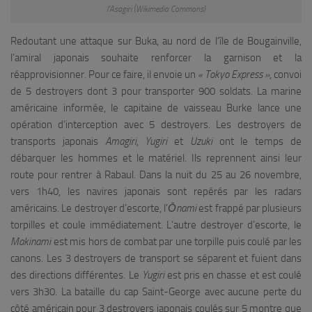
l’Asagiri (Wikimedia Commons)
Redoutant une attaque sur Buka, au nord de l’île de Bougainville,
l’amiral japonais souhaite renforcer la garnison et la
réapprovisionner. Pour ce faire, il envoie un
« Tokyo Express »
, convoi
de 5 destroyers dont 3 pour transporter 900 soldats. La marine
américaine informée, le capitaine de vaisseau Burke lance une
opération d’interception avec 5 destroyers. Les destroyers de
transports japonais
Amagiri
,
Yugiri
et
Uzuki
ont le temps de
débarquer les hommes et le matériel. Ils reprennent ainsi leur
route pour rentrer à Rabaul. Dans la nuit du 25 au 26 novembre,
vers 1h40, les navires japonais sont repérés par les radars
américains. Le destroyer d’escorte, l’
Ōn
ami
est frappé par plusieurs
torpilles et coule immédiatement. L’autre destroyer d’escorte, le
Makinami
est mis hors de combat par une torpille puis coulé par les
canons. Les 3 destroyers de transport se séparent et fuient dans
des directions différentes. Le
Yugiri
est pris en chasse et est coulé
vers
3h30
. La bataille du cap Saint-George avec aucune perte du
côté américain pour 3 destroyers japonais coulés sur 5 montre que