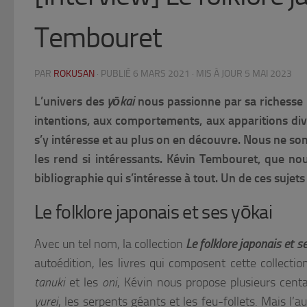
Tembouret
PAR
ROKUSAN
· PUBLIÉ
6 MARS 2021
· MIS À JOUR
5 MAI 2023
L’univers des
yōkai
nous passionne par sa richesse 
intentions, aux comportements, aux apparitions div
s’y intéresse et au plus on en découvre. Nous ne s
les rend si intéressants. Kévin Tembouret, que nou
bibliographie qui s’intéresse à tout. Un de ces sujets
Le folklore japonais et ses yōkai
Avec un tel nom, la collection
Le folklore japonais et s
autoédition, les livres qui composent cette collect
tanuki
et les
oni
, Kévin nous propose plusieurs centa
yurei
, les serpents géants et les feu-follets. Mais l’