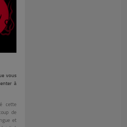
que vous
enter à
é cette
coup de
angue et