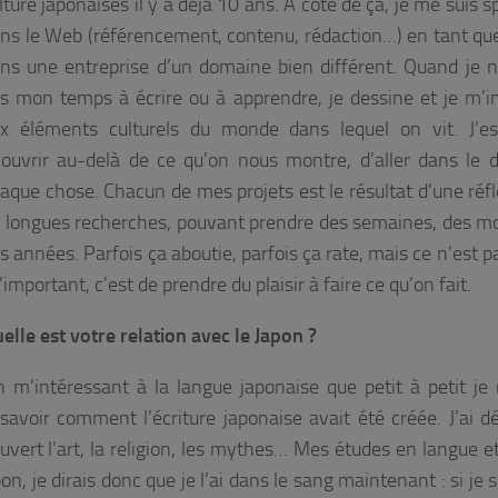
lture japonaises il y a déjà 10 ans. À côté de ça, je me suis s
ns le Web (référencement, contenu, rédaction…) en tant que
ns une entreprise d’un domaine bien différent. Quand je 
s mon temps à écrire ou à apprendre, je dessine et je m’i
x éléments culturels du monde dans lequel on vit. J’es
ouvrir au-delà de ce qu’on nous montre, d’aller dans le d
aque chose. Chacun de mes projets est le résultat d’une réfl
 longues recherches, pouvant prendre des semaines, des mo
s années. Parfois ça aboutie, parfois ça rate, mais ce n’est p
L’important, c’est de prendre du plaisir à faire ce qu’on fait.
elle est votre relation avec le Japon ?
en m’intéressant à la langue japonaise que petit à petit je
savoir comment l’écriture japonaise avait été créée. J’ai d
écouvert l’art, la religion, les mythes… Mes études en langue e
n, je dirais donc que je l’ai dans le sang maintenant : si je 