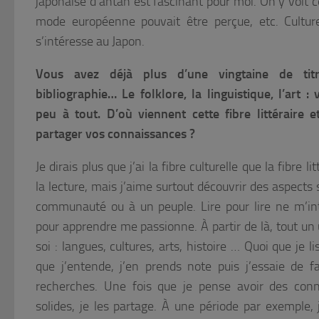
japonaise d’antan est fascinant pour moi. On y voit 
mode européenne pouvait être perçue, etc. Cultu
s’intéresse au Japon.
Vous avez déjà plus d’une vingtaine de tit
bibliographie… Le folklore, la linguistique, l’art 
peu à tout. D’où viennent cette fibre littéraire e
partager vos connaissances ?
Je dirais plus que j’ai la fibre culturelle que la fibre lit
la lecture, mais j’aime surtout découvrir des aspects
communauté ou à un peuple. Lire pour lire ne m’int
pour apprendre me passionne. À partir de là, tout un 
soi : langues, cultures, arts, histoire … Quoi que je li
que j’entende, j’en prends note puis j’essaie de f
recherches. Une fois que je pense avoir des con
solides, je les partage. À une période par exemple, 