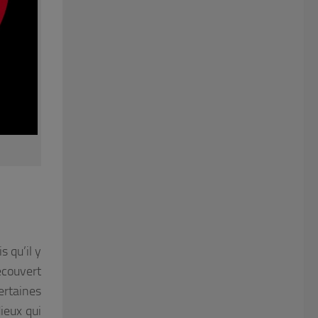
s qu’il y
découvert
ertaines
dieux qui