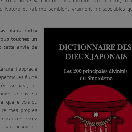
ce qu’est un
tanuki
, comment les habitants s’habillaient, co
re, Nature et Art me semblent vraiment indissociables q
res dans votre
: vous touchez un
t cette envie de
téraire. J’apprécie
 spécifiques à une
éresse pas ; lire
univers s’ouvre à
se, que je vois ou
aire mes propres
naissances assez
j’avais besoin de