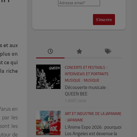
s et
aux
 plus on
st ce qui
CONCERTS ET FESTIVALS
/
la riche
INTERVIEWS ET PORTRAITS
MUSIQUE
/
MUSIQUE
Découverte musicale :
QUEEN BEE
7 AOÛT 2026
Parus en
ART ET INDUSTRIE DE LA JAPANIME
 par les
/
JAPANIME
sont les
L’Anime Expo 2026 : pourquoi
Los Angeles est devenue la
utour de