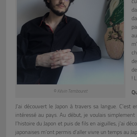
cu
da
da
pa
au
m’
ch
de
de
! 
© Kévin Tembouret
Qu
J’ai découvert le Japon à travers sa langue. C’est 
intéressé au pays. Au début, je voulais simplement 
l’histoire du Japon et puis de fils en aiguilles, j’ai d
japonaises m’ont permis d’aller vivre un temps au Japo