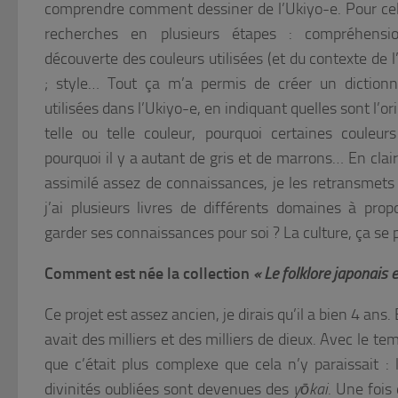
comprendre comment dessiner de l’Ukiyo-e. Pour cela
recherches en plusieurs étapes : compréhension
découverte des couleurs utilisées (et du contexte de 
; style… Tout ça m’a permis de créer un dictionn
utilisées dans l’Ukiyo-e, en indiquant quelles sont l’orig
telle ou telle couleur, pourquoi certaines couleurs
pourquoi il y a autant de gris et de marrons… En clair,
assimilé assez de connaissances, je les retransmets 
j’ai plusieurs livres de différents domaines à pro
garder ses connaissances pour soi ? La culture, ça se 
Comment est née la collection
« Le folklore japonais 
Ce projet est assez ancien, je dirais qu’il a bien 4 ans.
avait des milliers et des milliers de dieux. Avec le te
que c’était plus complexe que cela n’y paraissait :
divinités oubliées sont devenues des
yōkai
. Une fois