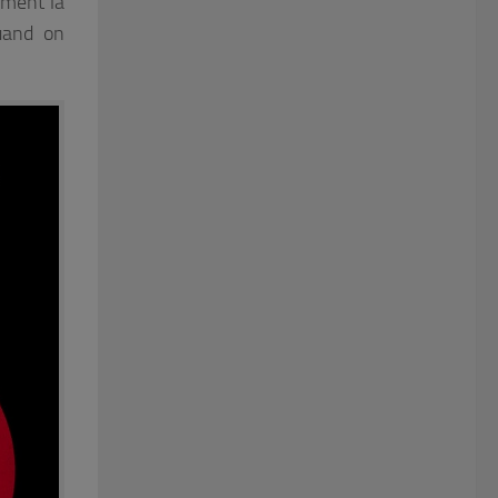
mment la
uand on