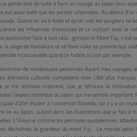
s je pense tout de suite à faire un voyage au Japon pour arpe
e est aussi belle que les parties urbanisées. Au détour d’un
ascade. Quand on va à Kobe et qu’on voit les sangliers se ba
u’entre les influences shintoïstes et ce contact avec la natu
e positionner face à tout cela : grimper le Mont Fuji, c’est 
ur la plage de Kamakura et se faire voler sa pomme (qui coût
me semble inconcevable quand on habite à Lyon par exemple.
e rencontrer de nombreuses personnes durant mes voyages, de
s éléments culturels complètent mon côté plus français
e je me retrouve vraiment, que je retrouve la motivation
 aussi l’aspect artistique du Japon qui me semble important.
incipale d’aller étudier à l’université Waseda, car il y a un mu
me lie au Japon, autant dans les illustrations que je fais à 
elles. L’Ukiyo-e, comme les peintures européennes, atteste
ture déchaînée, la grandeur du mont Fuji… Le monde selon l