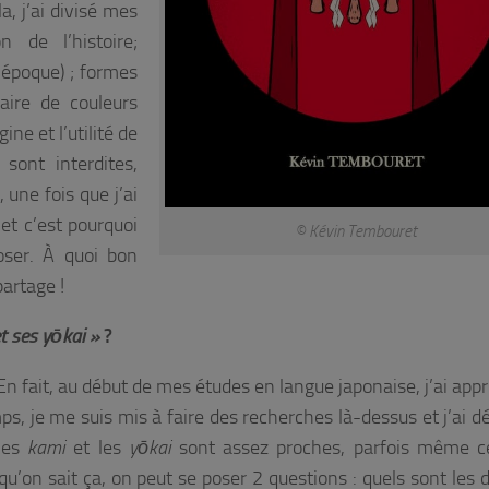
, j’ai divisé mes
 de l’histoire;
l’époque) ; formes
aire de couleurs
ine et l’utilité de
 sont interdites,
 une fois que j’ai
et c’est pourquoi
© Kévin Tembouret
poser. À quoi bon
partage !
et ses yōkai »
?
 En fait, au début de mes études en langue japonaise, j’ai appri
mps, je me suis mis à faire des recherches là-dessus et j’ai 
 les
kami
et les
yōkai
sont assez proches, parfois même c
 qu’on sait ça, on peut se poser 2 questions : quels sont les 