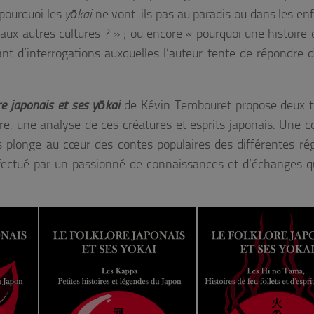
 pourquoi les
yōkai
ne vont-ils pas au paradis ou dans les enfe
 aux autres cultures ? » ; ou encore « pourquoi une histoire
ant d’interrogations auxquelles l’auteur tente de répondre 
re japonais et ses yōkai
de Kévin Tembouret propose deux 
autre, une analyse de ces créatures et esprits japonais. Une c
s plonge au cœur des contes populaires des différentes ré
ffectué par un passionné de connaissances et d’échanges 