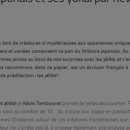
: tant de créatures si mystérieuses
aux apparences unique
ers et variées composent ce pan du folklore japonais. Au
ommes jamais au bout de nos surprises avec les
yōkai
, et c’e
s rencontrons dans ce papier, est un écrivain français à 
 de prédilection : les
yōkai
!
es yōkai
de
Kévin Tembouret
promet de belles découvertes. 
ion sont au nombre de 10 : du
kistune
aux
kappa
en passant
ines d’histoires autour de ces créatures mystérieuses que 
auteur ne s’arrête pas là, il propose également une analyse a