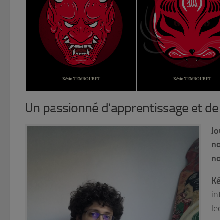
© Kévin Tembouret
© Kévin Tembouret
Un passionné d’apprentissage et de
Jo
no
no
K
in
le