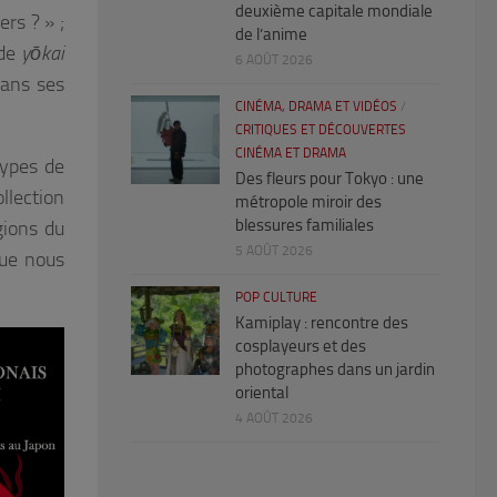
deuxième capitale mondiale
rs ? » ;
de l’anime
 de
yōkai
6 AOÛT 2026
dans ses
CINÉMA, DRAMA ET VIDÉOS
/
CRITIQUES ET DÉCOUVERTES
CINÉMA ET DRAMA
types de
Des fleurs pour Tokyo : une
ollection
métropole miroir des
blessures familiales
gions du
5 AOÛT 2026
que nous
POP CULTURE
Kamiplay : rencontre des
cosplayeurs et des
photographes dans un jardin
oriental
4 AOÛT 2026