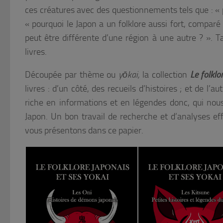
ces créatures avec des questionnements tels que : «
« pourquoi le Japon a un folklore aussi fort, comparé
peut être différente d’une région à une autre ? ». T
livres.
Découpée par thème ou
yōkai,
la collection
Le folklo
livres : d’un côté, des recueils d’histoires ; et de l’
riche en informations et en légendes donc, qui nou
Japon. Un bon travail de recherche et d’analyses e
vous présentons dans ce papier.