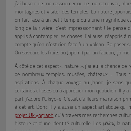
j’ai besoin de me ressourcer ou de me retrouver, alor
montagnes et visiter des temples. La nature japonais
on fait face à un petit temple ou à une magnifique c
long de la rivière, c’est impressionnant ! Je pense q
appris à contempler les choses. J’ai aussi réappris à m
compte qu’on n’est rien face à un volcan. Se poser s
On savoure les fruits au Japon !) par un faucon, ça 
À côté de cet aspect « nature », j’ai eu la chance d
de nombreux temples, musées, châteaux … Tous ce
aspirations. À chaque voyage au Japon, je sens qu
certaines choses ou à apprécier mon quotidien. Il y a
part, j’adore l’Ukiyo-e. C’était d’ailleurs ma raison pr
à cet art. Donc il y a aussi un aspect artistique qui 
projet Ukiyograph
qu’à travers mes recherches cultur
histoire et d’une identité culturelle. Les
yōkai
, la na