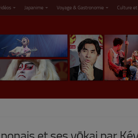
vidéos
Japanime
Voyage & Gastronomie
Culture et
japonais et ses yōkai par Ké