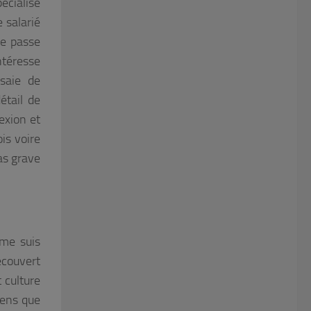
pécialisé
 salarié
ne passe
ntéresse
saie de
étail de
exion et
is voire
as grave
 me suis
écouvert
t culture
sens que