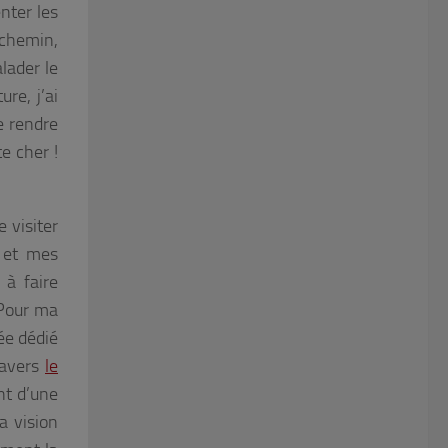
nter les
 chemin,
lader le
re, j’ai
se rendre
e cher !
 visiter
 et mes
 à faire
 Pour ma
sée dédié
travers
le
nt d’une
a vision