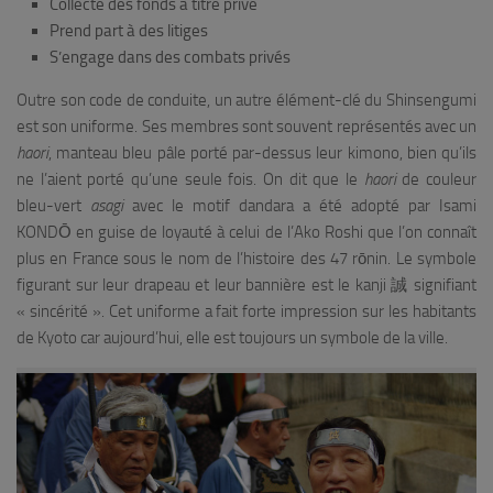
Collecte des fonds à titre privé
Prend part à des litiges
S’engage dans des combats privés
Outre son code de conduite, un autre élément-clé du Shinsengumi
est son uniforme. Ses membres sont souvent représentés avec un
haori
, manteau bleu pâle porté par-dessus leur kimono, bien qu’ils
ne l’aient porté qu’une seule fois. On dit que le
haori
de couleur
bleu-vert
asagi
avec le motif dandara a été adopté par Isami
KONDŌ en guise de loyauté à celui de l’Ako Roshi que l’on connaît
plus en France sous le nom de l’histoire des 47 rōnin. Le symbole
figurant sur leur drapeau et leur bannière est le kanji 誠 signifiant
« sincérité ». Cet uniforme a fait forte impression sur les habitants
de Kyoto car aujourd’hui, elle est toujours un symbole de la ville.