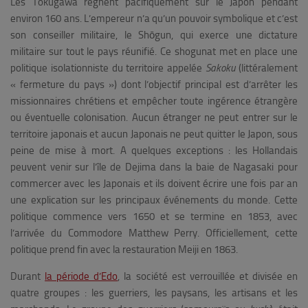
Les Tokugawa règnent pacifiquement sur le Japon pendant
environ 160 ans. L’empereur n’a qu’un pouvoir symbolique et c’est
son conseiller militaire, le Sh
ō
gun, qui exerce une dictature
militaire sur tout le pays réunifié. Ce shogunat met en place une
politique isolationniste du territoire appelée
Sakoku
(littéralement
« fermeture du pays ») dont l’objectif principal est d’arrêter les
missionnaires chrétiens et empêcher toute ingérence étrangère
ou éventuelle colonisation. Aucun étranger ne peut entrer sur le
territoire japonais et aucun Japonais ne peut quitter le Japon, sous
peine de mise à mort. A quelques exceptions : les Hollandais
peuvent venir sur l’île de Dejima dans la baie de Nagasaki pour
commercer avec les Japonais et ils doivent écrire une fois par an
une explication sur les principaux événements du monde. Cette
politique commence vers 1650 et se termine en 1853, avec
l’arrivée du Commodore Matthew Perry. Officiellement, cette
politique prend fin avec la restauration Meiji en 1863.
Durant
la période d’Edo
, la société est verrouillée et divisée en
quatre groupes : les guerriers, les paysans, les artisans et les