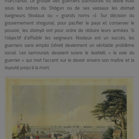
marchands. Le groupe des guerriers (samouraïs ou
bushi
) était
sous les ordres du Sh
ō
gun ou de ses vassaux les
daimy
ō
(seigneurs féodaux ou « grands noms »). Sur décision du
gouvernement shogunal, pour pacifier le pays et conserver le
pouvoir, les
daimy
ō
ont pour ordre de réduire leurs armées. Si
l’objectif d’affaiblir les seigneurs féodaux est un succès, les
guerriers sans emploi (
rōnin
) deviennent un véritable problème
social. Les samouraïs devaient suivre le
bushidō
, « la voie du
guerrier » qui met l’accent sur le devoir envers son maître et la
loyauté jusqu’à la mort.