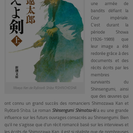
une armée de
bandits défiant la
Cour impériale.
C’est durant la
période Showa
(1926-1989) que
leur image a été
redorée grâce à des
documents et des
récits écrits par les
membres
survivants du
Moeyo Ken de Ryōtarō Shiba ©SHINCHOSHA
Shinsengumi, ainsi
que des œuvres qui
ont connu un grand succès des romanciers Shimozawa Kan et
Ryōtarō Shiba
.
Le roman
Shinsengumi Shimatsu-ki
a eu une grande
influence sur les futurs ouvrages consacrés au Shinsengumi. Bien
qu’il ne s’agisse que d’un récit romancé basé sur les interviews et
les écrits de Shimozawa Kan, il est si réaliste que de nombreuses