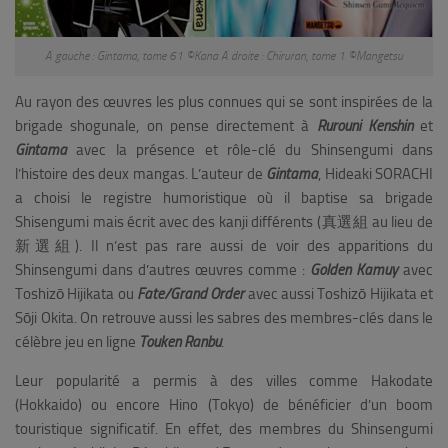
A gauche : Gintama, tome 61 ©Kana A droite : Chiruran, tome 1 ©Mangetsu
Au rayon des œuvres les plus connues qui se sont inspirées de la
brigade shogunale, on pense directement à
Rurouni Kenshin
et
Gintama
avec la présence et rôle-clé du Shinsengumi dans
l’histoire des deux mangas. L’auteur de
Gintama
, Hideaki SORACHI
a choisi le registre humoristique où il baptise sa brigade
Shisengumi mais écrit avec des kanji différents (
真選組 au lieu de
新選組
).
Il n’est pas rare aussi de voir des apparitions du
Shinsengumi dans d’autres œuvres comme :
Golden Kamuy
avec
Toshizō Hijikata ou
Fate/Grand Order
avec aussi Toshizō Hijikata et
Sōji Okita. On retrouve aussi les sabres des membres-clés dans le
célèbre jeu en ligne
Touken Ranbu
.
Leur popularité a permis à des villes comme Hakodate
(Hokkaido)
ou encore Hino (Tokyo) de bénéficier d’un boom
touristique significatif. En effet, des membres du Shinsengumi