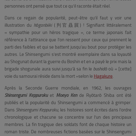
personnes ont pensé que tout ce qu’il raconte était réel.
Dans ce regain de popularité, peut-être qu’il faut y voir une
illustration du
hōganbiiki
(判官贔屓) !
Signifiant littéralement
«
sympathie pour un héros tragique », ce terme japonais
fait
référence à l’attirance que l’on ressent pour ceux qui prennent le
parti des faibles et qui se battent jusqu’au bout pour protéger les
autres. Le Shinsengumi s’est montré exemplaire dans sa loyauté
au Shogunat durant la guerre du Boshin et en a payé le prix mais la
brigade shogunale aura suivi jusqu’à sa fin le
bushidō
où « [cette]
voie du samouraï réside dans la mort »selon le
Hagakure
.
Après la Seconde Guerre mondiale, en 1962, les ouvrages
Shinsengumi Keppuroku
et
Moeyo Ken
de Ryōtarō Shiba ont été
publiés et la popularité du Shinsengumi a commencé à grimper.
Dans
Shinsengumi Keppuroku
, les histoires sont écrites dans l’ordre
chronologique et chacune se concentre sur l’un des principaux
membres. La fin tragique des soldats font de chaque histoire un
roman triste.
De nombreuses fictions basées sur le Shinsengumi