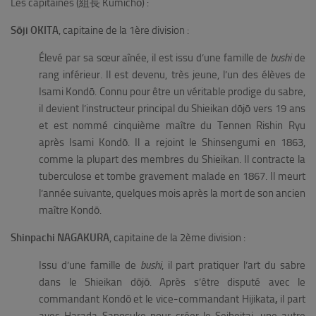
Les capitaines (組長 Kumichō) :
Sōji OKITA
, capitaine de la 1ère division :
Élevé par sa sœur aînée, il est issu d’une famille de
bushi
de
rang inférieur. Il est devenu, très jeune, l’un des élèves de
Isami Kondō. Connu pour être un véritable prodige du sabre,
il devient l’instructeur principal du Shieikan dōjō vers 19 ans
et est nommé cinquième maître du Tennen Rishin Ryu
après Isami Kondō. Il a rejoint le Shinsengumi en 1863,
comme la plupart des membres du Shieikan. Il contracte la
tuberculose et tombe gravement malade en 1867. Il meurt
l’année suivante, quelques mois après la mort de son ancien
maître Kondō.
Shinpachi NAGAKURA
, capitaine de la 2ème division :
Issu d’une famille de
bushi
, il part pratiquer l’art du sabre
dans le Shieikan dōjō. Après s’être disputé
avec le
commandant Kondō et le vice-commandant Hijikata
,
il part