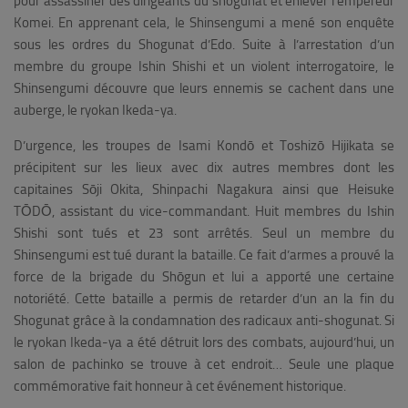
pour assassiner des dirigeants du shogunat et enlever l’empereur
Komei. En apprenant cela, le Shinsengumi a mené son enquête
sous les ordres du Shogunat d’Edo. Suite à l’arrestation d’un
membre du groupe Ishin Shishi et un violent interrogatoire, le
Shinsengumi découvre que leurs ennemis se cachent dans une
auberge, le ryokan Ikeda-ya.
D’urgence, les troupes de
Isami Kondō et Toshizō Hijikata se
précipitent sur les lieux avec dix autres membres dont les
capitaines Sōji Okita, Shinpachi Nagakura ainsi que Heisuke
TŌDŌ, assistant du vice-commandant. Huit membres du Ishin
Shishi sont tués et 23 sont arrêtés. Seul un membre du
Shinsengumi est tué durant la bataille.
Ce fait d’armes a prouvé la
force de la brigade du Shōgun et lui a apporté une certaine
notoriété. Cette bataille a permis de retarder d’un an la fin du
Shogunat grâce à la condamnation des radicaux anti-shogunat. Si
le ryokan Ikeda-ya a été détruit lors des combats, aujourd’hui, un
salon de pachinko se trouve à cet endroit… Seule une plaque
commémorative fait honneur à cet événement historique.