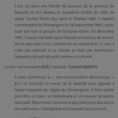
Il est né dans une famille de paysans de la province de
Musashi et est devenu le quatrième maître du style de
sabre Tennen Rishin Ryu dans le Shieikan dōjō. Il devient
commandant du Shinsengumi le 16 septembre 1863, après
avoir tué tout le groupe de Serizawa Kamo. En décembre
1867, il reçoit une balle dans l’épaule et manque de mourir.
Un an plus tard, il est contraint de se rendre et le 17 mai, il
n’est pas autorisé à se donner la mort par éventration
(
seppuku
) mais est décapité comme un criminel.
Le vice-commandant (副長 Fukuchō) :
Toshizō HIJIKATA
Il était surnommé le « vice-commandant démoniaque »
(O
ni no fukuchō)
en raison de la sévérité avec laquelle il
faisait respecter les règles du Shinsengumi. Il était réputé
pour être un tueur, un tortionnaire et un coureur de jupons
sans pitié. Néanmoins, il incarne la plus précieuse des vertus
des samouraïs : l’abnégation et la loyauté jusqu’au bout.