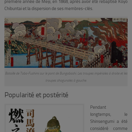
première année de Meiji, en 1868, après avoir été rebaptisé Koyo
Chibuntai et la dispersion de ses membres-clés.
Bataille de Toba-Fushimi sur le pont de Bungobashi. Les troupes impériales à droite et les
troupes shogunales à gauche.
Popularité et postérité
Pendant
longtemps, le
Shinsengumi a été
considéré comme