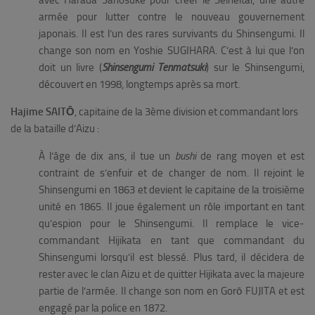
avec Harada Sanosuke pour créer le Seiheitai, une autre
armée pour lutter contre le nouveau gouvernement
japonais. Il est l’un des rares survivants du Shinsengumi. Il
change son nom en Yoshie SUGIHARA. C’est à lui que l’on
doit un livre (
Shinsengumi Tenmatsuki
) sur le Shinsengumi,
découvert en 1998, longtemps après sa mort.
Hajime SAITŌ
, capitaine de la 3ème division et commandant lors
de la bataille d’Aizu :
À l’âge de dix ans, il tue un
bushi
de rang moyen et est
contraint de s’enfuir et de changer de nom. Il rejoint le
Shinsengumi en 1863 et devient le capitaine de la troisième
unité en 1865. Il joue également un rôle important en tant
qu’espion pour le Shinsengumi. Il remplace le vice-
commandant Hijikata en tant que commandant du
Shinsengumi lorsqu’il est blessé. Plus tard, il décidera de
rester avec le clan Aizu et de quitter Hijikata avec la majeure
partie de l’armée. Il change son nom en Gorō FUJITA et est
engagé par la police en 1872.