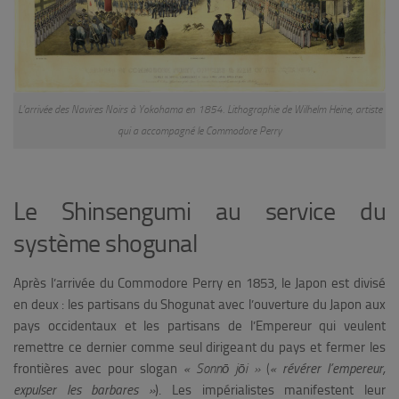
L’arrivée des Navires Noirs à Yokohama en 1854. Lithographie de Wilhelm Heine, artiste
qui a accompagné le Commodore Perry
Le Shinsengumi au service du
système shogunal
Après l’arrivée du Commodore Perry en 1853, le Japon est divisé
en deux : les partisans du Shogunat avec l’ouverture du Japon aux
pays occidentaux et les partisans de l’Empereur qui veulent
remettre ce dernier comme seul dirigeant du pays et fermer les
frontières avec pour slogan
«
Sonnō jōi »
(
« révérer l’empereur,
expulser les barbares »
). Les impérialistes manifestent leur