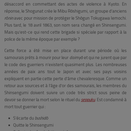
désaccord en commettant des actes de violence à Kyoto. En
réponse, le Shogunat crée le Mibu Rōshigumi, un groupe d’anciens
rōnin
avec pour mission de protéger le Sh
ō
gun Tokugawa Iemochi.
Plus tard, le 18 avril 1863, son nom sera changé en Shinsengumi.
Mais qu’est-ce qui rend cette brigade si spéciale par rapport à la
police de la même époque par exemple ?
Cette force a été mise en place durant une période où les
samouraïs prêts à mourir pour leur
daimyō
et qui ne jurent que par
le code des guerriers n’existent quasiment plus. Les nombreuses
années de paix ans tout le Japon et avec ses pays voisins
expliquent en partie cette perte d’âme chevaleresque. Comme un
retour aux sources et à l’âge d’or des samouraïs, les membres du
Shinsengumi doivent suivre un code très strict sous peine de
devoir se donner la mort selon le rituel du
seppuku
. Est condamné à
mort tout guerrier qui :
S’écarte du
bushidō
Quitte le Shinsengumi