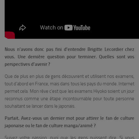
Nous n’avons donc pas fini d’entendre Brigitte Lecordier chez
vous. Une dernière question pour terminer. Quelles sont vos
perspectives d’avenir ?
Que de plus en plus de gens découvrent et utilisent nos examens,
tout d’abord en France, mais dans tous les pays du monde. Internet
permet cela. Mon rêve c’est que les examens Hiyoko soient un jour
reconnus comme une étape incontournable pour toute personne
souhaitant se lancer dans le japonais.
Parfait. Avez-vous un dernier mot pour attirer le fan de culture
japonaise ou le fan de culture manga/animé ?
Suivez votre passion, quoi que les gens puissent dire. Si vous