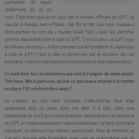
permettre de savoir
réellement où ils en
sont. C’est pour cela qu’en plus des 5 niveaux officiels du JLPT, j’ai
rajouté 3 niveaux non-officiels : N6, N7 et N8. Ces trois nouveaux
tests portent le nom de « Hiyoko Level Test » pour les identifier
comme des entités bien à part du JLPT. C’est un peu « le JLPT pour
les élèves poussins ». Il faut préciser que la Fondation du Japon (qui
a créé le JLPT) n’est ni liée ni concernée par le contenu de nos
examens, même si elle a accueilli notre initiative avec bienveillance.
Ce sont donc les circonstances qui sont à l’origine de votre projet.
Très bien. Mis à part cela, qu’est-ce qui vous a motivé à le mettre
en place ? Et combien êtes-vous ?
La création du site s’est imposée d’elle-même, tout était
quasiment déjà en place dans ma tête. Il a fallu créer une
plateforme de A à Z qui puisse proposer des examens à l’identique
du JLPT, et malheureusement cela n’existait pas. J’ai donc dû la faire
fabriquer, et cela sur mes deniers personnels. Pour le moment, je
n’ai reçu aucune aide financière, mais cela ne m’empêche pas de