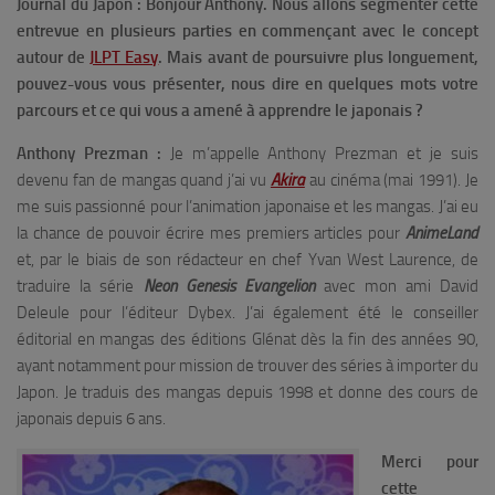
Journal du Japon : Bonjour Anthony. Nous allons segmenter cette
entrevue en plusieurs parties en commençant avec le concept
autour de
JLPT Easy
. Mais avant de poursuivre plus longuement,
pouvez-vous vous présenter, nous dire en quelques mots votre
parcours et ce qui vous a amené à apprendre le japonais ?
Anthony Prezman :
Je m’appelle Anthony Prezman et je suis
devenu fan de mangas quand j’ai vu
Akira
au cinéma (mai 1991). Je
me suis passionné pour l’animation japonaise et les mangas. J’ai eu
la chance de pouvoir écrire mes premiers articles pour
AnimeLand
et, par le biais de son rédacteur en chef Yvan West Laurence, de
traduire la série
Neon Genesis Evangelion
avec mon ami David
Deleule pour l’éditeur Dybex. J’ai également été le conseiller
éditorial en mangas des éditions Glénat dès la fin des années 90,
ayant notamment pour mission de trouver des séries à importer du
Japon. Je traduis des mangas depuis 1998 et donne des cours de
japonais depuis 6 ans.
Merci pour
cette