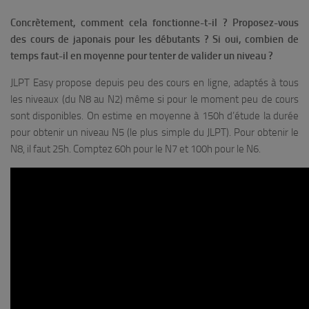
Concrètement, comment cela fonctionne-t-il ? Proposez-vous
des cours de japonais pour les débutants ? Si oui, combien de
temps faut-il en moyenne pour tenter de valider un niveau ?
JLPT Easy propose depuis peu des cours en ligne, adaptés à tous
les niveaux (du N8 au N2) même si pour le moment peu de cours
sont disponibles. On estime en moyenne à 150h d’étude la durée
pour obtenir un niveau N5 (le plus simple du JLPT). Pour obtenir le
N8, il faut 25h. Comptez 60h pour le N7 et 100h pour le N6.