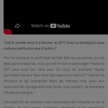
Tout le monde peut-il s’inscrire au JLPT Easy ou privilégiez-vous
certains profils plus que d’autres ?
Pour le moment, le profil idéal semble être les personnes qui ont
déjà appris le japonais, mais qui ont fini par se décourager. Passer le
JLPT peut aussi leur faire peur. Du coup, les examens Hiyoko
permettent de leur faire vivre l’équivalent d’un test JLPT chez soi (la
structure et les contraintes étant les mêmes) mais aussi leur
redonnent du courage ainsi que l’envie, pour certains, de reprendre
l’étude de la langue !
Ceci étant dit, les examens sont accessibles de n’importe où sur la
planète et pour toute personne disposant d’une connexion