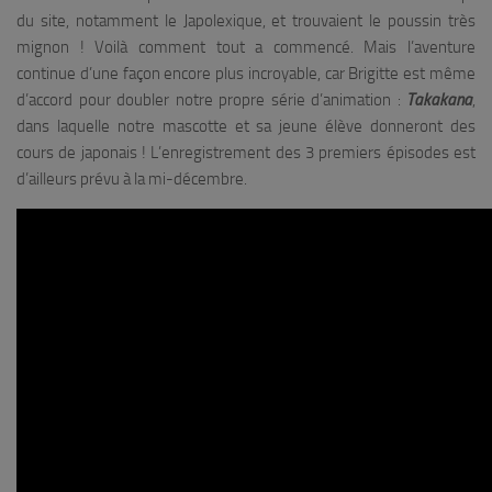
du site, notamment le Japolexique, et trouvaient le poussin très
mignon ! Voilà comment tout a commencé. Mais l’aventure
continue d’une façon encore plus incroyable, car Brigitte est même
d’accord pour doubler notre propre série d’animation :
Takakana
,
dans laquelle notre mascotte et sa jeune élève donneront des
cours de japonais ! L’enregistrement des 3 premiers épisodes est
d’ailleurs prévu à la mi-décembre.