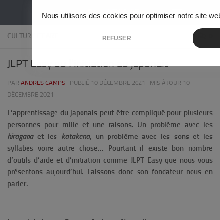
Skip to content
Nous utilisons des cookies pour optimiser notre site web
CULTURE ET ART
0
REFUSER
JLPT Easy ou l’initiation au japonais
PAR
ANDRES CAMPS
· PUBLIÉ
10 DÉCEMBRE 2021
· MIS À JOUR
10
DÉCEMBRE 2021
L’apprentissage du japonais peut être compliqué pour plusieurs
personnes pour mille et une raisons. Un problème avec les
hiragana
et les
katakana
, un problème avec les sons et les
syllabes voire autre chose… Pourtant il existe bon nombre
d’outils d’aide et d’initiation comme JLPT Easy que nous vous
présentons aujourd’hui. Laissons donc son fondateur nous en
parler.