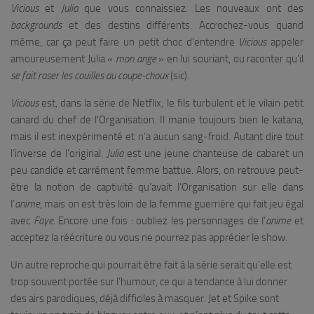
Vicious
et
Julia
que vous connaissiez. Les nouveaux ont des
backgrounds
et des destins différents. Accrochez-vous quand
même, car ça peut faire un petit choc d’entendre
Vicious
appeler
amoureusement Julia «
mon ange
» en lui souriant, ou raconter qu’il
se fait raser les couilles au coupe-choux
(sic).
Vicious
est, dans la série de Netflix, le fils turbulent et le vilain petit
canard du chef de l’Organisation. Il manie toujours bien le katana,
mais il est inexpérimenté et n’a aucun sang-froid. Autant dire tout
l’inverse de l’original.
Julia
est une jeune chanteuse de cabaret un
peu candide et carrément femme battue. Alors, on retrouve peut-
être la notion de captivité qu’avait l’Organisation sur elle dans
l’
anime
, mais on est très loin de la femme guerrière qui fait jeu égal
avec
Faye
. Encore une fois : oubliez les personnages de l’
anime
et
acceptez la réécriture ou vous ne pourrez pas apprécier le show.
Un autre reproche qui pourrait être fait à la série serait qu’elle est
trop souvent portée sur l’humour, ce qui a tendance à lui donner
des airs parodiques, déjà difficiles à masquer. Jet et Spike sont