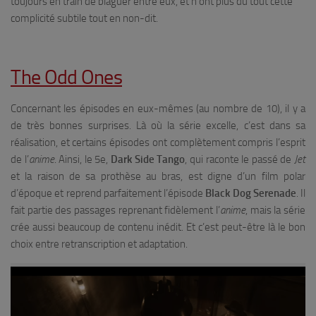
toujours en train de blaguer entre eux, et n’ont plus du tout cette
complicité subtile tout en non-dit.
The Odd Ones
Concernant les épisodes en eux-mêmes (au nombre de 10), il y a
de très bonnes surprises. Là où la série excelle, c’est dans sa
réalisation, et certains épisodes ont complètement compris l’esprit
de l’
anime
. Ainsi, le 5e,
Dark Side Tango
, qui raconte le passé de
Jet
et la raison de sa prothèse au bras, est digne d’un film polar
d’époque et reprend parfaitement l’épisode
Black Dog Serenade
. Il
fait partie des passages reprenant fidèlement l’
anime
, mais la série
crée aussi beaucoup de contenu inédit. Et c’est peut-être là le bon
choix entre retranscription et adaptation.