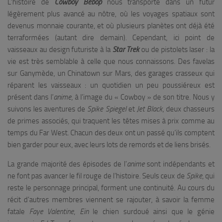
L’histoire de
Cowboy Bebop
nous transporte dans un futur
légèrement plus avancé au nôtre, où les voyages spatiaux sont
devenus monnaie courante, et où plusieurs planètes ont déjà été
terraformées (autant dire demain). Cependant, ici point de
vaisseaux au design futuriste à la
Star Trek
ou de pistolets laser : la
vie est très semblable à celle que nous connaissons. Des favelas
sur Ganymède, un Chinatown sur Mars, des garages crasseux qui
réparent les vaisseaux : un quotidien un peu poussiéreux est
présent dans l’
anime
, à l’image du « Cowboy » de son titre. Nous y
suivons les aventures de
Spike Spiegel
et
Jet Black
, deux chasseurs
de primes associés, qui traquent les têtes mises à prix comme au
temps du Far West. Chacun des deux ont un passé qu’ils comptent
bien garder pour eux, avec leurs lots de remords et de liens brisés.
La grande majorité des épisodes de l’
anime
sont indépendants et
ne font pas avancer le fil rouge de l’histoire. Seuls ceux de
Spike
, qui
reste le personnage principal, forment une continuité. Au cours du
récit d’autres membres viennent se rajouter, à savoir la femme
fatale
Faye Valentine
,
Ein
le chien surdoué ainsi que le génie