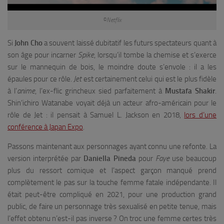
©Netflix
Si
John Cho
a souvent laissé dubitatif les futurs spectateurs quant à
son âge pour incarner
Spike
, lorsqu’il tombe la chemise et s’exerce
sur le mannequin de bois, le moindre doute s’envole : il a les
épaules pour ce rôle.
Jet
est certainement celui qui est le plus fidèle
à l’
anime
, l’ex-flic grincheux sied parfaitement à
Mustafa Shakir
.
Shin’ichiro Watanabe voyait déjà un acteur afro-américain pour le
rôle de Jet : il pensait à Samuel L. Jackson en 2018,
lors d’une
conférence à Japan Expo
.
Passons maintenant aux personnages ayant connu une refonte. La
version interprétée par
Daniella Pineda
pour
Faye
use beaucoup
plus du ressort comique et l’aspect garçon manqué prend
complètement le pas sur la touche femme fatale indépendante. Il
était peut-être compliqué en 2021, pour une production grand
public, de faire un personnage très sexualisé en petite tenue, mais
l’effet obtenu n’est-il pas inverse ? On troc une femme certes très