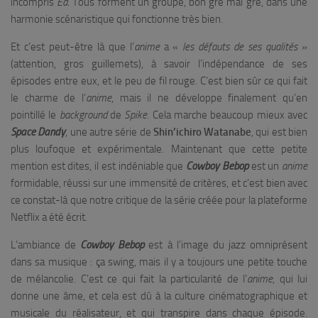
incompris
Ed
. Tous forment un groupe, bon gré mal gré, dans une
harmonie scénaristique qui fonctionne très bien.
Et c’est peut-être là que l’
anime
a «
les défauts de ses qualités
»
(attention, gros guillemets), à savoir l’indépendance de ses
épisodes entre eux, et le peu de fil rouge. C’est bien sûr ce qui fait
le charme de l’
anime
, mais il ne développe finalement qu’en
pointillé le
background
de
Spike
. Cela marche beaucoup mieux avec
Space Dandy
, une autre série de
Shin’ichiro Watanabe
, qui est bien
plus loufoque et expérimentale. Maintenant que cette petite
mention est dites, il est indéniable que
Cowboy Bebop
est un
anime
formidable, réussi sur une immensité de critères, et c’est bien avec
ce constat-là que notre critique de la série créée pour la plateforme
Netflix a été écrit.
L’ambiance de
Cowboy Bebop
est à l’image du jazz omniprésent
dans sa musique : ça swing, mais il y a toujours une petite touche
de mélancolie. C’est ce qui fait la particularité de l’
anime
, qui lui
donne une âme, et cela est dû à la culture cinématographique et
musicale du réalisateur, et qui transpire dans chaque épisode.