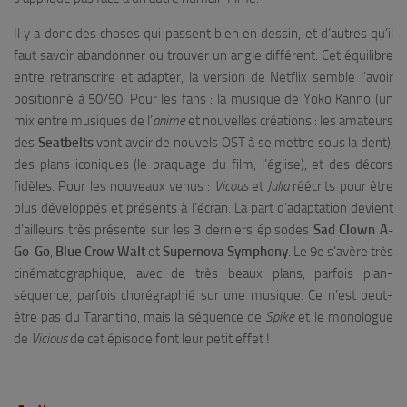
Il y a donc des choses qui passent bien en dessin, et d’autres qu’il
faut savoir abandonner ou trouver un angle différent. Cet équilibre
entre retranscrire et adapter, la version de Netflix semble l’avoir
positionné à 50/50. Pour les fans : la musique de Yoko Kanno (un
mix entre musiques de l’
anime
et nouvelles créations : les amateurs
des
Seatbelts
vont avoir de nouvels OST à se mettre sous la dent),
des plans iconiques (le braquage du film, l’église), et des décors
fidèles. Pour les nouveaux venus :
Vicous
et
Julia
réécrits pour être
plus développés et présents à l’écran. La part d’adaptation devient
d’ailleurs très présente sur les 3 derniers épisodes
Sad Clown A-
Go-Go
,
Blue Crow Walt
et
Supernova Symphony
. Le 9e s’avère très
cinématographique, avec de très beaux plans, parfois plan-
séquence, parfois chorégraphié sur une musique. Ce n’est peut-
être pas du Tarantino, mais la séquence de
Spike
et le monologue
de
Vicious
de cet épisode font leur petit effet !