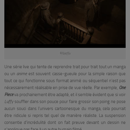
©Netflix
Une série live qui tente de reprendre trait pour trait tout un manga
ou un
anime
est souvent casse-gueule pour la simple raison que
tout ce qui fonctionne sous format animé ou séquentiel n’est pas
nécessairement réalisable en prise de vue réelle. Par exemple,
One
Piece
va prochainement être adapté, et il semble évident que si voir
Luffy
souffler dans son pouce pour faire grossir son poing ne pose
aucun souci dans l’univers cartoonesque du manga, cela pourrait
être ridicule si repris tel quel de manière réaliste. La suspension
consentie d’incrédulité dont on fait preuve devant un dessin ne
s’applique pas face à un autre humain filmé.