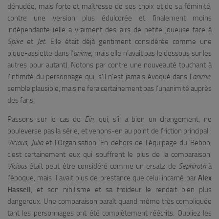
dénudée, mais forte et maîtresse de ses choix et de sa féminité,
contre une version plus édulcorée et finalement moins
indépendante (elle a vraiment des airs de petite joueuse face à
Spike
et
Jet
. Elle était déjà gentiment considérée comme une
pique-assiette dans l’
anime
, mais elle n’avait pas le dessous sur les
autres pour autant). Notons par contre une nouveauté touchant à
l’intimité du personnage qui, s’il n’est jamais évoqué dans l’
anime
,
semble plausible, mais ne fera certainement pas l’unanimité auprès
des fans.
Passons sur le cas de
Ein
, qui, s’il a bien un changement, ne
bouleverse pas la série, et venons-en au point de friction principal :
Vicious
,
Julia
et l’Organisation. En dehors de l’équipage du Bebop,
c’est certainement eux qui souffrent le plus de la comparaison.
Vicious
était peut être considéré comme un ersatz de
Sephiroth
à
l’époque, mais il avait plus de prestance que celui incarné par
Alex
Hassell
, et son nihilisme et sa froideur le rendait bien plus
dangereux. Une comparaison paraît quand même très compliquée
tant les personnages ont été complètement réécrits. Oubliez les